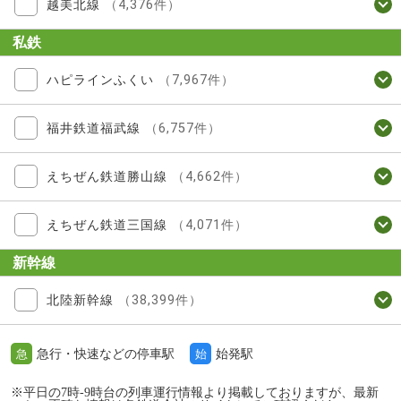
越美北線
（4,376件）
私鉄
ハピラインふくい
（7,967件）
福井鉄道福武線
（6,757件）
えちぜん鉄道勝山線
（4,662件）
えちぜん鉄道三国線
（4,071件）
新幹線
北陸新幹線
（38,399件）
急行・快速などの停車駅
始発駅
急
始
※平日の7時-9時台の列車運行情報より掲載しておりますが、最新