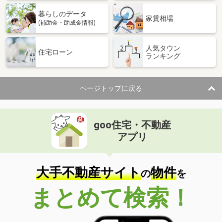
暮らしのデータ
家賃相場
(補助金・助成金情報)
人気タウン
住宅ローン
ランキング
ページトップに戻る
goo住宅・不動産
アプリ
大手不動産サイト
物件
の
を
まとめて検索！