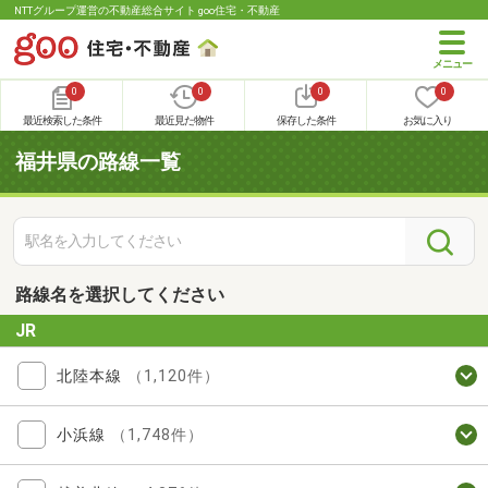
NTTグループ運営の不動産総合サイト goo住宅・不動産
0
0
0
0
最近検索した条件
最近見た物件
保存した条件
お気に入り
福井県の路線一覧
路線名を選択してください
JR
北陸本線
（1,120件）
小浜線
（1,748件）