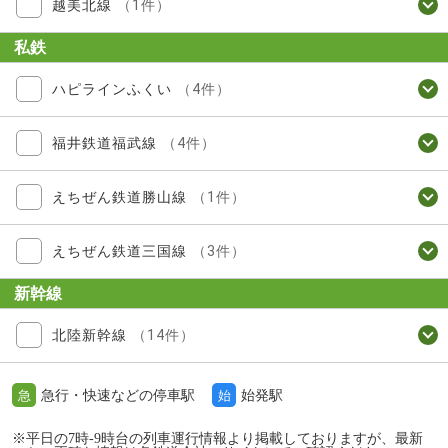
越美北線
（1件）
私鉄
ハピラインふくい
（4件）
福井鉄道福武線
（4件）
えちぜん鉄道勝山線
（1件）
えちぜん鉄道三国線
（3件）
新幹線
北陸新幹線
（14件）
急行・快速などの停車駅
始発駅
急
始
※平日の7時-9時台の列車運行情報より掲載しておりますが、最新