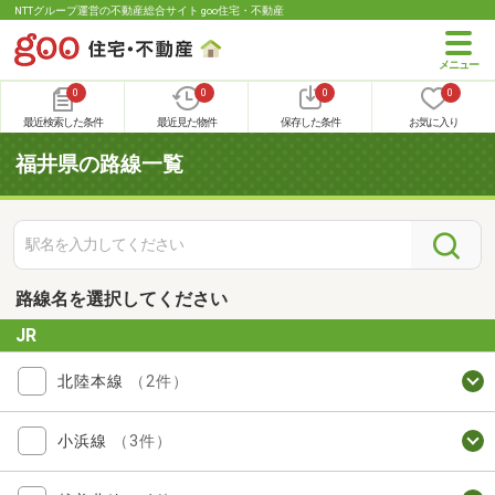
NTTグループ運営の不動産総合サイト goo住宅・不動産
0
0
0
0
最近検索した条件
最近見た物件
保存した条件
お気に入り
福井県の路線一覧
路線名を選択してください
JR
北陸本線
（2件）
小浜線
（3件）