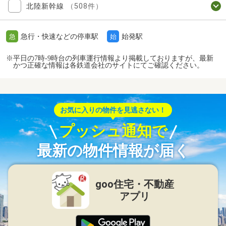
北陸新幹線
（508件）
急行・快速などの停車駅
始発駅
急
始
※平日の7時-9時台の列車運行情報より掲載しておりますが、最新
かつ正確な情報は各鉄道会社のサイトにてご確認ください。
お気に入りの物件を見逃さない！
プッシュ通知で
最新の物件情報が届く
goo住宅・不動産
アプリ