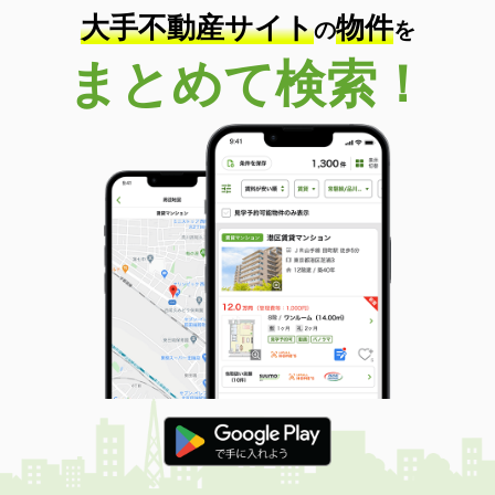
大手不動産サイト
物件
の
を
まとめて検索！