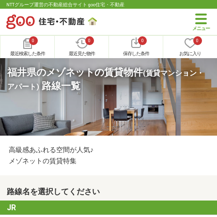
NTTグループ運営の不動産総合サイト goo住宅・不動産
0
0
0
0
最近検索した条件
最近見た物件
保存した条件
お気に入り
福井県のメゾネットの賃貸物件
(賃貸マンション・
路線一覧
アパート)
高級感あふれる空間が人気♪
メゾネットの賃貸特集
路線名を選択してください
JR