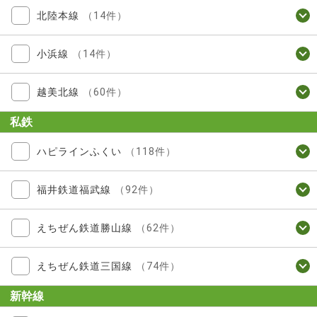
北陸本線
（14件）
小浜線
（14件）
越美北線
（60件）
私鉄
ハピラインふくい
（118件）
福井鉄道福武線
（92件）
えちぜん鉄道勝山線
（62件）
えちぜん鉄道三国線
（74件）
新幹線