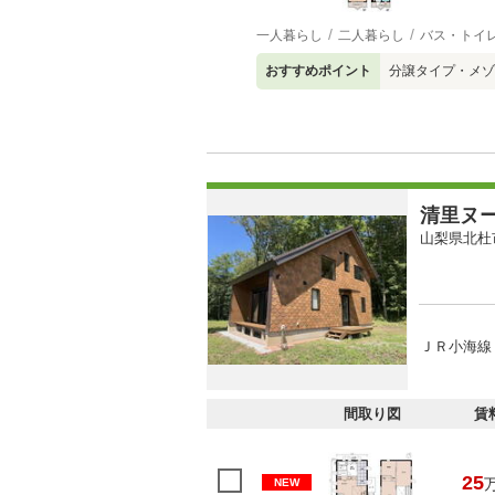
一人暮らし
二人暮らし
バス・トイ
おすすめポイント
分譲タイプ・メゾ
清里ヌ
山梨県北杜
ＪＲ小海線 
間取り図
賃
25
NEW