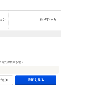
ョン
築34年4ヶ月
室内洗濯機置き場
詳細を見る
に追加