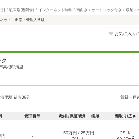
レ別
駐車場(近隣含)
インターネット無料
南向き
オートロック付き
収納ス
ネット・出窓・管理人常駐
お気に入り
ーク
市高根町清里
清里駅 徒歩36分
賃貸一戸
料
管理費等
敷/礼/保証/敷引・償却
間取り/広さ
50万円 / 25万円
2SLK
万円
-
2
なし / -
82.35m