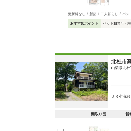
更新料なし
新築
二人暮らし
バス
おすすめポイント
ペット相談可・駐
北杜市
山梨県北杜
ＪＲ小海線 
間取り図
賃