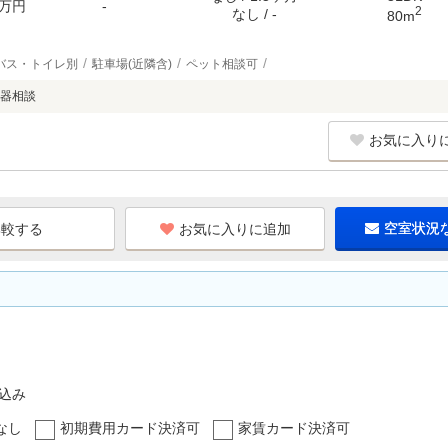
万円
-
2
なし / -
80m
バス・トイレ別
駐車場(近隣含)
ペット相談可
器相談
お気に入り
お気に入りに追加
空室状況
込み
なし
初期費用カード決済可
家賃カード決済可