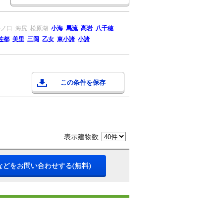
海ノ口
海尻
松原湖
小海
馬流
高岩
八千穂
佐都
美里
三岡
乙女
東小諸
小諸
この条件を保存
表示建物数
などをお問い合わせする(無料)