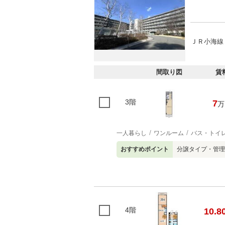
ＪＲ小海線 
間取り図
賃
3階
7
万
一人暮らし
ワンルーム
バス・トイ
おすすめポイント
分譲タイプ・管理
4階
10.8