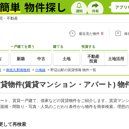
住宅・不動産
0
最近見た物件
保
一戸建てを買う
建てる
投資する
不動産
古
新築
中古
土地
土地活用
投資
県
>
南佐久郡南牧村
>
小海線
>
野辺山駅の賃貸情報 物件一覧
賃貸物件(賃貸マンション・アパート) 物
アパート、賃貸一戸建て、借家などの賃貸物件をご紹介します。賃貸マン
有面積・間取り・写真・人気のこだわり条件から物件を簡単検索。理想の
更して再検索