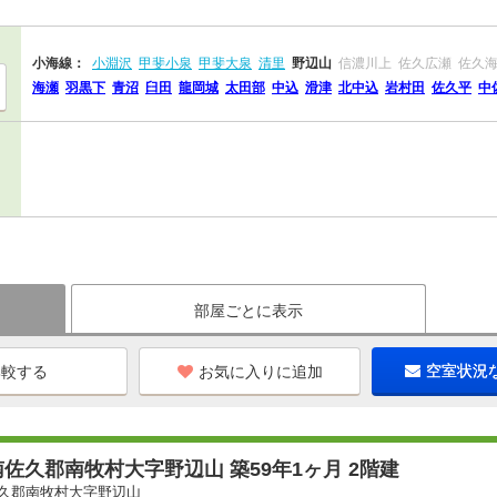
小海線：
小淵沢
甲斐小泉
甲斐大泉
清里
野辺山
信濃川上
佐久広瀬
佐久
海瀬
羽黒下
青沼
臼田
龍岡城
太田部
中込
滑津
北中込
岩村田
佐久平
中
部屋ごとに表示
お気に入りに追加
空室状況
佐久郡南牧村大字野辺山 築59年1ヶ月 2階建
久郡南牧村大字野辺山