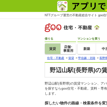
NTTグループ運営の不動産総合サイト goo
借りる
マンションを買う
店舗･
賃貸
新築
中
事業用
住宅・不動産
>
賃貸
>
甲信越・北陸
>
長野
野辺山駅(長野県)の
野辺山駅(長野県)の賃貸マンション、
を探すならgoo住宅・不動産。賃料・専
します。
探したい物件の路線・検索条件を変