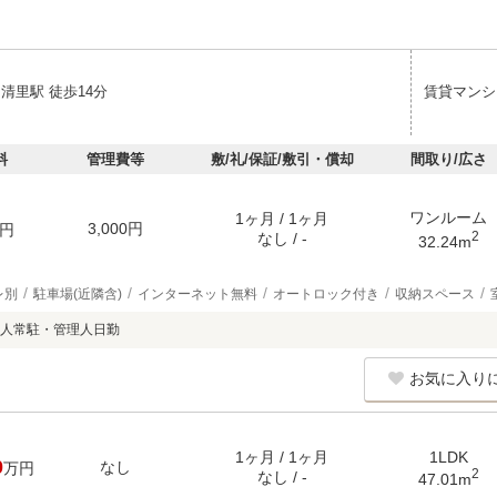
清里駅 徒歩14分
賃貸マンシ
料
管理費等
敷/礼/保証/敷引・償却
間取り/広さ
ワンルーム
1ヶ月 / 1ヶ月
3,000円
円
2
なし / -
32.24m
レ別
駐車場(近隣含)
インターネット無料
オートロック付き
収納スペース
人常駐・管理人日勤
お気に入り
1ヶ月 / 1ヶ月
1LDK
0
なし
万円
2
なし / -
47.01m