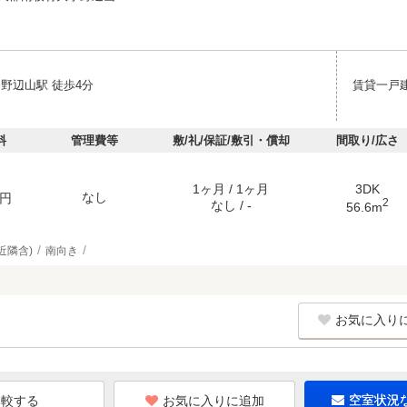
 野辺山駅 徒歩4分
賃貸一戸
料
管理費等
敷/礼/保証/敷引・償却
間取り/広さ
1ヶ月 / 1ヶ月
3DK
なし
円
2
なし / -
56.6m
近隣含)
南向き
お気に入り
お気に入りに追加
空室状況