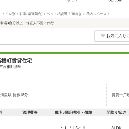
・トイレ別
駐車場(近隣含)
ペット相談可
南向き
収納スペース
車場3台分以上・保証人不要／代行
お気に入り
高根町賃貸住宅
市高根町清里
清里駅 徒歩18分
賃貸一戸
料
管理費等
敷/礼/保証/敷引・償却
間取り/広さ
なし / 1.5ヶ月
3LDK