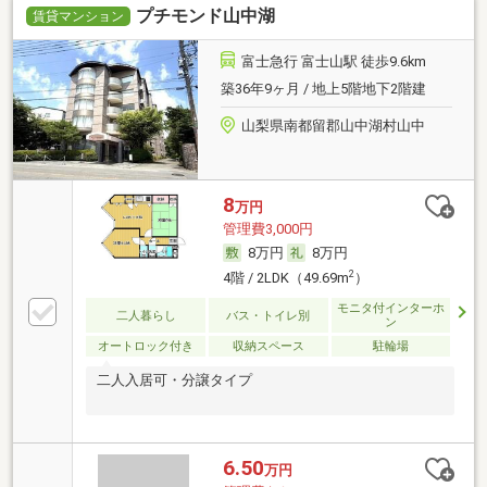
プチモンド山中湖
賃貸マンション
富士急行 富士山駅 徒歩9.6km
築36年9ヶ月 / 地上5階地下2階建
山梨県南都留郡山中湖村山中
8
万円
管理費3,000円
8万円
8万円
2
4階 / 2LDK（49.69m
）
モニタ付インターホ
二人暮らし
バス・トイレ別
ン
オートロック付き
収納スペース
駐輪場
二人入居可・分譲タイプ
6.50
万円