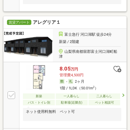
アレグリア１
賃貸アパート
富士急行 河口湖駅 徒歩24分
新築 / 2階建
山梨県南都留郡富士河口湖町船
津
8.05
万円
管理費4,500円
-
2ヶ月
2
1階 / 1LDK（50.01m
）
新築
一人暮らし
二人暮らし
バス・トイレ別
駐車場(近隣含)
ペット相談可
ネット使用料無料 ペット可