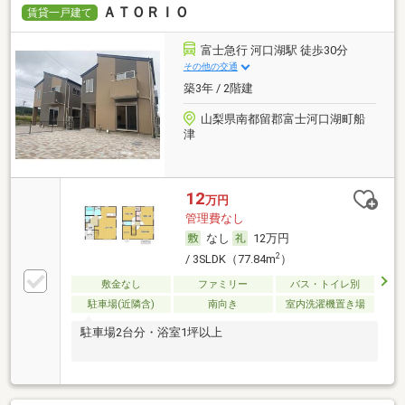
ＡＴＯＲＩＯ
賃貸一戸建て
富士急行 河口湖駅 徒歩30分
その他の交通
築3年 / 2階建
山梨県南都留郡富士河口湖町船
津
12
万円
管理費なし
なし
12万円
2
/ 3SLDK（77.84m
）
敷金なし
ファミリー
バス・トイレ別
駐車場(近隣含)
南向き
室内洗濯機置き場
駐車場2台分・浴室1坪以上