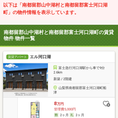
以下は「南都留郡山中湖村と南都留郡富士河口湖
町」の物件情報を表示しています。
南都留郡山中湖村と南都留郡富士河口湖町の賃貸
物件 物件一覧
エル河口湖
賃貸アパート
富士急行河口湖駅から車で9分
2.6km
新築 / 2階建
山梨県南都留郡富士河口湖町船
津
8
万円
管理費5,000円
2ヶ月
2ヶ月