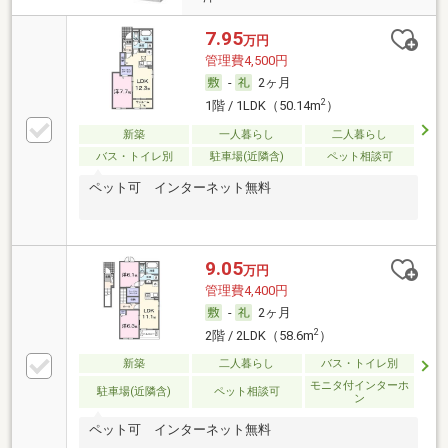
7.95
万円
管理費4,500円
-
2ヶ月
2
1階 / 1LDK（50.14m
）
新築
一人暮らし
二人暮らし
バス・トイレ別
駐車場(近隣含)
ペット相談可
ペット可 インターネット無料
9.05
万円
管理費4,400円
-
2ヶ月
2
2階 / 2LDK（58.6m
）
新築
二人暮らし
バス・トイレ別
モニタ付インターホ
駐車場(近隣含)
ペット相談可
ン
ペット可 インターネット無料