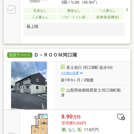
2
2階 / 1LDK（45.5m
）
礼金なし
敷金なし
一人暮らし
二人暮らし
バス・トイレ別
駐車場(近隣含)
最上階
Ｄ－ＲＯＯＭ河口湖
賃貸アパート
富士急行 河口湖駅 徒歩5分
その他の交通
築1年9ヶ月 / 2階建
山梨県南都留郡富士河口湖町船
津
8.90
万円
管理費9,000円
なし
17.8万円