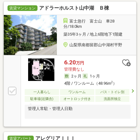
アドラーホルスト山中湖 Ｂ棟
賃貸マンション
富士急行 富士山 車28
分/18.0km
築35年3ヶ月 / 地上6階地下1階建
山梨県南都留郡山中湖村平野
6.20
万円
管理費なし
2ヶ月
1ヶ月
2
4階 / ワンルーム（48.96m
）
一人暮らし
ワンルーム
バス・トイレ別
駐車場(近隣含)
オートロック付き
洗面所独立
管理人常駐・管理人日勤
アレグリアＩＩＩ
賃貸アパート