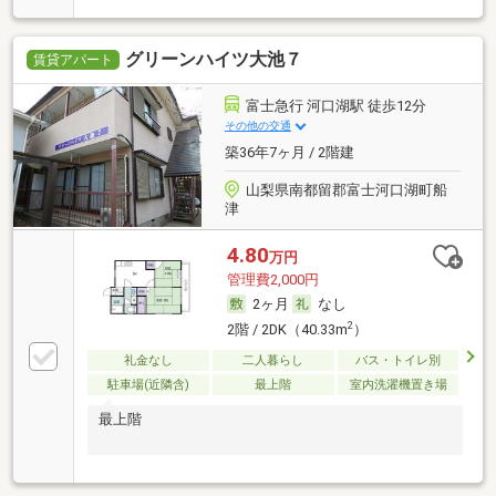
グリーンハイツ大池７
賃貸アパート
富士急行 河口湖駅 徒歩12分
その他の交通
築36年7ヶ月 / 2階建
山梨県南都留郡富士河口湖町船
津
4.80
万円
管理費2,000円
2ヶ月
なし
2
2階 / 2DK（40.33m
）
礼金なし
二人暮らし
バス・トイレ別
駐車場(近隣含)
最上階
室内洗濯機置き場
最上階