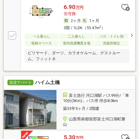
6.90
万円
管理費-
2ヶ月
1ヶ月
2
3階 / 1LDK（55.47m
）
一人暮らし
二人暮らし
バス・トイレ別
収納スペース
室内洗濯機置き場
洗面所独立
ビリヤード、ダーツ、カラオケルーム、ゲストルー
ム、フィットネ
ハイム土橋
賃貸アパート
富士急行 河口湖駅 バス99分/「車
10分(5Km)」バス停 停歩8.0km
築33年5ヶ月 / 2階建
山梨県南都留郡富士河口湖町勝
山
5.30
万円