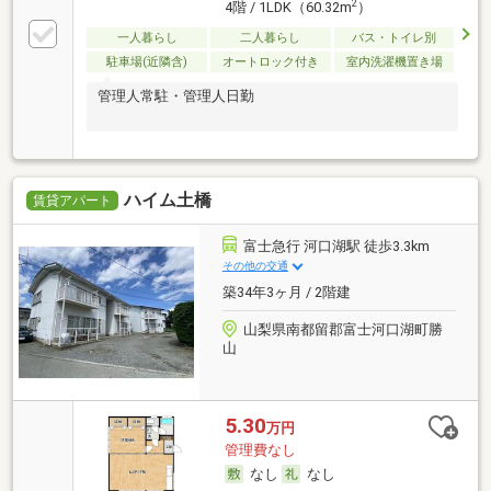
2
4階 / 1LDK（60.32m
）
一人暮らし
二人暮らし
バス・トイレ別
駐車場(近隣含)
オートロック付き
室内洗濯機置き場
管理人常駐・管理人日勤
ハイム土橋
賃貸アパート
富士急行 河口湖駅 徒歩3.3km
その他の交通
築34年3ヶ月 / 2階建
山梨県南都留郡富士河口湖町勝
山
5.30
万円
管理費なし
なし
なし