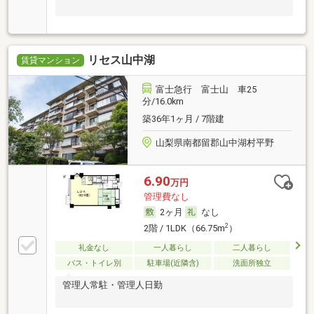
リセス山中湖
賃貸マンション
富士急行 富士山 車25
分/16.0km
築36年1ヶ月 / 7階建
山梨県南都留郡山中湖村平野
6.90
万円
管理費なし
2ヶ月
なし
2
2階 / 1LDK（66.75m
）
礼金なし
一人暮らし
二人暮らし
バス・トイレ別
駐車場(近隣含)
洗面所独立
管理人常駐・管理人日勤