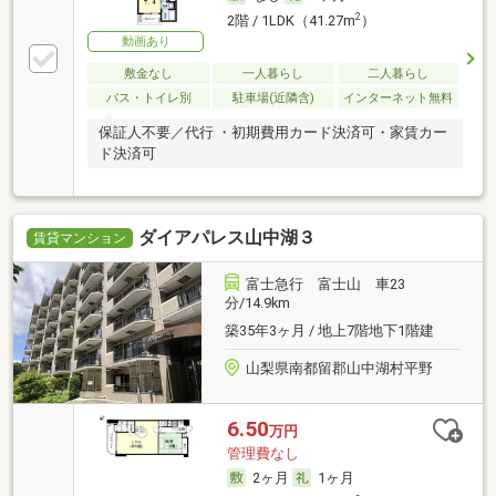
2
2階 / 1LDK（41.27m
）
動画あり
敷金なし
一人暮らし
二人暮らし
バス・トイレ別
駐車場(近隣含)
インターネット無料
保証人不要／代行 ・初期費用カード決済可・家賃カー
ド決済可
ダイアパレス山中湖３
賃貸マンション
富士急行 富士山 車23
分/14.9km
築35年3ヶ月 / 地上7階地下1階建
山梨県南都留郡山中湖村平野
6.50
万円
管理費なし
2ヶ月
1ヶ月