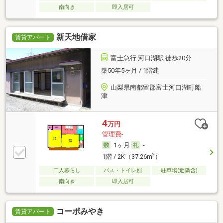
南向き
即入居可
新天地借家
賃貸アパート
富士急行 河口湖駅 徒歩20分
築50年5ヶ月 / 1階建
山梨県南都留郡富士河口湖町船
津
4
万円
管理費-
1ヶ月
-
2
1階 / 2K（37.26m
）
二人暮らし
バス・トイレ別
駐車場(近隣含)
南向き
即入居可
コーポみやき
賃貸アパート