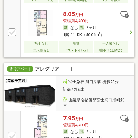
8.05
万円
管理費4,400円
なし
2ヶ月
2
1階 / 1LDK（50.01m
）
敷金なし
新築
一人暮らし
二人暮らし
バス・トイレ別
駐車場(近隣含)
アレグリア ＩＩ
賃貸アパート
富士急行 河口湖駅 徒歩23分
新築 / 2階建
山梨県南都留郡富士河口湖町船
津
7.95
万円
管理費4,400円
なし
2ヶ月
2