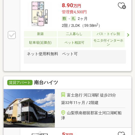
8.90
万円
管理費4,500円
-
2ヶ月
2
2階 / 2LDK（59.58m
）
新築
二人暮らし
バス・トイレ別
モニタ付インターホ
駐車場(近隣含)
ペット相談可
ン
ネット使用料無料 ペット可
南台ハイツ
賃貸アパート
富士急行 河口湖駅 徒歩25分
築32年11ヶ月 / 2階建
山梨県南都留郡富士河口湖町船
津
5