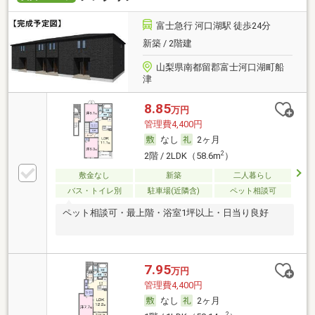
富士急行 河口湖駅 徒歩24分
新築 / 2階建
山梨県南都留郡富士河口湖町船
津
8.85
万円
管理費4,400円
なし
2ヶ月
2
2階 / 2LDK（58.6m
）
敷金なし
新築
二人暮らし
バス・トイレ別
駐車場(近隣含)
ペット相談可
ペット相談可・最上階・浴室1坪以上・日当り良好
7.95
万円
管理費4,400円
なし
2ヶ月
2