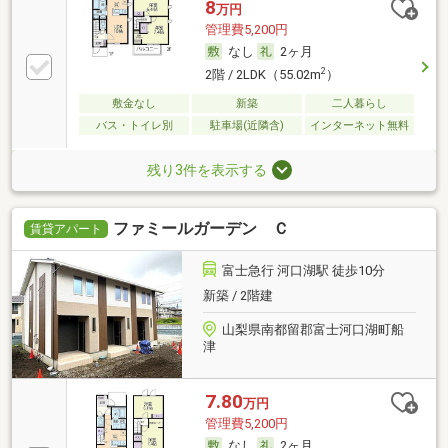
8
万円
管理費5,200円
なし
2ヶ月
2
2階 / 2LDK（55.02m
）
敷金なし
新築
二人暮らし
バス・トイレ別
駐車場(近隣含)
インターネット無料
残り3件を表示する
ファミールガーデン Ｃ
賃貸アパート
富士急行 河口湖駅 徒歩10分
新築 / 2階建
山梨県南都留郡富士河口湖町船
津
7.80
万円
管理費5,200円
なし
2ヶ月