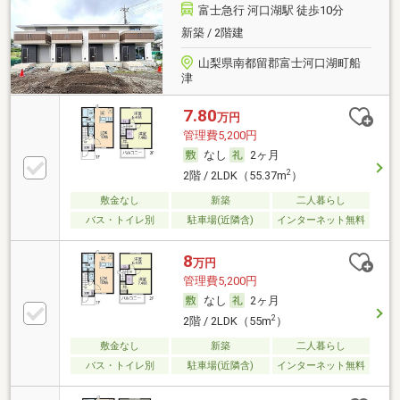
富士急行 河口湖駅 徒歩10分
新築 / 2階建
山梨県南都留郡富士河口湖町船
津
7.80
万円
管理費5,200円
なし
2ヶ月
2
2階 / 2LDK（55.37m
）
敷金なし
新築
二人暮らし
バス・トイレ別
駐車場(近隣含)
インターネット無料
8
万円
管理費5,200円
なし
2ヶ月
2
2階 / 2LDK（55m
）
敷金なし
新築
二人暮らし
バス・トイレ別
駐車場(近隣含)
インターネット無料