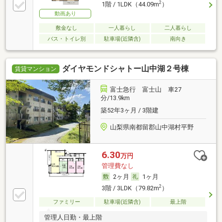
2
1階 / 1LDK（44.09m
）
動画あり
敷金なし
一人暮らし
二人暮らし
バス・トイレ別
駐車場(近隣含)
南向き
ダイヤモンドシャトー山中湖２号棟
賃貸マンション
富士急行 富士山 車27
分/13.9km
築52年3ヶ月 / 3階建
山梨県南都留郡山中湖村平野
6.30
万円
管理費なし
2ヶ月
1ヶ月
2
3階 / 3LDK（79.82m
）
ファミリー
駐車場(近隣含)
最上階
管理人日勤・最上階