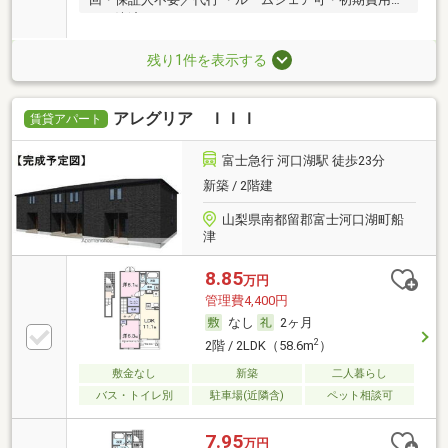
ード決済可
残り1件を表示する
アレグリア ＩＩＩ
賃貸アパート
富士急行 河口湖駅 徒歩23分
新築 / 2階建
山梨県南都留郡富士河口湖町船
津
8.85
万円
管理費4,400円
なし
2ヶ月
2
2階 / 2LDK（58.6m
）
敷金なし
新築
二人暮らし
バス・トイレ別
駐車場(近隣含)
ペット相談可
7.95
万円