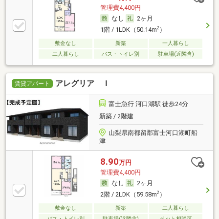
管理費4,400円
なし
2ヶ月
2
1階 / 1LDK（50.14m
）
敷金なし
新築
一人暮らし
二人暮らし
バス・トイレ別
駐車場(近隣含)
アレグリア Ｉ
賃貸アパート
富士急行 河口湖駅 徒歩24分
新築 / 2階建
山梨県南都留郡富士河口湖町船
津
8.90
万円
管理費4,400円
なし
2ヶ月
2
2階 / 2LDK（59.58m
）
敷金なし
新築
二人暮らし
バス・トイレ別
駐車場(近隣含)
ペット相談可