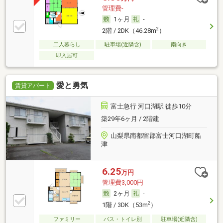
管理費-
1ヶ月
-
2
2階 / 2DK（46.28m
）
二人暮らし
駐車場(近隣含)
南向き
即入居可
愛と勇気
賃貸アパート
富士急行 河口湖駅 徒歩10分
築29年6ヶ月 / 2階建
山梨県南都留郡富士河口湖町船
津
6.25
万円
管理費3,000円
2ヶ月
-
2
1階 / 3DK（53m
）
ファミリー
バス・トイレ別
駐車場(近隣含)