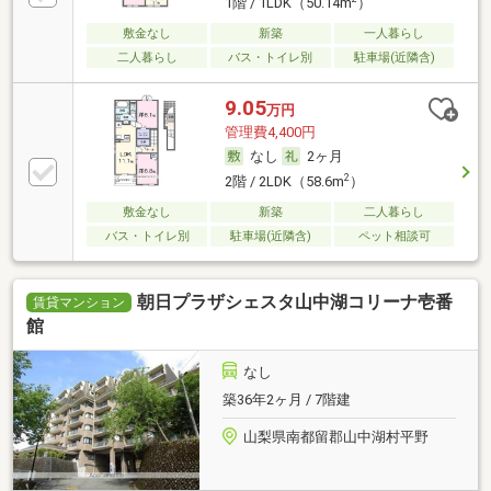
1階 / 1LDK（50.14m
）
敷金なし
新築
一人暮らし
二人暮らし
バス・トイレ別
駐車場(近隣含)
9.05
万円
管理費4,400円
なし
2ヶ月
2
2階 / 2LDK（58.6m
）
敷金なし
新築
二人暮らし
バス・トイレ別
駐車場(近隣含)
ペット相談可
朝日プラザシェスタ山中湖コリーナ壱番
賃貸マンション
館
なし
築36年2ヶ月 / 7階建
山梨県南都留郡山中湖村平野