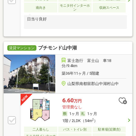
モニタ付インターホ
南向き
収納スペース
ン
日当り良好
プチモンド山中湖
賃貸マンション
富士急行 富士山 車18
分/9.4km
築36年11ヶ月 / 5階建
山梨県南都留郡山中湖村山中
6.60
万円
管理費なし
1ヶ月
1ヶ月
2
1階 / 2LDK（54m
）
二人暮らし
バス・トイレ別
駐車場(近隣含)