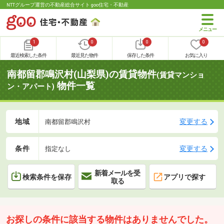
NTTグループ運営の不動産総合サイト goo住宅・不動産
1
0
0
0
最近検索した条件
最近見た物件
保存した条件
お気に入り
南都留郡鳴沢村(山梨県)の賃貸物件
(賃貸マンショ
物件一覧
ン・アパート)
地域
変更する
南都留郡鳴沢村
条件
変更する
指定なし
新着メールを受
検索条件を保存
アプリで探す
取る
お探しの条件に該当する物件はありませんでした。