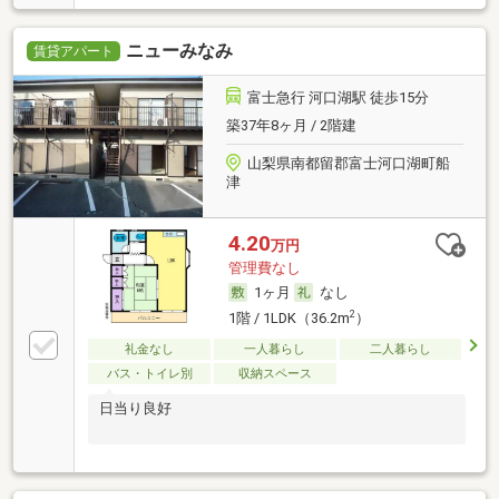
ニューみなみ
賃貸アパート
富士急行 河口湖駅 徒歩15分
築37年8ヶ月 / 2階建
山梨県南都留郡富士河口湖町船
津
4.20
万円
管理費なし
1ヶ月
なし
2
1階 / 1LDK（36.2m
）
礼金なし
一人暮らし
二人暮らし
バス・トイレ別
収納スペース
日当り良好