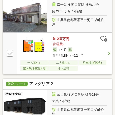
富士急行 河口湖駅 徒歩20分
築43年5ヶ月 / 2階建
山梨県南都留郡富士河口湖町船
津
5.30
万円
管理費-
1ヶ月
-
2
1階 / 1LDK（46.2m
）
一人暮らし
二人暮らし
駐車場(近隣含)
室内洗濯機置き場
即入居可
アレグリア２
賃貸アパート
富士急行 河口湖駅 徒歩23分
新築 / 2階建
山梨県南都留郡富士河口湖町船
津