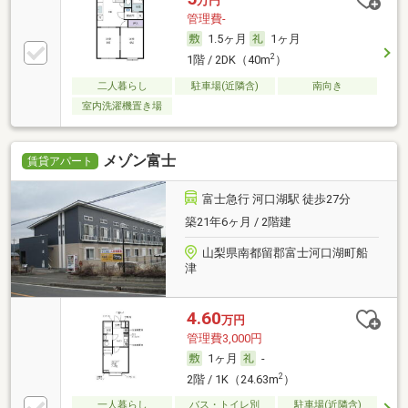
万円
管理費-
1.5ヶ月
1ヶ月
2
1階 / 2DK（40m
）
二人暮らし
駐車場(近隣含)
南向き
室内洗濯機置き場
メゾン富士
賃貸アパート
富士急行 河口湖駅 徒歩27分
築21年6ヶ月 / 2階建
山梨県南都留郡富士河口湖町船
津
4.60
万円
管理費3,000円
1ヶ月
-
2
2階 / 1K（24.63m
）
一人暮らし
バス・トイレ別
駐車場(近隣含)