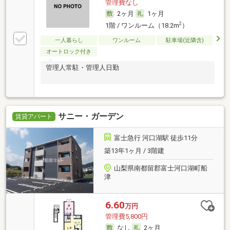
管理費なし
2ヶ月
1ヶ月
2
1階 / ワンルーム（18.2m
）
一人暮らし
ワンルーム
駐車場(近隣含)
オートロック付き
管理人常駐・管理人日勤
サニー・ガーデン
賃貸アパート
富士急行 河口湖駅 徒歩11分
築13年1ヶ月 / 3階建
山梨県南都留郡富士河口湖町船
津
6.60
万円
管理費5,800円
なし
2ヶ月