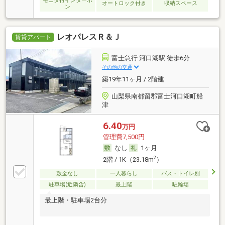
モニタ付インターホ
オートロック付き
収納スペース
ン
レオパレスＲ＆Ｊ
賃貸アパート
富士急行 河口湖駅 徒歩6分
その他の交通
築19年11ヶ月 / 2階建
山梨県南都留郡富士河口湖町船
津
6.40
万円
管理費7,500円
なし
1ヶ月
2
2階 / 1K（23.18m
）
敷金なし
一人暮らし
バス・トイレ別
駐車場(近隣含)
最上階
駐輪場
最上階・駐車場2台分