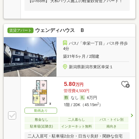
【D-room】 大和ハウス施工の軽量鉄骨造アパート！
ウェンディハウス Ｂ
賃貸アパート
バス/「幸栄一丁目」バス停 停歩
4分
築31年5ヶ月 / 2階建
新潟県新潟市東区幸栄１
5.80
万円
管理費4,500円
なし
6万円
2
1階 / 2DK（45.15m
）
動画あり
敷金なし
二人暮らし
バス・トイレ別
駐車場(近隣含)
インターネット無料
南向き
二人入居可・駐車場2台分・日当り良好・閑静な住宅