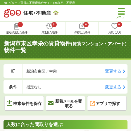
NTTグループ運営の不動産総合サイト goo住宅・不動産
1
0
0
0
最近検索した条件
最近見た物件
保存した条件
お気に入り
新潟市東区幸栄の賃貸物件
(賃貸マンション・アパート)
物件一覧
町
変更する
新潟市東区／幸栄
条件
変更する
指定なし
新着メールを受
検索条件を保存
アプリで探す
取る
人数に合った間取りを選ぶ