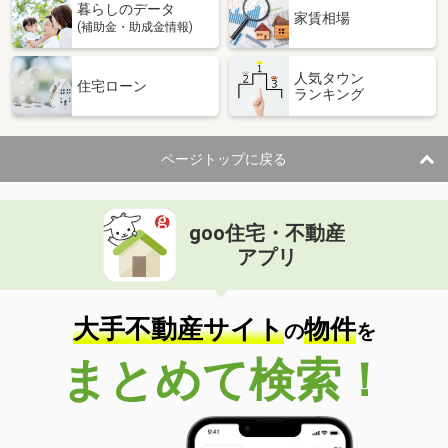
暮らしのデータ
家賃相場
(補助金・助成金情報)
人気タウン
住宅ローン
ランキング
ページトップに戻る
goo住宅・不動産
アプリ
大手不動産サイト
物件
の
を
まとめて検索！