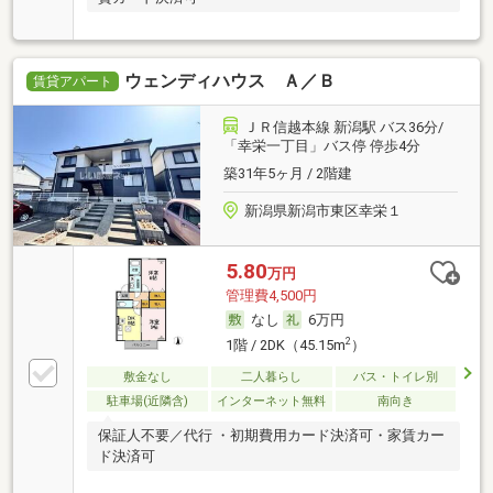
ウェンディハウス Ａ／Ｂ
賃貸アパート
ＪＲ信越本線 新潟駅 バス36分/
「幸栄一丁目」バス停 停歩4分
築31年5ヶ月 / 2階建
新潟県新潟市東区幸栄１
5.80
万円
管理費4,500円
なし
6万円
2
1階 / 2DK（45.15m
）
敷金なし
二人暮らし
バス・トイレ別
駐車場(近隣含)
インターネット無料
南向き
保証人不要／代行 ・初期費用カード決済可・家賃カー
ド決済可