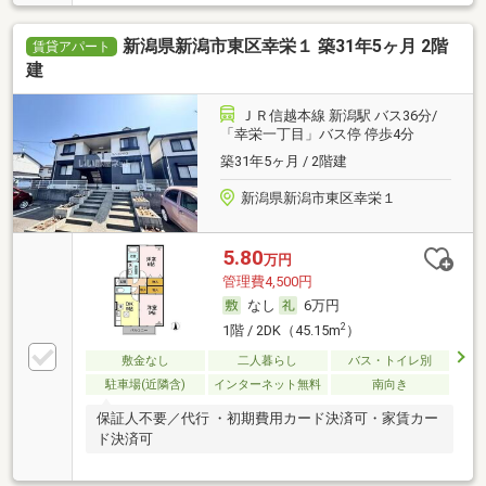
新潟県新潟市東区幸栄１ 築31年5ヶ月 2階
賃貸アパート
建
ＪＲ信越本線 新潟駅 バス36分/
「幸栄一丁目」バス停 停歩4分
築31年5ヶ月 / 2階建
新潟県新潟市東区幸栄１
5.80
万円
管理費4,500円
なし
6万円
2
1階 / 2DK（45.15m
）
敷金なし
二人暮らし
バス・トイレ別
駐車場(近隣含)
インターネット無料
南向き
保証人不要／代行 ・初期費用カード決済可・家賃カー
ド決済可