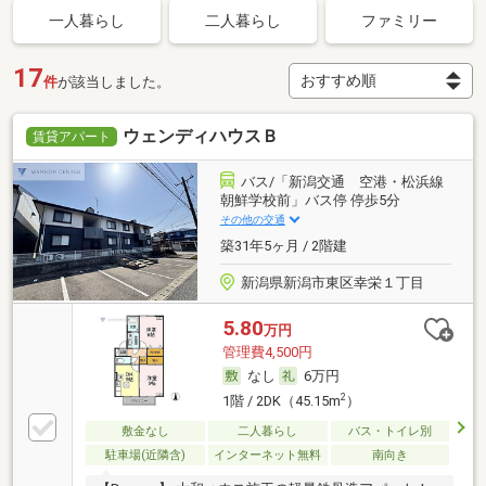
一人暮らし
二人暮らし
ファミリー
17
件
が該当しました。
ウェンディハウスＢ
賃貸アパート
バス/「新潟交通 空港・松浜線
朝鮮学校前」バス停 停歩5分
その他の交通
築31年5ヶ月 / 2階建
新潟県新潟市東区幸栄１丁目
5.80
万円
管理費4,500円
なし
6万円
2
1階 / 2DK（45.15m
）
敷金なし
二人暮らし
バス・トイレ別
駐車場(近隣含)
インターネット無料
南向き