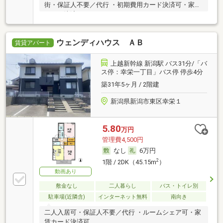
街・保証人不要／代行 ・初期費用カード決済可・家賃
カード決済可
ウェンディハウス ＡＢ
賃貸アパート
上越新幹線 新潟駅 バス31分/「バ
ス停：幸栄一丁目」バス停 停歩4分
築31年5ヶ月 / 2階建
新潟県新潟市東区幸栄１
5.80
万円
管理費4,500円
なし
6万円
2
1階 / 2DK（45.15m
）
動画あり
敷金なし
二人暮らし
バス・トイレ別
駐車場(近隣含)
インターネット無料
南向き
二人入居可・保証人不要／代行 ・ルームシェア可・家
賃カード決済可