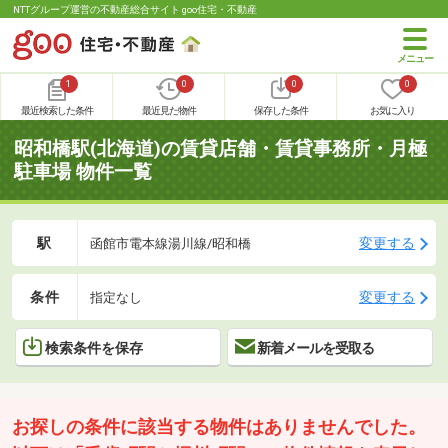
NTTグループ運営の不動産総合サイト goo住宅・不動産
1
0
0
0
最近検索した条件
最近見た物件
保存した条件
お気に入り
昭和橋駅(北海道)の賃貸店舗・賃貸事務所・月極
駐車場 物件一覧
駅
変更する
函館市電本線湯川線/昭和橋
条件
変更する
指定なし
検索条件を保存
新着メールを受取る
お探しの条件に該当する物件はありませんでした。