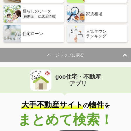
暮らしのデータ
家賃相場
(補助金・助成金情報)
人気タウン
住宅ローン
ランキング
ページトップに戻る
goo住宅・不動産
アプリ
大手不動産サイト
物件
の
を
まとめて検索！