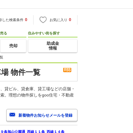
0
0
存した検索条件
お気に入り
売る
住みやすい街を探す
助成金
売却
情報
覧
場 物件一覧
ス、貸ビル、貸倉庫、貸工場などの店舗・
索。理想の物件探しをgoo住宅・不動産
線９条旭山公園通
西線１１条
西線１４条