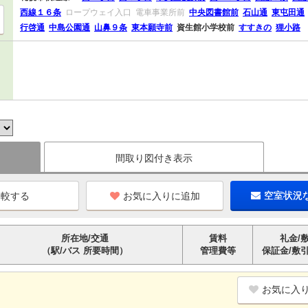
西線１６条
ロープウェイ入口
電車事業所前
中央図書館前
石山通
東屯田通
行啓通
中島公園通
山鼻９条
東本願寺前
資生館小学校前
すすきの
狸小路
間取り図付き表示
お気に入りに追加
空室状況
所在地/交通
賃料
礼金/
（駅/バス 所要時間）
管理費等
保証金/敷
お気に入