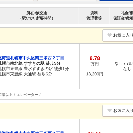
所在地/交通
賃料
礼金/
（駅/バス 所要時間）
管理費等
保証金/敷
お気に入
8.78
北海道札幌市中央区南三条西２丁目
札幌市南北線 すすきの駅 徒歩5分
なし / 79
万円
札幌市東豊線 豊水すすきの駅 徒歩1分
なし /
札幌市東豊線 大通駅 徒歩6分
13,200円
2階以上
エレベーター
お気に入