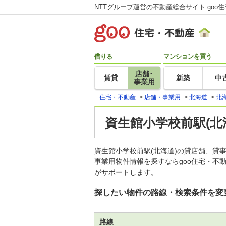
NTTグループ運営の不動産総合サイト goo
借りる
マンションを買う
店舗･
賃貸
新築
中
事業用
住宅・不動産
>
店舗・事業用
>
北海道
>
北
資生館小学校前駅(北
資生館小学校前駅(北海道)の貸店舗、
事業用物件情報を探すならgoo住宅・不
がサポートします。
探したい物件の路線・検索条件を変
路線