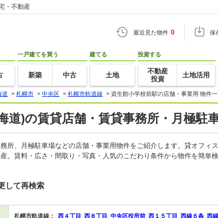
住宅・不動産
0
最近見た物件
保
一戸建てを買う
建てる
投資する
不動産
古
新築
中古
土地
土地活用
投資
海道
>
札幌市
>
中央区
>
札幌市軌道線
>
資生館小学校前駅の店舗・事業用 物件一
海道)の賃貸店舗・賃貸事務所・月極駐車
貸事務所、月極駐車場などの店舗・事業用物件をご紹介します。貸オフィ
動産。賃料・広さ・間取り・写真・人気のこだわり条件から物件を簡単検
更して再検索
札幌市軌道線：
西４丁目
西８丁目
中央区役所前
西１５丁目
西線６条
西