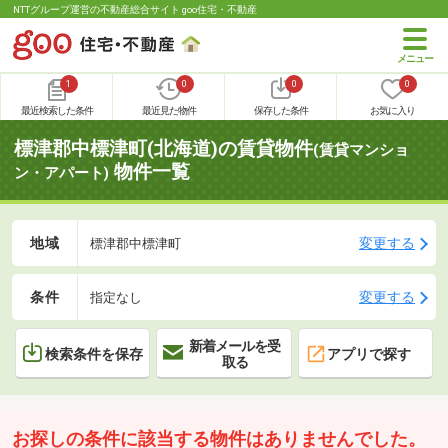
NTTグループ運営の不動産総合サイト goo住宅・不動産
1
0
0
0
最近検索した条件
最近見た物件
保存した条件
お気に入り
標津郡中標津町(北海道)の賃貸物件
(賃貸マンショ
物件一覧
ン・アパート)
地域
変更する
標津郡中標津町
条件
変更する
指定なし
新着メールを受
検索条件を保存
アプリで探す
取る
お探しの条件に該当する物件はありませんでした。