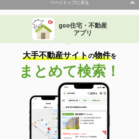
ページトップに戻る
goo住宅・不動産
アプリ
大手不動産サイト
物件
の
を
まとめて検索！