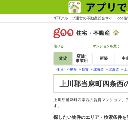
NTTグループ運営の不動産総合サイト goo
借りる
マンションを買う
店舗･
賃貸
新築
中
事業用
住宅・不動産
>
賃貸
>
北海道
>
北海道
>
上
上川郡当麻町四条西の
上川郡当麻町四条西の賃貸マンション、
す。
探したい物件のエリア・検索条件を