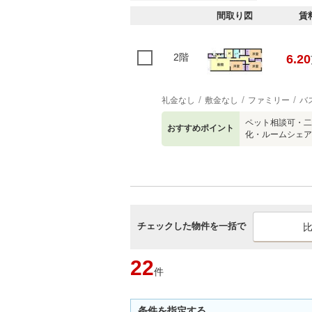
間取り図
賃
2階
6.20
礼金なし
敷金なし
ファミリー
バ
ペット相談可・二
おすすめポイント
化・ルームシェア
チェックした物件を一括で
22
件
条件を指定する