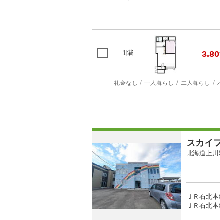
1階
3.80
礼金なし
一人暮らし
二人暮らし
スカイ
北海道上川
ＪＲ石北本
ＪＲ石北本線