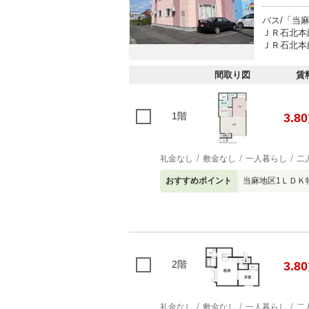
バス/「当
ＪＲ石北本
ＪＲ石北本線
間取り図
賃
1階
3.80
礼金なし
敷金なし
一人暮らし
二
おすすめポイント
当麻地区1ＬＤＫ
2階
3.80
礼金なし
敷金なし
一人暮らし
二