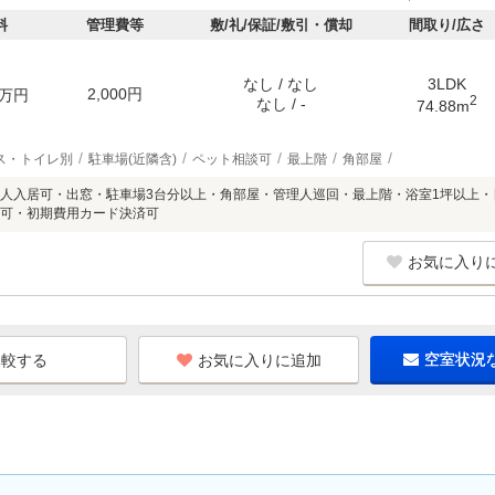
料
管理費等
敷/礼/保証/敷引・償却
間取り/広さ
なし / なし
3LDK
2,000円
万円
2
なし / -
74.88m
ス・トイレ別
駐車場(近隣含)
ペット相談可
最上階
角部屋
人入居可・出窓・駐車場3台分以上・角部屋・管理人巡回・最上階・浴室1坪以上・
可・初期費用カード決済可
お気に入り
お気に入りに追加
空室状況