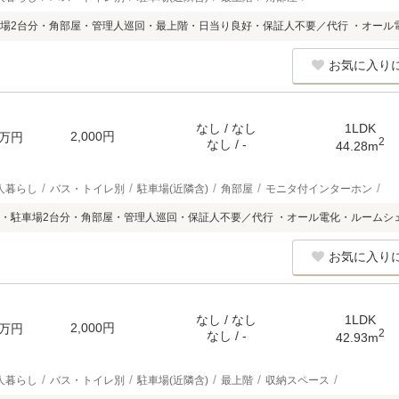
場2台分・角部屋・管理人巡回・最上階・日当り良好・保証人不要／代行 ・オール
お気に入り
なし / なし
1LDK
2,000円
万円
2
なし / -
44.28m
人暮らし
バス・トイレ別
駐車場(近隣含)
角部屋
モニタ付インターホン
・駐車場2台分・角部屋・管理人巡回・保証人不要／代行 ・オール電化・ルームシ
お気に入り
なし / なし
1LDK
2,000円
万円
2
なし / -
42.93m
人暮らし
バス・トイレ別
駐車場(近隣含)
最上階
収納スペース