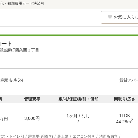
化・初期費用カード決済可
お気に入り
コート
郡当麻町四条西３丁目
麻駅 徒歩5分
賃貸アパ
料
管理費等
敷/礼/保証/敷引・償却
間取り/広さ
1LDK
1ヶ月 / なし
3,000円
万円
2
- / -
44.28m
バス・トイレ別
駐車場(近隣含)
最上階
エアコン付き
洗面所独立