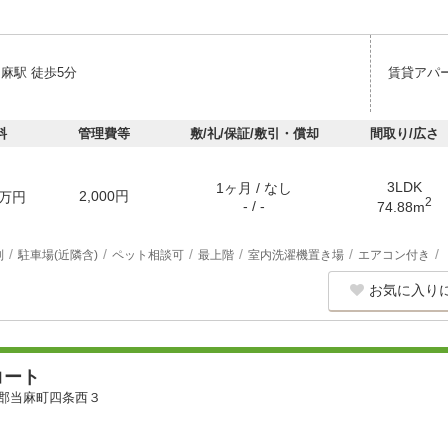
麻駅 徒歩5分
賃貸アパ
料
管理費等
敷/礼/保証/敷引・償却
間取り/広さ
3LDK
1ヶ月 / なし
2,000円
万円
2
- / -
74.88m
別
駐車場(近隣含)
ペット相談可
最上階
室内洗濯機置き場
エアコン付き
お気に入り
コート
郡当麻町四条西３