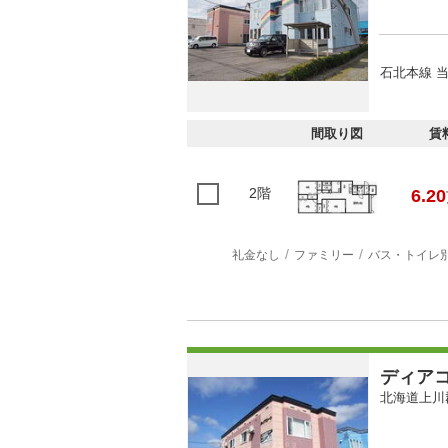
石北本線 当
間取り図
賃
2階
6.20
礼金なし
ファミリー
バス・トイレ
ディア
北海道上川