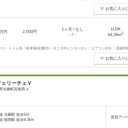
お気に入り
1LDK
1ヶ月 / なし
2,000円
万円
2
- / -
44.28m
バス・トイレ別
駐車場(近隣含)
モニタ付インターホン
エアコン付き
洗面所
お気に入り
フェリーチェＶ
郡当麻町四条西３
線 当麻駅 徒歩5分
賃貸アパ
 桜岡駅 徒歩4.3km