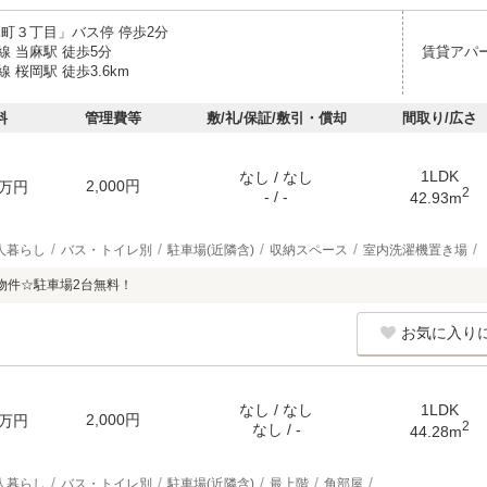
麻町３丁目」バス停 停歩2分
線 当麻駅 徒歩5分
賃貸アパ
 桜岡駅 徒歩3.6km
料
管理費等
敷/礼/保証/敷引・償却
間取り/広さ
1LDK
なし / なし
2,000円
万円
2
- / -
42.93m
人暮らし
バス・トイレ別
駐車場(近隣含)
収納スペース
室内洗濯機置き場
物件☆駐車場2台無料！
お気に入り
なし / なし
1LDK
2,000円
万円
2
なし / -
44.28m
人暮らし
バス・トイレ別
駐車場(近隣含)
最上階
角部屋