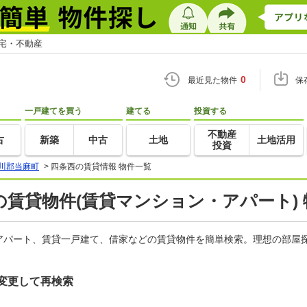
住宅・不動産
0
最近見た物件
保
一戸建てを買う
建てる
投資する
不動産
古
新築
中古
土地
土地活用
投資
川郡当麻町
>
四条西の賃貸情報 物件一覧
賃貸物件(賃貸マンション・アパート) 
アパート、賃貸一戸建て、借家などの賃貸物件を簡単検索。理想の部屋探
変更して再検索