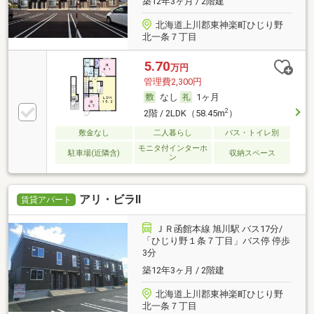
築12年3ヶ月 / 2階建
北海道上川郡東神楽町ひじり野
北一条７丁目
5.70
万円
管理費2,300円
なし
1ヶ月
2
2階 / 2LDK（58.45m
）
敷金なし
二人暮らし
バス・トイレ別
モニタ付インターホ
駐車場(近隣含)
収納スペース
ン
アリ・ビラⅡ
賃貸アパート
ＪＲ函館本線 旭川駅 バス17分/
「ひじり野１条７丁目」バス停 停歩
3分
築12年3ヶ月 / 2階建
北海道上川郡東神楽町ひじり野
北一条７丁目