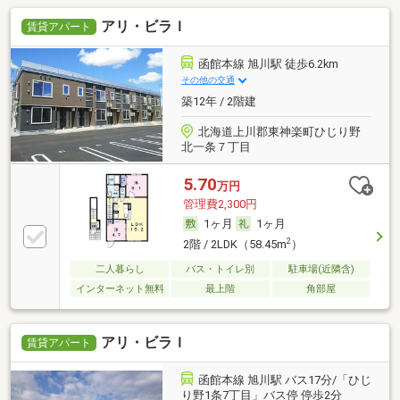
アリ・ビラＩ
賃貸アパート
函館本線 旭川駅 徒歩6.2km
その他の交通
築12年 / 2階建
北海道上川郡東神楽町ひじり野
北一条７丁目
5.70
万円
管理費2,300円
1ヶ月
1ヶ月
2
2階 / 2LDK（58.45m
）
二人暮らし
バス・トイレ別
駐車場(近隣含)
インターネット無料
最上階
角部屋
アリ・ビラＩ
賃貸アパート
函館本線 旭川駅 バス17分/「ひじ
り野1条7丁目」バス停 停歩2分