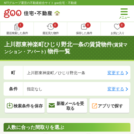
NTTグループ運営の不動産総合サイト goo住宅・不動産
1
0
0
0
最近検索した条件
最近見た物件
保存した条件
お気に入り
上川郡東神楽町ひじり野北一条の賃貸物件
(賃貸マ
物件一覧
ンション・アパート)
町
変更する
上川郡東神楽町／ひじり野北一条
条件
変更する
指定なし
新着メールを受
検索条件を保存
アプリで探す
取る
人数に合った間取りを選ぶ