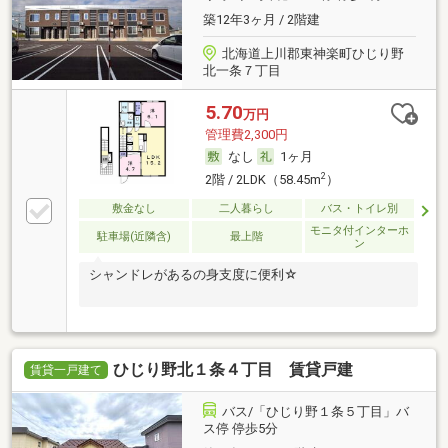
築12年3ヶ月 / 2階建
北海道上川郡東神楽町ひじり野
北一条７丁目
5.70
万円
管理費2,300円
なし
1ヶ月
2
2階 / 2LDK（58.45m
）
敷金なし
二人暮らし
バス・トイレ別
モニタ付インターホ
駐車場(近隣含)
最上階
ン
シャンドレがあるの身支度に便利☆
ひじり野北１条４丁目 賃貸戸建
賃貸一戸建て
バス/「ひじり野１条５丁目」バ
ス停 停歩5分