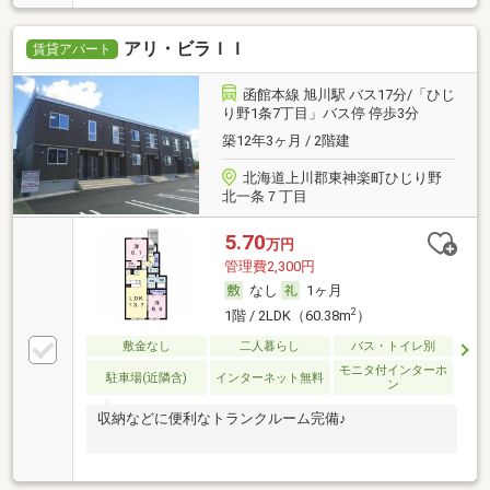
アリ・ビラＩＩ
賃貸アパート
函館本線 旭川駅 バス17分/「ひじ
り野1条7丁目」バス停 停歩3分
築12年3ヶ月 / 2階建
北海道上川郡東神楽町ひじり野
北一条７丁目
5.70
万円
管理費2,300円
なし
1ヶ月
2
1階 / 2LDK（60.38m
）
敷金なし
二人暮らし
バス・トイレ別
モニタ付インターホ
駐車場(近隣含)
インターネット無料
ン
収納などに便利なトランクルーム完備♪