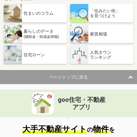
「住みたい街」
住まいのコラム
を見つけよう
暮らしのデータ
家賃相場
(補助金・助成金情報)
人気タウン
住宅ローン
ランキング
ページトップに戻る
goo住宅・不動産
アプリ
大手不動産サイト
物件
の
を