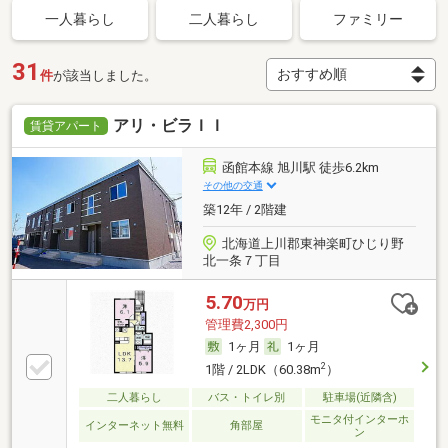
一人暮らし
二人暮らし
ファミリー
31
件
が該当しました。
アリ・ビラＩＩ
賃貸アパート
函館本線 旭川駅 徒歩6.2km
その他の交通
築12年 / 2階建
北海道上川郡東神楽町ひじり野
北一条７丁目
5.70
万円
管理費2,300円
1ヶ月
1ヶ月
2
1階 / 2LDK（60.38m
）
二人暮らし
バス・トイレ別
駐車場(近隣含)
モニタ付インターホ
インターネット無料
角部屋
ン