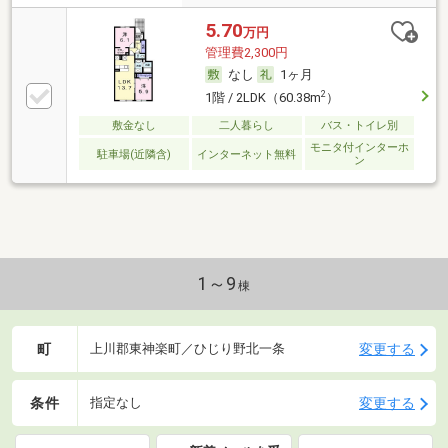
5.70
万円
管理費2,300円
なし
1ヶ月
2
1階 / 2LDK（60.38m
）
敷金なし
二人暮らし
バス・トイレ別
モニタ付インターホ
駐車場(近隣含)
インターネット無料
ン
1～9
棟
町
変更する
上川郡東神楽町／ひじり野北一条
条件
変更する
指定なし