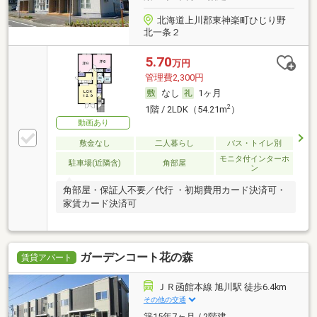
北海道上川郡東神楽町ひじり野
北一条２
5.70
万円
管理費2,300円
なし
1ヶ月
2
1階 / 2LDK（54.21m
）
動画あり
敷金なし
二人暮らし
バス・トイレ別
モニタ付インターホ
駐車場(近隣含)
角部屋
ン
角部屋・保証人不要／代行 ・初期費用カード決済可・
家賃カード決済可
ガーデンコート花の森
賃貸アパート
ＪＲ函館本線 旭川駅 徒歩6.4km
その他の交通
築15年7ヶ月 / 2階建