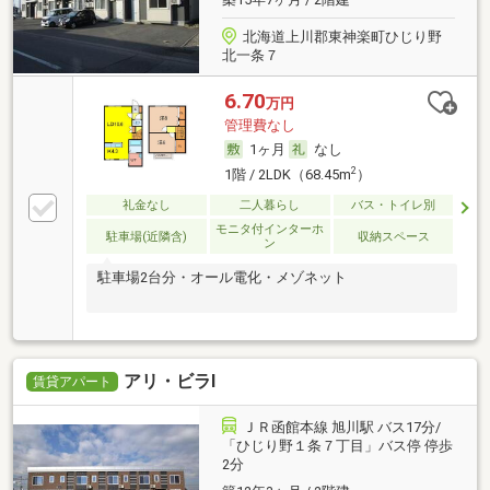
北海道上川郡東神楽町ひじり野
北一条７
6.70
万円
管理費なし
1ヶ月
なし
2
1階 / 2LDK（68.45m
）
礼金なし
二人暮らし
バス・トイレ別
モニタ付インターホ
駐車場(近隣含)
収納スペース
ン
駐車場2台分・オール電化・メゾネット
アリ・ビラⅠ
賃貸アパート
ＪＲ函館本線 旭川駅 バス17分/
「ひじり野１条７丁目」バス停 停歩
2分