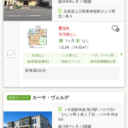
築33年8ヶ月 / 1階建
北海道上川郡東神楽町ひじり野
北一条４
8
万円
管理費なし
1ヶ月
なし
2
/ 2LDK（74.52m
）
礼金なし
二人暮らし
バス・トイレ別
駐車場(近隣含)
収納スペース
室内洗濯機置き場
駐車場2台分
カーサ・ヴェルデ
賃貸アパート
ＪＲ函館本線 旭川駅 バス17分/
「ひじり野１条１丁目」バス停 停歩
3分
築15年1ヶ月 / 2階建