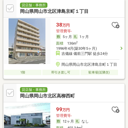
貸店舗・事務所
岡山県岡山市北区津島京町１丁目
38
万円
管理費等-
5ヶ月
1ヶ月
2
面積
136m
1996年4月(築30年5ヶ月)
吉備線 備前三門駅 徒歩24分
岡山県岡山市北区津島京町１丁目
1階
即引き渡し可
駐車場(近隣含)
貸店舗・事務所
岡山県岡山市北区高柳西町
99
万円
管理費等-
12ヶ月
なし
2
面積
402.34m