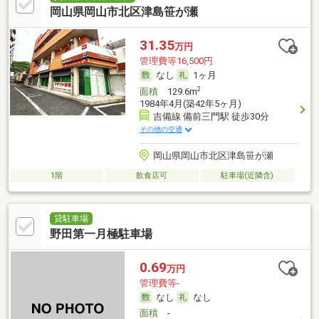
岡山県岡山市北区津島笹が瀬
31.35
万円
管理費等16,500円
なし
1ヶ月
2
面積
129.6m
1984年4月(築42年5ヶ月)
吉備線 備前三門駅 徒歩30分
その他の交通
岡山県岡山市北区津島笹が瀬
1階
飲食店可
駐車場(近隣含)
貸駐車場
野田第一月極駐車場
0.69
万円
管理費等-
なし
なし
面積
-