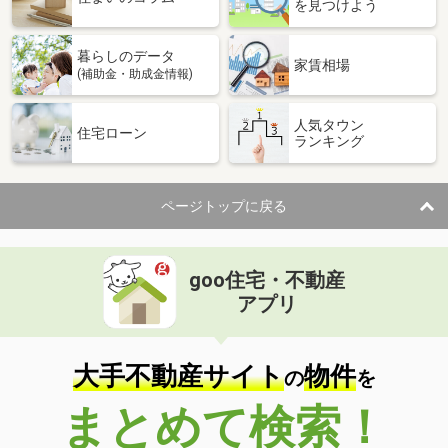
を見つけよう
暮らしのデータ
家賃相場
(補助金・助成金情報)
人気タウン
住宅ローン
ランキング
ページトップに戻る
goo住宅・不動産
アプリ
大手不動産サイト
物件
の
を
まとめて検索！