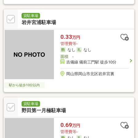
貸駐車場
岩井宮浦駐車場
0.33
万円
管理費等-
なし
なし
面積
-
吉備線 備前三門駅 徒歩10分
岡山県岡山市北区岩井宮裏
駅から徒歩10分以内
貸駐車場
野田第一月極駐車場
0.69
万円
管理費等-
なし
なし