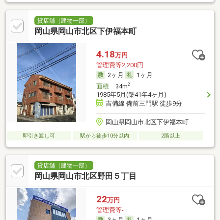
貸店舗（建物一部）
岡山県岡山市北区下伊福本町
4.18
万円
管理費等2,200円
2ヶ月
1ヶ月
2
面積
34m
1985年5月(築41年4ヶ月)
吉備線 備前三門駅 徒歩9分
岡山県岡山市北区下伊福本町
即引き渡し可
駅から徒歩10分以内
2階以上
貸店舗（建物一部）
岡山県岡山市北区野田５丁目
22
万円
管理費等-
3ヶ月
1ヶ月