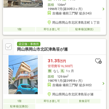
2
面積
136m
1996年7月(築30年2ヶ月)
吉備線 備前三門駅 徒歩24分
岡山県岡山市北区津島京町１丁目
1階
即引き渡し可
駐車場(近隣含)
貸店舗・事務所
岡山県岡山市北区津島笹が瀬
31.35
万円
管理費等16,500円
なし
1ヶ月
2
面積
129.6m
1987年1月(築39年8ヶ月)
吉備線 備前三門駅 徒歩30分
岡山県岡山市北区津島笹が瀬
1階
即引き渡し可
飲食店可
駐車場(近隣含)