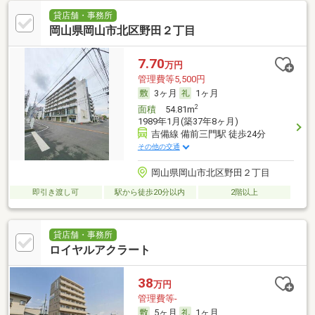
貸店舗・事務所
岡山県岡山市北区野田２丁目
7.70
万円
管理費等5,500円
3ヶ月
1ヶ月
2
面積
54.81m
1989年1月(築37年8ヶ月)
吉備線 備前三門駅 徒歩24分
その他の交通
岡山県岡山市北区野田２丁目
即引き渡し可
駅から徒歩20分以内
2階以上
貸店舗・事務所
ロイヤルアクラート
38
万円
管理費等-
5ヶ月
1ヶ月