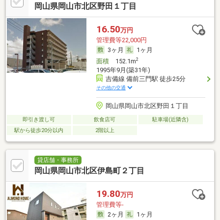
岡山県岡山市北区野田１丁目
16.50
万円
管理費等22,000円
3ヶ月
1ヶ月
2
面積
152.1m
1995年9月(築31年)
吉備線 備前三門駅 徒歩25分
その他の交通
岡山県岡山市北区野田１丁目
即引き渡し可
飲食店可
駐車場(近隣含)
駅から徒歩20分以内
2階以上
貸店舗・事務所
岡山県岡山市北区伊島町２丁目
19.80
万円
管理費等-
2ヶ月
1ヶ月