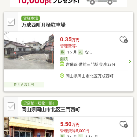
貸駐車場
万成西町月極駐車場
0.35
万円
管理費等-
1ヶ月
なし
面積
-
吉備線 備前三門駅 徒歩23分
岡山県岡山市北区万成西町
即引き渡し可
貸店舗（建物一部）
岡山県岡山市北区三門西町
5.50
万円
管理費等5,000円
3ヶ月
1.1ヶ月