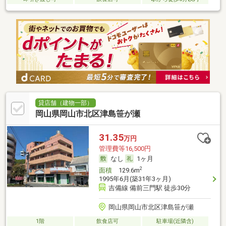
貸店舗（建物一部）
岡山県岡山市北区津島笹が瀬
31.35
万円
管理費等16,500円
なし
1ヶ月
2
面積
129.6m
1995年6月(築31年3ヶ月)
吉備線 備前三門駅 徒歩30分
岡山県岡山市北区津島笹が瀬
1階
飲食店可
駐車場(近隣含)