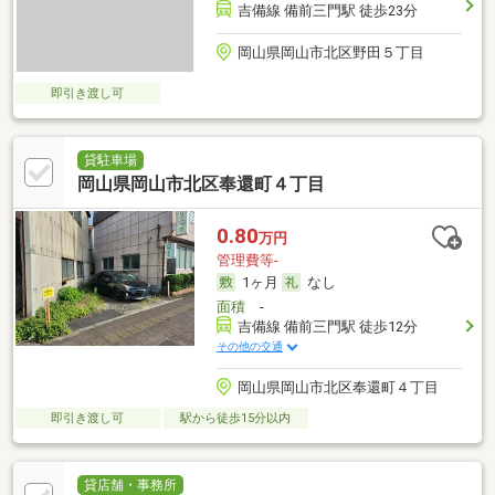
吉備線 備前三門駅 徒歩23分
岡山県岡山市北区野田５丁目
即引き渡し可
貸駐車場
岡山県岡山市北区奉還町４丁目
0.80
万円
管理費等-
1ヶ月
なし
面積
-
吉備線 備前三門駅 徒歩12分
その他の交通
岡山県岡山市北区奉還町４丁目
即引き渡し可
駅から徒歩15分以内
貸店舗・事務所