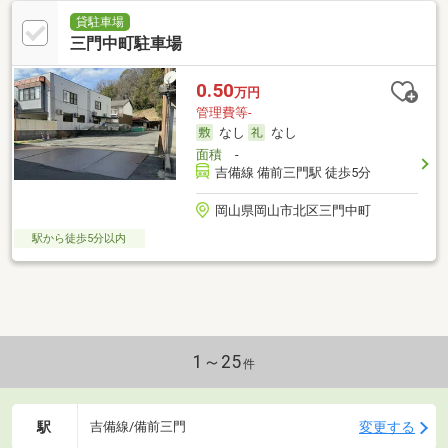
貸駐車場
三門中町駐車場
0.50
万円
管理費等-
なし
なし
面積
-
吉備線 備前三門駅 徒歩5分
岡山県岡山市北区三門中町
駅から徒歩5分以内
1～25
件
駅
変更する
吉備線/備前三門