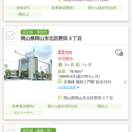
飲食店可
駐車場(近隣含)
駅から徒歩5分以内
2階以上
貸店舗・事務所
岡山県岡山市北区野田３丁目
22
万円
管理費等-
3ヶ月
1ヶ月
2
面積
78.96m
1989年4月(築37年5ヶ月)
吉備線 備前三門駅 徒歩23分
その他の交通
岡山県岡山市北区野田３丁目
駐車場(近隣含)
駅から徒歩20分以内
2階以上
エレベーター
貸店舗（建物一部）