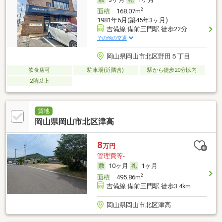
2
面積
168.07m
1981年6月(築45年3ヶ月)
吉備線 備前三門駅 徒歩22分
その他の交通
岡山県岡山市北区野田５丁目
飲食店可
駐車場(近隣含)
駅から徒歩20分以内
2階以上
貸地
岡山県岡山市北区津高
8
万円
管理費等-
10ヶ月
1ヶ月
2
面積
495.86m
吉備線 備前三門駅 徒歩3.4km
岡山県岡山市北区津高