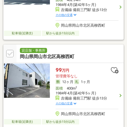
1984年4月(築42年5ヶ月)
吉備線 備前三門駅 徒歩13分
その他の交通
岡山県岡山市北区高柳西町
駐車場(近隣含)
駅から徒歩15分以内
貸店舗・事務所
岡山県岡山市北区高柳西町
99
万円
管理費等なし
12ヶ月
1ヶ月
2
面積
400m
1984年4月(築42年5ヶ月)
吉備線 備前三門駅 徒歩13分
その他の交通
岡山県岡山市北区高柳西町
駐車場(近隣含)
駅から徒歩15分以内