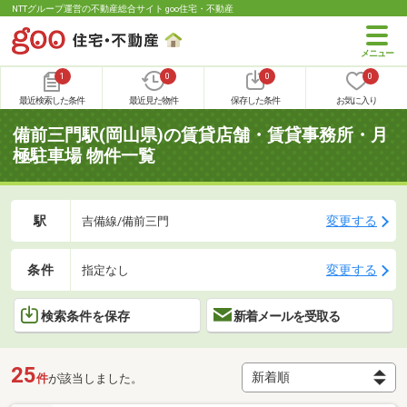
NTTグループ運営の不動産総合サイト goo住宅・不動産
1
0
0
0
最近検索した条件
最近見た物件
保存した条件
お気に入り
備前三門駅(岡山県)の賃貸店舗・賃貸事務所・月
極駐車場 物件一覧
駅
変更する
吉備線/備前三門
条件
変更する
指定なし
検索条件を保存
新着メールを受取る
25
件
が該当しました。