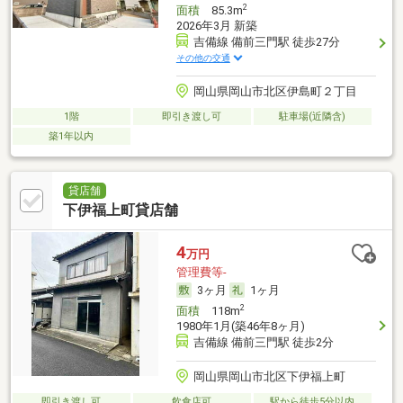
2
面積
85.3m
2026年3月 新築
吉備線 備前三門駅 徒歩27分
その他の交通
岡山県岡山市北区伊島町２丁目
1階
即引き渡し可
駐車場(近隣含)
築1年以内
貸店舗
下伊福上町貸店舗
4
万円
管理費等-
3ヶ月
1ヶ月
2
面積
118m
1980年1月(築46年8ヶ月)
吉備線 備前三門駅 徒歩2分
岡山県岡山市北区下伊福上町
即引き渡し可
飲食店可
駅から徒歩5分以内