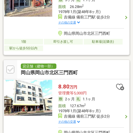
2
面積
26.28m
1978年1月(築48年8ヶ月)
吉備線 備前三門駅 徒歩2分
その他の交通
岡山県岡山市北区三門西町
1階
即引き渡し可
駐車場(近隣含)
駅から徒歩5分以内
貸店舗（建物一部）
岡山県岡山市北区三門西町
8.80
万円
管理費等5,000円
2ヶ月
1.1ヶ月
2
面積
127.67m
1978年1月(築48年8ヶ月)
吉備線 備前三門駅 徒歩2分
その他の交通
岡山県岡山市北区三門西町