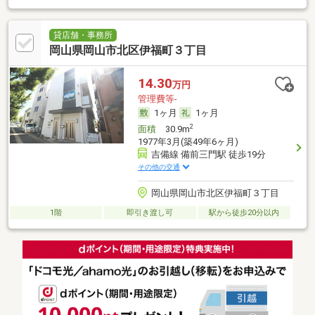
貸店舗・事務所
岡山県岡山市北区伊福町３丁目
14.30
万円
管理費等-
1ヶ月
1ヶ月
2
面積
30.9m
1977年3月(築49年6ヶ月)
吉備線 備前三門駅 徒歩19分
その他の交通
岡山県岡山市北区伊福町３丁目
1階
即引き渡し可
駅から徒歩20分以内