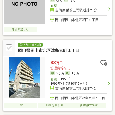
面積
-
吉備線 備前三門駅 徒歩23分
岡山県岡山市北区野田５丁目
即引き渡し可
貸店舗・事務所
岡山県岡山市北区津島京町１丁目
38
万円
管理費等なし
5ヶ月
1ヶ月
2
面積
136m
1996年4月(築30年5ヶ月)
吉備線 備前三門駅 徒歩24分
岡山県岡山市北区津島京町１丁目
1階
即引き渡し可
駐車場(近隣含)