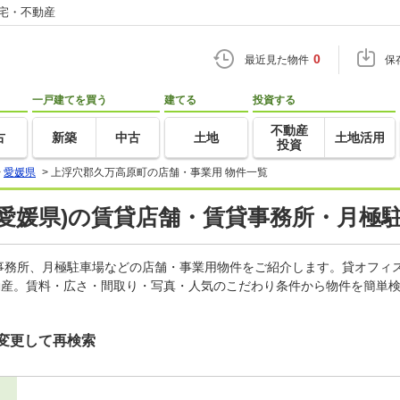
住宅・不動産
0
最近見た物件
保
一戸建てを買う
建てる
投資する
不動産
古
新築
中古
土地
土地活用
投資
>
愛媛県
>
上浮穴郡久万高原町の店舗・事業用 物件一覧
愛媛県)の賃貸店舗・賃貸事務所・月極駐
事務所、月極駐車場などの店舗・事業用物件をご紹介します。貸オフィ
動産。賃料・広さ・間取り・写真・人気のこだわり条件から物件を簡単検
変更して再検索