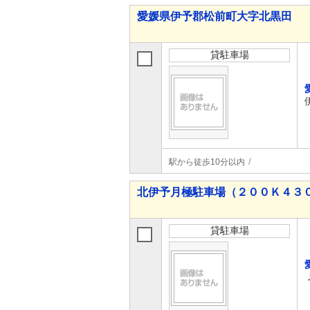
愛媛県伊予郡松前町大字北黒田
貸駐車場
駅から徒歩10分以内
北伊予月極駐車場（２００Ｋ４３
貸駐車場