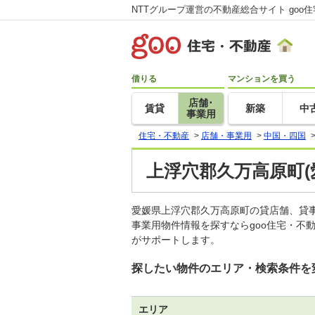
NTTグループ運営の不動産総合サイト goo
借りる
マンションを買う
店舗･
賃貸
新築
中
事業用
住宅・不動産
>
店舗・事業用
>
中国・四国
上浮穴郡久万高原町(
愛媛県上浮穴郡久万高原町の貸店舗、貸
事業用物件情報を探すならgoo住宅・不
がサポートします。
探したい物件のエリア・検索条件を
エリア