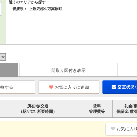
近くのエリアから探す
愛媛県：
上浮穴郡久万高原町
間取り図付き表示
お気に入りに追加
空室状況
所在地/交通
賃料
礼金/
（駅/バス 所要時間）
管理費等
保証金/敷
お気に入