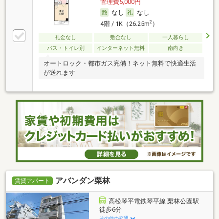
管理費5,000円
なし
なし
2
4階 / 1K（26.25m
）
礼金なし
敷金なし
一人暮らし
バス・トイレ別
インターネット無料
南向き
オートロック・都市ガス完備！ネット無料で快適生活
が送れます
アバンダン栗林
賃貸アパート
高松琴平電鉄琴平線 栗林公園駅
徒歩6分
その他の交通