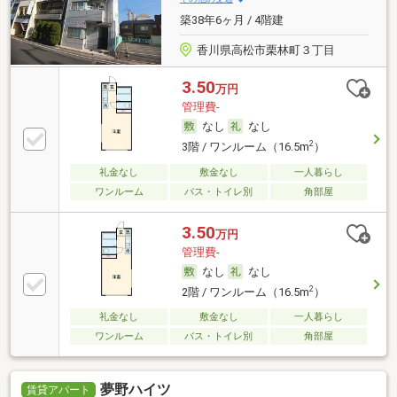
築38年6ヶ月 / 4階建
香川県高松市栗林町３丁目
3.50
万円
管理費-
なし
なし
2
3階 / ワンルーム（16.5m
）
礼金なし
敷金なし
一人暮らし
ワンルーム
バス・トイレ別
角部屋
3.50
万円
管理費-
なし
なし
2
2階 / ワンルーム（16.5m
）
礼金なし
敷金なし
一人暮らし
ワンルーム
バス・トイレ別
角部屋
夢野ハイツ
賃貸アパート