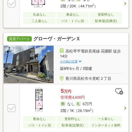
2
2階 / 2DK（44.71m
）
礼金なし
敷金なし
更新料なし
二人暮らし
バス・トイレ別
駐車場(近隣含)
グローヴ・ガーデンＸ
賃貸アパート
高松琴平電鉄長尾線 花園駅 徒歩
14分
その他の交通
築8年6ヶ月 / 3階建
香川県高松市今里町２丁目
5
万円
管理費4,600円
なし
6万円
2
2階 / 1K（26.15m
）
敷金なし
更新料なし
一人暮らし
バス・トイレ別
駐車場(近隣含)
インターネット無料