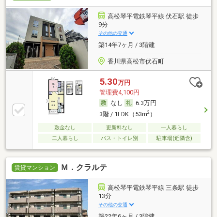
高松琴平電鉄琴平線 伏石駅 徒歩
9分
その他の交通
築14年7ヶ月 / 3階建
香川県高松市伏石町
5.30
万円
管理費4,100円
なし
6.3万円
2
3階 / 1LDK（53m
）
敷金なし
更新料なし
一人暮らし
二人暮らし
バス・トイレ別
駐車場(近隣含)
Ｍ．クラルテ
賃貸マンション
高松琴平電鉄琴平線 三条駅 徒歩
13分
その他の交通
築22年6ヶ月 / 3階建