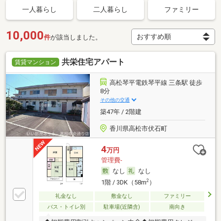
一人暮らし
二人暮らし
ファミリー
10,000
件
が該当しました。
共栄住宅アパート
賃貸マンション
高松琴平電鉄琴平線 三条駅 徒歩
8分
その他の交通
築47年 / 2階建
香川県高松市伏石町
4
万円
管理費-
なし
なし
2
1階 / 3DK（58m
）
礼金なし
敷金なし
ファミリー
バス・トイレ別
駐車場(近隣含)
南向き