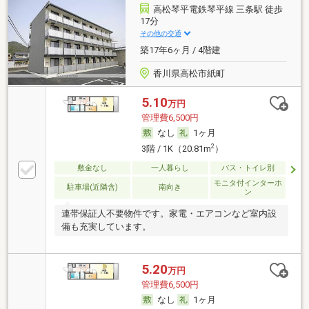
高松琴平電鉄琴平線 三条駅 徒歩
17分
その他の交通
築17年6ヶ月 / 4階建
香川県高松市紙町
5.10
万円
管理費6,500円
なし
1ヶ月
2
3階 / 1K（20.81m
）
敷金なし
一人暮らし
バス・トイレ別
モニタ付インターホ
駐車場(近隣含)
南向き
ン
連帯保証人不要物件です。家電・エアコンなど室内設
備も充実しています。
5.20
万円
管理費6,500円
なし
1ヶ月