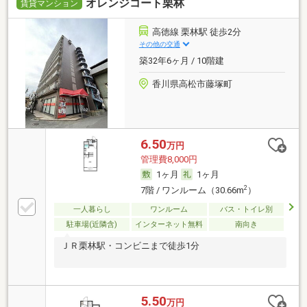
オレンジコート栗林
賃貸マンション
高徳線 栗林駅 徒歩2分
その他の交通
築32年6ヶ月 / 10階建
香川県高松市藤塚町
6.50
万円
管理費8,000円
1ヶ月
1ヶ月
2
7階 / ワンルーム（30.66m
）
一人暮らし
ワンルーム
バス・トイレ別
駐車場(近隣含)
インターネット無料
南向き
ＪＲ栗林駅・コンビニまで徒歩1分
5.50
万円