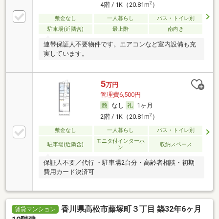
2
4階 / 1K（20.81m
）
敷金なし
一人暮らし
バス・トイレ別
駐車場(近隣含)
最上階
南向き
連帯保証人不要物件です。エアコンなど室内設備も充
実しています。
5
万円
管理費6,500円
なし
1ヶ月
2
2階 / 1K（20.81m
）
敷金なし
一人暮らし
バス・トイレ別
モニタ付インターホ
駐車場(近隣含)
収納スペース
ン
保証人不要／代行 ・駐車場2台分・高齢者相談・初期
費用カード決済可
香川県高松市藤塚町３丁目 築32年6ヶ月
賃貸マンション