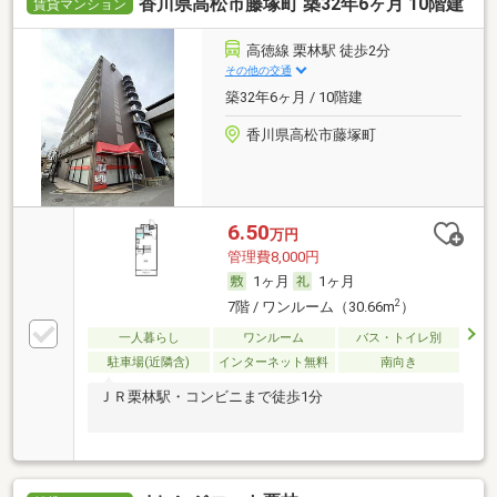
香川県高松市藤塚町 築32年6ヶ月 10階建
賃貸マンション
高徳線 栗林駅 徒歩2分
その他の交通
築32年6ヶ月 / 10階建
香川県高松市藤塚町
6.50
万円
管理費8,000円
1ヶ月
1ヶ月
2
7階 / ワンルーム（30.66m
）
一人暮らし
ワンルーム
バス・トイレ別
駐車場(近隣含)
インターネット無料
南向き
ＪＲ栗林駅・コンビニまで徒歩1分