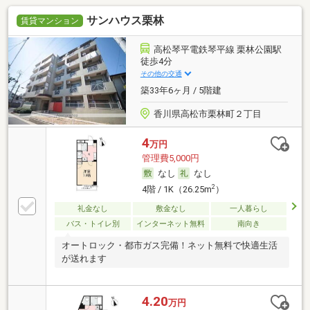
サンハウス栗林
賃貸マンション
高松琴平電鉄琴平線 栗林公園駅
徒歩4分
その他の交通
築33年6ヶ月 / 5階建
香川県高松市栗林町２丁目
4
万円
管理費5,000円
なし
なし
2
4階 / 1K（26.25m
）
礼金なし
敷金なし
一人暮らし
バス・トイレ別
インターネット無料
南向き
オートロック・都市ガス完備！ネット無料で快適生活
が送れます
4.20
万円