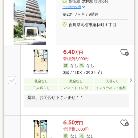
高徳線 栗林駅 徒歩6分
その他の交通
築20年7ヶ月 / 9階建
香川県高松市栗林町１丁目
6.40
万円
管理費5,000円
なし
なし
2
3階 / 1LDK（39.34m
）
礼金なし
敷金なし
一人暮らし
二人暮らし
バス・トイレ別
インターネット無料
是非、お問合せ下さいませ＾＾
6.50
万円
管理費5,000円
なし
なし