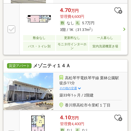
4.70
万円
管理費4,600円
なし
5.7万円
2
3階 / 1K（31.37m
）
敷金なし
更新料なし
一人暮らし
モニタ付インターホ
バス・トイレ別
室内洗濯機置き場
ン
メゾニティ１４Ａ
賃貸アパート
高松琴平電鉄琴平線 栗林公園駅
徒歩11分
その他の交通
築33年1ヶ月 / 2階建
香川県高松市今里町１丁目
4.10
万円
管理費4,400円
なし
なし