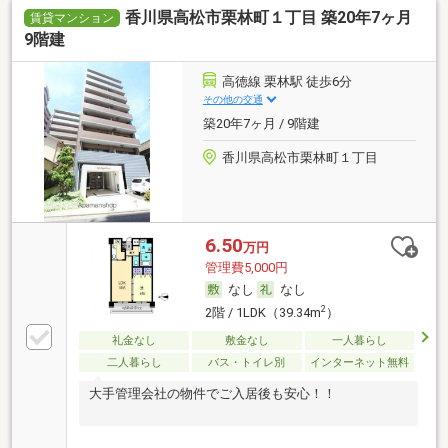
香川県高松市栗林町１丁目 築20年7ヶ月
賃貸マンション
9階建
高徳線 栗林駅 徒歩6分
その他の交通
築20年7ヶ月 / 9階建
香川県高松市栗林町１丁目
6.50
万円
管理費5,000円
なし
なし
2
2階 / 1LDK（39.34m
）
礼金なし
敷金なし
一人暮らし
二人暮らし
バス・トイレ別
インターネット無料
大手管理会社の物件でご入居後も安心！！