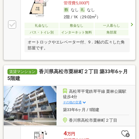
管理費5,000円
なし
なし
2
2階 / 1K（29.02m
）
礼金なし
敷金なし
一人暮らし
バス・トイレ別
インターネット無料
角部屋
オートロックやエレベーター付、9．2帖の広々した角
部屋です。
香川県高松市栗林町２丁目 築33年6ヶ月
賃貸マンション
5階建
高松琴平電鉄琴平線 栗林公園駅
徒歩4分
その他の交通
築33年6ヶ月 / 5階建
香川県高松市栗林町２丁目
4
万円