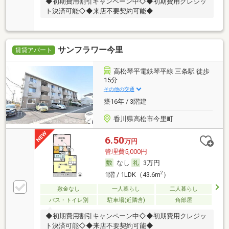
◆初期費用割引キャンペーン中◇◆初期費用クレジッ
ト決済可能◇◆来店不要契約可能◆
サンフラワー今里
賃貸アパート
高松琴平電鉄琴平線 三条駅 徒歩
15分
その他の交通
築16年 / 3階建
香川県高松市今里町
6.50
万円
管理費5,000円
なし
3万円
2
1階 / 1LDK（43.6m
）
敷金なし
一人暮らし
二人暮らし
バス・トイレ別
駐車場(近隣含)
角部屋
◆初期費用割引キャンペーン中◇◆初期費用クレジッ
ト決済可能◇◆来店不要契約可能◆