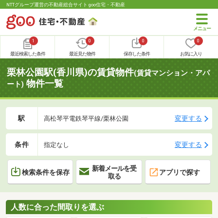
NTTグループ運営の不動産総合サイト goo住宅・不動産
1
0
0
0
最近検索した条件
最近見た物件
保存した条件
お気に入り
栗林公園駅(香川県)の賃貸物件
(賃貸マンション・アパ
物件一覧
ート)
駅
変更する
高松琴平電鉄琴平線/栗林公園
条件
変更する
指定なし
新着メールを受
検索条件を保存
アプリで探す
取る
人数に合った間取りを選ぶ