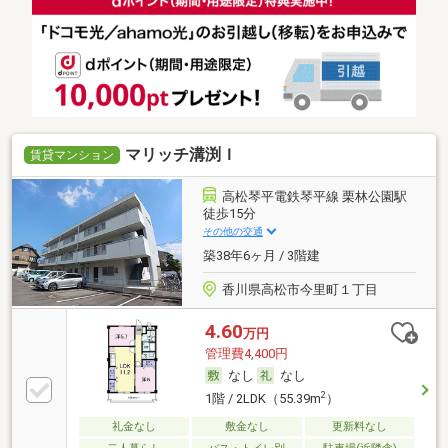
マリッチ溝渕Ｉ
賃貸マンション
高松琴平電鉄琴平線 栗林公園駅
徒歩15分
その他の交通
築38年6ヶ月 / 3階建
香川県高松市今里町１丁目
4.60
万円
管理費4,400円
なし
なし
2
1階 / 2LDK（55.39m
）
礼金なし
敷金なし
更新料なし