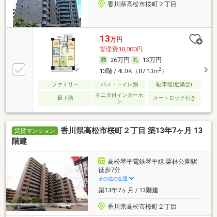
香川県高松市桜町２丁目
13
万円
管理費10,000円
26万円
13万円
2
13階 / 4LDK（87.13m
）
ファミリー
バス・トイレ別
駐車場(近隣含)
モニタ付インターホ
最上階
オートロック付き
ン
香川県高松市桜町２丁目 築13年7ヶ月 13
賃貸マンション
階建
高松琴平電鉄琴平線 栗林公園駅
徒歩7分
その他の交通
築13年7ヶ月 / 13階建
香川県高松市桜町２丁目