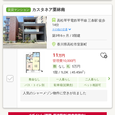
カスタネア栗林南
賃貸マンション
高松琴平電鉄琴平線 三条駅 徒歩
14分
その他の交通
築3年6ヶ月 / 3階建
香川県高松市室新町
11
万円
管理費10,000円
なし
5万円
2
1階 / 1LDK（45.45m
）
敷金なし
一人暮らし
二人暮らし
バス・トイレ別
駐車場(近隣含)
ペット相談可
人気のシャーメゾン物件に空きが出ました