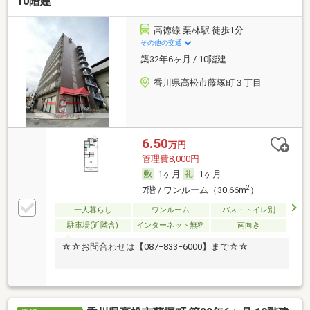
10階建
高徳線 栗林駅 徒歩1分
その他の交通
築32年6ヶ月 / 10階建
香川県高松市藤塚町３丁目
6.50
万円
管理費8,000円
1ヶ月
1ヶ月
2
7階 / ワンルーム（30.66m
）
一人暮らし
ワンルーム
バス・トイレ別
駐車場(近隣含)
インターネット無料
南向き
☆☆お問合わせは【087−833−6000】まで☆☆