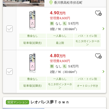
香川県高松市伏石町
4.90
万円
管理費4,600円
なし
5.9万円
2
3階 / 1K（30.66m
）
敷金なし
一人暮らし
バス・トイレ別
モニタ付インターホ
駐車場(近隣含)
最上階
ン
4.80
万円
管理費4,600円
なし
5.8万円
2
2階 / 1K（30.66m
）
敷金なし
一人暮らし
バス・トイレ別
モニタ付インターホ
駐車場(近隣含)
オートロック付き
ン
レオパレス夢Ｔｏｗｎ
賃貸マンション