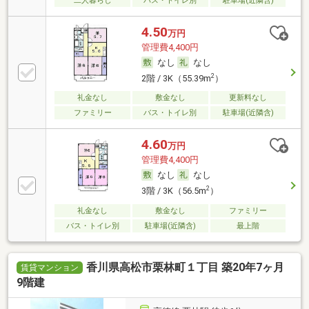
二人暮らし
バス・トイレ別
駐車場(近隣含)
4.50
万円
管理費4,400円
なし
なし
2
2階 / 3K（55.39m
）
礼金なし
敷金なし
更新料なし
ファミリー
バス・トイレ別
駐車場(近隣含)
4.60
万円
管理費4,400円
なし
なし
2
3階 / 3K（56.5m
）
礼金なし
敷金なし
ファミリー
バス・トイレ別
駐車場(近隣含)
最上階
香川県高松市栗林町１丁目 築20年7ヶ月
賃貸マンション
9階建