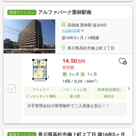
アルファパーク栗林駅南
賃貸マンション
高徳線 栗林駅 徒歩6分
その他の交通
築16年5ヶ月 / 14階建
香川県高松市楠上町２丁目
14.50
万円
管理費-
3ヶ月
1ヶ月
2
14階 / 3LDK（84m
）
ファミリー
バス・トイレ別
駐車場(近隣含)
インターネット無料
最上階
南向き
大手管理会社の管理物件でご入居後も安心！！
香川県高松市楠上町２丁目 築16年5ヶ月
賃貸マンション