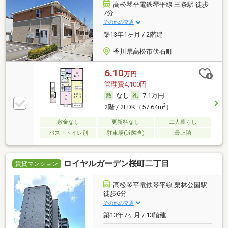
高松琴平電鉄琴平線 三条駅 徒歩
7分
その他の交通
築13年1ヶ月 / 2階建
香川県高松市伏石町
6.10
万円
管理費4,100円
なし
7.1万円
2
2階 / 2LDK（57.64m
）
敷金なし
更新料なし
二人暮らし
バス・トイレ別
駐車場(近隣含)
最上階
ロイヤルガーデン桜町二丁目
賃貸マンション
高松琴平電鉄琴平線 栗林公園駅
徒歩6分
その他の交通
築13年7ヶ月 / 13階建