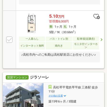
5.10
万円
管理費8,000円
1ヶ月
1ヶ月
2
5階 / 1K（30.66m
）
一人暮らし
バス・トイレ別
駐車場(近隣含)
モニタ付インターホ
インターネット無料
南向き
ン
♪高松市内へのご転勤は高松駅前店にお任せください♪
ジラソーレ
賃貸マンション
高松琴平電鉄琴平線 三条駅 徒歩
11分
その他の交通
築15年6ヶ月 / 3階建