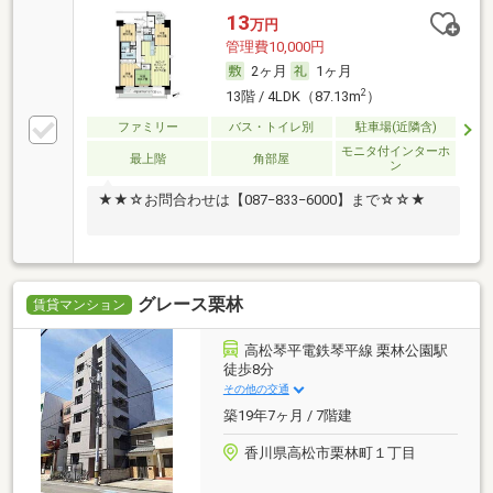
13
万円
管理費10,000円
2ヶ月
1ヶ月
2
13階 / 4LDK（87.13m
）
ファミリー
バス・トイレ別
駐車場(近隣含)
モニタ付インターホ
最上階
角部屋
ン
★★☆お問合わせは【087−833−6000】まで☆☆★
グレース栗林
賃貸マンション
高松琴平電鉄琴平線 栗林公園駅
徒歩8分
その他の交通
築19年7ヶ月 / 7階建
香川県高松市栗林町１丁目