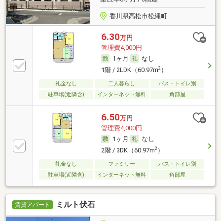
香川県高松市松縄町
6.30
万円
管理費4,000円
1ヶ月
なし
2
1階 / 2LDK（60.97m
）
礼金なし
二人暮らし
バス・トイレ別
駐車場(近隣含)
インターネット無料
角部屋
6.50
万円
管理費4,000円
1ヶ月
なし
2
2階 / 3DK（60.97m
）
礼金なし
ファミリー
バス・トイレ別
駐車場(近隣含)
インターネット無料
角部屋
ミルト伏石
賃貸アパート