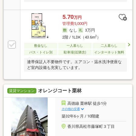
5.70
万円
管理費5,000円
なし
3万円
2
2階 / 1LDK（43.6m
）
敷金なし
一人暮らし
二人暮らし
バス・トイレ別
駐車場(近隣含)
インターネット無料
連帯保証人不要物件です。エアコン・温水洗浄便座な
ど室内設備も充実しています。
オレンジコート栗林
賃貸マンション
高徳線 栗林駅 徒歩1分
その他の交通
築32年6ヶ月 / 10階建
香川県高松市藤塚町３丁目