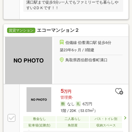
溝口駅まで徒歩5分♪一人でもファミリーでも暮らしや
すい2ＤＫです！！
エコーマンション２
賃貸マンション
伯備線 伯耆溝口駅 徒歩6分
築23年6ヶ月 / 3階建
鳥取県西伯郡伯耆町溝口
5
万円
管理費-
なし
6万円
2
1階 / 2DK（53.07m
）
敷金なし
二人暮らし
バス・トイレ別
駐車場(近隣含)
角部屋
収納スペース