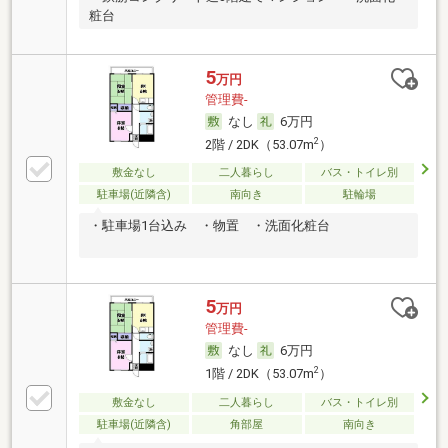
粧台
5
万円
管理費-
なし
6万円
2
2階 / 2DK（53.07m
）
敷金なし
二人暮らし
バス・トイレ別
駐車場(近隣含)
南向き
駐輪場
・駐車場1台込み ・物置 ・洗面化粧台
5
万円
管理費-
なし
6万円
2
1階 / 2DK（53.07m
）
敷金なし
二人暮らし
バス・トイレ別
駐車場(近隣含)
角部屋
南向き