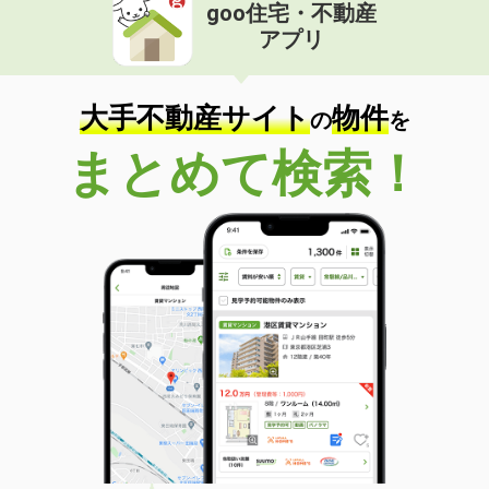
goo住宅・不動産
アプリ
大手不動産サイト
物件
の
を
まとめて検索！