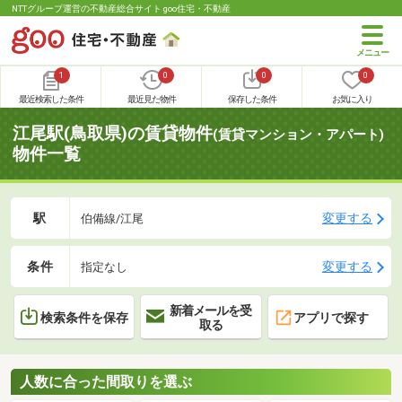
NTTグループ運営の不動産総合サイト goo住宅・不動産
1
0
0
0
最近検索した条件
最近見た物件
保存した条件
お気に入り
江尾駅(鳥取県)の賃貸物件
(賃貸マンション・アパート)
物件一覧
駅
変更する
伯備線/江尾
条件
変更する
指定なし
新着メールを受
検索条件を保存
アプリで探す
取る
人数に合った間取りを選ぶ