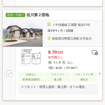
佐川第２団地
賃貸一戸建て
ＪＲ伯備線 江尾駅 徒歩27分
築2年9ヶ月 / 2階建
鳥取県日野郡江府町大字佐川
8.70
万円
管理費なし
3ヶ月
なし
2
1階 / 4LDK（107.8m
）
礼金なし
ファミリー
バス・トイレ別
駐車場(近隣含)
最上階
南向き
メゾネット・管理人巡回・最上階・オール電化