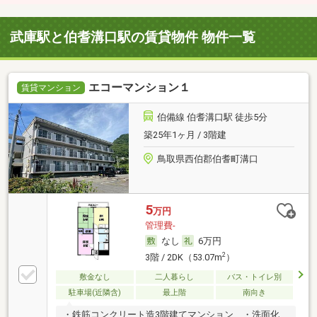
武庫駅と伯耆溝口駅の賃貸物件 物件一覧
エコーマンション１
賃貸マンション
伯備線 伯耆溝口駅 徒歩5分
築25年1ヶ月 / 3階建
鳥取県西伯郡伯耆町溝口
5
万円
管理費-
なし
6万円
2
3階 / 2DK（53.07m
）
敷金なし
二人暮らし
バス・トイレ別
駐車場(近隣含)
最上階
南向き
・鉄筋コンクリート造3階建てマンション ・洗面化