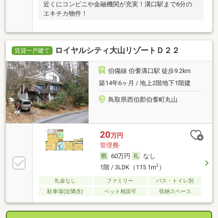
近くにコンビニや金融機関が充実！溝口駅まで6分の
エキチカ物件！
ロイヤルシティ大山リゾートＤ２２
賃貸一戸建て
伯備線 伯耆溝口駅 徒歩9.2km
築14年6ヶ月 / 地上2階地下1階建
鳥取県西伯郡伯耆町丸山
20
万円
管理費-
60万円
なし
2
1階 / 3LDK（115.1m
）
礼金なし
ファミリー
バス・トイレ別
駐車場(近隣含)
ペット相談可
収納スペース