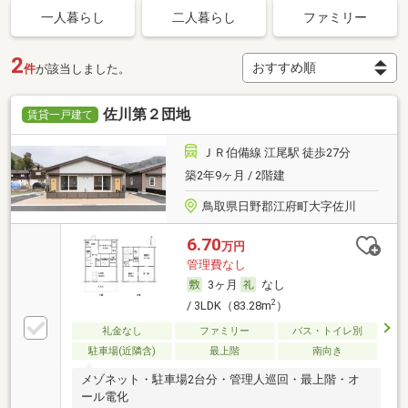
一人暮らし
二人暮らし
ファミリー
2
件
が該当しました。
佐川第２団地
賃貸一戸建て
ＪＲ伯備線 江尾駅 徒歩27分
築2年9ヶ月 / 2階建
鳥取県日野郡江府町大字佐川
6.70
万円
管理費なし
3ヶ月
なし
2
/ 3LDK（83.28m
）
礼金なし
ファミリー
バス・トイレ別
駐車場(近隣含)
最上階
南向き
メゾネット・駐車場2台分・管理人巡回・最上階・オ
ール電化