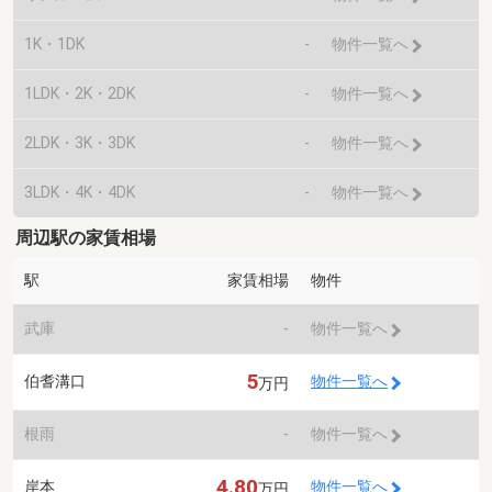
1K・1DK
-
物件一覧へ
1LDK・2K・2DK
-
物件一覧へ
2LDK・3K・3DK
-
物件一覧へ
3LDK・4K・4DK
-
物件一覧へ
周辺駅の家賃相場
駅
家賃相場
物件
武庫
-
物件一覧へ
5
伯耆溝口
物件一覧へ
万円
根雨
-
物件一覧へ
4.80
岸本
物件一覧へ
万円