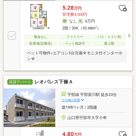
5.28
万円
管理費4,500円
なし
6万円
2
2階 / 3DK（53.68m
）
敷金なし
ファミリー
バス・トイレ別
駐車場(近隣含)
ペット相談可
最上階
ペット可物件♪エアコン3台完備☆モニタ付インターホ
ン☆
レオパレス下條Ａ
賃貸アパート
宇部線 宇部新川駅 徒歩20分
その他の交通
築19年1ヶ月 / 2階建
山口県宇部市大字小串
4.80
万円