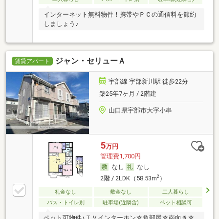
インターネット無料物件！携帯やＰＣの通信料を節約
しましょう♪
ジャン・セリューＡ
賃貸アパート
宇部線 宇部新川駅 徒歩22分
築25年7ヶ月 / 2階建
山口県宇部市大字小串
5
万円
管理費1,700円
なし
なし
2
2階 / 2LDK（58.53m
）
礼金なし
敷金なし
二人暮らし
バス・トイレ別
駐車場(近隣含)
ペット相談可
ペット可物件♪ＴＶインターホン☆角部屋☆南向き☆