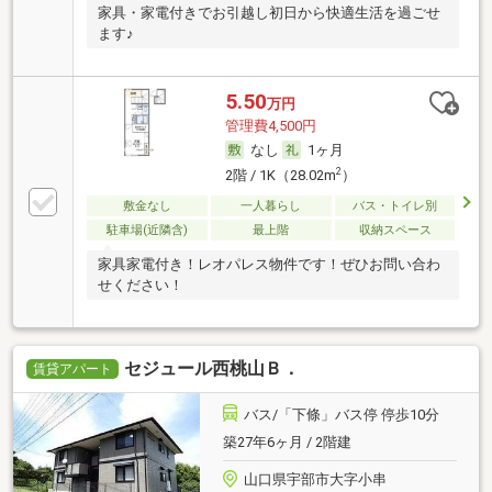
家具・家電付きでお引越し初日から快適生活を過ごせ
ます♪
5.50
万円
管理費4,500円
なし
1ヶ月
2
2階 / 1K（28.02m
）
敷金なし
一人暮らし
バス・トイレ別
駐車場(近隣含)
最上階
収納スペース
家具家電付き！レオパレス物件です！ぜひお問い合わ
せください！
セジュール西桃山Ｂ．
賃貸アパート
バス/「下條」バス停 停歩10分
築27年6ヶ月 / 2階建
山口県宇部市大字小串