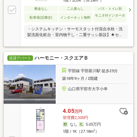
1階 / 2LDK（53.28m
）
敷金なし
二人暮らし
バス・トイレ別
モニタ付インターホ
駐車場(近隣含)
インターネット無料
ン
・システムキッチン・サーモスタット付混合水栓・洗
髪洗面化粧台・室内物干し・二重サッシ新設】★セブ
ンイ
ハーモニー・スクエアＢ
賃貸アパート
宇部線 宇部新川駅 徒歩25分
築18年9ヶ月 / 2階建
山口県宇部市大字小串
4.05
万円
管理費2,300円
なし
5.05万円
2
1階 / 1K（27.18m
）