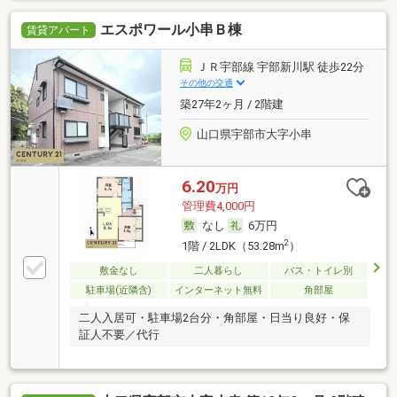
エスポワール小串Ｂ棟
賃貸アパート
ＪＲ宇部線 宇部新川駅 徒歩22分
その他の交通
築27年2ヶ月 / 2階建
山口県宇部市大字小串
6.20
万円
管理費4,000円
なし
6万円
2
1階 / 2LDK（53.28m
）
敷金なし
二人暮らし
バス・トイレ別
駐車場(近隣含)
インターネット無料
角部屋
二人入居可・駐車場2台分・角部屋・日当り良好・保
証人不要／代行