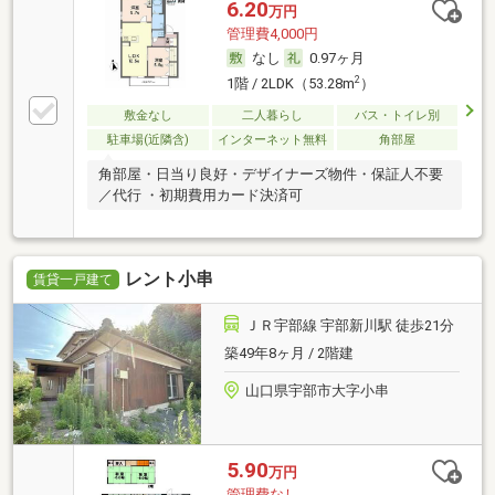
6.20
万円
管理費4,000円
なし
0.97ヶ月
2
1階 / 2LDK（53.28m
）
敷金なし
二人暮らし
バス・トイレ別
駐車場(近隣含)
インターネット無料
角部屋
角部屋・日当り良好・デザイナーズ物件・保証人不要
／代行 ・初期費用カード決済可
レント小串
賃貸一戸建て
ＪＲ宇部線 宇部新川駅 徒歩21分
築49年8ヶ月 / 2階建
山口県宇部市大字小串
5.90
万円
管理費なし