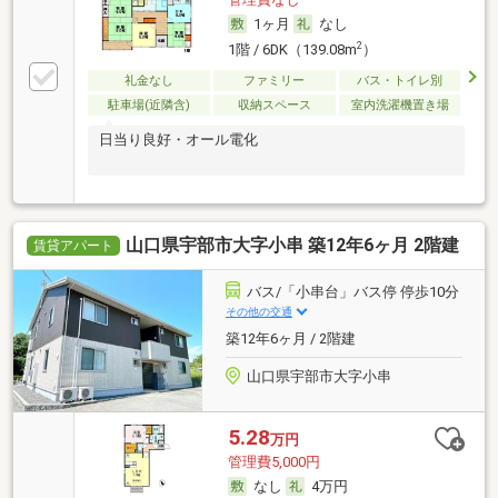
1ヶ月
なし
2
1階 / 6DK（139.08m
）
礼金なし
ファミリー
バス・トイレ別
駐車場(近隣含)
収納スペース
室内洗濯機置き場
日当り良好・オール電化
山口県宇部市大字小串 築12年6ヶ月 2階建
賃貸アパート
バス/「小串台」バス停 停歩10分
その他の交通
築12年6ヶ月 / 2階建
山口県宇部市大字小串
5.28
万円
管理費5,000円
なし
4万円