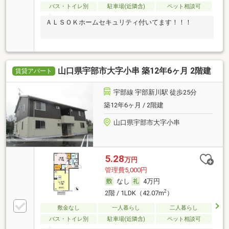
バス・トイレ別
駐車場(近隣含)
ペット相談可
ＡＬＳＯＫホームセキュリティ付いてます！！！
山口県宇部市大字小串 築12年6ヶ月 2階建
賃貸アパート
宇部線 宇部新川駅 徒歩25分
築12年6ヶ月 / 2階建
山口県宇部市大字小串
5.28
万円
管理費5,000円
なし
4万円
2
2階 / 1LDK（42.07m
）
敷金なし
一人暮らし
二人暮らし
バス・トイレ別
駐車場(近隣含)
ペット相談可