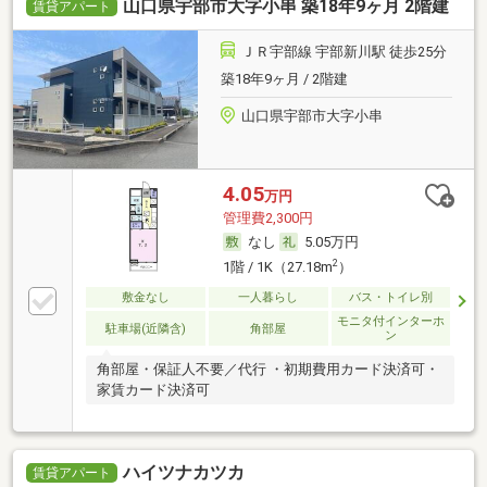
山口県宇部市大字小串 築18年9ヶ月 2階建
賃貸アパート
ＪＲ宇部線 宇部新川駅 徒歩25分
築18年9ヶ月 / 2階建
山口県宇部市大字小串
4.05
万円
管理費2,300円
なし
5.05万円
2
1階 / 1K（27.18m
）
敷金なし
一人暮らし
バス・トイレ別
モニタ付インターホ
駐車場(近隣含)
角部屋
ン
角部屋・保証人不要／代行 ・初期費用カード決済可・
家賃カード決済可
ハイツナカツカ
賃貸アパート