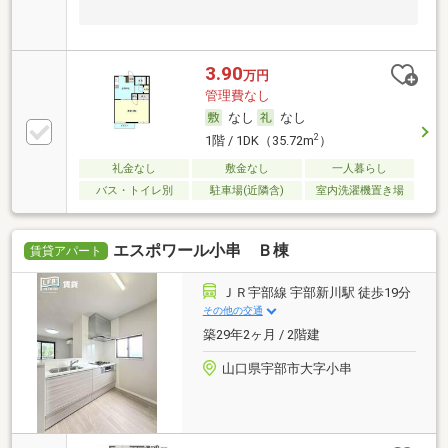
3.90
万円
管理費なし
なし
なし
2
1階 / 1DK（35.72m
）
礼金なし
敷金なし
一人暮らし
バス・トイレ別
駐車場(近隣含)
室内洗濯機置き場
エスポワール小串 Ｂ棟
賃貸アパート
ＪＲ宇部線 宇部新川駅 徒歩19分
その他の交通
築29年2ヶ月 / 2階建
山口県宇部市大字小串