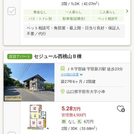
2
2階 / 1LDK（42.07m
）
敷金なし
一人暮らし
二人暮らし
バス・トイレ別
駐車場(近隣含)
ペット相談可
ペット相談可・角部屋・最上階・日当り良好・保証人
不要／代行
セジュール西桃山Ｂ棟
賃貸アパート
ＪＲ宇部線 宇部新川駅 徒歩23分
その他の交通
築27年6ヶ月 / 2階建
山口県宇部市大字小串
5.28
万円
管理費4,500円
なし
6万円
2
2階 / 3DK（53.68m
）