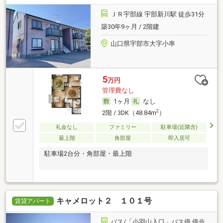
ＪＲ宇部線 宇部新川駅 徒歩31分
築30年9ヶ月 / 2階建
山口県宇部市大字小串
5
万円
管理費なし
1ヶ月
なし
2
2階 / 3DK（48.84m
）
礼金なし
ファミリー
駐車場(近隣含)
最上階
角部屋
即入居可
駐車場2台分・角部屋・最上階
キャメロット２ １０１号
賃貸アパート
バス/「小羽山入口」バス停 停歩