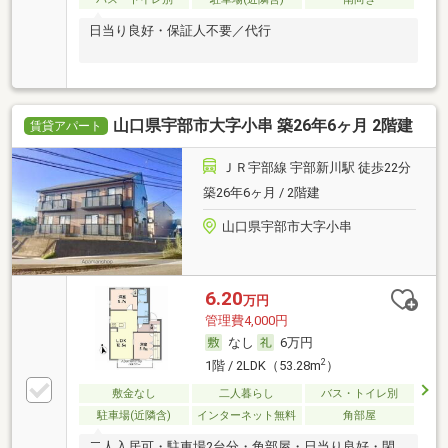
日当り良好・保証人不要／代行
山口県宇部市大字小串 築26年6ヶ月 2階建
賃貸アパート
ＪＲ宇部線 宇部新川駅 徒歩22分
築26年6ヶ月 / 2階建
山口県宇部市大字小串
6.20
万円
管理費4,000円
なし
6万円
2
1階 / 2LDK（53.28m
）
敷金なし
二人暮らし
バス・トイレ別
駐車場(近隣含)
インターネット無料
角部屋
二人入居可・駐車場2台分・角部屋・日当り良好・閑