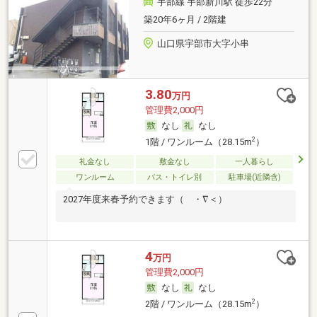
宇部線 宇部新川駅 徒歩22分
築20年6ヶ月 / 2階建
山口県宇部市大字小串
3.80
万円
管理費2,000円
なし
なし
2
1階 / ワンルーム（28.15m
）
礼金なし
敷金なし
一人暮らし
ワンルーム
バス・トイレ別
駐車場(近隣含)
2027年度来春予約できます（ ・∇＜）
4
万円
管理費2,000円
なし
なし
2
2階 / ワンルーム（28.15m
）