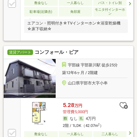
敷金なし
一人暮らし
バス・トイレ別
モニタ付インターホ
駐車場(近隣含)
角部屋
ン
エアコン・照明付き☆TVインターホン☆浴室乾燥機
☆床下収納☆
コンフォール・ピア
賃貸アパート
宇部線 宇部新川駅 徒歩25分
築12年6ヶ月 / 2階建
山口県宇部市大字小串
5.28
万円
管理費5,000円
なし
4万円
2
2階 / 1LDK（42.07m
）
敷金なし
一人暮らし
二人暮らし