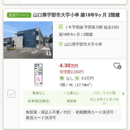
山口県宇部市大字小串 築18年9ヶ月 2階建
賃貸アパート
ＪＲ宇部線 宇部新川駅 徒歩25分
築18年9ヶ月 / 2階建
山口県宇部市大字小串
4.30
万円
管理費2,300円
なし
5.3万円
2
1階 / 1K（27.18m
）
敷金なし
一人暮らし
バス・トイレ別
モニタ付インターホ
駐車場(近隣含)
角部屋
ン
角部屋・保証人不要／代行 ・初期費用カード決済可・
家賃カード決済可