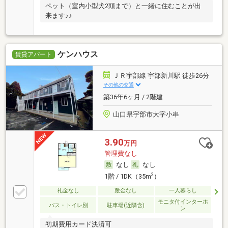
ペット（室内小型犬2頭まで）と一緒に住むことが出
来ます♪♪
ケンハウス
賃貸アパート
ＪＲ宇部線 宇部新川駅 徒歩26分
その他の交通
築36年6ヶ月 / 2階建
山口県宇部市大字小串
3.90
万円
管理費なし
なし
なし
2
1階 / 1DK（35m
）
礼金なし
敷金なし
一人暮らし
モニタ付インターホ
バス・トイレ別
駐車場(近隣含)
ン
初期費用カード決済可