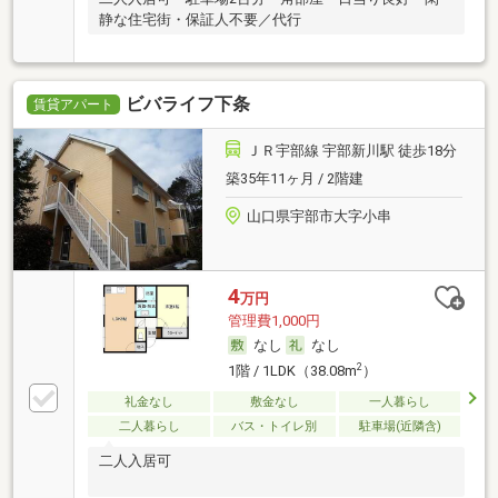
静な住宅街・保証人不要／代行
ビバライフ下条
賃貸アパート
ＪＲ宇部線 宇部新川駅 徒歩18分
築35年11ヶ月 / 2階建
山口県宇部市大字小串
4
万円
管理費1,000円
なし
なし
2
1階 / 1LDK（38.08m
）
礼金なし
敷金なし
一人暮らし
二人暮らし
バス・トイレ別
駐車場(近隣含)
二人入居可