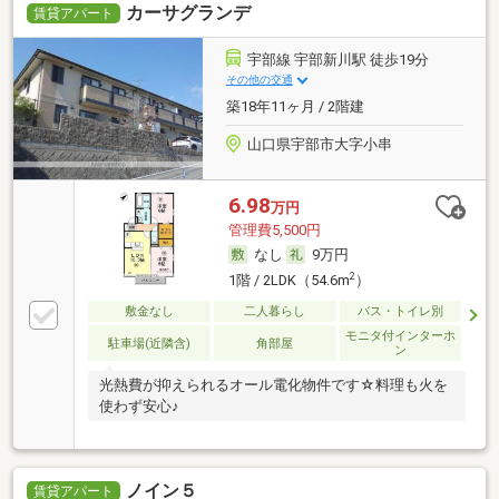
カーサグランデ
賃貸アパート
宇部線 宇部新川駅 徒歩19分
その他の交通
築18年11ヶ月 / 2階建
山口県宇部市大字小串
6.98
万円
管理費5,500円
なし
9万円
2
1階 / 2LDK（54.6m
）
敷金なし
二人暮らし
バス・トイレ別
モニタ付インターホ
駐車場(近隣含)
角部屋
ン
光熱費が抑えられるオール電化物件です☆料理も火を
使わず安心♪
ノイン５
賃貸アパート