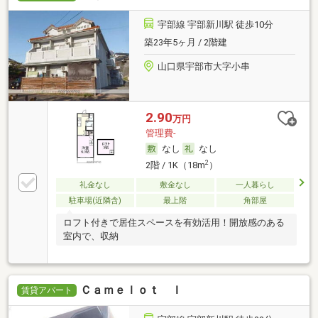
宇部線 宇部新川駅 徒歩10分
築23年5ヶ月 / 2階建
山口県宇部市大字小串
2.90
万円
管理費-
なし
なし
2
2階 / 1K（18m
）
礼金なし
敷金なし
一人暮らし
駐車場(近隣含)
最上階
角部屋
ロフト付きで居住スペースを有効活用！開放感のある
室内で、収納
Ｃａｍｅｌｏｔ Ｉ
賃貸アパート