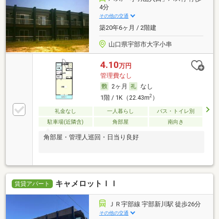
4分
その他の交通
築20年6ヶ月 / 2階建
山口県宇部市大字小串
4.10
万円
管理費なし
2ヶ月
なし
2
1階 / 1K（22.43m
）
礼金なし
一人暮らし
バス・トイレ別
駐車場(近隣含)
角部屋
南向き
角部屋・管理人巡回・日当り良好
キャメロットＩＩ
賃貸アパート
ＪＲ宇部線 宇部新川駅 徒歩26分
その他の交通