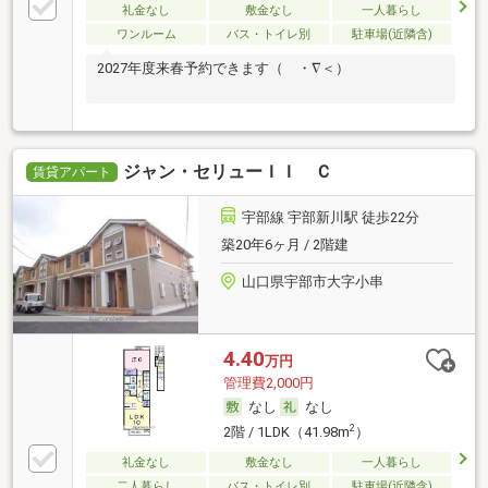
礼金なし
敷金なし
一人暮らし
ワンルーム
バス・トイレ別
駐車場(近隣含)
2027年度来春予約できます（ ・∇＜）
ジャン・セリューＩＩ Ｃ
賃貸アパート
宇部線 宇部新川駅 徒歩22分
築20年6ヶ月 / 2階建
山口県宇部市大字小串
4.40
万円
管理費2,000円
なし
なし
2
2階 / 1LDK（41.98m
）
礼金なし
敷金なし
一人暮らし
二人暮らし
バス・トイレ別
駐車場(近隣含)