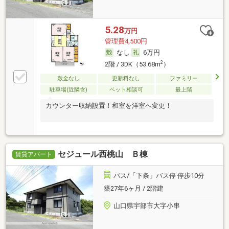
5.28
万円
管理費4,500円
なし
6万円
2
2階 / 3DK（53.68m
）
敷金なし
更新料なし
ファミリー
駐車場(近隣含)
ペット相談可
最上階
カウンター収納設置！和室を洋室へ変更！
セジュール西桃山 Ｂ棟
賃貸アパート
バス/「下条」バス停 停歩10分
築27年6ヶ月 / 2階建
山口県宇部市大字小串