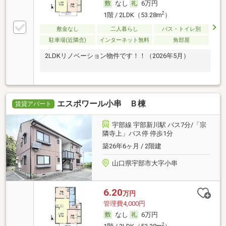
なし
6万円
2
1階 / 2LDK（53.28m
）
敷金なし
二人暮らし
バス・トイレ別
駐車場(近隣含)
インターネット無料
角部屋
2LDKリノベーション物件です！！（2026年5月）
エスポワール小串 Ｂ棟
賃貸アパート
宇部線 宇部新川駅 バス7分/「宗
隣寺上」バス停 停歩1分
築26年6ヶ月 / 2階建
山口県宇部市大字小串
6.20
万円
管理費4,000円
なし
6万円
2