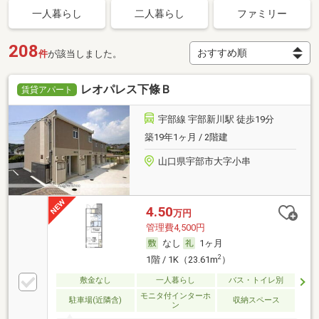
一人暮らし
二人暮らし
ファミリー
208
件
が該当しました。
レオパレス下條Ｂ
賃貸アパート
宇部線 宇部新川駅 徒歩19分
築19年1ヶ月 / 2階建
山口県宇部市大字小串
4.50
万円
管理費4,500円
なし
1ヶ月
2
1階 / 1K（23.61m
）
敷金なし
一人暮らし
バス・トイレ別
モニタ付インターホ
駐車場(近隣含)
収納スペース
ン