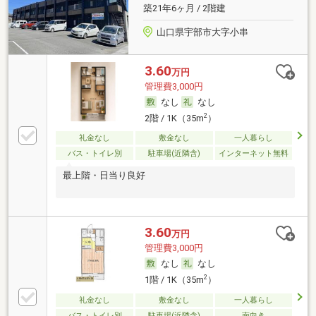
築21年6ヶ月 / 2階建
山口県宇部市大字小串
3.60
万円
管理費3,000円
なし
なし
2
2階 / 1K（35m
）
礼金なし
敷金なし
一人暮らし
バス・トイレ別
駐車場(近隣含)
インターネット無料
最上階・日当り良好
3.60
万円
管理費3,000円
なし
なし
2
1階 / 1K（35m
）
礼金なし
敷金なし
一人暮らし
バス・トイレ別
駐車場(近隣含)
南向き