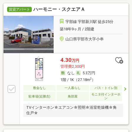
ハーモニー・スクエアＡ
賃貸アパート
宇部線 宇部新川駅 徒歩25分
築18年9ヶ月 / 2階建
山口県宇部市大字小串
4.30
万円
管理費2,300円
なし
5.3万円
2
1階 / 1K（27.18m
）
敷金なし
一人暮らし
バス・トイレ別
モニタ付インターホ
駐車場(近隣含)
角部屋
ン
TVインターホン☆エアコン☆照明☆浴室乾燥機☆角
住戸☆