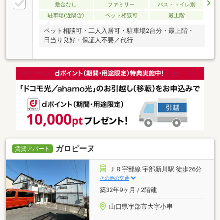
敷金なし
ファミリー
バス・トイレ別
駐車場(近隣含)
ペット相談可
最上階
ペット相談可・二人入居可・駐車場2台分・最上階・
日当り良好・保証人不要／代行
ガロピーヌ
賃貸アパート
ＪＲ宇部線 宇部新川駅 徒歩26分
その他の交通
築32年9ヶ月 / 2階建
山口県宇部市大字小串