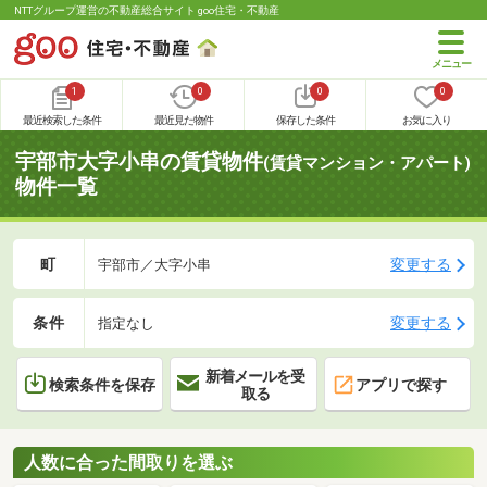
NTTグループ運営の不動産総合サイト goo住宅・不動産
1
0
0
0
最近検索した条件
最近見た物件
保存した条件
お気に入り
宇部市大字小串の賃貸物件
(賃貸マンション・アパート)
物件一覧
町
変更する
宇部市／大字小串
条件
変更する
指定なし
新着メールを受
検索条件を保存
アプリで探す
取る
人数に合った間取りを選ぶ