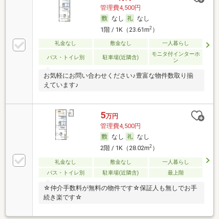
管理費4,500円
なし
なし
2
1階 / 1K（23.61m
）
礼金なし
敷金なし
一人暮らし
モニタ付インターホ
バス・トイレ別
駐車場(近隣含)
ン
お気軽にお問い合わせください♪豊富な物件数取り揃
えています♪
5
万円
管理費4,500円
なし
なし
2
2階 / 1K（28.02m
）
礼金なし
敷金なし
一人暮らし
バス・トイレ別
駐車場(近隣含)
最上階
☆仲介手数料が無料の物件です☆保証人も無しでお手
続き楽です☆