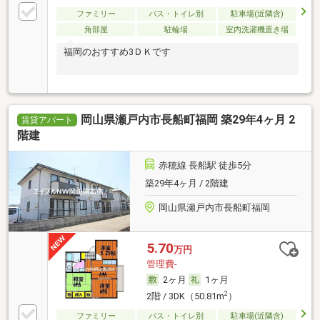
ファミリー
バス・トイレ別
駐車場(近隣含)
角部屋
駐輪場
室内洗濯機置き場
福岡のおすすめ3ＤＫです
岡山県瀬戸内市長船町福岡 築29年4ヶ月 2
賃貸アパート
階建
赤穂線 長船駅 徒歩5分
築29年4ヶ月 / 2階建
岡山県瀬戸内市長船町福岡
5.70
万円
管理費-
2ヶ月
1ヶ月
2
2階 / 3DK（50.81m
）
ファミリー
バス・トイレ別
駐車場(近隣含)