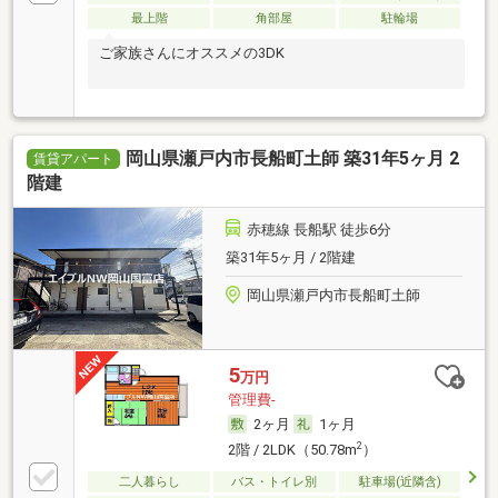
最上階
角部屋
駐輪場
ご家族さんにオススメの3DK
岡山県瀬戸内市長船町土師 築31年5ヶ月 2
賃貸アパート
階建
赤穂線 長船駅 徒歩6分
築31年5ヶ月 / 2階建
岡山県瀬戸内市長船町土師
5
万円
管理費-
2ヶ月
1ヶ月
2
2階 / 2LDK（50.78m
）
二人暮らし
バス・トイレ別
駐車場(近隣含)