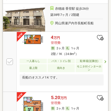
赤穂線 香登駅 徒歩26分
築38年7ヶ月 / 2階建
岡山県瀬戸内市長船町長船
4
万円
管理費-
2ヶ月
1ヶ月
2
2階 / 1K（24.8m
）
一人暮らし
バス・トイレ別
駐車場(近隣含)
モニタ付インターホ
最上階
南向き
ン
長船のオススメ1Ｋです。
5.20
万円
管理費-
2ヶ月
1ヶ月