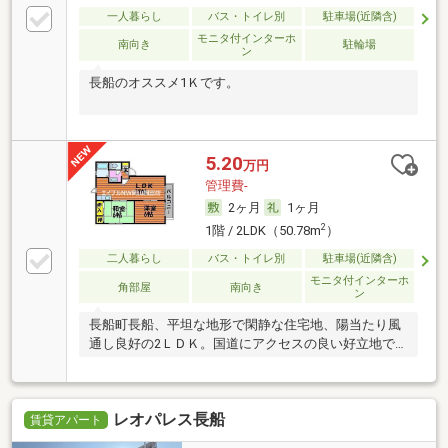
一人暮らし
バス・トイレ別
駐車場(近隣含)
モニタ付インターホ
南向き
駐輪場
ン
長船のオススメ1Ｋです。
5.20
万円
管理費-
2ヶ月
1ヶ月
2
1階 / 2LDK（50.78m
）
二人暮らし
バス・トイレ別
駐車場(近隣含)
モニタ付インターホ
角部屋
南向き
ン
長船町長船、平坦な地形で閑静な住宅地、陽当たり風
通し良好の2ＬＤＫ。国道にアクセスの良い好立地で
す。
レオパレス長船
賃貸アパート