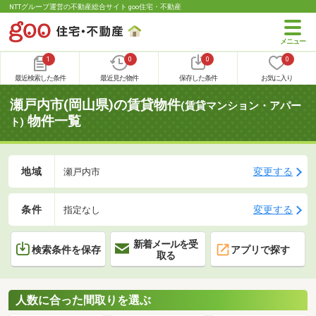
NTTグループ運営の不動産総合サイト goo住宅・不動産
1
0
0
0
最近検索した条件
最近見た物件
保存した条件
お気に入り
瀬戸内市(岡山県)の賃貸物件
(賃貸マンション・アパー
物件一覧
ト)
地域
変更する
瀬戸内市
条件
変更する
指定なし
新着メールを受
検索条件を保存
アプリで探す
取る
人数に合った間取りを選ぶ