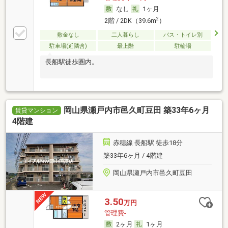
なし
1ヶ月
2
2階 / 2DK（39.6m
）
敷金なし
二人暮らし
バス・トイレ別
駐車場(近隣含)
最上階
駐輪場
長船駅徒歩圏内。
岡山県瀬戸内市邑久町豆田 築33年6ヶ月
賃貸マンション
4階建
赤穂線 長船駅 徒歩18分
築33年6ヶ月 / 4階建
岡山県瀬戸内市邑久町豆田
3.50
万円
管理費-
2ヶ月
1ヶ月