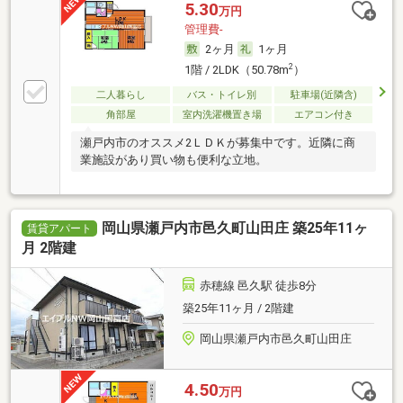
5.30
万円
管理費-
2ヶ月
1ヶ月
2
1階 / 2LDK（50.78m
）
二人暮らし
バス・トイレ別
駐車場(近隣含)
角部屋
室内洗濯機置き場
エアコン付き
瀬戸内市のオススメ2ＬＤＫが募集中です。近隣に商
業施設があり買い物も便利な立地。
岡山県瀬戸内市邑久町山田庄 築25年11ヶ
賃貸アパート
月 2階建
赤穂線 邑久駅 徒歩8分
築25年11ヶ月 / 2階建
岡山県瀬戸内市邑久町山田庄
4.50
万円