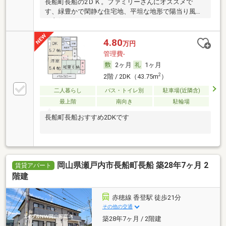
長船町長船の2ＤＫ。ファミリーさんにオススメで
す、緑豊かで閑静な住宅地、平坦な地形で陽当り風通
し良好
4.80
万円
管理費-
2ヶ月
1ヶ月
2
2階 / 2DK（43.75m
）
二人暮らし
バス・トイレ別
駐車場(近隣含)
最上階
南向き
駐輪場
長船町長船おすすめ2DKです
岡山県瀬戸内市長船町長船 築28年7ヶ月 2
賃貸アパート
階建
赤穂線 香登駅 徒歩21分
その他の交通
築28年7ヶ月 / 2階建