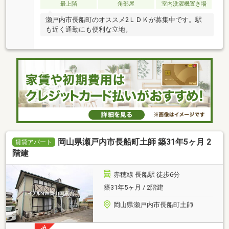
最上階
角部屋
室内洗濯機置き場
瀬戸内市長船町のオススメ2ＬＤＫが募集中です。駅
も近く通勤にも便利な立地。
岡山県瀬戸内市長船町土師 築31年5ヶ月 2
賃貸アパート
階建
赤穂線 長船駅 徒歩6分
築31年5ヶ月 / 2階建
岡山県瀬戸内市長船町土師