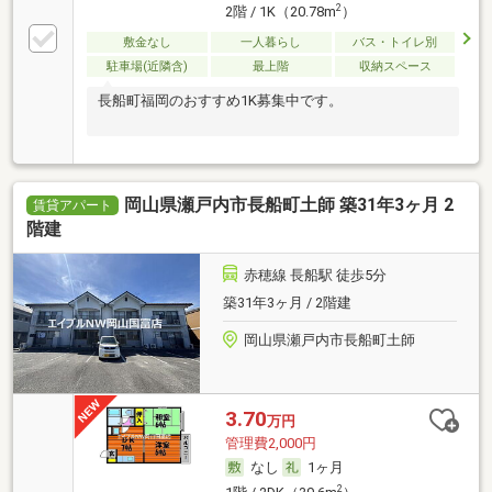
2
2階 / 1K（20.78m
）
敷金なし
一人暮らし
バス・トイレ別
駐車場(近隣含)
最上階
収納スペース
長船町福岡のおすすめ1K募集中です。
岡山県瀬戸内市長船町土師 築31年3ヶ月 2
賃貸アパート
階建
赤穂線 長船駅 徒歩5分
築31年3ヶ月 / 2階建
岡山県瀬戸内市長船町土師
3.70
万円
管理費2,000円
なし
1ヶ月
2