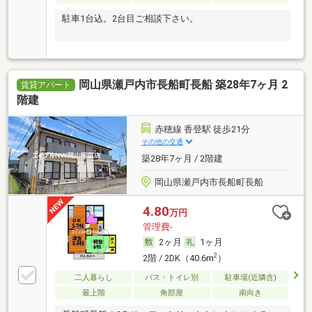
駐車1台込。2台目ご相談下さい。
岡山県瀬戸内市長船町長船 築28年7ヶ月 2
賃貸アパート
階建
赤穂線 香登駅 徒歩21分
その他の交通
築28年7ヶ月 / 2階建
岡山県瀬戸内市長船町長船
4.80
万円
管理費-
2ヶ月
1ヶ月
2
2階 / 2DK（40.6m
）
二人暮らし
バス・トイレ別
駐車場(近隣含)
最上階
角部屋
南向き