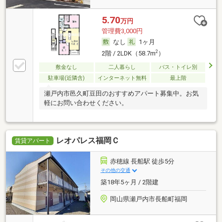
5.70
万円
管理費3,000円
なし
1ヶ月
2
2階 / 2LDK（58.7m
）
敷金なし
二人暮らし
バス・トイレ別
駐車場(近隣含)
インターネット無料
最上階
瀬戸内市邑久町豆田のおすすめアパート募集中。お気
軽にお問い合わせください。
レオパレス福岡Ｃ
賃貸アパート
赤穂線 長船駅 徒歩5分
その他の交通
築18年5ヶ月 / 2階建
岡山県瀬戸内市長船町福岡