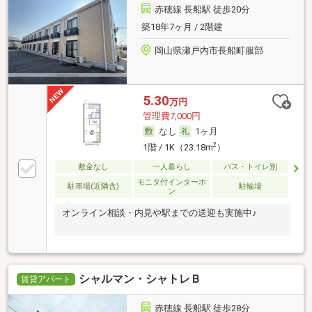
赤穂線 長船駅 徒歩20分
築18年7ヶ月 / 2階建
岡山県瀬戸内市長船町服部
5.30
万円
管理費7,000円
なし
1ヶ月
2
1階 / 1K（23.18m
）
敷金なし
一人暮らし
バス・トイレ別
モニタ付インターホ
駐車場(近隣含)
駐輪場
ン
オンライン相談・内見や駅までの送迎も実施中♪
シャルマン・シャトレＢ
賃貸アパート
赤穂線 長船駅 徒歩28分