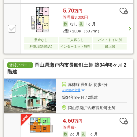
5.70
万円
管理費3,000円
なし
1ヶ月
2
2階 / 2LDK（58.7m
）
敷金なし
二人暮らし
バス・トイレ別
駐車場(近隣含)
インターネット無料
最上階
岡山県瀬戸内市長船町土師 築34年8ヶ月 2
賃貸アパート
階建
赤穂線 長船駅 徒歩4分
その他の交通
築34年8ヶ月 / 2階建
岡山県瀬戸内市長船町土師
4.60
万円
管理費-
2ヶ月
1ヶ月