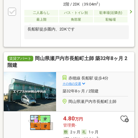
2
2階 / 2DK（39.04m
）
二人暮らし
バス・トイレ別
駐車場(近隣含)
最上階
角部屋
駐輪場
長船駅徒歩圏内、2DKです
岡山県瀬戸内市長船町土師 築32年8ヶ月 2
賃貸アパート
階建
赤穂線 長船駅 徒歩4分
その他の交通
築32年8ヶ月 / 2階建
岡山県瀬戸内市長船町土師
4.80
万円
管理費-
2ヶ月
1ヶ月