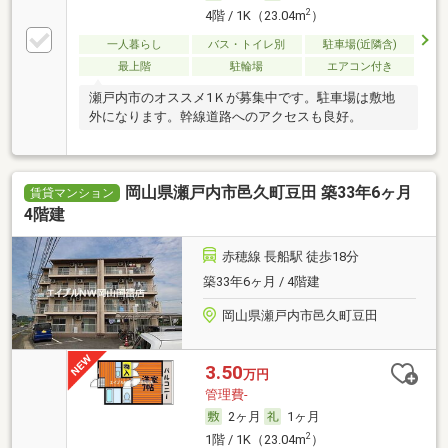
2
4階 / 1K（23.04m
）
一人暮らし
バス・トイレ別
駐車場(近隣含)
最上階
駐輪場
エアコン付き
瀬戸内市のオススメ1Ｋが募集中です。駐車場は敷地
外になります。幹線道路へのアクセスも良好。
岡山県瀬戸内市邑久町豆田 築33年6ヶ月
賃貸マンション
4階建
赤穂線 長船駅 徒歩18分
築33年6ヶ月 / 4階建
岡山県瀬戸内市邑久町豆田
3.50
万円
管理費-
2ヶ月
1ヶ月
2
1階 / 1K（23.04m
）