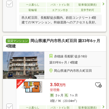
一人暮らし
バス・トイレ別
駐車場(近隣含)
駐輪場
エアコン付き
見学予約可
邑久町豆田、長船駅徒歩圏内。鉄筋コンクリート4階
建ての1Kマンション。幹線道路へのアクセスも良好。
岡山県瀬戸内市邑久町豆田 築33年6ヶ月
賃貸マンション
4階建
赤穂線 長船駅 徒歩18分
築33年6ヶ月 / 4階建
岡山県瀬戸内市邑久町豆田
3.50
万円
管理費-
2ヶ月
1ヶ月
2
3階 / 1K（23.04m
）
一人暮らし
バス・トイレ別
駐車場(近隣含)