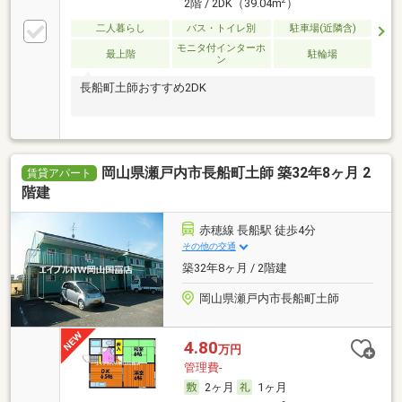
2
2階 / 2DK（39.04m
）
二人暮らし
バス・トイレ別
駐車場(近隣含)
モニタ付インターホ
最上階
駐輪場
ン
長船町土師おすすめ2DK
岡山県瀬戸内市長船町土師 築32年8ヶ月 2
賃貸アパート
階建
赤穂線 長船駅 徒歩4分
その他の交通
築32年8ヶ月 / 2階建
岡山県瀬戸内市長船町土師
4.80
万円
管理費-
2ヶ月
1ヶ月