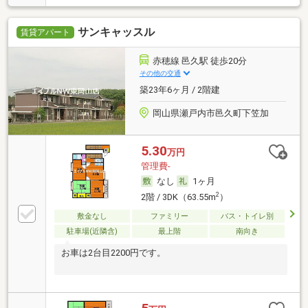
サンキャッスル
賃貸アパート
赤穂線 邑久駅 徒歩20分
その他の交通
築23年6ヶ月 / 2階建
岡山県瀬戸内市邑久町下笠加
5.30
万円
管理費-
なし
1ヶ月
2
2階 / 3DK（63.55m
）
敷金なし
ファミリー
バス・トイレ別
駐車場(近隣含)
最上階
南向き
お車は2台目2200円です。