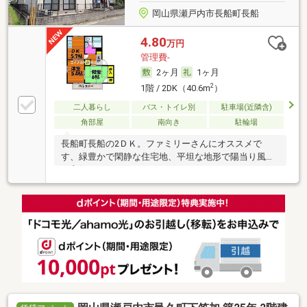
岡山県瀬戸内市長船町長船
4.80
万円
管理費-
2ヶ月
1ヶ月
2
1階 / 2DK（40.6m
）
二人暮らし
バス・トイレ別
駐車場(近隣含)
角部屋
南向き
駐輪場
長船町長船の2ＤＫ。ファミリーさんにオススメで
す、緑豊かで閑静な住宅地、平坦な地形で陽当り風通
し良好