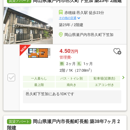
岡山県瀬戸内市邑久町下笠加 築25年 2階建
賃貸アパート
赤穂線 邑久駅 徒歩23分
その他の交通
築25年 / 2階建
岡山県瀬戸内市邑久町下笠加
4.50
万円
管理費-
2ヶ月
1ヶ月
2
2階 / 1K（27.08m
）
一人暮らし
バス・トイレ別
駐車場(近隣含)
最上階
南向き
エアコン付き
邑久町下笠加にある1DKです
岡山県瀬戸内市長船町長船 築38年7ヶ月 2
賃貸アパート
階建