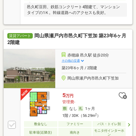
邑久町豆田、鉄筋コンクリート4階建て、マンション
タイプの1Ｋ。幹線道路へのアクセスも良好。
岡山県瀬戸内市邑久町下笠加 築23年6ヶ月
賃貸アパート
2階建
赤穂線 邑久駅 徒歩20分
その他の交通
築23年6ヶ月 / 2階建
岡山県瀬戸内市邑久町下笠加
5
万円
管理費-
なし
1ヶ月
2
1階 / 3DK（56.29m
）
敷金なし
ファミリー
バス・トイレ別
モニタ付インターホ
駐車場(近隣含)
南向き
ン