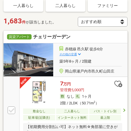
一人暮らし
二人暮らし
ファミリー
1,683
件
が該当しました。
チェリーガーデン
賃貸アパート
赤穂線 邑久駅 徒歩6分
その他の交通
築5年8ヶ月 / 2階建
岡山県瀬戸内市邑久町山田庄
7
万円
管理費5,000円
なし
1ヶ月
2
2階 / 2LDK（50.71m
）
敷金なし
二人暮らし
バス・トイレ別
駐車場(近隣含)
インターネット無料
最上階
【初期費用分割払い可】ネット無料☆角部屋に空きが