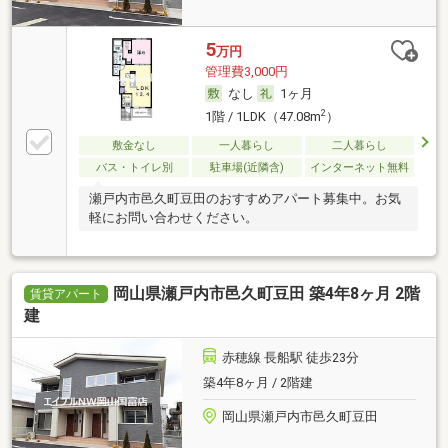
5
万円
管理費3,000円
なし
1ヶ月
2
1階 / 1LDK（47.08m
）
敷金なし
一人暮らし
二人暮らし
バス・トイレ別
駐車場(近隣含)
インターネット無料
瀬戸内市邑久町豆田のおすすめアパート募集中。お気
軽にお問い合わせください。
岡山県瀬戸内市邑久町豆田 築4年8ヶ月 2階
賃貸アパート
建
赤穂線 長船駅 徒歩23分
築4年8ヶ月 / 2階建
岡山県瀬戸内市邑久町豆田