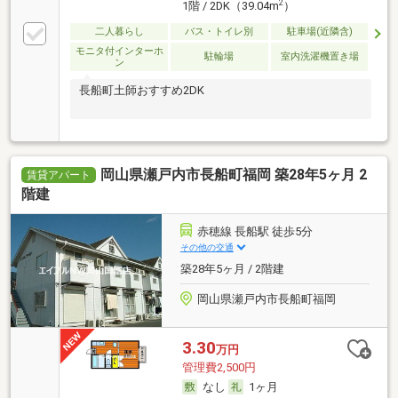
2
1階 / 2DK（39.04m
）
二人暮らし
バス・トイレ別
駐車場(近隣含)
モニタ付インターホ
駐輪場
室内洗濯機置き場
ン
長船町土師おすすめ2DK
岡山県瀬戸内市長船町福岡 築28年5ヶ月 2
賃貸アパート
階建
赤穂線 長船駅 徒歩5分
その他の交通
築28年5ヶ月 / 2階建
岡山県瀬戸内市長船町福岡
3.30
万円
管理費2,500円
なし
1ヶ月