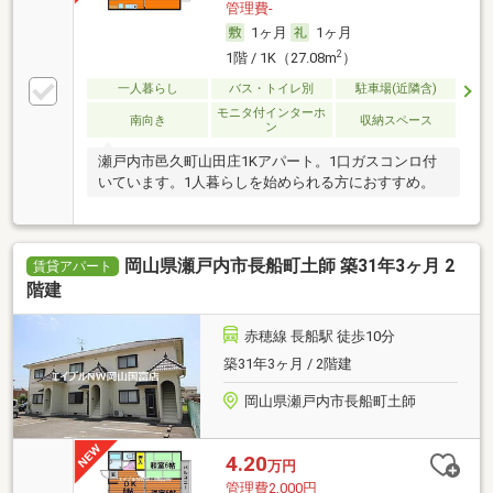
管理費-
1ヶ月
1ヶ月
2
1階 / 1K（27.08m
）
一人暮らし
バス・トイレ別
駐車場(近隣含)
モニタ付インターホ
南向き
収納スペース
ン
瀬戸内市邑久町山田庄1Kアパート。1口ガスコンロ付
いています。1人暮らしを始められる方におすすめ。
岡山県瀬戸内市長船町土師 築31年3ヶ月 2
賃貸アパート
階建
赤穂線 長船駅 徒歩10分
築31年3ヶ月 / 2階建
岡山県瀬戸内市長船町土師
4.20
万円
管理費2,000円