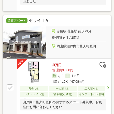
出ました
セライＩＶ
賃貸アパート
赤穂線 長船駅 徒歩23分
築4年8ヶ月 / 2階建
岡山県瀬戸内市邑久町豆田
5
万円
管理費3,000円
なし
1ヶ月
2
1階 / 1LDK（47.08m
）
敷金なし
一人暮らし
二人暮らし
バス・トイレ別
駐車場(近隣含)
インターネット無料
瀬戸内市邑久町豆田のおすすめアパート募集中。お気
軽にお問い合わせください。