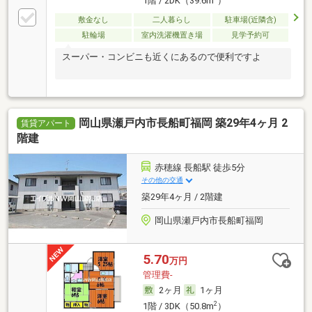
1階 / 2DK（39.6m
）
敷金なし
二人暮らし
駐車場(近隣含)
駐輪場
室内洗濯機置き場
見学予約可
スーパー・コンビニも近くにあるので便利ですよ
岡山県瀬戸内市長船町福岡 築29年4ヶ月 2
賃貸アパート
階建
赤穂線 長船駅 徒歩5分
その他の交通
築29年4ヶ月 / 2階建
岡山県瀬戸内市長船町福岡
5.70
万円
管理費-
2ヶ月
1ヶ月
2
1階 / 3DK（50.8m
）