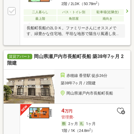
2
2階 / 2LDK（50.78m
）
二人暮らし
バス・トイレ別
駐車場(近隣含)
最上階
角部屋
南向き
長船町長船の2LＤＫ。ファミリーさんにオススメで
す、緑豊かな住宅地、平坦な地形で陽当り風通し良
好。
岡山県瀬戸内市長船町長船 築38年7ヶ月 2
賃貸アパート
階建
赤穂線 香登駅 徒歩26分
築38年7ヶ月 / 2階建
岡山県瀬戸内市長船町長船
4
万円
管理費-
2ヶ月
1ヶ月
2
1階 / 1K（24.8m
）