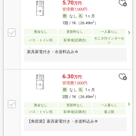
5.70
万円
管理費7,000円
なし
1ヶ月
2
1階 / 1K（26.49m
）
敷金なし
更新料なし
一人暮らし
モニタ付インターホ
バス・トイレ別
駐車場(近隣含)
ン
家具家電付き・水道料込み☆
6.30
万円
管理費7,000円
なし
1ヶ月
2
2階 / 1K（26.49m
）
敷金なし
更新料なし
一人暮らし
バス・トイレ別
駐車場(近隣含)
最上階
【角部屋】家具家電付き・水道料込み☆