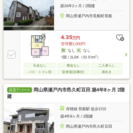
築26年2ヶ月 / 2階建
岡山県瀬戸内市長船町長船
4.35
万円
管理費2,000円
なし
なし
2
1階 / 2LDK（53.51m
）
礼金なし
敷金なし
二人暮らし
バス・トイレ別
駐車場(近隣含)
南向き
岡山県瀬戸内市邑久町豆田 築4年8ヶ月 2階
賃貸アパート
建
赤穂線 長船駅 徒歩23分
築4年8ヶ月 / 2階建
岡山県瀬戸内市邑久町豆田