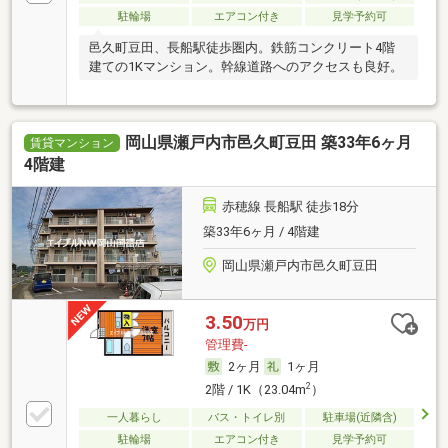
駐輪場
エアコン付き
見学予約可
邑久町豆田、長船駅徒歩圏内。鉄筋コンクリート4階
建ての1Kマンション。幹線道路へのアクセスも良好。
岡山県瀬戸内市邑久町豆田 築33年6ヶ月
賃貸マンション
4階建
赤穂線 長船駅 徒歩18分
築33年6ヶ月 / 4階建
岡山県瀬戸内市邑久町豆田
3.50
万円
管理費-
2ヶ月
1ヶ月
2
2階 / 1K（23.04m
）
一人暮らし
バス・トイレ別
駐車場(近隣含)
駐輪場
エアコン付き
見学予約可