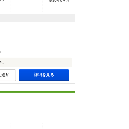
ート
築20年8ヶ月
き。
詳細を見る
に追加