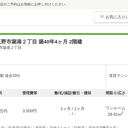
店のご予約はお気軽にお申し付けください。
お気に入り
野市築港２丁目 築40年4ヶ月 2階建
市築港２丁目
駅 徒歩10分
賃貸マンシ
料
管理費等
敷/礼/保証/敷引・償却
間取り/広さ
ワンルーム
1ヶ月 / 1ヶ月
3,500円
万円
2
- / -
28.81m
レ別
駐車場(近隣含)
角部屋
収納スペース
駐輪場
室内洗濯機置き場