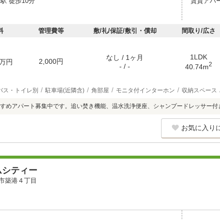
駅 徒歩10分
賃貸アパ
料
管理費等
敷/礼/保証/敷引・償却
間取り/広さ
1LDK
なし / 1ヶ月
2,000円
万円
2
- / -
40.74m
バス・トイレ別
駐車場(近隣含)
角部屋
モニタ付インターホン
収納スペース
すめアパート募集中です。追い焚き機能、温水洗浄便座、シャンプードレッサー付
お気に入り
ムシティー
市築港４丁目