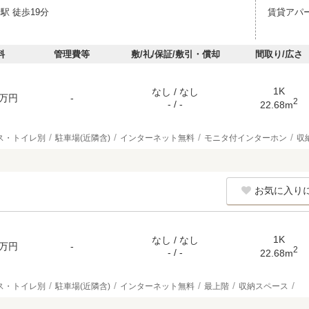
駅 徒歩19分
賃貸アパ
料
管理費等
敷/礼/保証/敷引・償却
間取り/広さ
1K
なし / なし
万円
-
2
- / -
22.68m
ス・トイレ別
駐車場(近隣含)
インターネット無料
モニタ付インターホン
収
お気に入り
1K
なし / なし
万円
-
2
- / -
22.68m
ス・トイレ別
駐車場(近隣含)
インターネット無料
最上階
収納スペース