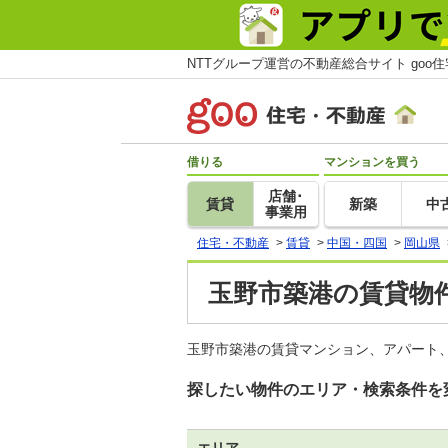
NTTグループ運営の不動産総合サイト goo
借りる
マンションを買う
店舗･
賃貸
新築
中
事業用
住宅・不動産
>
賃貸
>
中国・四国
>
岡山県
玉野市築港の賃貸物件
玉野市築港の賃貸マンション、アパート、
探したい物件のエリア・検索条件を