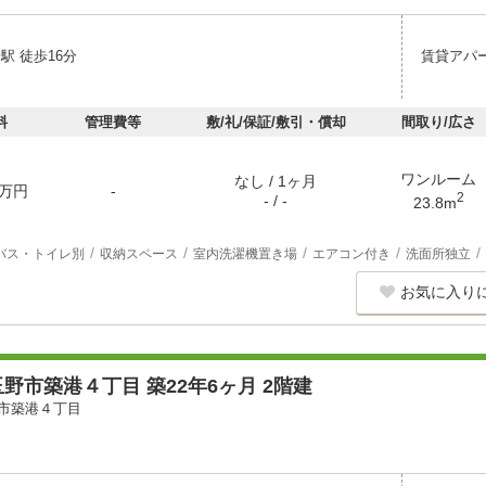
駅 徒歩16分
賃貸アパ
料
管理費等
敷/礼/保証/敷引・償却
間取り/広さ
ワンルーム
なし / 1ヶ月
万円
-
2
- / -
23.8m
バス・トイレ別
収納スペース
室内洗濯機置き場
エアコン付き
洗面所独立
お気に入り
野市築港４丁目 築22年6ヶ月 2階建
市築港４丁目