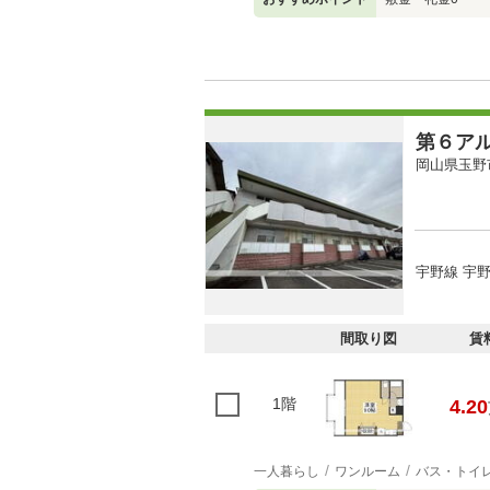
第６ア
岡山県玉野
宇野線 宇野
間取り図
賃
1階
4.20
一人暮らし
ワンルーム
バス・トイ