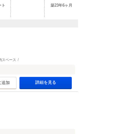
ート
築23年6ヶ月
納スペース
詳細を見る
に追加