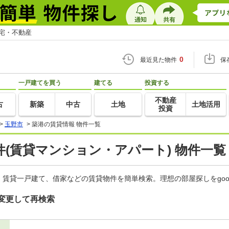
住宅・不動産
0
最近見た物件
保
一戸建てを買う
建てる
投資する
不動産
古
新築
中古
土地
土地活用
投資
>
玉野市
>
築港の賃貸情報 物件一覧
(賃貸マンション・アパート) 物件一覧
賃貸一戸建て、借家などの賃貸物件を簡単検索。理想の部屋探しをgo
変更して再検索