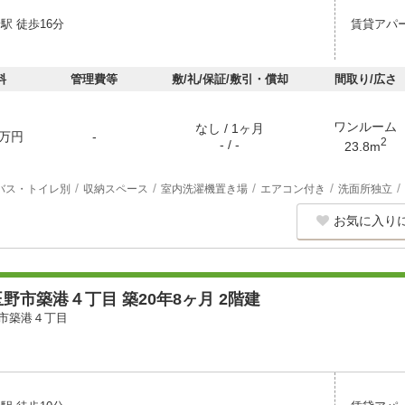
駅 徒歩16分
賃貸アパ
料
管理費等
敷/礼/保証/敷引・償却
間取り/広さ
ワンルーム
なし / 1ヶ月
万円
-
2
- / -
23.8m
バス・トイレ別
収納スペース
室内洗濯機置き場
エアコン付き
洗面所独立
お気に入り
野市築港４丁目 築20年8ヶ月 2階建
市築港４丁目