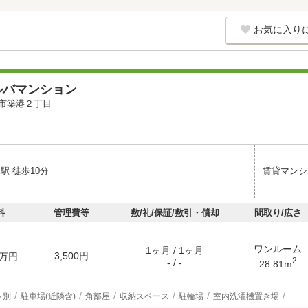
お気に入り
ルバマンション
市築港２丁目
駅 徒歩10分
賃貸マンシ
料
管理費等
敷/礼/保証/敷引・償却
間取り/広さ
ワンルーム
1ヶ月 / 1ヶ月
3,500円
万円
2
- / -
28.81m
レ別
駐車場(近隣含)
角部屋
収納スペース
駐輪場
室内洗濯機置き場