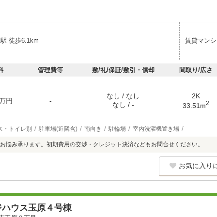
駅 徒歩6.1km
賃貸マンシ
料
管理費等
敷/礼/保証/敷引・償却
間取り/広さ
なし / なし
2K
万円
-
2
なし / -
33.51m
ス・トイレ別
駐車場(近隣含)
南向き
駐輪場
室内洗濯機置き場
お悩み承ります。初期費用の交渉・クレジット決済などもお問合せください。
お気に入り
ジハウス玉原４号棟