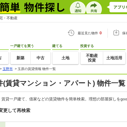
住宅・不動産
0
最近見た物件
保
一戸建てを買う
建てる
投資する
不動産
古
新築
中古
土地
土地活用
投資
>
玉野市
>
玉原の賃貸情報 物件一覧
(賃貸マンション・アパート) 物件一覧
賃貸一戸建て、借家などの賃貸物件を簡単検索。理想の部屋探しをgo
変更して再検索