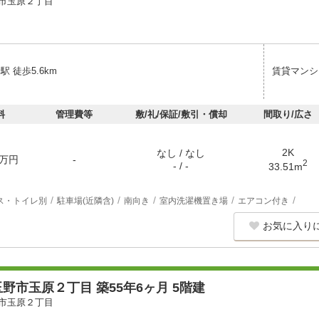
市玉原２丁目
駅 徒歩5.6km
賃貸マンシ
料
管理費等
敷/礼/保証/敷引・償却
間取り/広さ
2K
なし / なし
万円
-
2
- / -
33.51m
ス・トイレ別
駐車場(近隣含)
南向き
室内洗濯機置き場
エアコン付き
お気に入り
野市玉原２丁目 築55年6ヶ月 5階建
市玉原２丁目