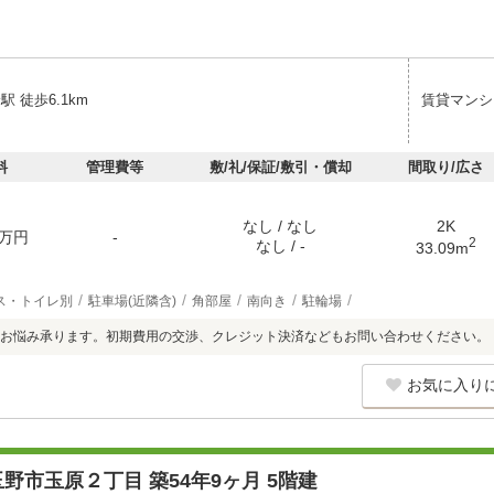
駅 徒歩6.1km
賃貸マンシ
料
管理費等
敷/礼/保証/敷引・償却
間取り/広さ
なし / なし
2K
万円
-
2
なし / -
33.09m
ス・トイレ別
駐車場(近隣含)
角部屋
南向き
駐輪場
お悩み承ります。初期費用の交渉、クレジット決済などもお問い合わせください。
お気に入り
野市玉原２丁目 築54年9ヶ月 5階建