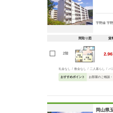
宇野線 宇野
間取り図
賃
2階
2.96
礼金なし
敷金なし
二人暮らし
バ
おすすめポイント
お部屋のご相談・
岡山県玉