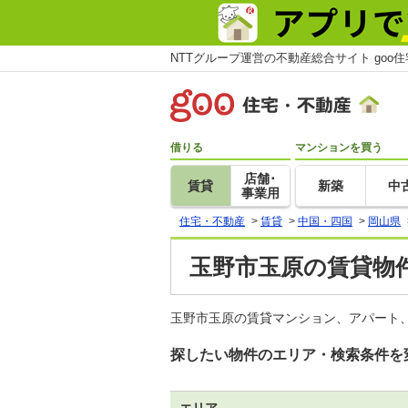
NTTグループ運営の不動産総合サイト goo
借りる
マンションを買う
店舗･
賃貸
新築
中
事業用
住宅・不動産
>
賃貸
>
中国・四国
>
岡山県
玉野市玉原の賃貸物件
玉野市玉原の賃貸マンション、アパート、
探したい物件のエリア・検索条件を