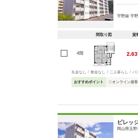
宇野線 宇野
間取り図
賃
4階
2.63
礼金なし
敷金なし
二人暮らし
バ
おすすめポイント
◇オンライン接客
ビレッ
岡山県玉野