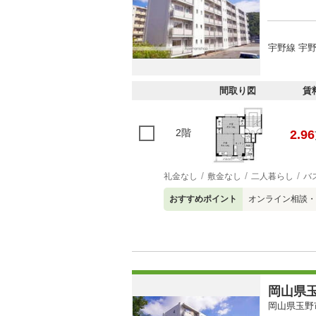
宇野線 宇野
間取り図
賃
2階
2.96
礼金なし
敷金なし
二人暮らし
バ
おすすめポイント
オンライン相談・
岡山県玉
岡山県玉野