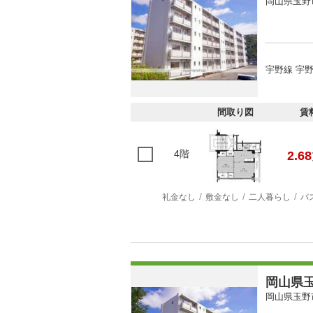
岡山県玉野
宇野線 宇野
間取り図
賃
4階
2.68
礼金なし
敷金なし
二人暮らし
バ
岡山県玉
岡山県玉野