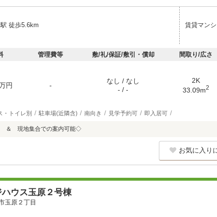
駅 徒歩5.6km
賃貸マンシ
料
管理費等
敷/礼/保証/敷引・償却
間取り/広さ
2K
なし / なし
万円
-
2
- / -
33.09m
ス・トイレ別
駐車場(近隣含)
南向き
見学予約可
即入居可
 ＆ 現地集合での案内可能◇
お気に入り
ジハウス玉原２号棟
市玉原２丁目