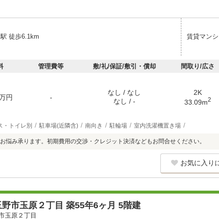
駅 徒歩6.1km
賃貸マンシ
料
管理費等
敷/礼/保証/敷引・償却
間取り/広さ
なし / なし
2K
万円
-
2
なし / -
33.09m
ス・トイレ別
駐車場(近隣含)
南向き
駐輪場
室内洗濯機置き場
お悩み承ります。初期費用の交渉・クレジット決済などもお問合せください。
お気に入り
野市玉原２丁目 築55年6ヶ月 5階建
市玉原２丁目