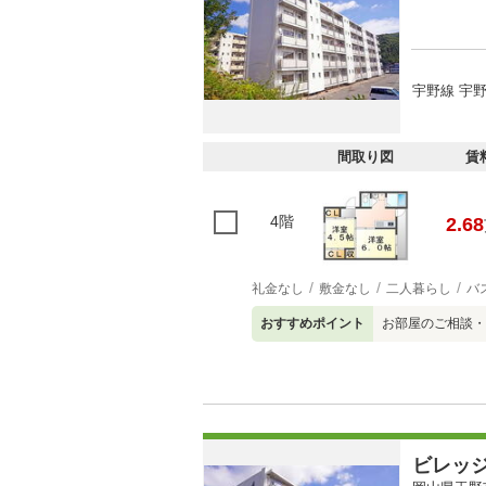
宇野線 宇野
間取り図
賃
4階
2.68
礼金なし
敷金なし
二人暮らし
バ
おすすめポイント
お部屋のご相談・
ビレッ