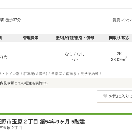
駅 徒歩37分
賃貸マンシ
料
管理費等
敷/礼/保証/敷引・償却
間取り/広さ
2K
なし / なし
万円
-
2
- / -
33.09m
ス・トイレ別
駐車場(近隣含)
角部屋
南向き
見学予約可
内見や駅までの送迎も実施中♪
お気に入り
野市玉原２丁目 築54年9ヶ月 5階建
市玉原２丁目