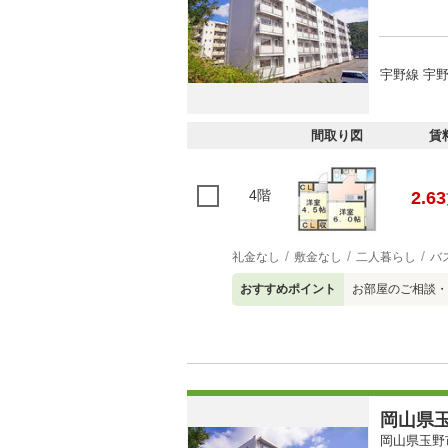
宇野線 宇野
間取り図
賃
4階
2.63
礼金なし
敷金なし
二人暮らし
バ
おすすめポイント
お部屋のご相談・
岡山県玉
岡山県玉野