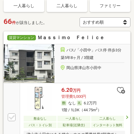
一人暮らし
二人暮らし
ファミリー
66
件
が該当しました。
Ｍａｓｓｉｍｏ Ｆｅｌｉｃｅ
賃貸マンション
バス/「小田中」バス停 停歩3分
築5年8ヶ月 / 3階建
岡山県津山市小田中
6.20
万円
管理費5,000円
なし
6.2万円
2
1階 / 1LDK（44.75m
）
敷金なし
一人暮らし
二人暮らし
バス・トイレ別
駐車場(近隣含)
インターネット無料