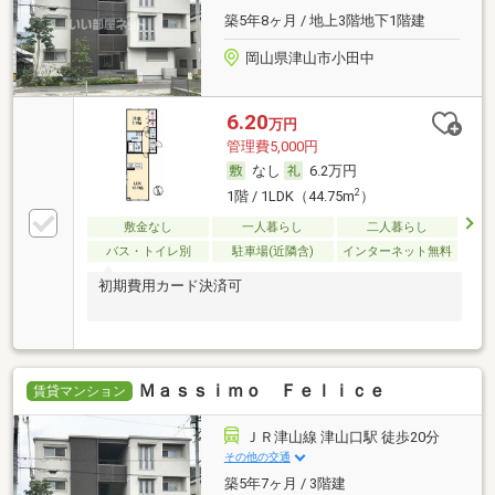
築5年8ヶ月 / 地上3階地下1階建
岡山県津山市小田中
6.20
万円
管理費5,000円
なし
6.2万円
2
1階 / 1LDK（44.75m
）
敷金なし
一人暮らし
二人暮らし
バス・トイレ別
駐車場(近隣含)
インターネット無料
初期費用カード決済可
Ｍａｓｓｉｍｏ Ｆｅｌｉｃｅ
賃貸マンション
ＪＲ津山線 津山口駅 徒歩20分
その他の交通
築5年7ヶ月 / 3階建