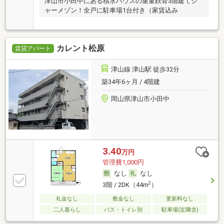
津山市小田中にある積水ハウスの重量鉄骨3階建てシ
ャーメゾン！全戸に駐車場1台付き（家賃込み
カレント松原
賃貸アパート
津山線 津山駅 徒歩32分
築34年6ヶ月 / 4階建
岡山県津山市小田中
3.40
万円
管理費1,000円
なし
なし
2
3階 / 2DK（44m
）
礼金なし
敷金なし
更新料なし
二人暮らし
バス・トイレ別
駐車場(近隣含)