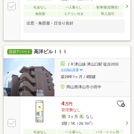
礼金なし
一人暮らし
駐車場(近隣含)
角部屋
エアコン付き
即入居可
出窓・角部屋・日当り良好
高洋ビルＩＩＩ
賃貸アパート
ＪＲ津山線 津山口駅 徒歩20分
その他の交通
築28年1ヶ月 / 4階建
岡山県津山市小田中
4
万円
管理費なし
2ヶ月
なし
2
3階 / 1K（26.1m
）
礼金なし
一人暮らし
バス・トイレ別