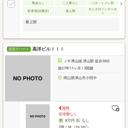
敷金なし
二人暮らし
バス・トイレ別
モニタ付インターホ
駐車場(近隣含)
最上階
ン
最上階
高洋ビルＩＩＩ
賃貸アパート
ＪＲ津山線 津山駅 徒歩38分
築27年11ヶ月 / 3階建
岡山県津山市小田中
4
万円
管理費なし
8万円
なし
2
2階 / 1K（26.1m
）