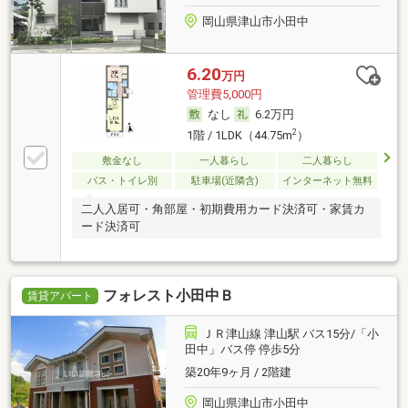
岡山県津山市小田中
6.20
万円
管理費5,000円
なし
6.2万円
2
1階 / 1LDK（44.75m
）
敷金なし
一人暮らし
二人暮らし
バス・トイレ別
駐車場(近隣含)
インターネット無料
二人入居可・角部屋・初期費用カード決済可・家賃カ
ード決済可
フォレスト小田中Ｂ
賃貸アパート
ＪＲ津山線 津山駅 バス15分/「小
田中」バス停 停歩5分
築20年9ヶ月 / 2階建
岡山県津山市小田中