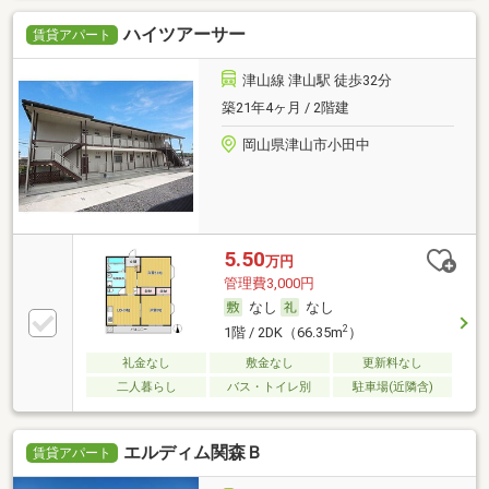
ハイツアーサー
賃貸アパート
津山線 津山駅 徒歩32分
築21年4ヶ月 / 2階建
岡山県津山市小田中
5.50
万円
管理費3,000円
なし
なし
2
1階 / 2DK（66.35m
）
礼金なし
敷金なし
更新料なし
二人暮らし
バス・トイレ別
駐車場(近隣含)
エルディム関森Ｂ
賃貸アパート