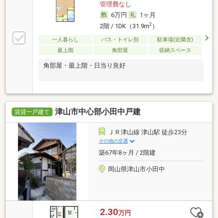
管理費なし
6万円
1ヶ月
2
2階 / 1DK（31.9m
）
一人暮らし
バス・トイレ別
駐車場(近隣含)
最上階
角部屋
収納スペース
角部屋・最上階・日当り良好
津山市中心部小田中戸建
賃貸一戸建て
ＪＲ津山線 津山駅 徒歩23分
その他の交通
築67年8ヶ月 / 2階建
岡山県津山市小田中
2.30
万円