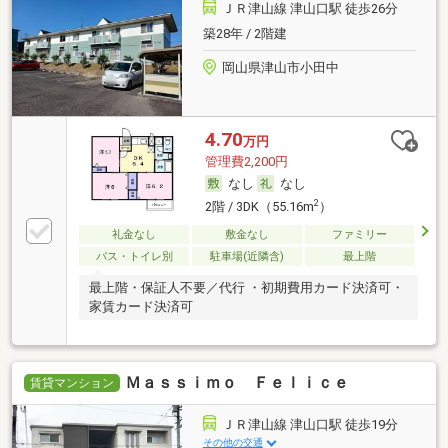
ＪＲ津山線 津山口駅 徒歩26分
築28年 / 2階建
岡山県津山市小田中
4.70
万円
管理費2,200円
なし
なし
2
2階 / 3DK（55.16m
）
礼金なし
敷金なし
ファミリー
バス・トイレ別
駐車場(近隣含)
最上階
最上階・保証人不要／代行 ・初期費用カード決済可・
家賃カード決済可
Ｍａｓｓｉｍｏ Ｆｅｌｉｃｅ
賃貸マンション
ＪＲ津山線 津山口駅 徒歩19分
その他の交通