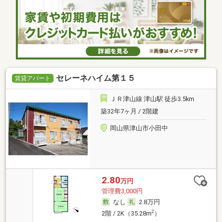
セレーネハイム第１５
賃貸アパート
ＪＲ津山線 津山駅 徒歩3.5km
築32年7ヶ月 / 2階建
岡山県津山市小田中
2.80
万円
管理費3,000円
なし
2.8万円
2
2階 / 2K（35.28m
）