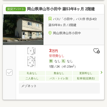
岡山県津山市小田中 築53年8ヶ月 2階建
賃貸アパート
バス/「小田中」バス停 停歩4分
築53年8ヶ月 / 2階建
岡山県津山市小田中
3
万円
管理費なし
なし
なし
2
1階 / 2K（41.25m
）
礼金なし
敷金なし
更新料なし
二人暮らし
バス・トイレ別
駐車場(近隣含)
メゾネット