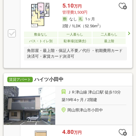
5.10
万円
管理費3,500円
なし
1ヶ月
2
2階 / 1LDK（52.56m
）
敷金なし
一人暮らし
二人暮らし
バス・トイレ別
駐車場(近隣含)
最上階
角部屋・最上階・保証人不要／代行 ・初期費用カード
決済可・家賃カード決済可
ハイツ小田中
賃貸アパート
ＪＲ津山線 津山口駅 徒歩13分
築19年4ヶ月 / 2階建
岡山県津山市小田中
4.80
万円