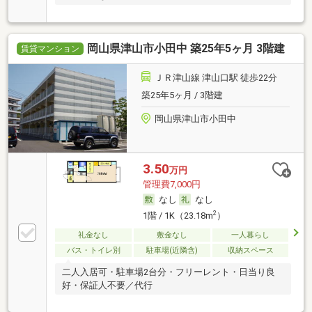
岡山県津山市小田中 築25年5ヶ月 3階建
賃貸マンション
ＪＲ津山線 津山口駅 徒歩22分
築25年5ヶ月 / 3階建
岡山県津山市小田中
3.50
万円
管理費7,000円
なし
なし
2
1階 / 1K（23.18m
）
礼金なし
敷金なし
一人暮らし
バス・トイレ別
駐車場(近隣含)
収納スペース
二人入居可・駐車場2台分・フリーレント・日当り良
好・保証人不要／代行