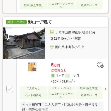
モニタ付インターホ
駐車場(近隣含)
収納スペース
ン
影山一戸建て
賃貸一戸建て
ＪＲ津山線 津山駅 徒歩25分
築52年10ヶ月 / 1階建
岡山県津山市小田中
5
万円
管理費なし
2ヶ月
1ヶ月
2
/ 2DK（53.84m
）
二人暮らし
バス・トイレ別
駐車場(近隣含)
モニタ付インターホ
ペット相談可
収納スペース
ン
ペット相談可・二人入居可・駐車場2台分・日当り良
好・閑静な住宅街