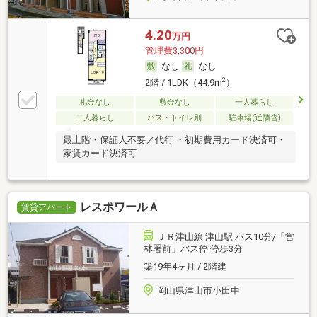
4.20
万円
管理費3,300円
なし
なし
2
2階 / 1LDK（44.9m
）
礼金なし
敷金なし
一人暮らし
二人暮らし
バス・トイレ別
駐車場(近隣含)
最上階・保証人不要／代行 ・初期費用カード決済可・
家賃カード決済可
レスポワールＡ
賃貸アパート
ＪＲ津山線 津山駅 バス10分/「営
林署前」バス停 停歩3分
築19年4ヶ月 / 2階建
岡山県津山市小田中