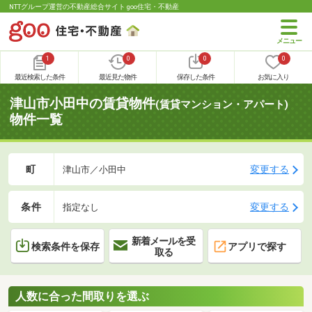
NTTグループ運営の不動産総合サイト goo住宅・不動産
1
0
0
0
最近検索した条件
最近見た物件
保存した条件
お気に入り
津山市小田中の賃貸物件
(賃貸マンション・アパート)
物件一覧
町
変更する
津山市／小田中
条件
変更する
指定なし
新着メールを受
検索条件を保存
アプリで探す
取る
人数に合った間取りを選ぶ