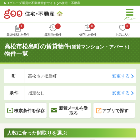
NTTグループ運営の不動産総合サイト goo住宅・不動産
1
0
0
0
最近検索した条件
最近見た物件
保存した条件
お気に入り
高松市松島町の賃貸物件
(賃貸マンション・アパート)
物件一覧
町
変更する
高松市／松島町
条件
変更する
指定なし
新着メールを受
検索条件を保存
アプリで探す
取る
人数に合った間取りを選ぶ