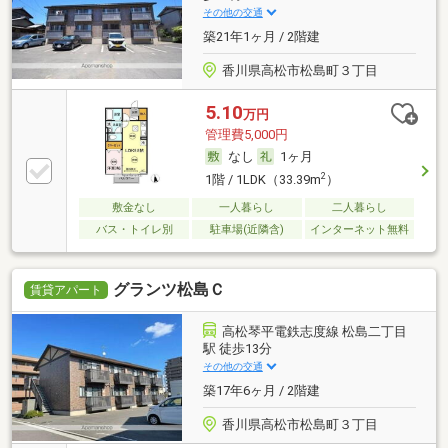
その他の交通
築21年1ヶ月 / 2階建
香川県高松市松島町３丁目
5.10
万円
管理費5,000円
なし
1ヶ月
2
1階 / 1LDK（33.39m
）
敷金なし
一人暮らし
二人暮らし
バス・トイレ別
駐車場(近隣含)
インターネット無料
グランツ松島Ｃ
賃貸アパート
高松琴平電鉄志度線 松島二丁目
駅 徒歩13分
その他の交通
築17年6ヶ月 / 2階建
香川県高松市松島町３丁目