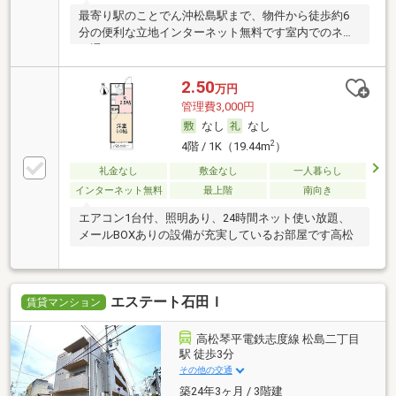
最寄り駅のことでん沖松島駅まで、物件から徒歩約6
分の便利な立地インターネット無料です室内でのネッ
ト通
2.50
万円
管理費3,000円
なし
なし
2
4階 / 1K（19.44m
）
礼金なし
敷金なし
一人暮らし
インターネット無料
最上階
南向き
エアコン1台付、照明あり、24時間ネット使い放題、
メールBOXありの設備が充実しているお部屋です高松
エステート石田Ｉ
賃貸マンション
高松琴平電鉄志度線 松島二丁目
駅 徒歩3分
その他の交通
築24年3ヶ月 / 3階建