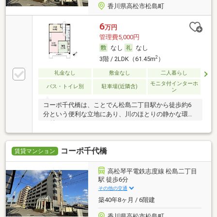
香川県高松市松島町
6
万円
管理費5,000円
なし
なし
2
3階 / 2LDK（61.45m
）
礼金なし
敷金なし
二人暮らし
モニタ付インターホ
バス・トイレ別
駐車場(近隣含)
ン
コーポ千代橋は、ことでん松島二丁目駅から徒歩約6
分という便利な立地にあり、川のほとりの静かな環境
が魅
コーポ千代橋
賃貸マンション
高松琴平電鉄志度線 松島二丁目
駅 徒歩6分
その他の交通
築40年8ヶ月 / 6階建
香川県高松市松島町