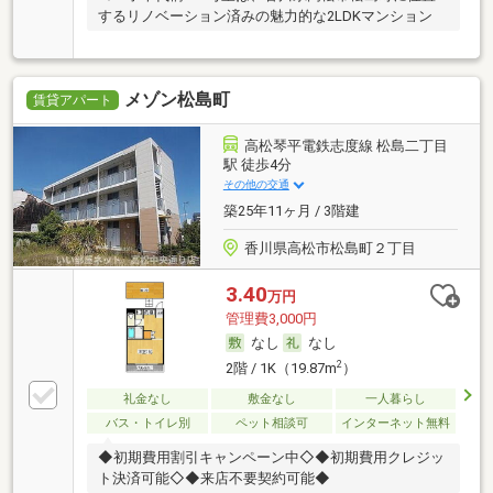
するリノベーション済みの魅力的な2LDKマンション
メゾン松島町
賃貸アパート
高松琴平電鉄志度線 松島二丁目
駅 徒歩4分
その他の交通
築25年11ヶ月 / 3階建
香川県高松市松島町２丁目
3.40
万円
管理費3,000円
なし
なし
2
2階 / 1K（19.87m
）
礼金なし
敷金なし
一人暮らし
バス・トイレ別
ペット相談可
インターネット無料
◆初期費用割引キャンペーン中◇◆初期費用クレジッ
ト決済可能◇◆来店不要契約可能◆