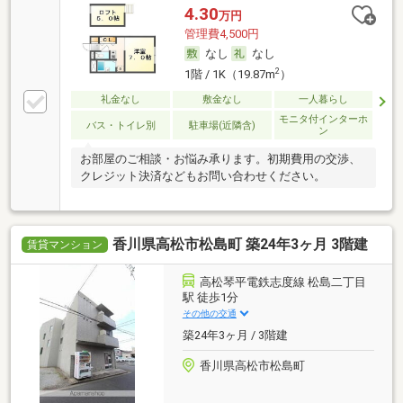
4.30
万円
管理費4,500円
なし
なし
2
1階 / 1K（19.87m
）
礼金なし
敷金なし
一人暮らし
モニタ付インターホ
バス・トイレ別
駐車場(近隣含)
ン
お部屋のご相談・お悩み承ります。初期費用の交渉、
クレジット決済などもお問い合わせください。
香川県高松市松島町 築24年3ヶ月 3階建
賃貸マンション
高松琴平電鉄志度線 松島二丁目
駅 徒歩1分
その他の交通
築24年3ヶ月 / 3階建
香川県高松市松島町