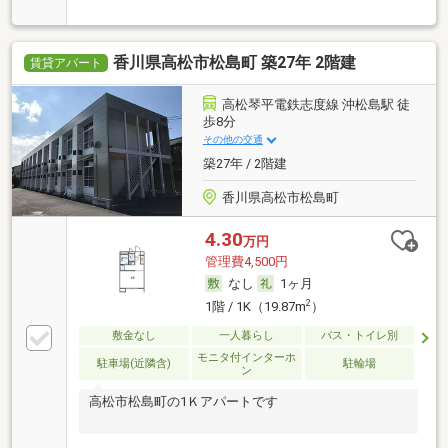
香川県高松市松島町 築27年 2階建
賃貸アパート
高松琴平電鉄志度線 沖松島駅 徒
歩8分
その他の交通
築27年 / 2階建
香川県高松市松島町
4.30
万円
管理費4,500円
なし
1ヶ月
2
1階 / 1K（19.87m
）
敷金なし
一人暮らし
バス・トイレ別
モニタ付インターホ
駐車場(近隣含)
駐輪場
ン
高松市松島町の1Ｋアパートです