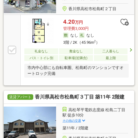
香川県高松市松島町２丁目
4.20
万円
管理費3,000円
なし
なし
2
3階 / 2K（45.96m
）
礼金なし
敷金なし
二人暮らし
バス・トイレ別
駐車場(近隣含)
最上階
市内中心部にも自転車圏、松島町のマンションですオ
ートロック完備
香川県高松市松島町３丁目 築11年 2階建
賃貸アパート
高松琴平電鉄志度線 松島二丁目
駅 徒歩10分
その他の交通
築11年 / 2階建