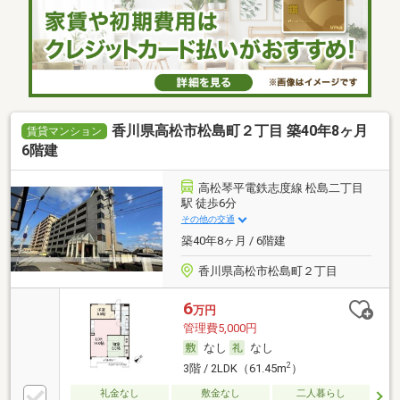
香川県高松市松島町２丁目 築40年8ヶ月
賃貸マンション
6階建
高松琴平電鉄志度線 松島二丁目
駅 徒歩6分
その他の交通
築40年8ヶ月 / 6階建
香川県高松市松島町２丁目
6
万円
管理費5,000円
なし
なし
2
3階 / 2LDK（61.45m
）
礼金なし
敷金なし
二人暮らし