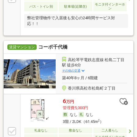
モニタ付インターホ
バス・トイレ別
駐車場(近隣含)
ン
弊社管理物件で入居後も安心の24時間サービス対
応！！
コーポ千代橋
賃貸マンション
高松琴平電鉄志度線 松島二丁目
駅 徒歩6分
その他の交通
築40年8ヶ月 / 6階建
香川県高松市松島町２丁目
6
万円
管理費5,000円
なし
なし
2
3階 / 2LDK（61.45m
）
礼金なし
敷金なし
二人暮らし