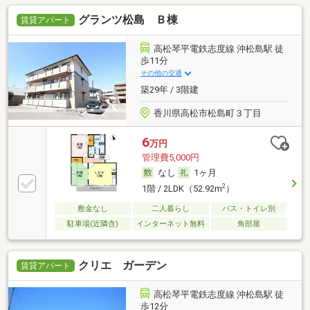
グランツ松島 Ｂ棟
賃貸アパート
高松琴平電鉄志度線 沖松島駅 徒
歩11分
その他の交通
築29年 / 3階建
香川県高松市松島町３丁目
6
万円
管理費5,000円
なし
1ヶ月
2
1階 / 2LDK（52.92m
）
敷金なし
二人暮らし
バス・トイレ別
駐車場(近隣含)
インターネット無料
角部屋
クリエ ガーデン
賃貸アパート
高松琴平電鉄志度線 沖松島駅 徒
歩12分