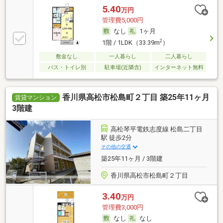
5.40
万円
管理費5,000円
なし
1ヶ月
2
1階 / 1LDK（33.39m
）
敷金なし
一人暮らし
二人暮らし
バス・トイレ別
駐車場(近隣含)
インターネット無料
香川県高松市松島町２丁目 築25年11ヶ月
賃貸マンション
3階建
高松琴平電鉄志度線 松島二丁目
駅 徒歩2分
その他の交通
築25年11ヶ月 / 3階建
香川県高松市松島町２丁目
3.40
万円
管理費3,000円
なし
なし