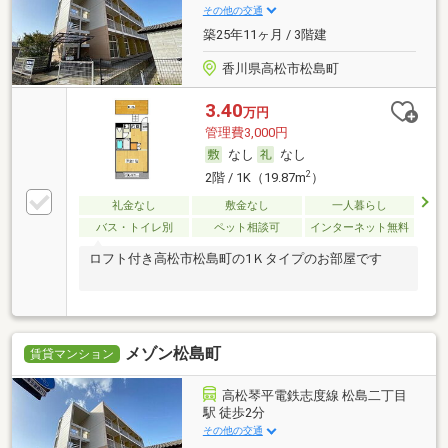
その他の交通
築25年11ヶ月 / 3階建
香川県高松市松島町
3.40
万円
管理費3,000円
なし
なし
2
2階 / 1K（19.87m
）
礼金なし
敷金なし
一人暮らし
バス・トイレ別
ペット相談可
インターネット無料
ロフト付き高松市松島町の1Ｋタイプのお部屋です
メゾン松島町
賃貸マンション
高松琴平電鉄志度線 松島二丁目
駅 徒歩2分
その他の交通