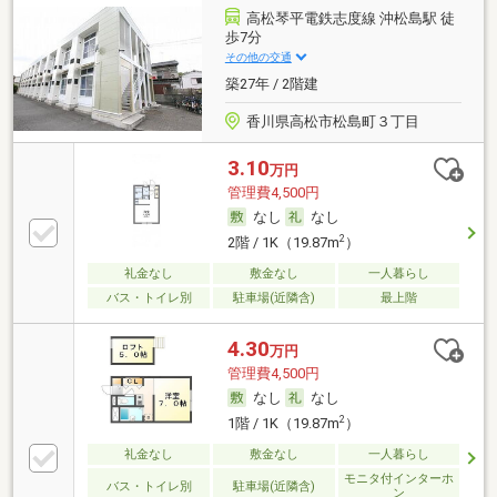
高松琴平電鉄志度線 沖松島駅 徒
歩7分
その他の交通
築27年 / 2階建
香川県高松市松島町３丁目
3.10
万円
管理費4,500円
なし
なし
2
2階 / 1K（19.87m
）
礼金なし
敷金なし
一人暮らし
バス・トイレ別
駐車場(近隣含)
最上階
4.30
万円
管理費4,500円
なし
なし
2
1階 / 1K（19.87m
）
礼金なし
敷金なし
一人暮らし
モニタ付インターホ
バス・トイレ別
駐車場(近隣含)
ン