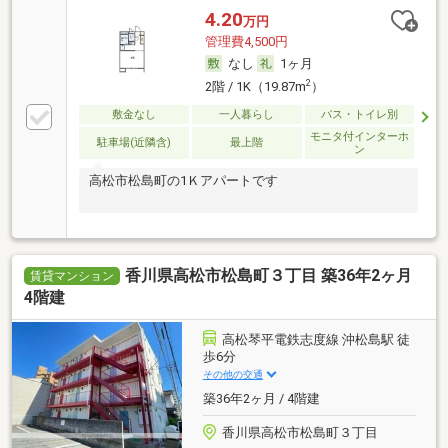
4.20
万円
管理費4,500円
なし
1ヶ月
2
2階 / 1K（19.87m
）
敷金なし
一人暮らし
バス・トイレ別
モニタ付インターホ
駐車場(近隣含)
最上階
ン
高松市松島町の1Ｋアパートです
香川県高松市松島町３丁目 築36年2ヶ月
賃貸マンション
4階建
高松琴平電鉄志度線 沖松島駅 徒
歩6分
その他の交通
築36年2ヶ月 / 4階建
香川県高松市松島町３丁目