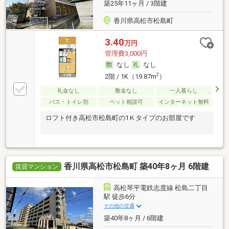
築25年11ヶ月 / 3階建
香川県高松市松島町
3.40
万円
管理費3,000円
なし
なし
2
2階 / 1K（19.87m
）
礼金なし
敷金なし
一人暮らし
バス・トイレ別
ペット相談可
インターネット無料
ロフト付き高松市松島町の1Ｋタイプのお部屋です
香川県高松市松島町 築40年8ヶ月 6階建
賃貸マンション
高松琴平電鉄志度線 松島二丁目
駅 徒歩6分
その他の交通
築40年8ヶ月 / 6階建