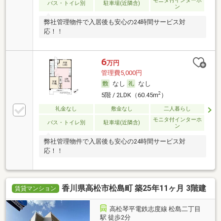
モニタ付インターホ
バス・トイレ別
駐車場(近隣含)
ン
弊社管理物件で入居後も安心の24時間サービス対
応！！
6
万円
管理費5,000円
なし
なし
2
5階 / 2LDK（60.45m
）
礼金なし
敷金なし
二人暮らし
モニタ付インターホ
バス・トイレ別
駐車場(近隣含)
ン
弊社管理物件で入居後も安心の24時間サービス対
応！！
香川県高松市松島町 築25年11ヶ月 3階建
賃貸マンション
高松琴平電鉄志度線 松島二丁目
駅 徒歩2分