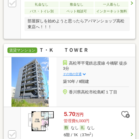
礼金なし
敷金なし
一人暮らし
バス・トイレ別
ペット相談可
インターネット無料
部屋探しを始めようと思ったらアパマンショップ高松
東店へ！！！
Ｔ・Ｋ ＴＯＷＥＲ
賃貸マンション
高松琴平電鉄志度線 今橋駅 徒歩
3分
その他の交通
築10年 / 8階建
香川県高松市松島町１丁目
5.70
万円
管理費6,000円
なし
なし
2
6階 / 1K（37m
）