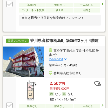
礼金なし
敷金なし
一人暮らし
インターネット無料
最上階
南向き
南向き日当たり良好な単身向けマンション！
香川県高松市松島町 築36年2ヶ月 4階建
賃貸マンション
高松琴平電鉄志度線 沖松島駅 徒
歩7分
その他の交通
築36年2ヶ月 / 4階建
香川県高松市松島町
2.50
万円
管理費3,000円
なし
なし
2
3階 / 1K（19.44m
）
礼金なし
敷金なし
一人暮らし