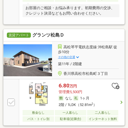
お部屋のご相談・お悩み承ります。初期費用の交渉、
クレジット決済などもお問い合わせください。
グランツ松島Ｄ
賃貸アパート
高松琴平電鉄志度線 沖松島駅 徒
歩10分
その他の交通
築11年 / 2階建
香川県高松市松島町３丁目
6.80
万円
管理費5,500円
なし
1ヶ月
2
2階 / 1LDK（52.81m
）
敷金なし
一人暮らし
二人暮らし
バス・トイレ別
駐車場(近隣含)
インターネット無料