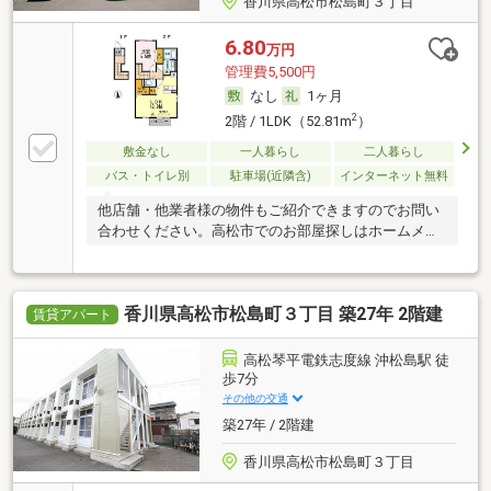
香川県高松市松島町３丁目
6.80
万円
管理費5,500円
なし
1ヶ月
2
2階 / 1LDK（52.81m
）
敷金なし
一人暮らし
二人暮らし
バス・トイレ別
駐車場(近隣含)
インターネット無料
他店舗・他業者様の物件もご紹介できますのでお問い
合わせください。高松市でのお部屋探しはホームメイ
トへ
香川県高松市松島町３丁目 築27年 2階建
賃貸アパート
高松琴平電鉄志度線 沖松島駅 徒
歩7分
その他の交通
築27年 / 2階建
香川県高松市松島町３丁目