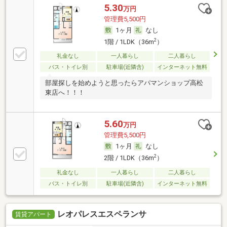
5.30
万円
管理費5,500円
1ヶ月
なし
2
1階 / 1LDK（36m
）
礼金なし
一人暮らし
二人暮らし
バス・トイレ別
駐車場(近隣含)
インターネット無料
部屋探しを始めようと思ったらアパマンショップ高松
東店へ！！！
5.60
万円
管理費5,500円
1ヶ月
なし
2
2階 / 1LDK（36m
）
礼金なし
一人暮らし
二人暮らし
バス・トイレ別
駐車場(近隣含)
インターネット無料
レオパレスエスペランサ
賃貸アパート