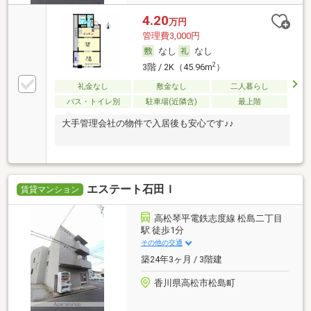
4.20
万円
管理費3,000円
なし
なし
2
3階 / 2K（45.96m
）
礼金なし
敷金なし
二人暮らし
バス・トイレ別
駐車場(近隣含)
最上階
大手管理会社の物件で入居後も安心です♪♪
エステート石田Ｉ
賃貸マンション
高松琴平電鉄志度線 松島二丁目
駅 徒歩1分
その他の交通
築24年3ヶ月 / 3階建
香川県高松市松島町