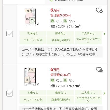
6
万円
管理費5,000円
なし
なし
2
3階 / 2LDK（61.45m
）
礼金なし
敷金なし
二人暮らし
モニタ付インターホ
バス・トイレ別
駐車場(近隣含)
ン
コーポ千代橋は、ことでん松島二丁目駅から徒歩約6
分という便利な立地にあり、川のほとりの静かな環境
が魅
6
万円
管理費5,000円
なし
なし
2
5階 / 2LDK（60.45m
）
礼金なし
敷金なし
二人暮らし
モニタ付インターホ
バス・トイレ別
駐車場(近隣含)
ン
コーポ千代橋503号室は、香川県高松市松島町に位置