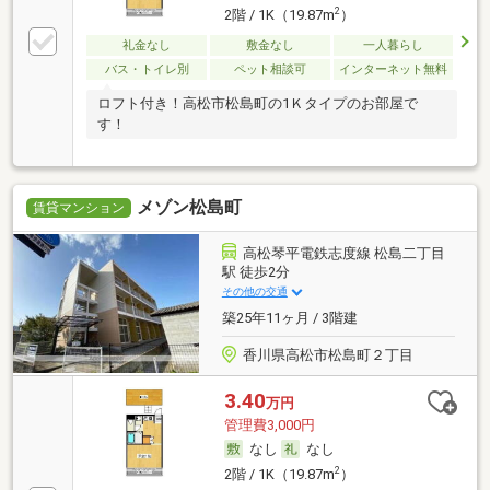
2
2階 / 1K（19.87m
）
礼金なし
敷金なし
一人暮らし
バス・トイレ別
ペット相談可
インターネット無料
ロフト付き！高松市松島町の1Ｋタイプのお部屋で
す！
メゾン松島町
賃貸マンション
高松琴平電鉄志度線 松島二丁目
駅 徒歩2分
その他の交通
築25年11ヶ月 / 3階建
香川県高松市松島町２丁目
3.40
万円
管理費3,000円
なし
なし
2
2階 / 1K（19.87m
）