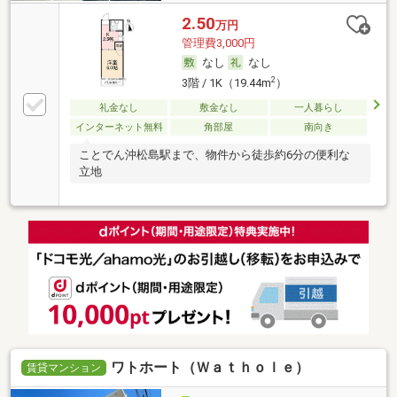
2.50
万円
管理費3,000円
なし
なし
2
3階 / 1K（19.44m
）
礼金なし
敷金なし
一人暮らし
インターネット無料
角部屋
南向き
ことでん沖松島駅まで、物件から徒歩約6分の便利な
立地
ワトホート（Ｗａｔｈｏｌｅ）
賃貸マンション