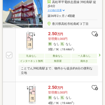
高松琴平電鉄志度線 沖松島駅 徒
歩6分
その他の交通
築36年2ヶ月 / 4階建
香川県高松市松島町３丁目
2.50
万円
管理費3,000円
なし
なし
2
3階 / 1K（19.44m
）
礼金なし
敷金なし
一人暮らし
インターネット無料
角部屋
南向き
ことでん沖松島駅まで、物件から徒歩約6分の便利な
立地
2.50
万円
管理費3,000円
なし
なし
2
4階 / 1K（19.44m
）