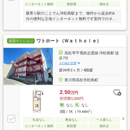
インターネット無料
角部屋
南向き
最寄り駅のことでん沖松島駅まで、物件から徒歩約6
分の便利な立地インターネット無料です室内でのネッ
ト通
ワトホート（Ｗａｔｈｏｌｅ）
賃貸マンション
高松琴平電鉄志度線 沖松島駅 徒
歩7分
その他の交通
築36年2ヶ月 / 4階建
香川県高松市松島町
2.50
万円
管理費3,000円
なし
なし
2
3階 / 1K（19.44m
）
礼金なし
敷金なし
一人暮らし
インターネット無料
角部屋
南向き