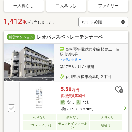
一人暮らし
二人暮らし
ファミリー
1,412
件
が該当しました。
レオパレスベトレーテンナーベ
賃貸マンション
高松琴平電鉄志度線 松島二丁目
駅 徒歩5分
その他の交通
築17年6ヶ月 / 4階建
香川県高松市松島町２丁目
5.50
万円
管理費6,500円
なし
なし
2
2階 / 1K（19.87m
）
礼金なし
敷金なし
一人暮らし
モニタ付インターホ
バス・トイレ別
駐輪場
ン