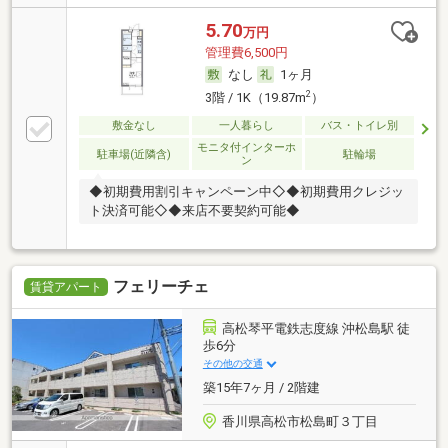
5.70
万円
管理費6,500円
なし
1ヶ月
2
3階 / 1K（19.87m
）
敷金なし
一人暮らし
バス・トイレ別
モニタ付インターホ
駐車場(近隣含)
駐輪場
ン
◆初期費用割引キャンペーン中◇◆初期費用クレジッ
ト決済可能◇◆来店不要契約可能◆
フェリーチェ
賃貸アパート
高松琴平電鉄志度線 沖松島駅 徒
歩6分
その他の交通
築15年7ヶ月 / 2階建
香川県高松市松島町３丁目