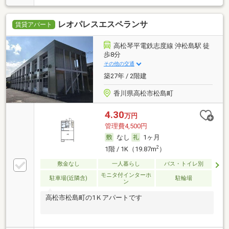
レオパレスエスペランサ
賃貸アパート
高松琴平電鉄志度線 沖松島駅 徒
歩8分
その他の交通
築27年 / 2階建
香川県高松市松島町
4.30
万円
管理費4,500円
なし
1ヶ月
2
1階 / 1K（19.87m
）
敷金なし
一人暮らし
バス・トイレ別
モニタ付インターホ
駐車場(近隣含)
駐輪場
ン
高松市松島町の1Ｋアパートです