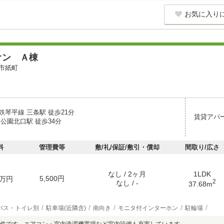
お気に入り
オン Ａ棟
市紙町
鉄琴平線 三条駅 徒歩21分
賃貸アパ
公園北口駅 徒歩34分
料
管理費等
敷/礼/保証/敷引・償却
間取り/広さ
なし / 2ヶ月
1LDK
5,500円
万円
2
なし / -
37.68m
バス・トイレ別
駐車場(近隣含)
南向き
モニタ付インターホン
駐輪場