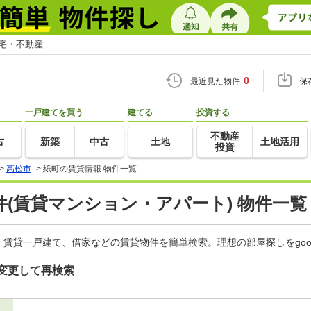
住宅・不動産
0
最近見た物件
保
一戸建てを買う
建てる
投資する
不動産
古
新築
中古
土地
土地活用
投資
>
高松市
>
紙町の賃貸情報 物件一覧
(賃貸マンション・アパート) 物件一覧
賃貸一戸建て、借家などの賃貸物件を簡単検索。理想の部屋探しをgo
変更して再検索