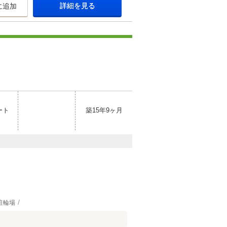
詳細を見る
に追加
ート
築15年9ヶ月
駐輪場