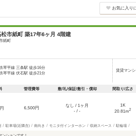
お気に入り
松市紙町 築17年6ヶ月 4階建
市紙町
鉄琴平線 三条駅 徒歩16分
賃貸マンシ
鉄琴平線 伏石駅 徒歩21分
料
管理費等
敷/礼/保証/敷引・償却
間取り/広さ
1K
なし / 1ヶ月
6,500円
円
2
- / -
20.81m
別
駐車場(近隣含)
南向き
モニタ付インターホン
収納スペース
駐輪場
マンションです！