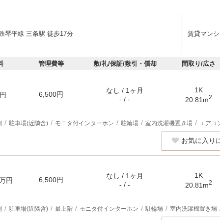
鉄琴平線 三条駅 徒歩17分
賃貸マンシ
料
管理費等
敷/礼/保証/敷引・償却
間取り/広さ
1K
なし / 1ヶ月
6,500円
円
2
- / -
20.81m
別
駐車場(近隣含)
モニタ付インターホン
駐輪場
室内洗濯機置き場
エアコ
お気に入り
1K
なし / 1ヶ月
6,500円
万円
2
- / -
20.81m
別
駐車場(近隣含)
最上階
モニタ付インターホン
駐輪場
室内洗濯機置き場