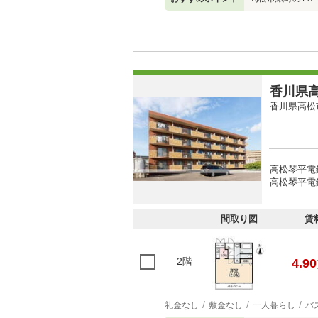
香川県高
香川県高松
高松琴平電
高松琴平電
間取り図
賃
2階
4.90
礼金なし
敷金なし
一人暮らし
バ