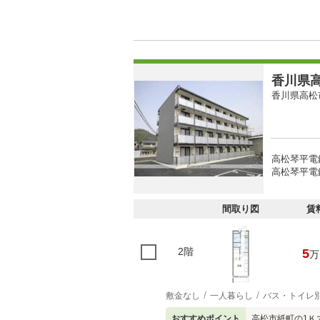
香川県高
香川県高松
高松琴平電
高松琴平電
間取り図
賃
2階
5
万
敷金なし
一人暮らし
バス・トイレ
おすすめポイント
高松市紙町の1Ｋ