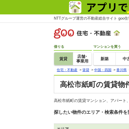
NTTグループ運営の不動産総合サイト goo
借りる
マンションを買う
店舗･
賃貸
新築
中
事業用
住宅・不動産
>
賃貸
>
中国・四国
>
香川県
高松市紙町の賃貸物件
高松市紙町の賃貸マンション、アパート、
探したい物件のエリア・検索条件を