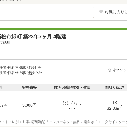
お気に入り
松市紙町 築23年7ヶ月 4階建
市紙町
鉄琴平線 三条駅 徒歩19分
賃貸マンシ
鉄琴平線 伏石駅 徒歩25分
料
管理費等
敷/礼/保証/敷引・償却
間取り/広さ
1K
なし / なし
3,000円
万円
2
- / -
32.83m
ス・トイレ別
駐車場(近隣含)
インターネット無料
南向き
モニタ付インター