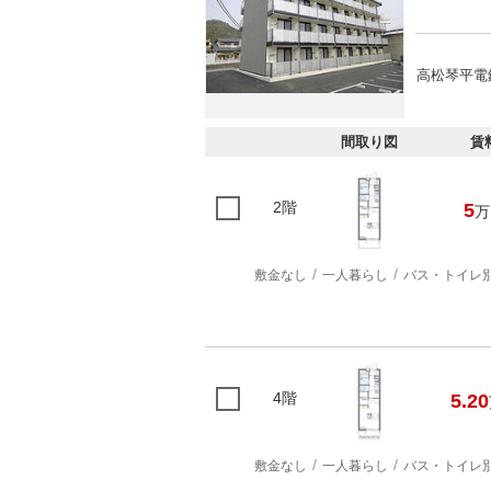
高松琴平電
間取り図
賃
2階
5
万
敷金なし
一人暮らし
バス・トイレ
4階
5.20
敷金なし
一人暮らし
バス・トイレ