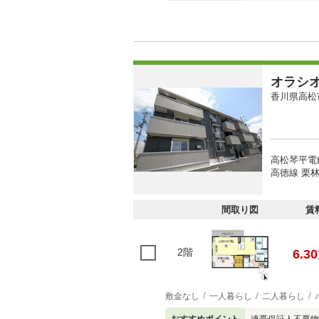
オラシ
香川県高松
高松琴平電
高徳線 栗林
間取り図
賃
2階
6.30
敷金なし
一人暮らし
二人暮らし