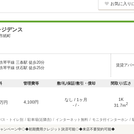
お気に入り
レジデンス
市紙町
鉄琴平線 三条駅 徒歩20分
賃貸アパ
鉄琴平線 伏石駅 徒歩25分
料
管理費等
敷/礼/保証/敷引・償却
間取り/広さ
1K
なし / 1ヶ月
4,100円
万円
2
- / -
31.7m
バス・トイレ別
駐車場(近隣含)
インターネット無料
モニタ付インターホン
ャンペーン中◇◆初期費用クレジット決済可能◇◆来店不要契約可能◆