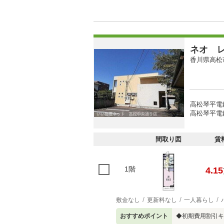
ネオ 
香川県高松
高松琴平電
高松琴平電
間取り図
賃
1階
4.15
敷金なし
更新料なし
一人暮らし
おすすめポイント
◆初期費用割引キ