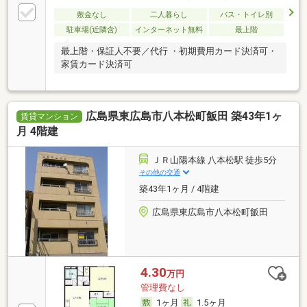
敷金なし
二人暮らし
バス・トイレ別
駐車場(近隣含)
インターネット無料
最上階
最上階・保証人不要／代行 ・初期費用カード決済可・
家賃カード決済可
広島県東広島市八本松町飯田 築43年1ヶ
賃貸マンション
月 4階建
ＪＲ山陽本線 八本松駅 徒歩5分
その他の交通
築43年1ヶ月 / 4階建
広島県東広島市八本松町飯田
4.30
万円
管理費なし
1ヶ月
1.5ヶ月