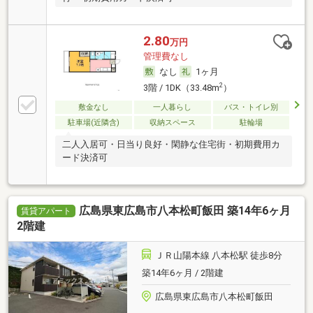
2.80
万円
管理費なし
なし
1ヶ月
2
3階 / 1DK（33.48m
）
敷金なし
一人暮らし
バス・トイレ別
駐車場(近隣含)
収納スペース
駐輪場
二人入居可・日当り良好・閑静な住宅街・初期費用カ
ード決済可
広島県東広島市八本松町飯田 築14年6ヶ月
賃貸アパート
2階建
ＪＲ山陽本線 八本松駅 徒歩8分
築14年6ヶ月 / 2階建
広島県東広島市八本松町飯田