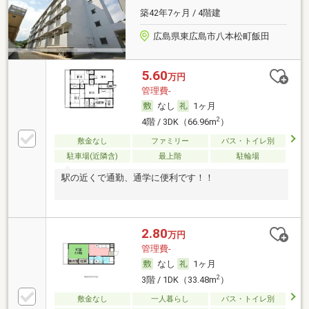
築42年7ヶ月 / 4階建
広島県東広島市八本松町飯田
5.60
万円
管理費-
なし
1ヶ月
2
4階 / 3DK（66.96m
）
敷金なし
ファミリー
バス・トイレ別
駐車場(近隣含)
最上階
駐輪場
駅の近くで通勤、通学に便利です！！
2.80
万円
管理費-
なし
1ヶ月
2
3階 / 1DK（33.48m
）
敷金なし
一人暮らし
バス・トイレ別