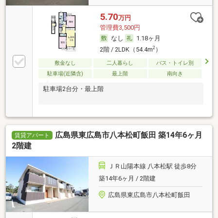
5.70
万円
管理費3,500円
なし
1.18ヶ月
2
2階 / 2LDK（54.4m
）
敷金なし
二人暮らし
バス・トイレ別
駐車場(近隣含)
最上階
南向き
駐車場2台分・最上階
広島県東広島市八本松町飯田 築14年6ヶ月
賃貸アパート
2階建
ＪＲ山陽本線 八本松駅 徒歩8分
築14年6ヶ月 / 2階建
広島県東広島市八本松町飯田