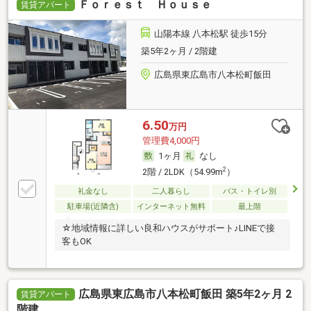
Ｆｏｒｅｓｔ Ｈｏｕｓｅ
賃貸アパート
山陽本線 八本松駅 徒歩15分
築5年2ヶ月 / 2階建
広島県東広島市八本松町飯田
6.50
万円
管理費4,000円
1ヶ月
なし
2
2階 / 2LDK（54.99m
）
礼金なし
二人暮らし
バス・トイレ別
駐車場(近隣含)
インターネット無料
最上階
☆地域情報に詳しい良和ハウスがサポート♪LINEで接
客もOK
広島県東広島市八本松町飯田 築5年2ヶ月 2
賃貸アパート
階建