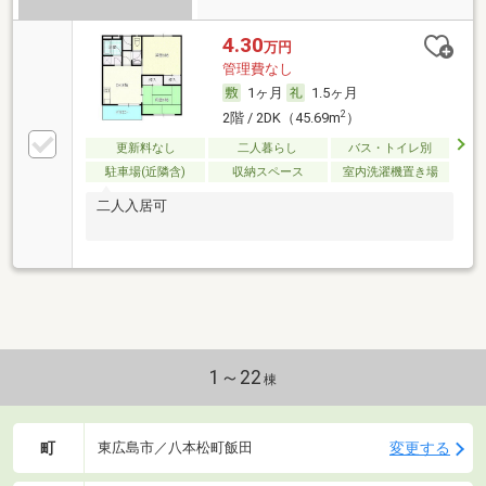
4.30
万円
管理費なし
1ヶ月
1.5ヶ月
2
2階 / 2DK（45.69m
）
更新料なし
二人暮らし
バス・トイレ別
駐車場(近隣含)
収納スペース
室内洗濯機置き場
二人入居可
1～22
棟
町
変更する
東広島市／八本松町飯田