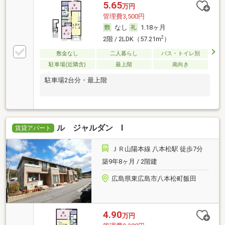
5.65
万円
管理費3,500円
なし
1.18ヶ月
2
2階 / 2LDK（57.21m
）
敷金なし
二人暮らし
バス・トイレ別
駐車場(近隣含)
最上階
南向き
駐車場2台分・最上階
ル ジャルダン Ⅰ
賃貸アパート
ＪＲ山陽本線 八本松駅 徒歩7分
築9年8ヶ月 / 2階建
広島県東広島市八本松町飯田
4.90
万円