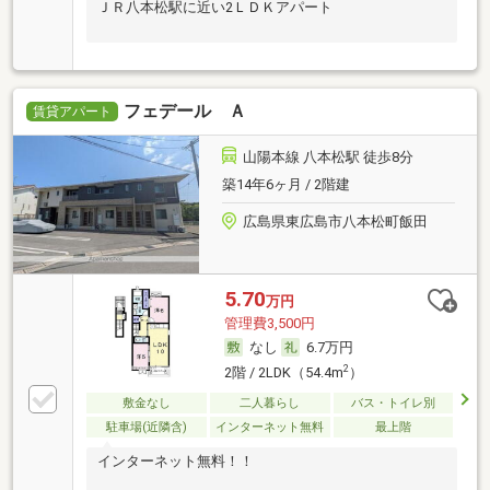
ＪＲ八本松駅に近い2ＬＤＫアパート
フェデール Ａ
賃貸アパート
山陽本線 八本松駅 徒歩8分
築14年6ヶ月 / 2階建
広島県東広島市八本松町飯田
5.70
万円
管理費3,500円
なし
6.7万円
2
2階 / 2LDK（54.4m
）
敷金なし
二人暮らし
バス・トイレ別
駐車場(近隣含)
インターネット無料
最上階
インターネット無料！！