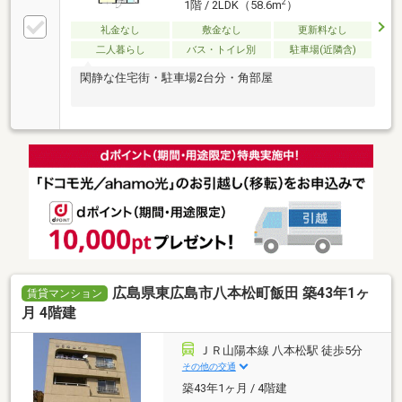
2
1階 / 2LDK（58.6m
）
礼金なし
敷金なし
更新料なし
二人暮らし
バス・トイレ別
駐車場(近隣含)
閑静な住宅街・駐車場2台分・角部屋
広島県東広島市八本松町飯田 築43年1ヶ
賃貸マンション
月 4階建
ＪＲ山陽本線 八本松駅 徒歩5分
その他の交通
築43年1ヶ月 / 4階建