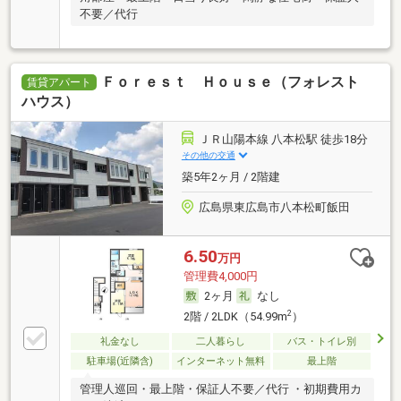
不要／代行
Ｆｏｒｅｓｔ Ｈｏｕｓｅ（フォレスト
賃貸アパート
ハウス）
ＪＲ山陽本線 八本松駅 徒歩18分
その他の交通
築5年2ヶ月 / 2階建
広島県東広島市八本松町飯田
6.50
万円
管理費4,000円
2ヶ月
なし
2
2階 / 2LDK（54.99m
）
礼金なし
二人暮らし
バス・トイレ別
駐車場(近隣含)
インターネット無料
最上階
管理人巡回・最上階・保証人不要／代行 ・初期費用カ