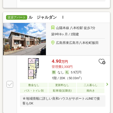
ル ジャルダン Ｉ
賃貸アパート
山陽本線 八本松駅 徒歩7分
築9年8ヶ月 / 2階建
広島県東広島市八本松町飯田
4.90
万円
管理費2,300円
なし
5.9万円
2
1階 / 2DK（50.33m
）
敷金なし
更新料なし
二人暮らし
バス・トイレ別
駐車場(近隣含)
南向き
☆地域情報に詳しい良和ハウスがサポート♪LINEで接
客もOK