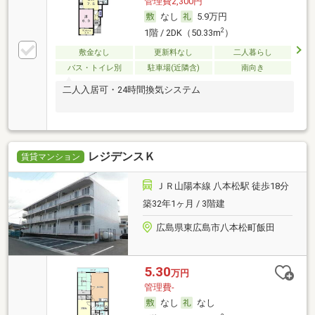
管理費2,300円
なし
5.9万円
2
1階 / 2DK（50.33m
）
敷金なし
更新料なし
二人暮らし
バス・トイレ別
駐車場(近隣含)
南向き
二人入居可・24時間換気システム
レジデンスＫ
賃貸マンション
ＪＲ山陽本線 八本松駅 徒歩18分
築32年1ヶ月 / 3階建
広島県東広島市八本松町飯田
5.30
万円
管理費-
なし
なし