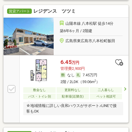
レジデンス ツツミ
賃貸アパート
山陽本線 八本松駅 徒歩14分
築6年6ヶ月 / 2階建
広島県東広島市八本松町飯田
6.45
万円
管理費2,900円
なし
7.45万円
2
2階 / 2LDK（59.06m
）
敷金なし
更新料なし
二人暮らし
バス・トイレ別
駐車場(近隣含)
ペット相談可
☆地域情報に詳しい良和ハウスがサポート♪LINEで接
客もOK