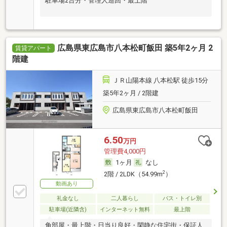
駐車場2台分・管理人巡回・最上階
広島県東広島市八本松町飯田 築5年2ヶ月 2
賃貸アパート
階建
ＪＲ山陽本線 八本松駅 徒歩15分
築5年2ヶ月 / 2階建
広島県東広島市八本松町飯田
6.50
万円
管理費4,000円
1ヶ月
なし
2
2階 / 2LDK（54.99m
）
動画あり
礼金なし
二人暮らし
バス・トイレ別
駐車場(近隣含)
インターネット無料
最上階
角部屋・最上階・日当り良好・閑静な住宅街・保証人