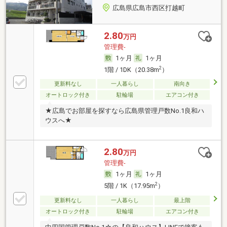
広島県広島市西区打越町
2.80
万円
管理費-
1ヶ月
1ヶ月
2
1階 / 1DK（20.38m
）
更新料なし
一人暮らし
南向き
オートロック付き
駐輪場
エアコン付き
★広島でお部屋を探すなら広島県管理戸数No.1良和ハ
ウスへ★
2.80
万円
管理費-
1ヶ月
1ヶ月
2
5階 / 1K（17.95m
）
更新料なし
一人暮らし
最上階
オートロック付き
駐輪場
エアコン付き