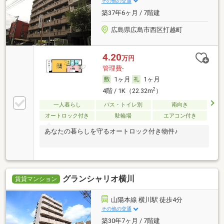
その他の交通
築37年6ヶ月 / 7階建
広島県広島市西区打越町
4.20
万円
管理費-
1ヶ月
1ヶ月
2
4階 / 1K（22.32m
）
一人暮らし
バス・トイレ別
南向き
オートロック付き
駐輪場
エアコン付き
あなたの暮らしを守るオートロック付き物件♪
グランシャリオ横川
賃貸マンション
山陽本線 横川駅 徒歩4分
その他の交通
築30年7ヶ月 / 7階建