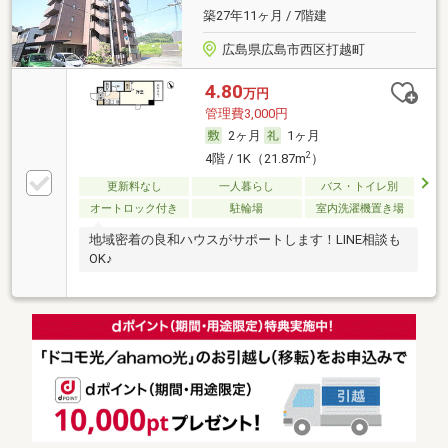
築27年11ヶ月 / 7階建
広島県広島市西区打越町
4.80
万円
管理費3,000円
2ヶ月
1ヶ月
2
4階 / 1K（21.87m
）
更新料なし
一人暮らし
バス・トイレ別
オートロック付き
駐輪場
室内洗濯機置き場
地域密着の良和ハウスがサポートします！LINE相談も
OK♪