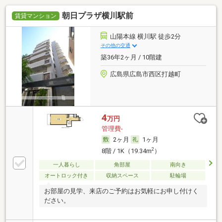
朝日プラザ横川駅前
賃貸マンション
山陽本線 横川駅 徒歩2分
その他の交通
築36年2ヶ月 / 10階建
広島県広島市西区打越町
4
万円
管理費-
2ヶ月
1ヶ月
2
8階 / 1K（19.34m
）
一人暮らし
角部屋
南向き
オートロック付き
収納スペース
駐輪場
お部屋の見学、来店のご予約はお気軽にお申し付けく
ださい。