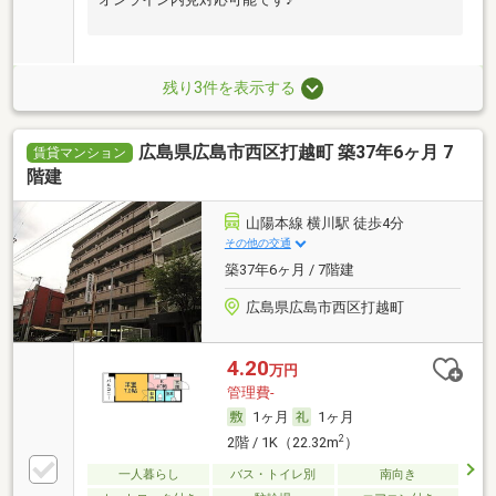
残り3件を表示する
広島県広島市西区打越町 築37年6ヶ月 7
賃貸マンション
階建
山陽本線 横川駅 徒歩4分
その他の交通
築37年6ヶ月 / 7階建
広島県広島市西区打越町
4.20
万円
管理費-
1ヶ月
1ヶ月
2
2階 / 1K（22.32m
）
一人暮らし
バス・トイレ別
南向き