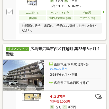
2ヶ月
1ヶ月
2
1階 / 2LDK（50.02m
）
二人暮らし
バス・トイレ別
角部屋
駐輪場
室内洗濯機置き場
エアコン付き
お部屋の見学、来店のご予約はお気軽にお申し付けく
ださい。
広島県広島市西区打越町 築28年6ヶ月 4
賃貸マンション
階建
山陽本線 横川駅 徒歩4分
その他の交通
築28年6ヶ月 / 4階建
広島県広島市西区打越町
4.30
万円
管理費5,000円
なし
3万円