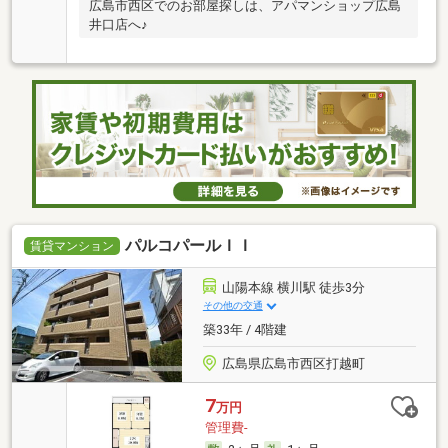
広島市西区でのお部屋探しは、アパマンショップ広島
井口店へ♪
パルコパールＩＩ
賃貸マンション
山陽本線 横川駅 徒歩3分
その他の交通
築33年 / 4階建
広島県広島市西区打越町
7
万円
管理費-