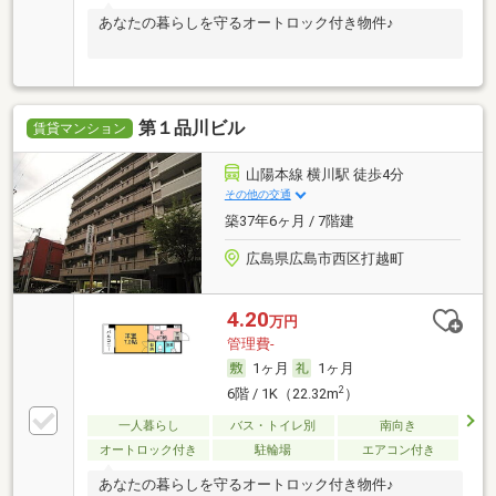
あなたの暮らしを守るオートロック付き物件♪
第１品川ビル
賃貸マンション
山陽本線 横川駅 徒歩4分
その他の交通
築37年6ヶ月 / 7階建
広島県広島市西区打越町
4.20
万円
管理費-
1ヶ月
1ヶ月
2
6階 / 1K（22.32m
）
一人暮らし
バス・トイレ別
南向き
オートロック付き
駐輪場
エアコン付き
あなたの暮らしを守るオートロック付き物件♪