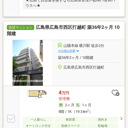
★広島でお部屋を探すなら広島県管理戸数No.1良和ハ
ウスへ★
広島県広島市西区打越町 築36年2ヶ月 10
賃貸マンション
階建
山陽本線 横川駅 徒歩2分
その他の交通
築36年2ヶ月 / 10階建
広島県広島市西区打越町
4
万円
管理費-
2ヶ月
1ヶ月
2
8階 / 1K（19.34m
）
一人暮らし
角部屋
南向き
オートロック付き
収納スペース
駐輪場