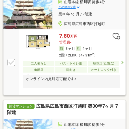
山陽本線 横川駅 徒歩4分
その他の交通
築30年7ヶ月 / 7階建
広島県広島市西区打越町
7.80
万円
管理費-
3ヶ月
1ヶ月
2
2階 / 2LDK（47.31m
）
二人暮らし
バス・トイレ別
駐車場(近隣含)
角部屋
南向き
オートロック付き
オンライン内見対応可能です♪
広島県広島市西区打越町 築30年7ヶ月 7
賃貸マンション
階建
山陽本線 横川駅 徒歩4分