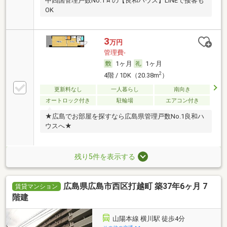
中四国管理戸数No.1☆の【良和ハウス】LINEで接客も
OK
3
万円
管理費-
1ヶ月
1ヶ月
2
4階 / 1DK（20.38m
）
更新料なし
一人暮らし
南向き
オートロック付き
駐輪場
エアコン付き
★広島でお部屋を探すなら広島県管理戸数No.1良和ハ
ウスへ★
残り5件を表示する
広島県広島市西区打越町 築37年6ヶ月 7
賃貸マンション
階建
山陽本線 横川駅 徒歩4分