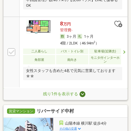
OK
8
万円
管理費-
3ヶ月
1ヶ月
2
4階 / 2LDK（46.94m
）
二人暮らし
バス・トイレ別
駐車場(近隣含)
モニタ付インターホ
角部屋
南向き
ン
女性スタッフも含めた4名で元気に営業しております
☆☆
残り1件を表示する
リバーサイド中村
賃貸マンション
山陽本線 横川駅 徒歩4分
その他の交通