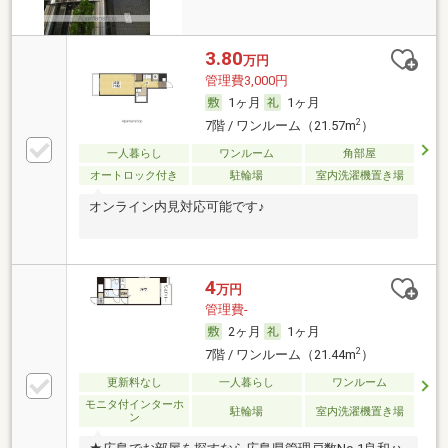
3.80
万円
管理費3,000円
1ヶ月
1ヶ月
2
7階 / ワンルーム（21.57m
）
一人暮らし
ワンルーム
角部屋
オートロック付き
駐輪場
室内洗濯機置き場
オンライン内見対応可能です♪
4
万円
管理費-
2ヶ月
1ヶ月
2
7階 / ワンルーム（21.44m
）
更新料なし
一人暮らし
ワンルーム
モニタ付インターホ
駐輪場
室内洗濯機置き場
ン