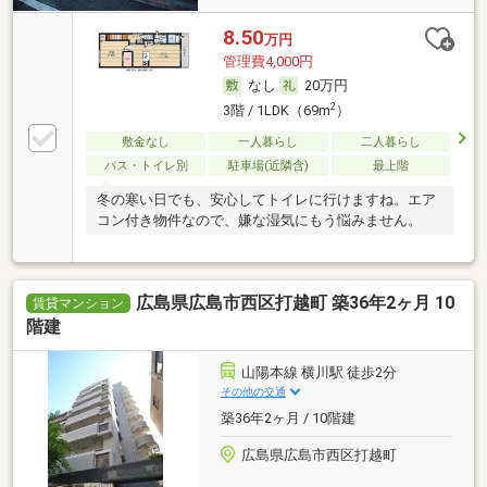
8.50
万円
管理費4,000円
なし
20万円
2
3階 / 1LDK（69m
）
敷金なし
一人暮らし
二人暮らし
バス・トイレ別
駐車場(近隣含)
最上階
冬の寒い日でも、安心してトイレに行けますね。エア
コン付き物件なので、嫌な湿気にもう悩みません。
広島県広島市西区打越町 築36年2ヶ月 10
賃貸マンション
階建
山陽本線 横川駅 徒歩2分
その他の交通
築36年2ヶ月 / 10階建
広島県広島市西区打越町