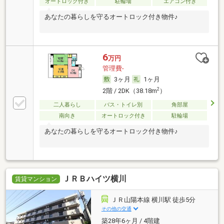
オートロック付き
駐輪場
エアコン付き
あなたの暮らしを守るオートロック付き物件♪
6
万円
管理費-
3ヶ月
1ヶ月
2
2階 / 2DK（38.18m
）
二人暮らし
バス・トイレ別
角部屋
南向き
オートロック付き
駐輪場
あなたの暮らしを守るオートロック付き物件♪
ＪＲＢハイツ横川
賃貸マンション
ＪＲ山陽本線 横川駅 徒歩5分
その他の交通
築28年6ヶ月 / 4階建