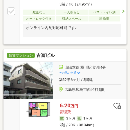
2
3階 / 1K（24.96m
）
敷金なし
一人暮らし
バス・トイレ別
オートロック付き
収納スペース
駐輪場
オンライン内見対応可能です♪
古冨ビル
賃貸マンション
山陽本線 横川駅 徒歩4分
その他の交通
築32年6ヶ月 / 3階建
広島県広島市西区打越町
6.20
万円
管理費-
3ヶ月
1ヶ月
2
2階 / 2DK（38.34m
）