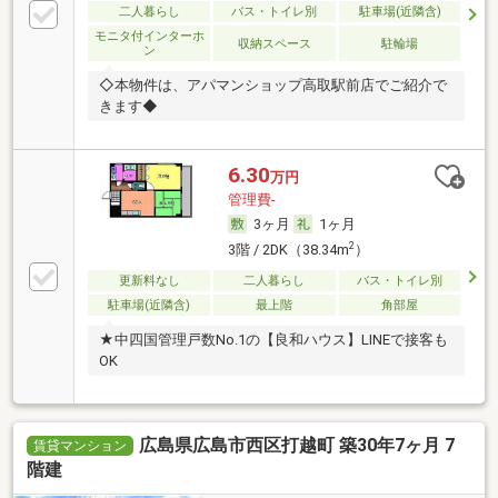
二人暮らし
バス・トイレ別
駐車場(近隣含)
モニタ付インターホ
収納スペース
駐輪場
ン
◇本物件は、アパマンショップ高取駅前店でご紹介で
きます◆
6.30
万円
管理費-
3ヶ月
1ヶ月
2
3階 / 2DK（38.34m
）
更新料なし
二人暮らし
バス・トイレ別
駐車場(近隣含)
最上階
角部屋
★中四国管理戸数No.1の【良和ハウス】LINEで接客も
OK
広島県広島市西区打越町 築30年7ヶ月 7
賃貸マンション
階建