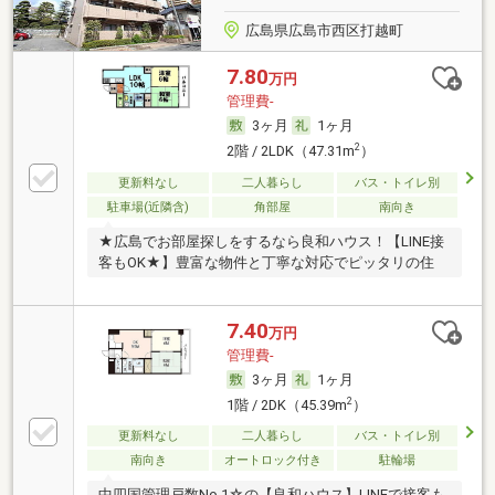
広島県広島市西区打越町
7.80
万円
管理費-
3ヶ月
1ヶ月
2
2階 / 2LDK（47.31m
）
更新料なし
二人暮らし
バス・トイレ別
駐車場(近隣含)
角部屋
南向き
★広島でお部屋探しをするなら良和ハウス！【LINE接
客もOK★】豊富な物件と丁寧な対応でピッタリの住
7.40
万円
管理費-
3ヶ月
1ヶ月
2
1階 / 2DK（45.39m
）
更新料なし
二人暮らし
バス・トイレ別
南向き
オートロック付き
駐輪場
中四国管理戸数No.1☆の【良和ハウス】LINEで接客も