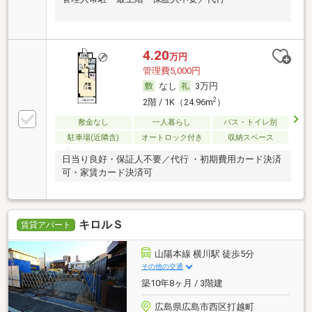
4.20
万円
管理費5,000円
なし
3万円
2
2階 / 1K（24.96m
）
敷金なし
一人暮らし
バス・トイレ別
駐車場(近隣含)
オートロック付き
収納スペース
日当り良好・保証人不要／代行 ・初期費用カード決済
可・家賃カード決済可
キロルＳ
賃貸アパート
山陽本線 横川駅 徒歩5分
その他の交通
築10年8ヶ月 / 3階建
広島県広島市西区打越町