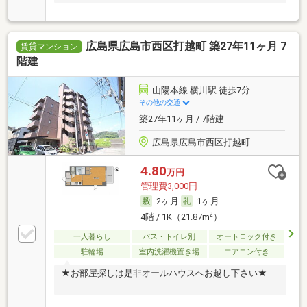
広島県広島市西区打越町 築27年11ヶ月 7
賃貸マンション
階建
山陽本線 横川駅 徒歩7分
その他の交通
築27年11ヶ月 / 7階建
広島県広島市西区打越町
4.80
万円
管理費3,000円
2ヶ月
1ヶ月
2
4階 / 1K（21.87m
）
一人暮らし
バス・トイレ別
オートロック付き
駐輪場
室内洗濯機置き場
エアコン付き
★お部屋探しは是非オールハウスへお越し下さい★