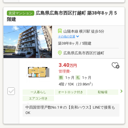
広島県広島市西区打越町 築38年8ヶ月 5
賃貸マンション
階建
山陽本線 横川駅 徒歩5分
その他の交通
築38年8ヶ月 / 5階建
広島県広島市西区打越町
3.40
万円
管理費-
1ヶ月
1ヶ月
2
4階 / 1DK（23.86m
）
一人暮らし
オートロック付き
駐輪場
エアコン付き
中四国管理戸数No.1☆の【良和ハウス】LINEで接客も
OK