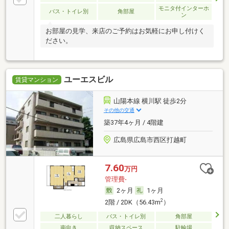
モニタ付インターホ
バス・トイレ別
角部屋
ン
お部屋の見学、来店のご予約はお気軽にお申し付けく
ださい。
ユーエスビル
賃貸マンション
山陽本線 横川駅 徒歩2分
その他の交通
築37年4ヶ月 / 4階建
広島県広島市西区打越町
7.60
万円
管理費-
2ヶ月
1ヶ月
2
2階 / 2DK（56.43m
）
二人暮らし
バス・トイレ別
角部屋
南向き
収納スペース
駐輪場