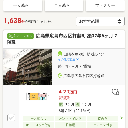
一人暮らし
二人暮らし
ファミリー
1,638
件
が該当しました。
広島県広島市西区打越町 築37年6ヶ月 7
賃貸マンション
階建
山陽本線 横川駅 徒歩4分
その他の交通
築37年6ヶ月 / 7階建
広島県広島市西区打越町
4.20
万円
管理費-
1ヶ月
1ヶ月
2
6階 / 1K（22.32m
）
一人暮らし
バス・トイレ別
南向き
オートロック付き
駐輪場
エアコン付き