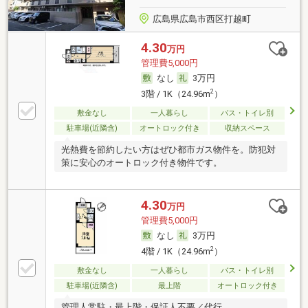
広島県広島市西区打越町
4.30
万円
管理費5,000円
なし
3万円
2
3階 / 1K（24.96m
）
敷金なし
一人暮らし
バス・トイレ別
駐車場(近隣含)
オートロック付き
収納スペース
光熱費を節約したい方はぜひ都市ガス物件を。防犯対
策に安心のオートロック付き物件です。
4.30
万円
管理費5,000円
なし
3万円
2
4階 / 1K（24.96m
）
敷金なし
一人暮らし
バス・トイレ別
駐車場(近隣含)
最上階
オートロック付き
管理人常駐・最上階・保証人不要／代行