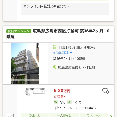
オンライン内見対応可能です♪
広島県広島市西区打越町 築36年2ヶ月 10
賃貸マンション
階建
山陽本線 横川駅 徒歩2分
その他の交通
築36年2ヶ月 / 10階建
広島県広島市西区打越町
6.30
万円
管理費-
なし
1ヶ月
2
5階 / ワンルーム（19.34m
）
敷金なし
一人暮らし
ワンルーム