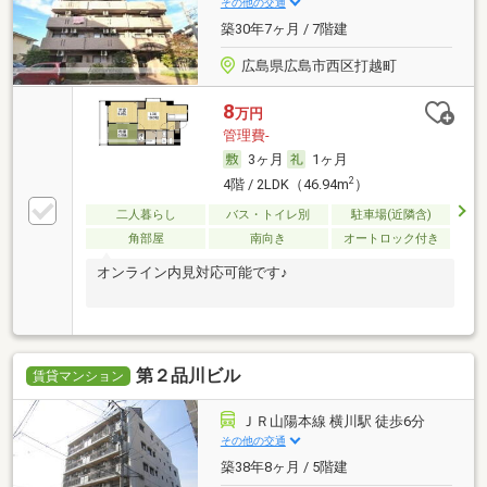
その他の交通
築30年7ヶ月 / 7階建
広島県広島市西区打越町
8
万円
管理費-
3ヶ月
1ヶ月
2
4階 / 2LDK（46.94m
）
二人暮らし
バス・トイレ別
駐車場(近隣含)
角部屋
南向き
オートロック付き
オンライン内見対応可能です♪
第２品川ビル
賃貸マンション
ＪＲ山陽本線 横川駅 徒歩6分
その他の交通
築38年8ヶ月 / 5階建