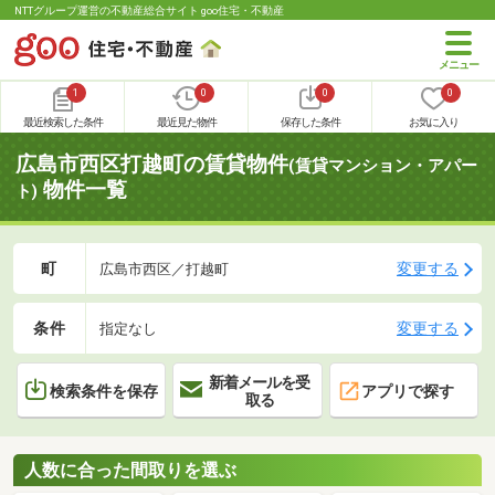
NTTグループ運営の不動産総合サイト goo住宅・不動産
1
0
0
0
最近検索した条件
最近見た物件
保存した条件
お気に入り
広島市西区打越町の賃貸物件
(賃貸マンション・アパー
物件一覧
ト)
町
変更する
広島市西区／打越町
条件
変更する
指定なし
新着メールを受
検索条件を保存
アプリで探す
取る
人数に合った間取りを選ぶ