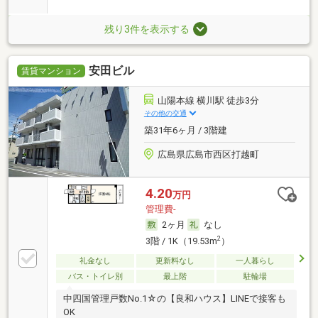
残り3件を表示する
安田ビル
賃貸マンション
山陽本線 横川駅 徒歩3分
その他の交通
築31年6ヶ月 / 3階建
広島県広島市西区打越町
4.20
万円
管理費-
2ヶ月
なし
2
3階 / 1K（19.53m
）
礼金なし
更新料なし
一人暮らし
バス・トイレ別
最上階
駐輪場
中四国管理戸数No.1☆の【良和ハウス】LINEで接客も
OK