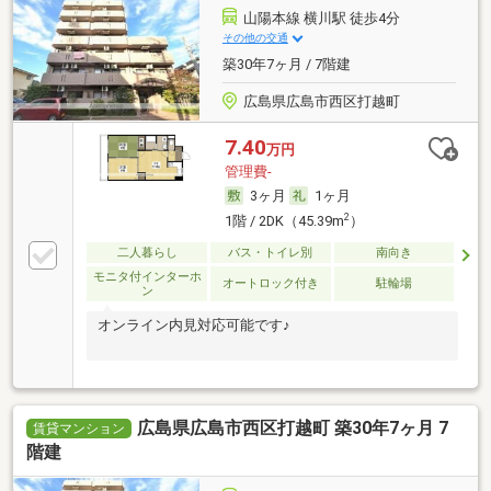
山陽本線 横川駅 徒歩4分
その他の交通
築30年7ヶ月 / 7階建
広島県広島市西区打越町
7.40
万円
管理費-
3ヶ月
1ヶ月
2
1階 / 2DK（45.39m
）
二人暮らし
バス・トイレ別
南向き
モニタ付インターホ
オートロック付き
駐輪場
ン
オンライン内見対応可能です♪
広島県広島市西区打越町 築30年7ヶ月 7
賃貸マンション
階建