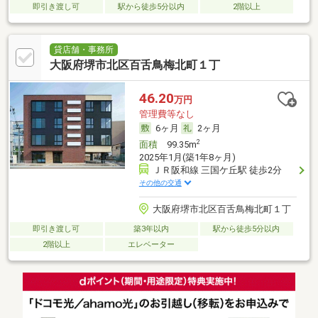
即引き渡し可
駅から徒歩5分以内
2階以上
貸店舗・事務所
大阪府堺市北区百舌鳥梅北町１丁
46.20
万円
管理費等なし
6ヶ月
2ヶ月
2
面積
99.35m
2025年1月(築1年8ヶ月)
ＪＲ阪和線 三国ケ丘駅 徒歩2分
その他の交通
大阪府堺市北区百舌鳥梅北町１丁
即引き渡し可
築3年以内
駅から徒歩5分以内
2階以上
エレベーター