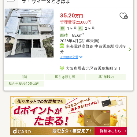
ラ・ヴィータときはま
35.20
万円
管理費等22,000円
1ヶ月
2ヶ月
2
面積
65.6m
2026年4月(築1年未満)
南海電鉄高野線 中百舌鳥駅 徒歩9
分
その他の交通
大阪府堺市北区百舌鳥梅町３丁
1階
即引き渡し可
築1年以内
駅から徒歩10分以内