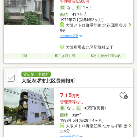
管理費等5,500円
なし
1ヶ月
2
面積
41.74m
1972年7月(築54年2ヶ月)
大阪メトロ御堂筋線 北花田駅 徒歩
9分
その他の交通
大阪府堺市北区新堀町２丁
1階
即引き渡し可
駅から徒歩10分以内
貸店舗・事務所
大阪府堺市北区長曽根町
7.15
万円
管理費等なし
なし
10万円(実費)
2
面積
33m
1998年5月(築28年4ヶ月)
大阪メトロ御堂筋線 なかもず駅 徒
歩9分
その他の交通