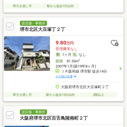
即引き渡し可
駅から徒歩7分以内
貸店舗・事務所
堺市北区大豆塚丁２丁
9.80
万円
管理費等なし
1ヶ月
なし
2
面積
81.36m
2007年1月(築19年8ヶ月)
ＪＲ阪和線 堺市駅 徒歩14分
その他の交通
大阪府堺市北区大豆塚町２丁
即引き渡し可
駅から徒歩15分以内
2階以上
貸店舗・事務所
大阪府堺市北区百舌鳥陵南町２丁