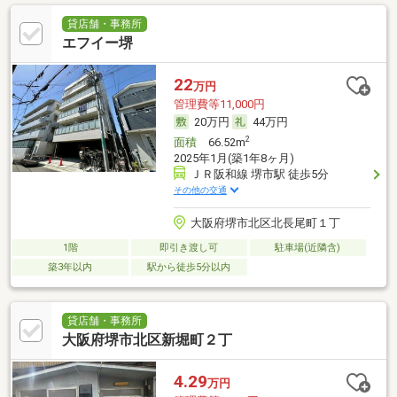
貸店舗・事務所
エフイー堺
22
万円
管理費等11,000円
20万円
44万円
2
面積
66.52m
2025年1月(築1年8ヶ月)
ＪＲ阪和線 堺市駅 徒歩5分
その他の交通
大阪府堺市北区北長尾町１丁
1階
即引き渡し可
駐車場(近隣含)
築3年以内
駅から徒歩5分以内
貸店舗・事務所
大阪府堺市北区新堀町２丁
4.29
万円