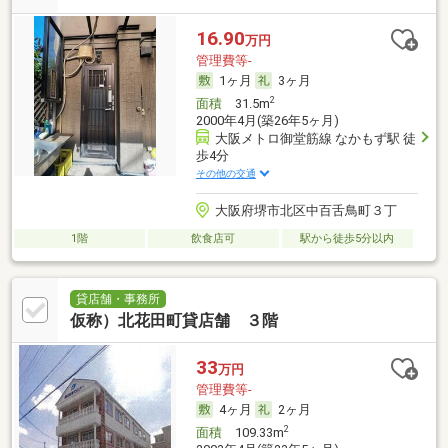
16.90
万円
管理費等-
1ヶ月
3ヶ月
2
面積
31.5m
2000年4月(築26年5ヶ月)
大阪メトロ御堂筋線 なかもず駅 徒
歩4分
その他の交通
大阪府堺市北区中百舌鳥町３丁
1階
飲食店可
駅から徒歩5分以内
貸店舗・事務所
仮称）北花田町貸店舗 ３階
33
万円
管理費等-
4ヶ月
2ヶ月
2
面積
109.33m