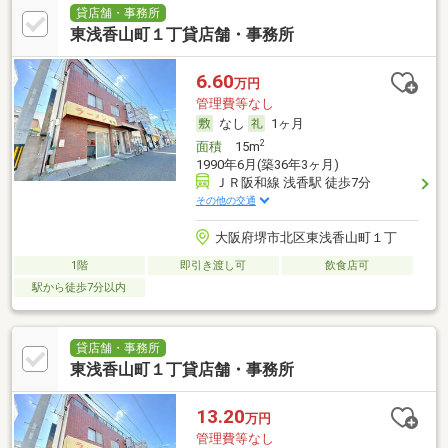
貸店舗・事務所
東浅香山町１丁貸店舗・事務所
6.60
万円
管理費等なし
なし
1ヶ月
2
面積
15m
1990年6月(築36年3ヶ月)
ＪＲ阪和線 浅香駅 徒歩7分
その他の交通
大阪府堺市北区東浅香山町１丁
1階
即引き渡し可
飲食店可
駅から徒歩7分以内
貸店舗・事務所
東浅香山町１丁貸店舗・事務所
13.20
万円
管理費等なし