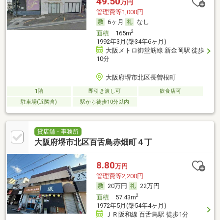
49.50
万円
管理費等1,000円
6ヶ月
なし
2
面積
165m
1992年3月(築34年6ヶ月)
大阪メトロ御堂筋線 新金岡駅 徒歩
10分
大阪府堺市北区長曽根町
1階
即引き渡し可
飲食店可
駐車場(近隣含)
駅から徒歩10分以内
貸店舗・事務所
大阪府堺市北区百舌鳥赤畑町４丁
8.80
万円
管理費等2,200円
20万円
22万円
2
面積
57.43m
1972年5月(築54年4ヶ月)
ＪＲ阪和線 百舌鳥駅 徒歩1分