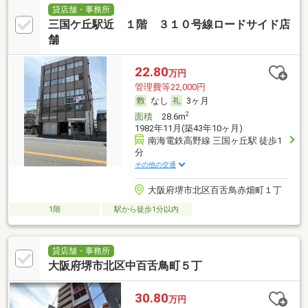
貸店舗・事務所
三国ケ丘駅近 １階 ３１０号線ロードサイド店
舗
22.80
万円
管理費等22,000円
なし
3ヶ月
2
面積
28.6m
1982年11月(築43年10ヶ月)
南海電鉄高野線 三国ヶ丘駅 徒歩1
分
その他の交通
大阪府堺市北区百舌鳥赤畑町１丁
1階
駅から徒歩1分以内
貸店舗・事務所
大阪府堺市北区中百舌鳥町５丁
30.80
万円