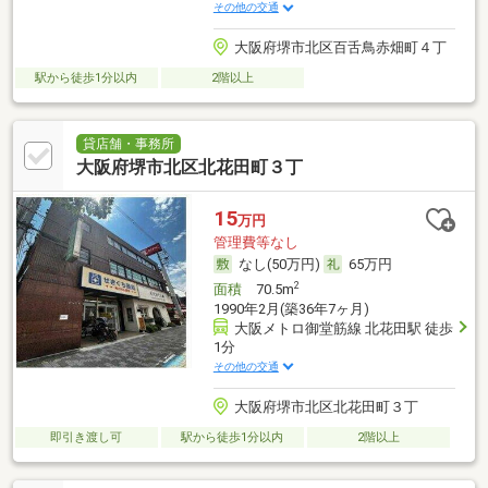
その他の交通
大阪府堺市北区百舌鳥赤畑町４丁
駅から徒歩1分以内
2階以上
貸店舗・事務所
大阪府堺市北区北花田町３丁
15
万円
管理費等なし
なし(50万円)
65万円
2
面積
70.5m
1990年2月(築36年7ヶ月)
大阪メトロ御堂筋線 北花田駅 徒歩
1分
その他の交通
大阪府堺市北区北花田町３丁
即引き渡し可
駅から徒歩1分以内
2階以上