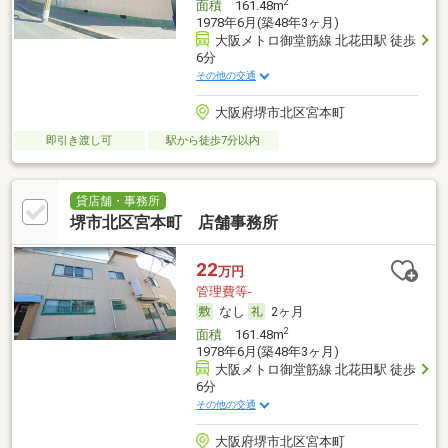
2
面積
161.48m
1978年6月(築48年3ヶ月)
大阪メトロ御堂筋線 北花田駅 徒歩
6分
その他の交通
大阪府堺市北区宮本町
即引き渡し可
駅から徒歩7分以内
貸店舗・事務所
堺市北区宮本町 店舗事務所
22
万円
管理費等-
なし
2ヶ月
2
面積
161.48m
1978年6月(築48年3ヶ月)
大阪メトロ御堂筋線 北花田駅 徒歩
6分
その他の交通
大阪府堺市北区宮本町