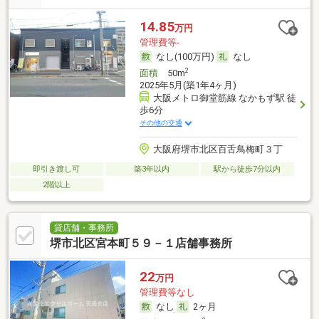
14.85
万円
管理費等-
なし(100万円)
なし
2
面積
50m
2025年5月(築1年4ヶ月)
大阪メトロ御堂筋線 なかもず駅 徒
歩6分
その他の交通
大阪府堺市北区百舌鳥梅町３丁
即引き渡し可
築3年以内
駅から徒歩7分以内
2階以上
貸店舗・事務所
堺市北区宮本町５９－１店舗事務所
22
万円
管理費等なし
なし
2ヶ月