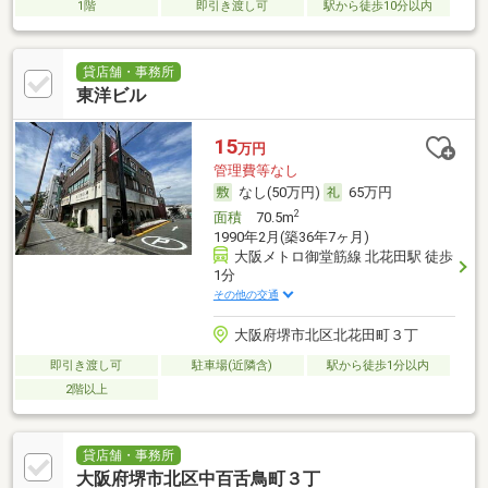
1階
即引き渡し可
駅から徒歩10分以内
貸店舗・事務所
東洋ビル
15
万円
管理費等なし
なし(50万円)
65万円
2
面積
70.5m
1990年2月(築36年7ヶ月)
大阪メトロ御堂筋線 北花田駅 徒歩
1分
その他の交通
大阪府堺市北区北花田町３丁
即引き渡し可
駐車場(近隣含)
駅から徒歩1分以内
2階以上
貸店舗・事務所
大阪府堺市北区中百舌鳥町３丁