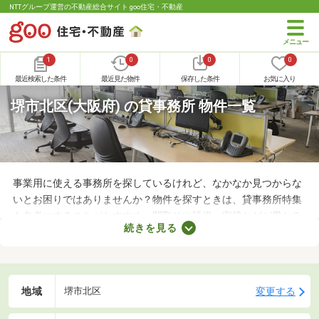
NTTグループ運営の不動産総合サイト goo住宅・不動産
1
0
0
0
最近検索した条件
最近見た物件
保存した条件
お気に入り
堺市北区(大阪府) の貸事務所 物件一覧
事業用に使える事務所を探しているけれど、なかなか見つからな
いとお困りではありませんか？物件を探すときは、貸事務所特集
を参考にすることがおすすめ。間取りや設備、家賃などが異なる
続きを見る
さまざまな物件をまとめて見られるので、希望にあう事務所が見
つかりやすくなります。求める条件を満たす物件に出会うために
も、複数の事務所を比較してみましょう。
地域
変更する
堺市北区