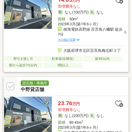
万円
管理費等なし
なし(100万円)
なし
2
面積
50m
2025年3月(築1年6ヶ月)
南海電鉄高野線 百舌鳥八幡駅 徒歩
7分
その他の交通
大阪府堺市北区百舌鳥梅北町３丁
即引き渡し可
駐車場(近隣含)
築3年以内
駅から徒歩7分以内
2階以上
貸店舗・事務所
中野貸店舗
23.76
万円
管理費等なし
なし(200万円)
なし
2
面積
89.43m
2025年3月(築1年6ヶ月)