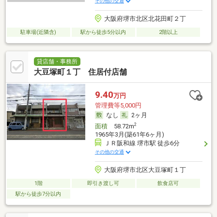
その他の交通
大阪府堺市北区北花田町２丁
駐車場(近隣含)
駅から徒歩5分以内
2階以上
貸店舗・事務所
大豆塚町１丁 住居付店舗
9.40
万円
管理費等5,000円
なし
2ヶ月
2
面積
58.72m
1965年3月(築61年6ヶ月)
ＪＲ阪和線 堺市駅 徒歩6分
その他の交通
大阪府堺市北区大豆塚町１丁
1階
即引き渡し可
飲食店可
駅から徒歩7分以内