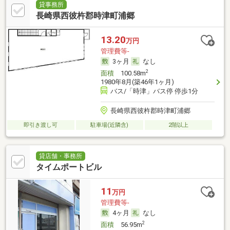
貸事務所
長崎県西彼杵郡時津町浦郷
13.20
万円
管理費等-
3ヶ月
なし
2
面積
100.58m
1980年8月(築46年1ヶ月)
バス/「時津」バス停 停歩1分
長崎県西彼杵郡時津町浦郷
即引き渡し可
駐車場(近隣含)
2階以上
貸店舗・事務所
タイムポートビル
11
万円
管理費等-
4ヶ月
なし
2
面積
56.95m