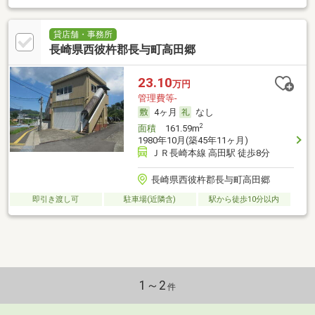
貸店舗・事務所
長崎県西彼杵郡長与町高田郷
23.10
万円
管理費等-
4ヶ月
なし
2
面積
161.59m
1980年10月(築45年11ヶ月)
ＪＲ長崎本線 高田駅 徒歩8分
長崎県西彼杵郡長与町高田郷
即引き渡し可
駐車場(近隣含)
駅から徒歩10分以内
1～2
件