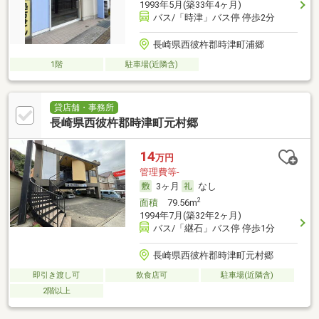
1993年5月(築33年4ヶ月)
バス/「時津」バス停 停歩2分
長崎県西彼杵郡時津町浦郷
1階
駐車場(近隣含)
貸店舗・事務所
長崎県西彼杵郡時津町元村郷
14
万円
管理費等-
3ヶ月
なし
2
面積
79.56m
1994年7月(築32年2ヶ月)
バス/「継石」バス停 停歩1分
長崎県西彼杵郡時津町元村郷
即引き渡し可
飲食店可
駐車場(近隣含)
2階以上