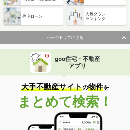
人気タウン
住宅ローン
ランキング
ページトップに戻る
goo住宅・不動産
アプリ
大手不動産サイト
物件
の
を
まとめて検索！