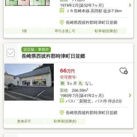
面積
71.02m
1974年2月(築52年7ヶ月)
ＪＲ長崎本線 高田駅 徒歩7.2km
長崎県西彼杵郡時津町日並郷
1階
即引き渡し可
駐車場(近隣含)
貸店舗・事務所
長崎県西彼杵郡時津町日並郷
66
万円
管理費等-
5ヶ月
なし
2
面積
266.59m
1985年7月(築41年2ヶ月)
バス/「新開北」バス停 停歩2分
長崎県西彼杵郡時津町日並郷
飲食店可
駐車場(近隣含)