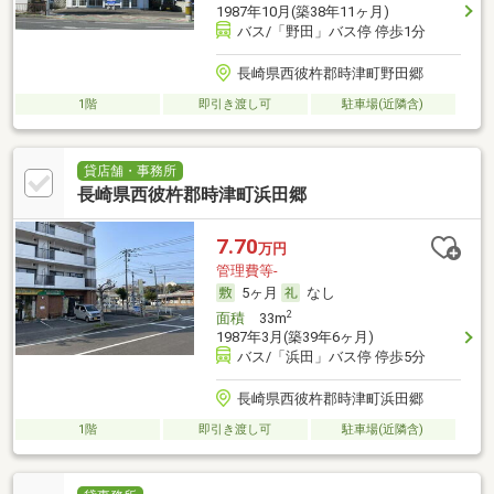
1987年10月(築38年11ヶ月)
バス/「野田」バス停 停歩1分
長崎県西彼杵郡時津町野田郷
1階
即引き渡し可
駐車場(近隣含)
貸店舗・事務所
長崎県西彼杵郡時津町浜田郷
7.70
万円
管理費等-
5ヶ月
なし
2
面積
33m
1987年3月(築39年6ヶ月)
バス/「浜田」バス停 停歩5分
長崎県西彼杵郡時津町浜田郷
1階
即引き渡し可
駐車場(近隣含)