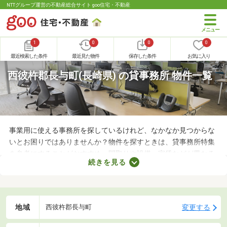
NTTグループ運営の不動産総合サイト goo住宅・不動産
1
0
0
0
最近検索した条件
最近見た物件
保存した条件
お気に入り
西彼杵郡長与町(長崎県) の貸事務所 物件一覧
事業用に使える事務所を探しているけれど、なかなか見つからな
いとお困りではありませんか？物件を探すときは、貸事務所特集
を参考にすることがおすすめ。間取りや設備、家賃などが異なる
続きを見る
さまざまな物件をまとめて見られるので、希望にあう事務所が見
つかりやすくなります。求める条件を満たす物件に出会うために
も、複数の事務所を比較してみましょう。
地域
変更する
西彼杵郡長与町