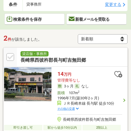
条件
変更する
貸事務所
検索条件を保存
新着メールを受取る
2
件
が該当しました。
貸店舗・事務所
長崎県西彼杵郡長与町吉無田郷
14
万円
管理費等なし
3ヶ月
なし
2
面積
107m
1996年7月(築30年2ヶ月)
ＪＲ長崎本線 長与駅 徒歩10分
その他の交通
長崎県西彼杵郡長与町吉無田郷
即引き渡し可
駅から徒歩10分以内
2階以上