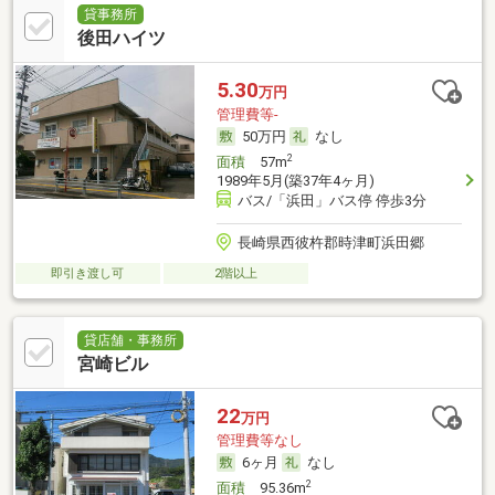
貸事務所
後田ハイツ
5.30
万円
管理費等-
50万円
なし
2
面積
57m
1989年5月(築37年4ヶ月)
バス/「浜田」バス停 停歩3分
長崎県西彼杵郡時津町浜田郷
即引き渡し可
2階以上
貸店舗・事務所
宮崎ビル
22
万円
管理費等なし
6ヶ月
なし
2
面積
95.36m