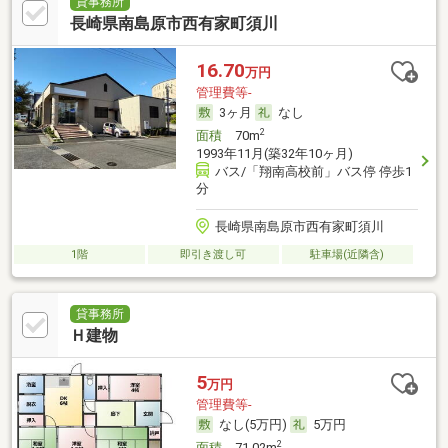
貸事務所
長崎県南島原市西有家町須川
16.70
万円
管理費等-
3ヶ月
なし
2
面積
70m
1993年11月(築32年10ヶ月)
バス/「翔南高校前」バス停 停歩1
分
長崎県南島原市西有家町須川
1階
即引き渡し可
駐車場(近隣含)
貸事務所
Ｈ建物
5
万円
管理費等-
なし(5万円)
5万円
2