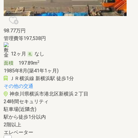
98.77
万円
管理費等197,538円
12ヶ月
なし
2
面積
197.89m
1985年8月(築41年1ヶ月)
ＪＲ横浜線 新横浜駅 徒歩1分
その他の交通
神奈川県横浜市港北区新横浜２丁目
24時間セキュリティ
駐車場(近隣含)
駅から徒歩1分以内
2階以上
エレベーター