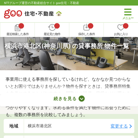
NTTグループ運営の不動産総合サイト goo住宅・不動産
最近検索した条件
最近見た物件
保存した条件
お気に入り
横浜市港北区(神奈川県) の貸事務所 物件一覧
事業用に使える事務所を探しているけれど、なかなか見つからな
いとお困りではありませんか？物件を探すときは、貸事務所特集
を参考にすることがおすすめ。間取りや設備、家賃などが異なる
続きを見る
さまざまな物件をまとめて見られるので、希望にあう事務所が見
つかりやすくなります。求める条件を満たす物件に出会うために
も、複数の事務所を比較してみましょう。
地域
変更する
横浜市港北区