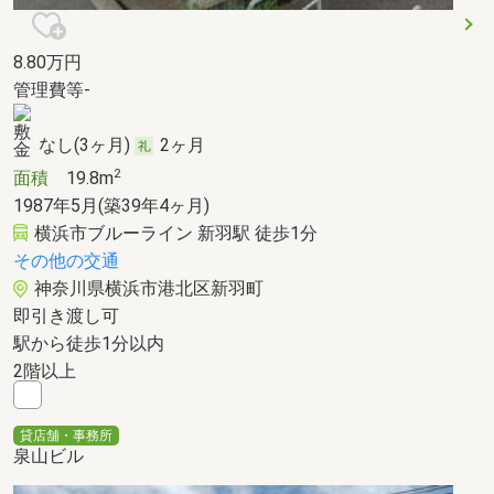
8.80
万円
管理費等-
なし(3ヶ月)
2ヶ月
2
面積
19.8m
1987年5月(築39年4ヶ月)
横浜市ブルーライン 新羽駅 徒歩1分
その他の交通
神奈川県横浜市港北区新羽町
即引き渡し可
駅から徒歩1分以内
2階以上
貸店舗・事務所
泉山ビル