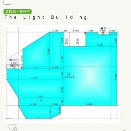
貸店舗・事務所
Ｔｈｅ Ｌｉｇｈｔ Ｂｕｉｌｄｉｎｇ