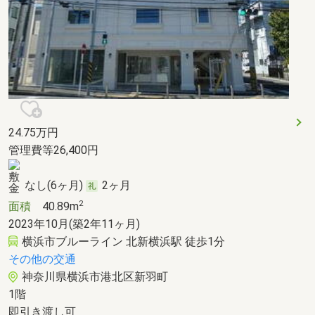
24.75
万円
管理費等26,400円
なし(6ヶ月)
2ヶ月
2
面積
40.89m
2023年10月(築2年11ヶ月)
横浜市ブルーライン 北新横浜駅 徒歩1分
その他の交通
神奈川県横浜市港北区新羽町
1階
即引き渡し可