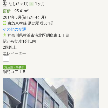
なし(2ヶ月)
1ヶ月
2
面積
95.41m
2014年5月(築12年4ヶ月)
東急東横線 綱島駅 徒歩1分
その他の交通
神奈川県横浜市港北区綱島東１丁目
駅から徒歩1分以内
2階以上
エレベーター
貸店舗・事務所
綱島コア１５