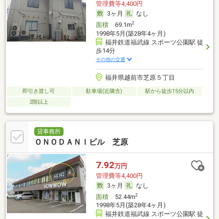
管理費等4,400円
3ヶ月
なし
2
面積
69.1m
1998年5月(築28年4ヶ月)
福井鉄道福武線 スポーツ公園駅 徒
歩14分
その他の交通
福井県越前市芝原５丁目
即引き渡し可
駐車場(近隣含)
駅から徒歩15分以内
2階以上
貸事務所
ＯＮＯＤＡＮＩビル 芝原
7.92
万円
管理費等4,400円
3ヶ月
なし
2
面積
52.44m
1998年5月(築28年4ヶ月)
福井鉄道福武線 スポーツ公園駅 徒