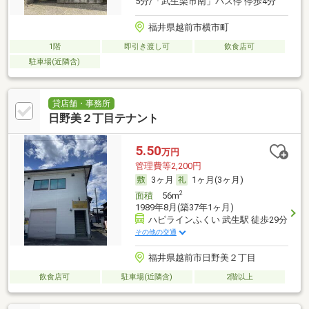
5分/「武生楽市南」バス停 停歩4分
福井県越前市横市町
1階
即引き渡し可
飲食店可
駐車場(近隣含)
貸店舗・事務所
日野美２丁目テナント
5.50
万円
管理費等2,200円
3ヶ月
1ヶ月(3ヶ月)
2
面積
56m
1989年8月(築37年1ヶ月)
ハピラインふくい 武生駅 徒歩29分
その他の交通
福井県越前市日野美２丁目
飲食店可
駐車場(近隣含)
2階以上