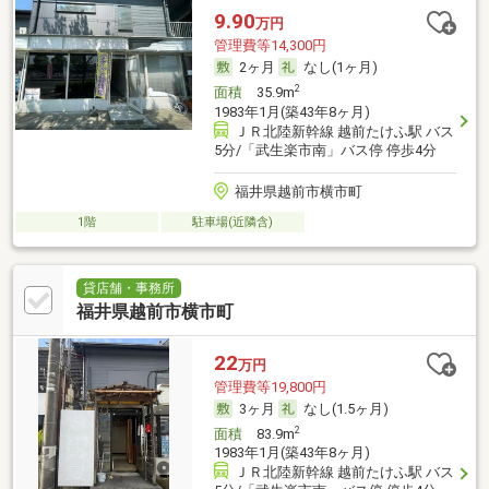
9.90
万円
管理費等14,300円
2ヶ月
なし(1ヶ月)
2
面積
35.9m
1983年1月(築43年8ヶ月)
ＪＲ北陸新幹線 越前たけふ駅 バス
5分/「武生楽市南」バス停 停歩4分
福井県越前市横市町
1階
駐車場(近隣含)
貸店舗・事務所
福井県越前市横市町
22
万円
管理費等19,800円
3ヶ月
なし(1.5ヶ月)
2
面積
83.9m
1983年1月(築43年8ヶ月)
ＪＲ北陸新幹線 越前たけふ駅 バス