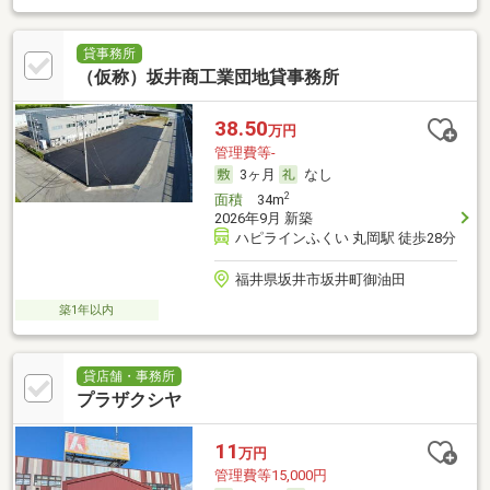
貸事務所
（仮称）坂井商工業団地貸事務所
38.50
万円
管理費等-
3ヶ月
なし
2
面積
34m
2026年9月 新築
ハピラインふくい 丸岡駅 徒歩28分
福井県坂井市坂井町御油田
築1年以内
貸店舗・事務所
プラザクシヤ
11
万円
管理費等15,000円