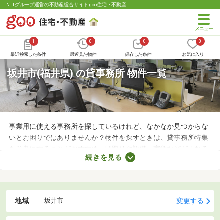
NTTグループ運営の不動産総合サイト goo住宅・不動産
1
0
0
0
最近検索した条件
最近見た物件
保存した条件
お気に入り
坂井市(福井県) の貸事務所 物件一覧
事業用に使える事務所を探しているけれど、なかなか見つからな
いとお困りではありませんか？物件を探すときは、貸事務所特集
を参考にすることがおすすめ。間取りや設備、家賃などが異なる
続きを見る
さまざまな物件をまとめて見られるので、希望にあう事務所が見
つかりやすくなります。求める条件を満たす物件に出会うために
も、複数の事務所を比較してみましょう。
地域
変更する
坂井市