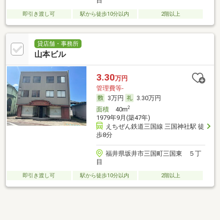
目
即引き渡し可
駅から徒歩10分以内
2階以上
貸店舗・事務所
山本ビル
3.30
万円
管理費等-
3万円
3.30万円
2
面積
40m
1979年9月(築47年)
えちぜん鉄道三国線 三国神社駅 徒
歩8分
福井県坂井市三国町三国東 ５丁
目
即引き渡し可
駅から徒歩10分以内
2階以上