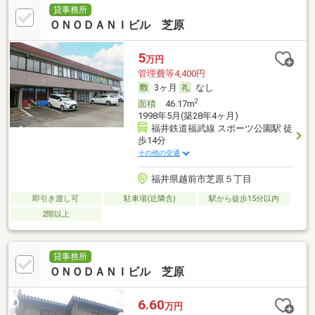
貸事務所
ＯＮＯＤＡＮＩビル 芝原
5
万円
管理費等4,400円
3ヶ月
なし
2
面積
46.17m
1998年5月(築28年4ヶ月)
福井鉄道福武線 スポーツ公園駅 徒
歩14分
その他の交通
福井県越前市芝原５丁目
即引き渡し可
駐車場(近隣含)
駅から徒歩15分以内
2階以上
貸事務所
ＯＮＯＤＡＮＩビル 芝原
6.60
万円