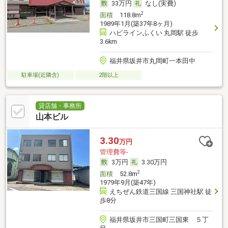
33万円
なし(実費)
2
面積
118.8m
1989年1月(築37年8ヶ月)
ハピラインふくい 丸岡駅 徒歩
3.6km
福井県坂井市丸岡町一本田中
駐車場(近隣含)
2階以上
貸店舗・事務所
山本ビル
3.30
万円
管理費等-
3万円
3.30万円
2
面積
52.8m
1979年9月(築47年)
えちぜん鉄道三国線 三国神社駅 徒
歩8分
福井県坂井市三国町三国東 ５丁