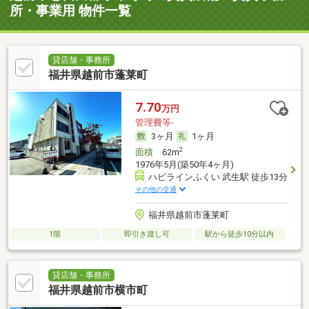
所・事業用 物件一覧
貸店舗・事務所
福井県越前市蓬莱町
7.70
万円
管理費等-
3ヶ月
1ヶ月
2
面積
62m
1976年5月(築50年4ヶ月)
ハピラインふくい 武生駅 徒歩13分
その他の交通
福井県越前市蓬莱町
1階
即引き渡し可
駅から徒歩10分以内
貸店舗・事務所
福井県越前市横市町