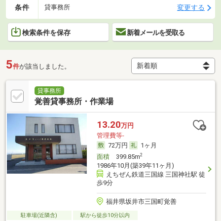
条件
変更する
貸事務所
検索条件を保存
新着メールを受取る
5
件
が該当しました。
貸事務所
覚善貸事務所・作業場
13.20
万円
管理費等-
72万円
1ヶ月
2
面積
399.85m
1986年10月(築39年11ヶ月)
えちぜん鉄道三国線 三国神社駅 徒
歩9分
福井県坂井市三国町覚善
駐車場(近隣含)
駅から徒歩10分以内