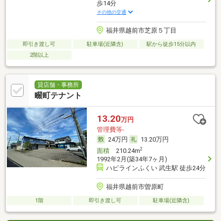
歩14分
その他の交通
福井県越前市芝原５丁目
即引き渡し可
駐車場(近隣含)
駅から徒歩15分以内
2階以上
貸店舗・事務所
畷町テナント
13.20
万円
管理費等-
24万円
13.20万円
2
面積
210.24m
1992年2月(築34年7ヶ月)
ハピラインふくい 武生駅 徒歩24分
福井県越前市曽原町
1階
即引き渡し可
駐車場(近隣含)