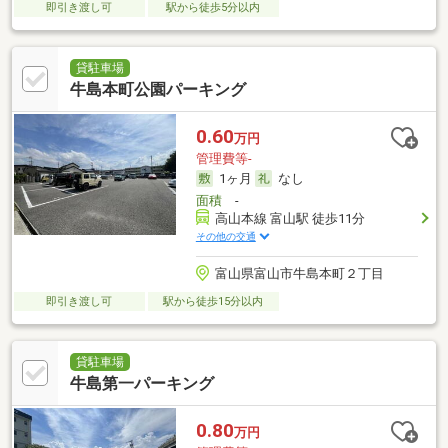
即引き渡し可
駅から徒歩5分以内
貸駐車場
牛島本町公園パーキング
0.60
万円
管理費等-
1ヶ月
なし
面積
-
高山本線 富山駅 徒歩11分
その他の交通
富山県富山市牛島本町２丁目
即引き渡し可
駅から徒歩15分以内
貸駐車場
牛島第一パーキング
0.80
万円