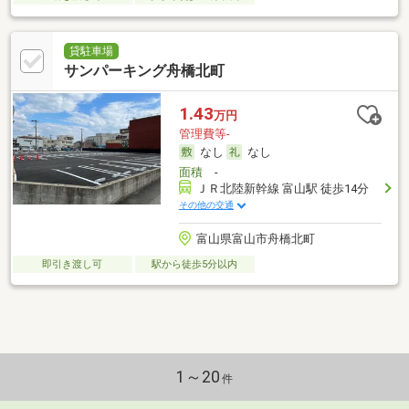
貸駐車場
サンパーキング舟橋北町
1.43
万円
管理費等-
なし
なし
面積
-
ＪＲ北陸新幹線 富山駅 徒歩14分
その他の交通
富山県富山市舟橋北町
即引き渡し可
駅から徒歩5分以内
1～20
件