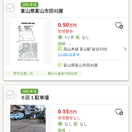
貸駐車場
富山県富山市田刈屋
0.50
万円
管理費等-
1ヶ月
なし
面積
-
高山本線 富山駅 徒歩25分
その他の交通
富山県富山市田刈屋
即引き渡し可
駅から徒歩15分以内
貸駐車場
６区１駐車場
0.55
万円
管理費等なし
なし
なし
面積
-