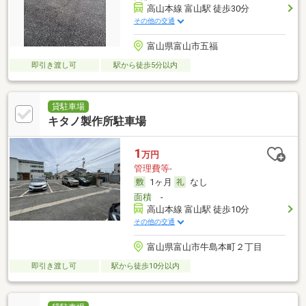
高山本線 富山駅 徒歩30分
その他の交通
富山県富山市五福
即引き渡し可
駅から徒歩5分以内
貸駐車場
キタノ製作所駐車場
1
万円
管理費等-
1ヶ月
なし
面積
-
高山本線 富山駅 徒歩10分
その他の交通
富山県富山市牛島本町２丁目
即引き渡し可
駅から徒歩10分以内