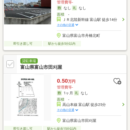
管理費等-
なし
なし
面積
-
ＪＲ北陸新幹線 富山駅 徒歩14分
その他の交通
富山県富山市舟橋北町
即引き渡し可
駅から徒歩5分以内
貸駐車場
富山県富山市田刈屋
0.50
万円
管理費等-
1ヶ月
なし
面積
-
高山本線 富山駅 徒歩25分
その他の交通
富山県富山市田刈屋
即引き渡し可
駅から徒歩15分以内