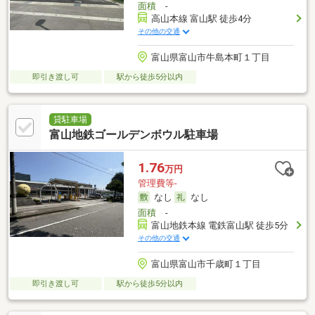
面積
-
高山本線 富山駅 徒歩4分
その他の交通
富山県富山市牛島本町１丁目
即引き渡し可
駅から徒歩5分以内
貸駐車場
富山地鉄ゴールデンボウル駐車場
1.76
万円
管理費等-
なし
なし
面積
-
富山地鉄本線 電鉄富山駅 徒歩5分
その他の交通
富山県富山市千歳町１丁目
即引き渡し可
駅から徒歩5分以内