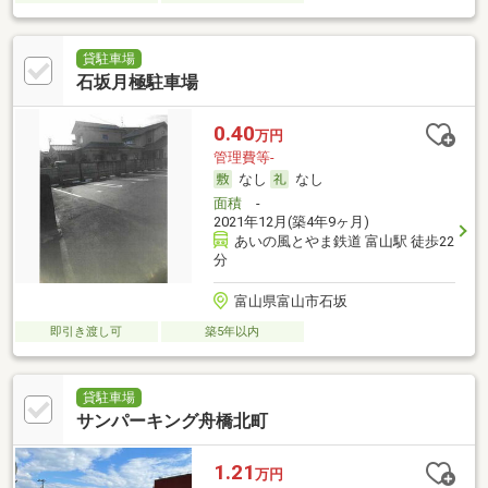
貸駐車場
石坂月極駐車場
0.40
万円
管理費等-
なし
なし
面積
-
2021年12月(築4年9ヶ月)
あいの風とやま鉄道 富山駅 徒歩22
分
富山県富山市石坂
即引き渡し可
築5年以内
貸駐車場
サンパーキング舟橋北町
1.21
万円