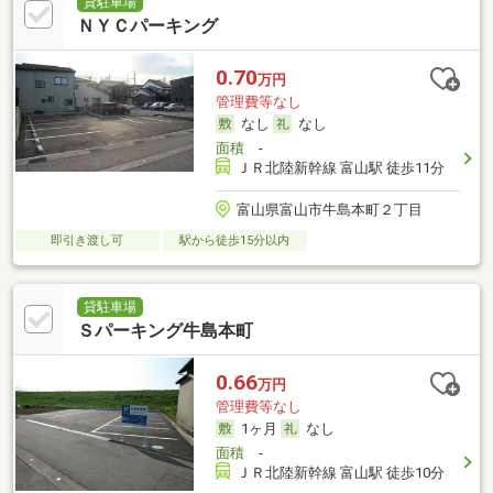
貸駐車場
ＮＹＣパーキング
0.70
万円
管理費等なし
なし
なし
面積
-
ＪＲ北陸新幹線 富山駅 徒歩11分
富山県富山市牛島本町２丁目
即引き渡し可
駅から徒歩15分以内
貸駐車場
Ｓパーキング牛島本町
0.66
万円
管理費等なし
1ヶ月
なし
面積
-
ＪＲ北陸新幹線 富山駅 徒歩10分