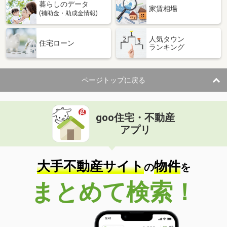
暮らしのデータ
家賃相場
(補助金・助成金情報)
人気タウン
住宅ローン
ランキング
ページトップに戻る
goo住宅・不動産
アプリ
大手不動産サイト
物件
の
を
まとめて検索！