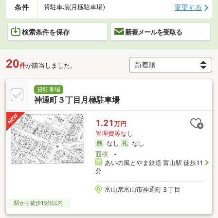
条件
変更する
貸駐車場(月極駐車場)
検索条件を保存
新着メールを受取る
20
件
が該当しました。
貸駐車場
神通町３丁目月極駐車場
1.21
万円
管理費等なし
なし
なし
面積
-
あいの風とやま鉄道 富山駅 徒歩11
分
富山県富山市神通町３丁目
駅から徒歩15分以内