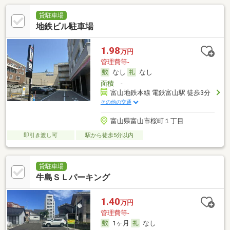
貸駐車場
地鉄ビル駐車場
1.98
万円
管理費等-
なし
なし
面積
-
富山地鉄本線 電鉄富山駅 徒歩3分
その他の交通
富山県富山市桜町１丁目
即引き渡し可
駅から徒歩5分以内
貸駐車場
牛島ＳＬパーキング
1.40
万円
管理費等-
1ヶ月
なし