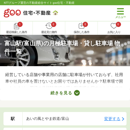
NTTグループ運営の不動産総合サイト goo住宅・不動産
1
0
0
0
最近検索した条件
最近見た物件
保存した条件
お気に入り
富山駅(富山県)の月極駐車場・貸し駐車場 物
件一覧
経営している店舗や事業用の店舗に駐車場が付いておらず、社用
車や社員の車を置けないとお困りではありませんか？駐車場で困
ったときは、周辺の月極駐車場や貸し駐車場を探すことがおすす
続きを見る
め。店舗や事務所から近い場所に駐車スペースを確保できれば、
車への移動も楽に行えます。ここで月極駐車場・貸し駐車場を紹
介するので、立地をチェックしてみましょう。
駅
変更する
あいの風とやま鉄道/富山