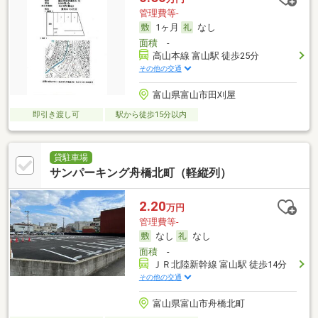
管理費等-
1ヶ月
なし
面積
-
高山本線 富山駅 徒歩25分
その他の交通
富山県富山市田刈屋
即引き渡し可
駅から徒歩15分以内
貸駐車場
サンパーキング舟橋北町（軽縦列）
2.20
万円
管理費等-
なし
なし
面積
-
ＪＲ北陸新幹線 富山駅 徒歩14分
その他の交通
富山県富山市舟橋北町