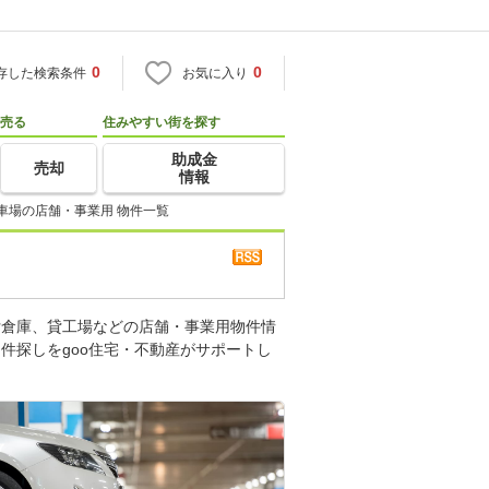
0
0
存した検索条件
お気に入り
売る
住みやすい街を探す
助成金
売却
情報
車場の店舗・事業用 物件一覧
貸倉庫、貸工場などの店舗・事業用物件情
件探しをgoo住宅・不動産がサポートし