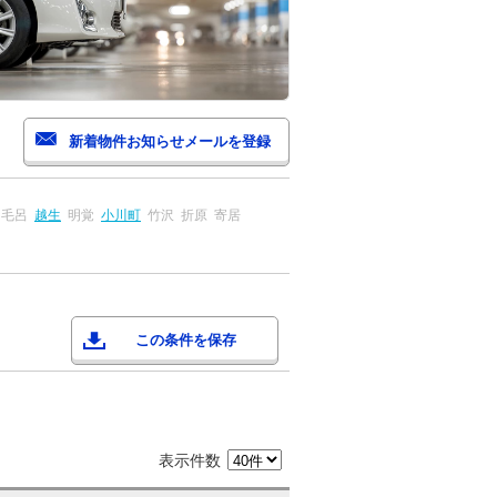
毛呂
越生
明覚
小川町
竹沢
折原
寄居
この条件を保存
表示件数