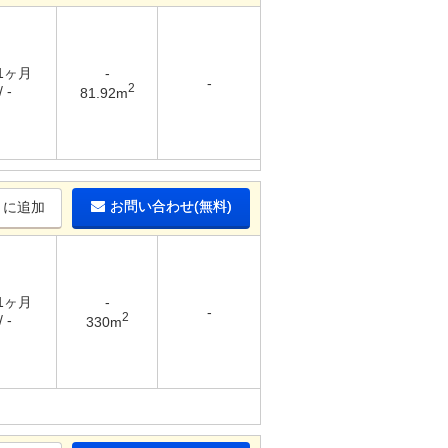
 1ヶ月
-
-
2
 -
81.92m
お問い合わせ(無料)
りに追加
 1ヶ月
-
-
2
 -
330m