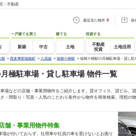
住宅・不動産
0
最近見た物件
保
一戸建てを買う
建てる
投資する
不動産
古
新築
中古
土地
土地活用
投資
京都
>
西多摩郡瑞穂町
>
八高線
>
箱根ケ崎駅
>
箱根ケ崎駅の月極駐車場・貸し駐
の月極駐車場・貸し駐車場 物件一覧
し駐車場などの店舗・事業用物件をご紹介します。貸オフィス、貸ビル、
広さ・間取り・写真・人気のこだわり条件から物件を簡単検索。理想の物
店舗・事業用物件特集
車場が付いておらず、社用車や社員の車を置けないとお困り