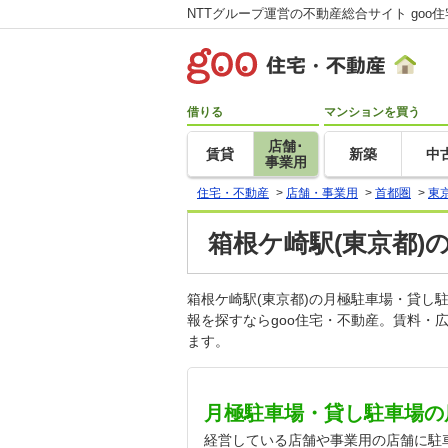
NTTグループ運営の不動産総合サイト goo
借りる
マンションを買う
店舗･
賃貸
新築
中
事業用
住宅・不動産
>
店舗・事業用
>
首都圏
>
東
箱根ケ崎駅(東京都)
箱根ケ崎駅(東京都)の月極駐車場・貸
報を探すならgoo住宅・不動産。賃料・
ます。
月極駐車場・貸し駐車場の
経営している店舗や事業用の店舗に駐