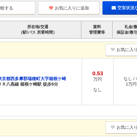
お気に入りに追加
空室状況
所在地/交通
賃料
礼金/
（駅/バス 所要時間）
管理費等
保証金/敷
お気に入
0.53
東京都西多摩郡瑞穂町大字箱根ケ崎
なし /
万円
ＪＲ八高線 箱根ケ崎駅 徒歩9分
1万円 
なし
お気に入