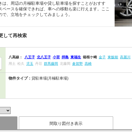
きは、周辺の月極駐車場や貸し駐車場を探すことがおすす
スペースを確保できれば、車への移動も楽に行えます。ここ
ので、立地をチェックしてみましょう。
更して再検索
八高線：
八王子
北八王子
小宮
拝島
東福生
箱根ケ崎
金子
東飯能
高麗川
用土
松久
児玉
丹荘
群馬藤岡
北藤岡
倉賀野
高崎
物件タイプ：
貸駐車場(月極駐車場)
間取り図付き表示