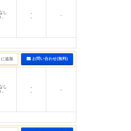
 なし
-
-
 -
-
お問い合わせ(無料)
りに追加
 なし
-
-
 -
-