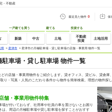
住宅・不動産
0
最近見た物件
保
一戸建てを買う
建てる
投資する
不動産
古
新築
中古
土地
土地活用
投資
葉県
>
君津市
>
君津市の月極駐車場・貸し駐車場の店舗・事業用 物件一覧
月極駐車場・貸し駐車場 物件一覧
などの店舗・事業用物件をご紹介します。貸オフィス、貸ビル、貸倉庫
間取り・写真・人気のこだわり条件から物件を簡単検索。理想の物件探し
店舗・事業用物件特集
車場が付いておらず、社用車や社員の車を置けないとお困り
きは、周辺の月極駐車場や貸し駐車場を探すことがおすす