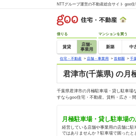
NTTグループ運営の不動産総合サイト goo
借りる
マンションを買う
店舗･
賃貸
新築
中
事業用
住宅・不動産
>
店舗・事業用
>
首都圏
>
千
君津市(千葉県) の
千葉県君津市の月極駐車場・貸し駐車場
すならgoo住宅・不動産。賃料・広さ・
月極駐車場・貸し駐車場の
経営している店舗や事業用の店舗に駐
ではありませんか？駐車場で困ったと