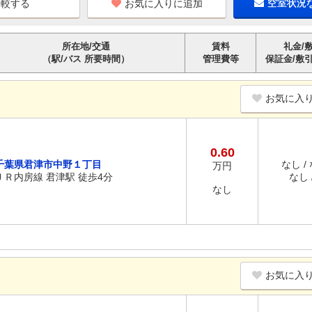
お気に入りに追加
空室状況
所在地/交通
賃料
礼金/
（駅/バス 所要時間）
管理費等
保証金/敷
お気に入
0.60
千葉県君津市中野１丁目
なし /
万円
ＪＲ内房線 君津駅 徒歩4分
なし /
なし
お気に入