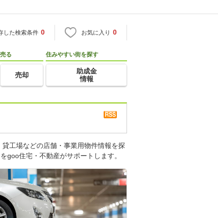
0
0
存した検索条件
お気に入り
売る
住みやすい街を探す
助成金
売却
情報
、貸工場などの店舗・事業用物件情報を探
をgoo住宅・不動産がサポートします。