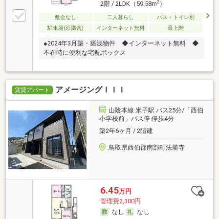
2
2階 / 2LDK（59.58m
）
敷金なし
二人暮らし
バス・トイレ別
駐車場(近隣含)
インターネット無料
最上階
●2024年3月築・築浅物件 ◆インターネット無料 ◆
不在時に便利な宅配ボックス
アメージングＩＩＩ
賃貸アパート
山陰本線 米子駅 バス25分/「西伯
小学校前」バス停 停歩4分
築2年6ヶ月 / 2階建
鳥取県西伯郡南部町法勝寺
6.45
万円
管理費2,300円
なし
なし