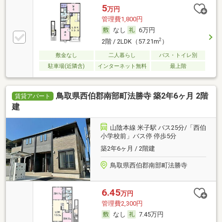
5
万円
管理費1,800円
なし
6万円
2
2階 / 2LDK（57.21m
）
敷金なし
二人暮らし
バス・トイレ別
駐車場(近隣含)
インターネット無料
最上階
鳥取県西伯郡南部町法勝寺 築2年6ヶ月 2階
賃貸アパート
建
山陰本線 米子駅 バス25分/「西伯
小学校前」バス停 停歩5分
築2年6ヶ月 / 2階建
鳥取県西伯郡南部町法勝寺
6.45
万円
管理費2,300円
なし
7.45万円