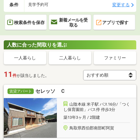
条件
変更する
見学予約可
新着メールを受
検索条件を保存
アプリで探す
取る
人数に合った間取りを選ぶ
一人暮らし
二人暮らし
ファミリー
11
件
が該当しました。
セレッソ Ｃ
賃貸アパート
山陰本線 米子駅 バス16分/「つく
し保育園前」バス停 停歩3分
築13年3ヶ月 / 2階建
鳥取県西伯郡南部町阿賀