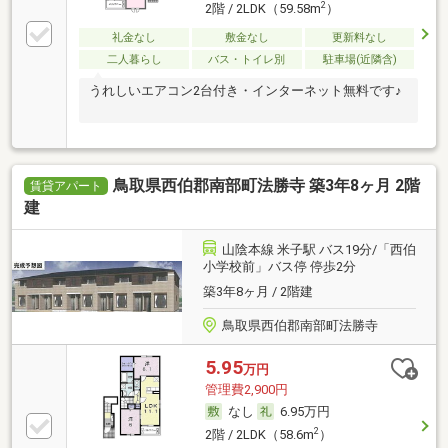
2
2階 / 2LDK（59.58m
）
礼金なし
敷金なし
更新料なし
二人暮らし
バス・トイレ別
駐車場(近隣含)
うれしいエアコン2台付き・インターネット無料です♪
鳥取県西伯郡南部町法勝寺 築3年8ヶ月 2階
賃貸アパート
建
山陰本線 米子駅 バス19分/「西伯
小学校前」バス停 停歩2分
築3年8ヶ月 / 2階建
鳥取県西伯郡南部町法勝寺
5.95
万円
管理費2,900円
なし
6.95万円
2
2階 / 2LDK（58.6m
）