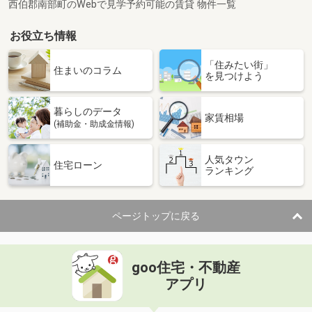
西伯郡南部町のWebで見学予約可能の賃貸 物件一覧
お役立ち情報
「住みたい街」
住まいのコラム
を見つけよう
暮らしのデータ
家賃相場
(補助金・助成金情報)
人気タウン
住宅ローン
ランキング
ページトップに戻る
goo住宅・不動産
アプリ