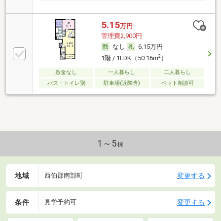
メラ
5.15
万円
管理費2,900円
なし
6.15万円
2
1階 / 1LDK（50.16m
）
敷金なし
一人暮らし
二人暮らし
バス・トイレ別
駐車場(近隣含)
ペット相談可
1～5
棟
地域
変更する
西伯郡南部町
条件
変更する
見学予約可