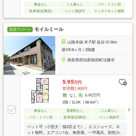
敷金なし
二人暮らし
バス・トイレ別
駐車場(近隣含)
ペット相談可
インターネット無料
モイルミール
賃貸アパート
山陰本線 米子駅 徒歩10.3km
築3年8ヶ月 / 2階建
鳥取県西伯郡南部町法勝寺
5.95
万円
管理費2,900円
なし
6.95万円
2
2階 / 2LDK（58.6m
）
敷金なし
更新料なし
二人暮らし
バス・トイレ別
駐車場(近隣含)
ペット相談可
ペット可（小型犬・猫2匹まで）。エコジョーズ。ネ
ット無料。エアコン1台。角部屋。一坪風呂。防犯カ