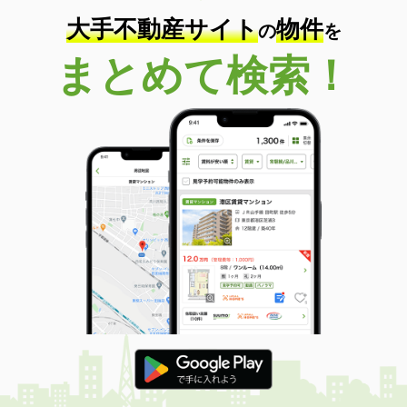
大手不動産サイト
物件
の
を
まとめて検索！