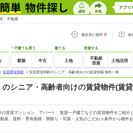
住宅・不動産
0
最近見た物件
保
一戸建てを買う
建てる
投資する
不動産
古
新築
中古
土地
土地活用
投資
>
安芸郡安田町
>
安芸郡安田町のシニア・高齢者向けの賃貸情報 物件一覧
) のシニア・高齢者向けの賃貸物件(賃
けの賃貸マンション、アパート、賃貸一戸建てなどの賃貸物件をご紹介
不動産。賃料・専有面積・間取り・写真・人気のこだわり条件から物件を