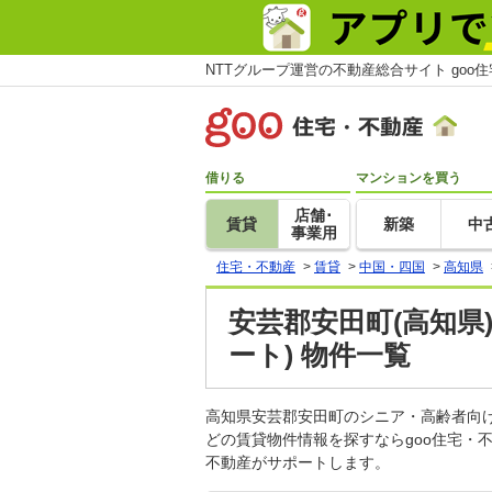
NTTグループ運営の不動産総合サイト goo
借りる
マンションを買う
店舗･
賃貸
新築
中
事業用
住宅・不動産
>
賃貸
>
中国・四国
>
高知県
安芸郡安田町(高知県
ート) 物件一覧
高知県安芸郡安田町のシニア・高齢者向
どの賃貸物件情報を探すならgoo住宅・
不動産がサポートします。