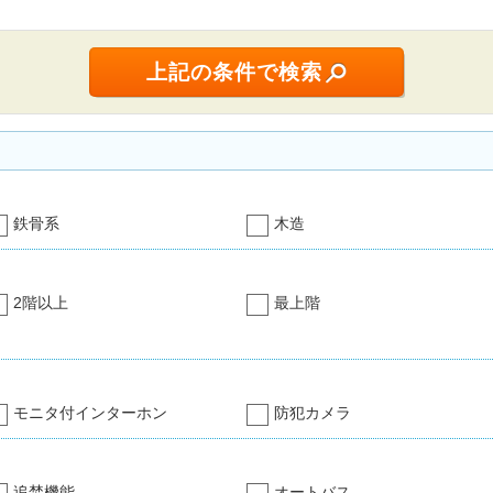
鉄骨系
木造
2階以上
最上階
モニタ付インターホン
防犯カメラ
追焚機能
オートバス