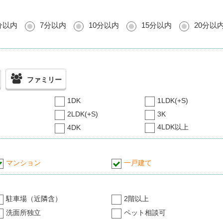
分以内
7分以内
10分以内
15分以内
20分以
ファミリー
1DK
1LDK(+S)
2LDK(+S)
3K
4LDK以上
4DK
マンション
一戸建て
駐車場（近隣含）
2階以上
洗面所独立
ペット相談可