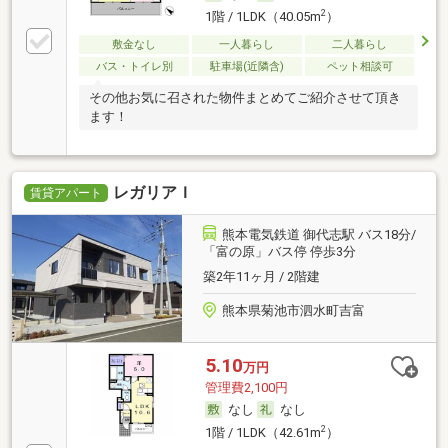
2
1階 / 1LDK（40.05m
）
敷金なし
一人暮らし
二人暮らし
バス・トイレ別
駐車場(近隣含)
ペット相談可
その他お気に召された物件まとめてご紹介させて頂き
ます！
レガリアＩ
賃貸アパート
熊本電気鉄道 御代志駅 バス18分/
「富の原」バス停 停歩3分
築2年11ヶ月 / 2階建
熊本県菊池市泗水町吉富
5.10
万円
管理費2,100円
なし
なし
2
1階 / 1LDK（42.61m
）