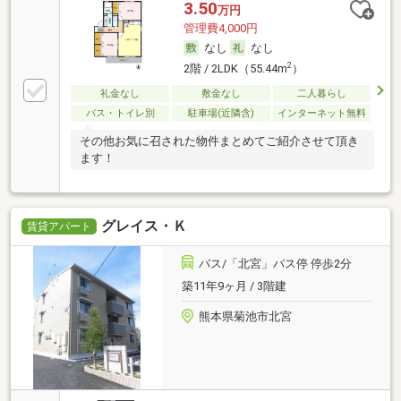
3.50
万円
管理費4,000円
なし
なし
2
2階 / 2LDK（55.44m
）
礼金なし
敷金なし
二人暮らし
バス・トイレ別
駐車場(近隣含)
インターネット無料
その他お気に召された物件まとめてご紹介させて頂き
ます！
グレイス・Ｋ
賃貸アパート
バス/「北宮」バス停 停歩2分
築11年9ヶ月 / 3階建
熊本県菊池市北宮