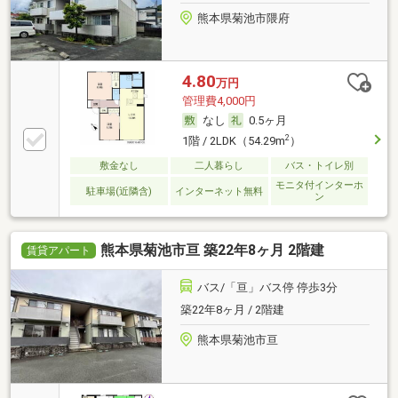
熊本県菊池市隈府
4.80
万円
管理費4,000円
なし
0.5ヶ月
2
1階 / 2LDK（54.29m
）
敷金なし
二人暮らし
バス・トイレ別
モニタ付インターホ
駐車場(近隣含)
インターネット無料
ン
熊本県菊池市亘 築22年8ヶ月 2階建
賃貸アパート
バス/「亘」バス停 停歩3分
築22年8ヶ月 / 2階建
熊本県菊池市亘