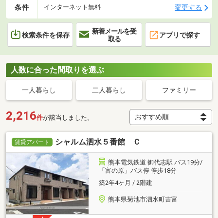
条件
変更する
インターネット無料
新着メールを受
検索条件を保存
アプリで探す
取る
人数に合った間取りを選ぶ
一人暮らし
二人暮らし
ファミリー
2,216
件
が該当しました。
シャルム泗水５番館 Ｃ
賃貸アパート
熊本電気鉄道 御代志駅 バス19分/
「富の原」バス停 停歩18分
築2年4ヶ月 / 2階建
熊本県菊池市泗水町吉富