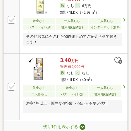
なし
6万円
2
3階 / 1LDK（42.93m
）
敷金なし
一人暮らし
二人暮らし
バス・トイレ別
駐車場(近隣含)
インターネット無料
その他お気に召された物件まとめてご紹介させて頂き
ます！
3.40
万円
管理費5,000円
なし
なし
2
1階 / 1LDK（40m
）
礼金なし
敷金なし
一人暮らし
二人暮らし
バス・トイレ別
駐車場(近隣含)
浴室1坪以上・閑静な住宅街・保証人不要／代行
残り1件を表示する