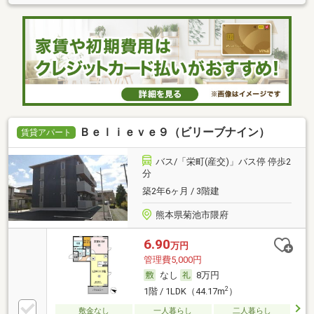
Ｂｅｌｉｅｖｅ９（ビリーブナイン）
賃貸アパート
バス/「栄町(産交)」バス停 停歩2
分
築2年6ヶ月 / 3階建
熊本県菊池市隈府
6.90
万円
管理費5,000円
なし
8万円
2
1階 / 1LDK（44.17m
）
敷金なし
一人暮らし
二人暮らし