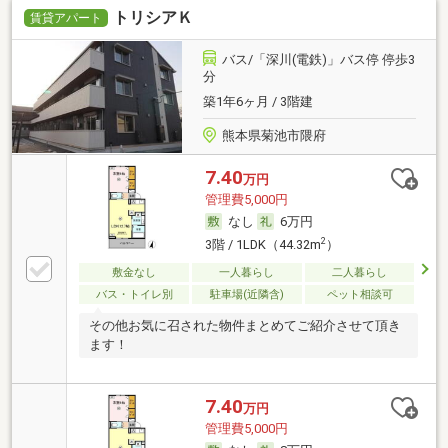
トリシアＫ
賃貸アパート
バス/「深川(電鉄)」バス停 停歩3
分
築1年6ヶ月 / 3階建
熊本県菊池市隈府
7.40
万円
管理費5,000円
なし
6万円
2
3階 / 1LDK（44.32m
）
敷金なし
一人暮らし
二人暮らし
バス・トイレ別
駐車場(近隣含)
ペット相談可
その他お気に召された物件まとめてご紹介させて頂き
ます！
7.40
万円
管理費5,000円