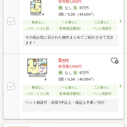
管理費5,000円
なし
8万円
2
3階 / 1LDK（44.63m
）
敷金なし
一人暮らし
二人暮らし
バス・トイレ別
駐車場(近隣含)
ペット相談可
その他お気に召された物件まとめてご紹介させて頂き
ます！
5
万円
管理費5,000円
なし
8万円
2
2階 / 1LDK（40.05m
）
敷金なし
一人暮らし
二人暮らし
バス・トイレ別
駐車場(近隣含)
ペット相談可
ペット相談可・浴室1坪以上・保証人不要／代行