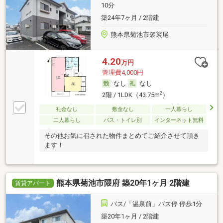
10分
築24年7ヶ月 / 2階建
熊本県菊池市袈裟尾
4.20
万円
管理費4,000円
なし
なし
2
2階 / 1LDK（43.75m
）
礼金なし
敷金なし
一人暮らし
二人暮らし
バス・トイレ別
インターネット無料
その他お気に召された物件まとめてご紹介させて頂き
ます！
熊本県菊池市隈府 築20年1ヶ月 2階建
賃貸アパート
バス/「温泉前」バス停 停歩1分
築20年1ヶ月 / 2階建