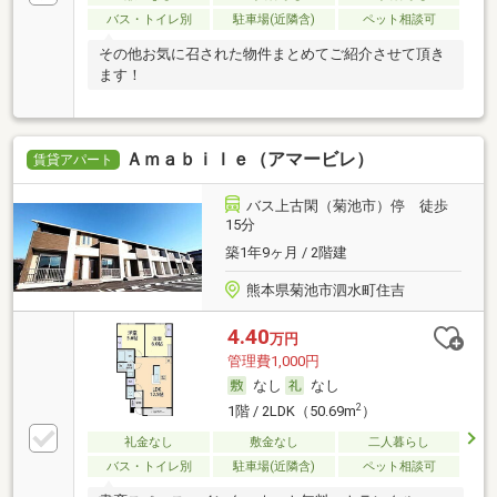
バス・トイレ別
駐車場(近隣含)
ペット相談可
その他お気に召された物件まとめてご紹介させて頂き
ます！
Ａｍａｂｉｌｅ（アマービレ）
賃貸アパート
バス上古閑（菊池市）停 徒歩
15分
築1年9ヶ月 / 2階建
熊本県菊池市泗水町住吉
4.40
万円
管理費1,000円
なし
なし
2
1階 / 2LDK（50.69m
）
礼金なし
敷金なし
二人暮らし
バス・トイレ別
駐車場(近隣含)
ペット相談可