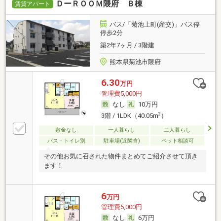
ＤーＲＯＯＭ隈府 Ｂ棟
賃貸アパート
バス/「菊池上町(産交)」バス停
停歩2分
築2年7ヶ月 / 3階建
熊本県菊池市隈府
6.30
万円
管理費5,000円
なし
10万円
2
3階 / 1LDK（40.05m
）
敷金なし
一人暮らし
二人暮らし
バス・トイレ別
駐車場(近隣含)
ペット相談可
その他お気に召された物件まとめてご紹介させて頂き
ます！
6
万円
管理費5,000円
なし
6万円