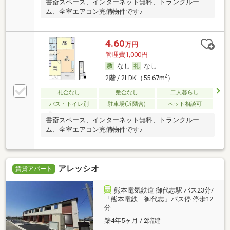
書斎スペース、インターネット無料、トランクルー
ム、全室エアコン完備物件です♪
4.60
万円
管理費1,000円
なし
なし
2
2階 / 2LDK（55.67m
）
礼金なし
敷金なし
二人暮らし
バス・トイレ別
駐車場(近隣含)
ペット相談可
書斎スペース、インターネット無料、トランクルー
ム、全室エアコン完備物件です♪
アレッシオ
賃貸アパート
熊本電気鉄道 御代志駅 バス23分/
「熊本電鉄 御代志」バス停 停歩12
分
築4年5ヶ月 / 2階建