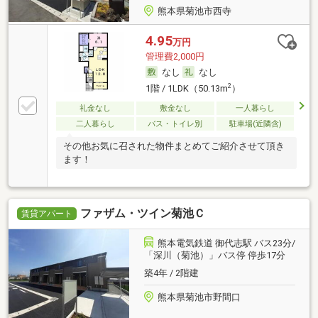
熊本県菊池市西寺
4.95
万円
管理費2,000円
なし
なし
2
1階 / 1LDK（50.13m
）
礼金なし
敷金なし
一人暮らし
二人暮らし
バス・トイレ別
駐車場(近隣含)
その他お気に召された物件まとめてご紹介させて頂き
ます！
ファザム・ツイン菊池Ｃ
賃貸アパート
熊本電気鉄道 御代志駅 バス23分/
「深川（菊池）」バス停 停歩17分
築4年 / 2階建
熊本県菊池市野間口