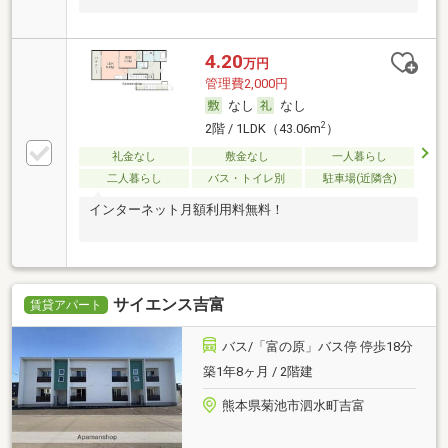
4.20
万円
管理費2,000円
なし
なし
2
2階 / 1LDK（43.06m
）
礼金なし
敷金なし
一人暮らし
二人暮らし
バス・トイレ別
駐車場(近隣含)
インターネット月額利用料無料！
サイエンス吉富
賃貸アパート
バス/「富の原」バス停 停歩18分
築1年8ヶ月 / 2階建
熊本県菊池市泗水町吉富