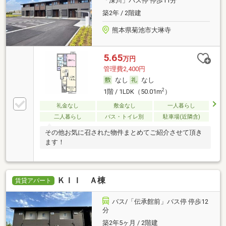
「深川」バス停 停歩11分
築2年 / 2階建
熊本県菊池市大琳寺
5.65
万円
管理費2,400円
なし
なし
2
1階 / 1LDK（50.01m
）
礼金なし
敷金なし
一人暮らし
二人暮らし
バス・トイレ別
駐車場(近隣含)
その他お気に召された物件まとめてご紹介させて頂き
ます！
ＫＩＩ Ａ棟
賃貸アパート
バス/「伝承館前」バス停 停歩12
分
築2年5ヶ月 / 2階建