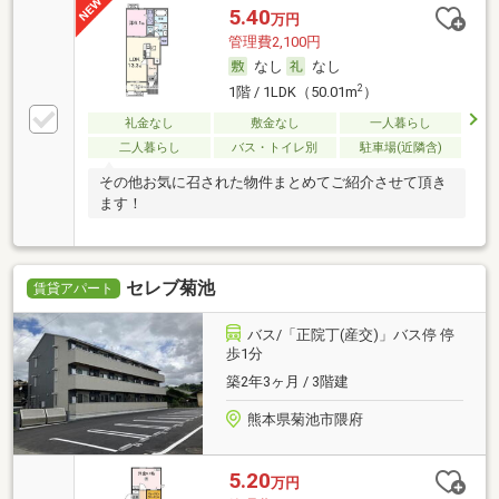
5.40
万円
管理費2,100円
なし
なし
2
1階 / 1LDK（50.01m
）
礼金なし
敷金なし
一人暮らし
二人暮らし
バス・トイレ別
駐車場(近隣含)
その他お気に召された物件まとめてご紹介させて頂き
ます！
セレブ菊池
賃貸アパート
バス/「正院丁(産交)」バス停 停
歩1分
築2年3ヶ月 / 3階建
熊本県菊池市隈府
5.20
万円