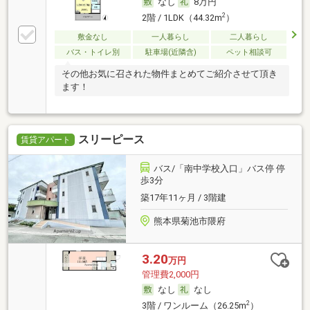
なし
8万円
2
2階 / 1LDK（44.32m
）
敷金なし
一人暮らし
二人暮らし
バス・トイレ別
駐車場(近隣含)
ペット相談可
その他お気に召された物件まとめてご紹介させて頂き
ます！
スリーピース
賃貸アパート
バス/「南中学校入口」バス停 停
歩3分
築17年11ヶ月 / 3階建
熊本県菊池市隈府
3.20
万円
管理費2,000円
なし
なし
2
3階 / ワンルーム（26.25m
）