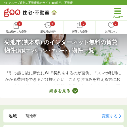
NTTグループ運営の不動産総合サイト goo住宅・不動産
1
0
0
0
最近検索した条件
最近見た物件
保存した条件
お気に入り
菊池市(熊本県) のインターネット無料の賃貸
物件
物件一覧
(賃貸マンション・アパート)
「引っ越し後に新たにWi-Fi契約をするのが面倒」「スマホ利用に
かかる費用をできるだけ抑えたい」こんなお悩みを抱える方にお
すすめなのがインターネット無料の物件です。インターネット完
続きを見る
備の物件なら、新たに回線を契約する必要はありません。通信費
用も抑えられるので、月々の支出をできるだけ抑えたい方はぜひ
チェックしてみてくださいね。
地域
変更する
菊池市