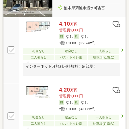
熊本県菊池市泗水町吉富
4.10
万円
管理費2,000円
なし
なし
2
1階 / 1LDK（39.74m
）
礼金なし
敷金なし
一人暮らし
二人暮らし
バス・トイレ別
駐車場(近隣含)
インターネット月額利用料無料！角部屋！
4.20
万円
管理費2,000円
なし
なし
2
2階 / 1LDK（43.06m
）
礼金なし
敷金なし
一人暮らし
二人暮らし
バス・トイレ別
駐車場(近隣含)