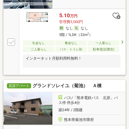
5.10
万円
管理費3,000円
なし
なし
2
5階 / 1LDK（32m
）
礼金なし
敷金なし
一人暮らし
二人暮らし
バス・トイレ別
駐車場(近隣含)
インターネット月額利用料無料！
グランドソレイユ（菊池） Ａ棟
賃貸アパート
バス/「熊本電鉄バス 北原」バ
ス停 停歩4分
築24年 / 2階建
熊本県菊池市隈府