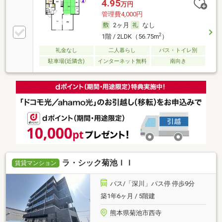
4.95
万円
管理費4,000円
2ヶ月
なし
2
1階 / 2LDK（56.75m
）
礼金なし
二人暮らし
バス・トイレ別
駐車場(近隣含)
インターネット無料
南向き
ラ・シック菊池ＩＩ
賃貸マンション
バス/「深川」バス停 停歩9分
築1年6ヶ月 / 5階建
熊本県菊池市西寺