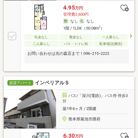
4.95
万円
管理費2,600円
なし
なし
2
1階 / 1LDK（50.08m
）
礼金なし
敷金なし
一人暮らし
二人暮らし
バス・トイレ別
駐車場(近隣含)
お問い合わせは光の森店まで！096−215−2222
インペリアルＳ
賃貸アパート
バス/「深川(電鉄)」バス停 停歩3
分
築1年6ヶ月 / 2階建
熊本県菊池市隈府
6.30
万円