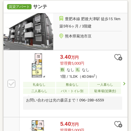
サンテ
賃貸アパート
豊肥本線 肥後大津駅 徒歩15.1km
築5年6ヶ月 / 3階建
熊本県菊池市亘
3.40
万円
管理費5,000円
なし
なし
2
1階 / 1LDK（40.04m
）
礼金なし
敷金なし
一人暮らし
二人暮らし
バス・トイレ別
駐車場(近隣含)
お問い合わせは光の森店まで！096−288−6559
5.40
万円
管理費5,000円