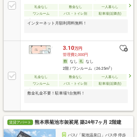
礼金なし
敷金なし
一人暮らし
ワンルーム
バス・トイレ別
駐車場(近隣含)
インターネット月額利用料無料！
3.10
万円
管理費2,000円
なし
なし
2
2階 / ワンルーム（26.25m
）
礼金なし
敷金なし
一人暮らし
ワンルーム
バス・トイレ別
駐車場(近隣含)
敷金礼金不要！駐車場1台無料！
熊本県菊池市袈裟尾 築24年7ヶ月 2階建
賃貸アパート
バス/「菊池温泉口」バス停 停歩