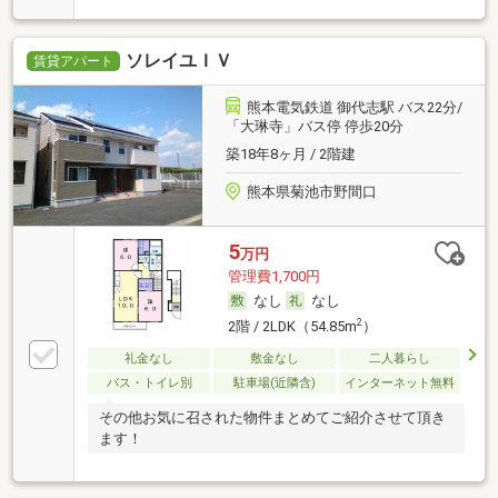
ソレイユＩＶ
賃貸アパート
熊本電気鉄道 御代志駅 バス22分/
「大琳寺」バス停 停歩20分
築18年8ヶ月 / 2階建
熊本県菊池市野間口
5
万円
管理費1,700円
なし
なし
2
2階 / 2LDK（54.85m
）
礼金なし
敷金なし
二人暮らし
バス・トイレ別
駐車場(近隣含)
インターネット無料
その他お気に召された物件まとめてご紹介させて頂き
ます！