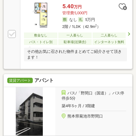
5.40
万円
管理費5,000円
なし
5万円
2
2階 / 1LDK（42.9m
）
敷金なし
一人暮らし
二人暮らし
バス・トイレ別
駐車場(近隣含)
インターネット無料
その他お気に召された物件まとめてご紹介させて頂き
ます！
アバント
賃貸アパート
バス/「野間口（国道）」バス停
停歩5分
築4年5ヶ月 / 3階建
熊本県菊池市野間口