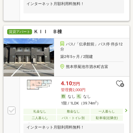
インターネット月額利用料無料！
ＫＩＩ Ｂ棟
賃貸アパート
バス/「伝承館前」バス停 停歩12
分
築2年5ヶ月 / 2階建
熊本県菊池市泗水町吉富
4.10
万円
管理費2,000円
なし
なし
2
1階 / 1LDK（39.74m
）
礼金なし
敷金なし
一人暮らし
二人暮らし
バス・トイレ別
駐車場(近隣含)
インターネット月額利用料無料！