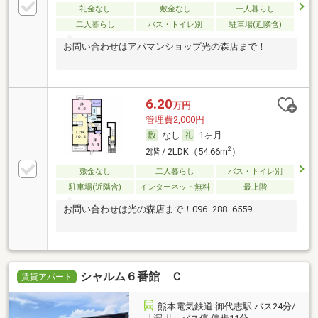
礼金なし
敷金なし
一人暮らし
二人暮らし
バス・トイレ別
駐車場(近隣含)
お問い合わせはアパマンショップ光の森店まで！
6.20
万円
管理費2,000円
なし
1ヶ月
2
2階 / 2LDK（54.66m
）
敷金なし
二人暮らし
バス・トイレ別
駐車場(近隣含)
インターネット無料
最上階
お問い合わせは光の森店まで！096−288−6559
シャルム６番館 Ｃ
賃貸アパート
熊本電気鉄道 御代志駅 バス24分/