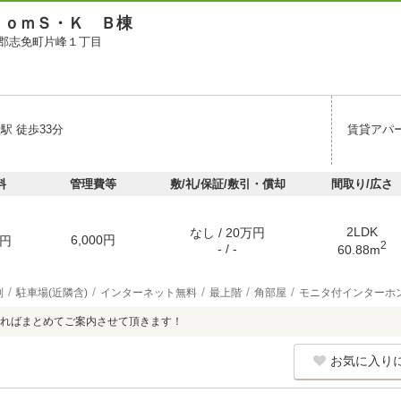
ｏｏｍＳ・Ｋ Ｂ棟
郡志免町片峰１丁目
駅 徒歩33分
賃貸アパ
料
管理費等
敷/礼/保証/敷引・償却
間取り/広さ
2LDK
なし / 20万円
6,000円
円
2
- / -
60.88m
別
駐車場(近隣含)
インターネット無料
最上階
角部屋
モニタ付インターホ
ればまとめてご案内させて頂きます！
お気に入り