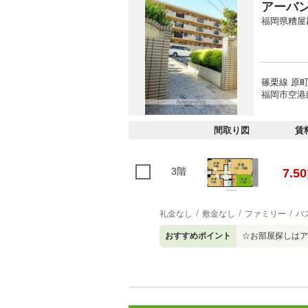
アーバ
福岡県糟屋
篠栗線 原町
福岡市空港線
間取り図
賃
3階
7.50
礼金なし
敷金なし
ファミリー
バ
おすすめポイント
☆お部屋探しはア