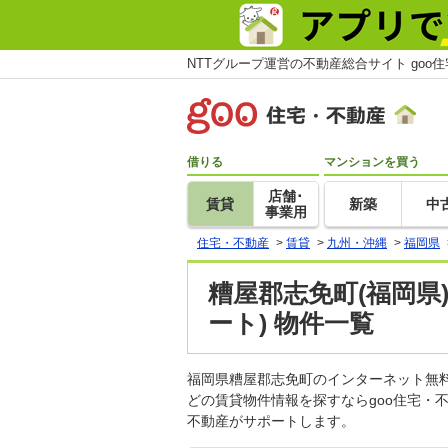
NTTグループ運営の不動産総合サイト goo
借りる
マンションを買う
店舗･
賃貸
新築
中
事業用
住宅・不動産
>
賃貸
>
九州・沖縄
>
福岡県
糟屋郡志免町(福岡県
ート) 物件一覧
福岡県糟屋郡志免町のインターネット無
どの賃貸物件情報を探すならgoo住宅・
不動産がサポートします。