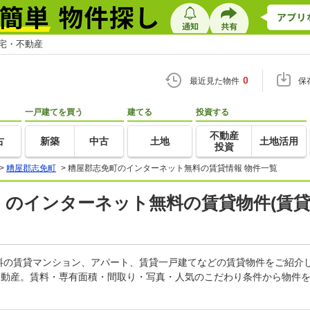
住宅・不動産
0
最近見た物件
保
一戸建てを買う
建てる
投資する
不動産
古
新築
中古
土地
土地活用
投資
>
糟屋郡志免町
>
糟屋郡志免町のインターネット無料の賃貸情報 物件一覧
) のインターネット無料の賃貸物件(賃
料の賃貸マンション、アパート、賃貸一戸建てなどの賃貸物件をご紹介
不動産。賃料・専有面積・間取り・写真・人気のこだわり条件から物件を