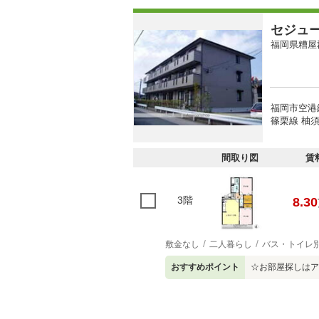
セジュ
福岡県糟屋
福岡市空港線
篠栗線 柚須
間取り図
賃
3階
8.30
敷金なし
二人暮らし
バス・トイレ
おすすめポイント
☆お部屋探しはア