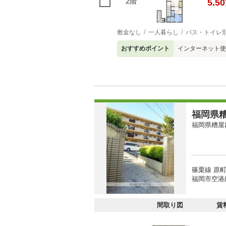
2階
5.50
敷金なし
一人暮らし
バス・トイレ
おすすめポイント
インターネット使
福岡県糟
福岡県糟屋
篠栗線 原町
福岡市空港線
間取り図
賃