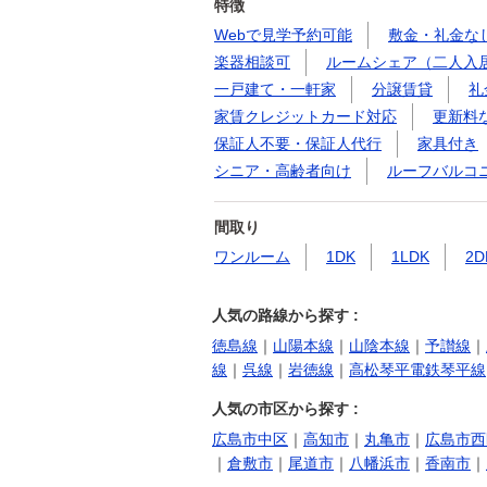
特徴
Webで見学予約可能
敷金・礼金な
楽器相談可
ルームシェア（二人入
一戸建て・一軒家
分譲賃貸
礼
家賃クレジットカード対応
更新料
保証人不要・保証人代行
家具付き
シニア・高齢者向け
ルーフバルコ
間取り
ワンルーム
1DK
1LDK
2D
人気の路線から探す :
徳島線
｜
山陽本線
｜
山陰本線
｜
予讃線
｜
線
｜
呉線
｜
岩徳線
｜
高松琴平電鉄琴平線
人気の市区から探す :
広島市中区
｜
高知市
｜
丸亀市
｜
広島市西
｜
倉敷市
｜
尾道市
｜
八幡浜市
｜
香南市
｜