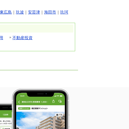
東広島
｜
玖波
｜
安芸津
｜
海田市
｜
玖珂
用
不動産投資