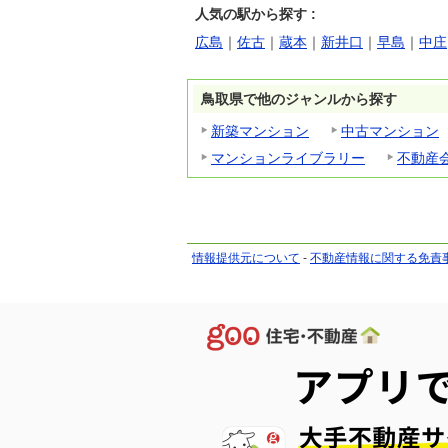
人気の駅から探す :
広島
｜
佐古
｜
蔵本
｜
新井口
｜
早島
｜
中庄
鳥取県で他のジャンルから探す
新築マンション
中古マンション
マンションライブラリー
不動産
情報提供元について
-
不動産情報に関する免責