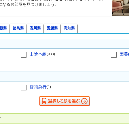
になるお部屋を見つけましょう。
根県
徳島県
香川県
愛媛県
高知県
山陰本線
因美
(933)
智頭急行
(1)
す