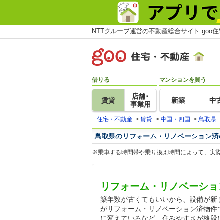
NTTグループ運営の不動産総合サイト goo
借りる
マンションを買う
店舗･
賃貸
新築
中
事業用
住宅・不動産
>
賃貸
>
中国・四国
>
鳥取県
鳥取県のリフォーム・リノベーション済の
※乗車する時間帯や乗り換え時間によって、実
リフォーム・リノベーショ
築年数が古くてもいいから、設備が新
がリフォーム・リノベーション済物件
に変えているなど、住みやすさが格段