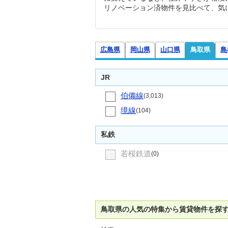
リノベーション済物件を見比べて、気
広島県
岡山県
山口県
鳥取県
島
JR
伯備線
(3,013)
境線
(104)
私鉄
若桜鉄道
(0)
鳥取県の人気の特集から賃貸物件を探