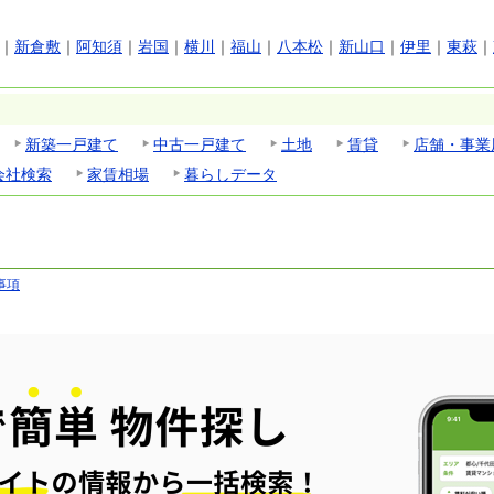
｜
新倉敷
｜
阿知須
｜
岩国
｜
横川
｜
福山
｜
八本松
｜
新山口
｜
伊里
｜
東萩
｜
新築一戸建て
中古一戸建て
土地
賃貸
店舗・事業
会社検索
家賃相場
暮らしデータ
事項