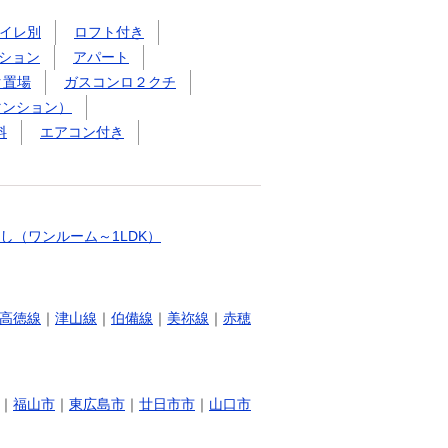
イレ別
ロフト付き
ション
アパート
ク置場
ガスコンロ２クチ
マンション）
料
エアコン付き
し（ワンルーム～1LDK）
高徳線
｜
津山線
｜
伯備線
｜
美祢線
｜
赤穂
｜
福山市
｜
東広島市
｜
廿日市市
｜
山口市