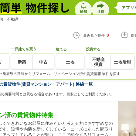
住宅・不動産
0
最近見た物件
保
一戸建てを買う
建てる
投資する
不動産
古
新築
中古
土地
土地活用
投資
>
鳥取県の路線からリフォーム・リノベーション済の賃貸情報 物件を探す
賃貸物件(賃貸マンション・アパート) 路線一覧
際の所要時間とは異なる場合があります。目安としてご利用ください。
ン済の賃貸物件特集
しくてきれいなお部屋に住みたいと考える方におすすめなの
です。設備や内装を新しくしている・ニーズにあった間取り
にアップしていることが魅力。ここで紹介するリフォーム・