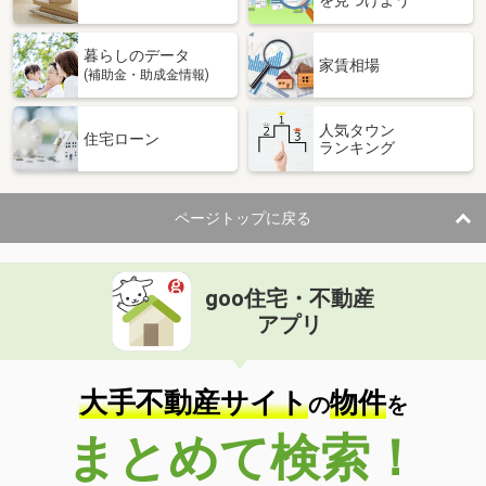
を見つけよう
暮らしのデータ
家賃相場
(補助金・助成金情報)
人気タウン
住宅ローン
ランキング
ページトップに戻る
goo住宅・不動産
アプリ
大手不動産サイト
物件
の
を
まとめて検索！