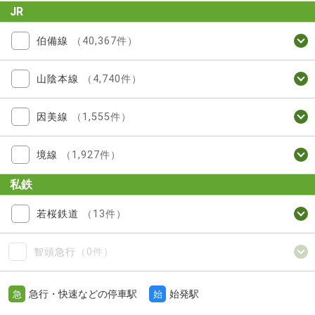
JR
伯備線
（40,367件）
山陰本線
（4,740件）
因美線
（1,555件）
境線
（1,927件）
私鉄
若桜鉄道
（13件）
智頭急行
（0件）
急行・快速などの停車駅
始発駅
急
始