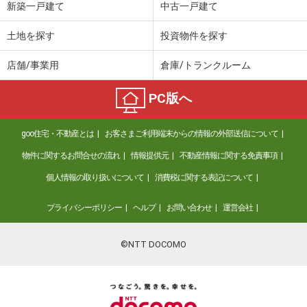
新築一戸建て
中古一戸建て
土地を探す
投資物件を探す
店舗/事業用
倉庫/トランクルーム
PC版へ
goo住宅・不動産とは
お客さまご利用端末からの情報の外部送信について
物件に関するお問合せの流れ
情報提供元
不動産情報に関する免責事項
個人情報の取り扱いについて
消費税に関する表記について
プライバシーポリシー
ヘルプ
お問い合わせ
運営会社
©NTT DOCOMO