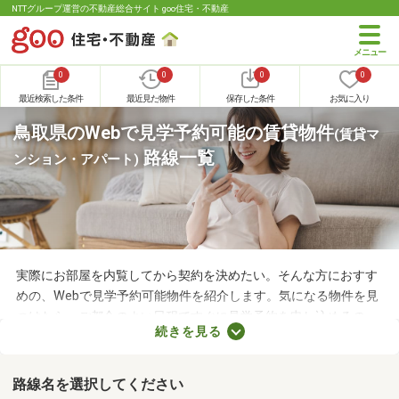
NTTグループ運営の不動産総合サイト goo住宅・不動産
0
0
0
0
最近検索した条件
最近見た物件
保存した条件
お気に入り
鳥取県のWebで見学予約可能の賃貸物件
(賃貸マ
路線一覧
ンション・アパート)
実際にお部屋を内覧してから契約を決めたい。そんな方におすす
めの、Webで見学予約可能物件を紹介します。気になる物件を見
つけたら、ご都合のよい日程ですぐに見学予約を申し込めるの
続きを見る
で、お部屋探しもスムーズに進みますよ。複数のお部屋を実際に
見比べて、快適に暮らせる物件を探してみてくださいね。
路線名を選択してください