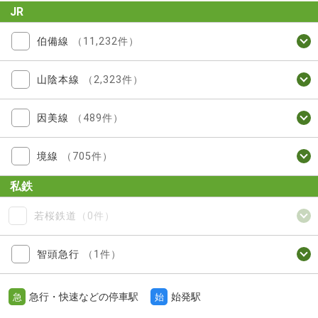
JR
伯備線
（11,232件）
山陰本線
（2,323件）
因美線
（489件）
境線
（705件）
私鉄
若桜鉄道
（0件）
智頭急行
（1件）
急行・快速などの停車駅
始発駅
急
始