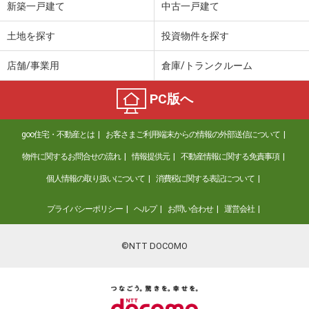
新築一戸建て
中古一戸建て
土地を探す
投資物件を探す
店舗/事業用
倉庫/トランクルーム
PC版へ
goo住宅・不動産とは
お客さまご利用端末からの情報の外部送信について
物件に関するお問合せの流れ
情報提供元
不動産情報に関する免責事項
個人情報の取り扱いについて
消費税に関する表記について
プライバシーポリシー
ヘルプ
お問い合わせ
運営会社
©NTT DOCOMO