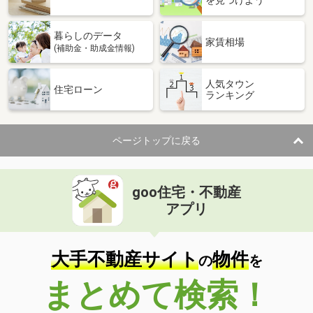
を見つけよう
暮らしのデータ
家賃相場
(補助金・助成金情報)
人気タウン
住宅ローン
ランキング
ページトップに戻る
goo住宅・不動産
アプリ
大手不動産サイト
物件
の
を
まとめて検索！