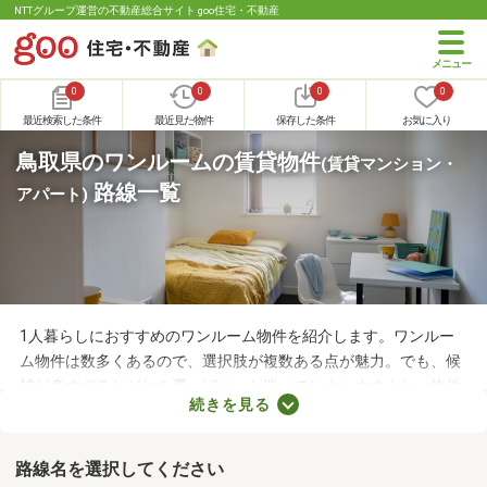
NTTグループ運営の不動産総合サイト goo住宅・不動産
0
0
0
0
最近検索した条件
最近見た物件
保存した条件
お気に入り
鳥取県のワンルームの賃貸物件
(賃貸マンション・
路線一覧
アパート)
1人暮らしにおすすめのワンルーム物件を紹介します。ワンルー
ム物件は数多くあるので、選択肢が複数ある点が魅力。でも、候
補が多すぎるとどれを選べばいいか迷ってしまいますよね。物件
続きを見る
を選ぶときは、間取り・設備・家賃などをチェックすることがお
すすめ。複数の条件を見比べて、希望や好みにぴったりのお部屋
を見つけましょう。
路線名を選択してください