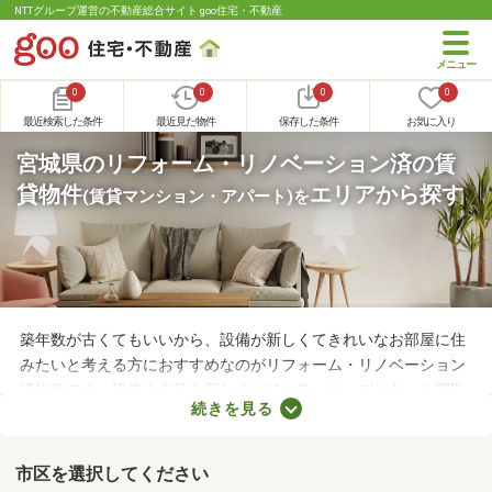
NTTグループ運営の不動産総合サイト goo住宅・不動産
0
0
0
0
最近検索した条件
最近見た物件
保存した条件
お気に入り
宮城県のリフォーム・リノベーション済の賃
貸物件
エリアから探す
(賃貸マンション・アパート)
を
築年数が古くてもいいから、設備が新しくてきれいなお部屋に住
みたいと考える方におすすめなのがリフォーム・リノベーション
済物件です。設備や内装を新しくしている・ニーズにあった間取
続きを見る
りに変えているなど、住みやすさが格段にアップしていることが
魅力。ここで紹介するリフォーム・リノベーション済物件を見比
べて、気になるお部屋を見つけましょう。
市区を選択してください