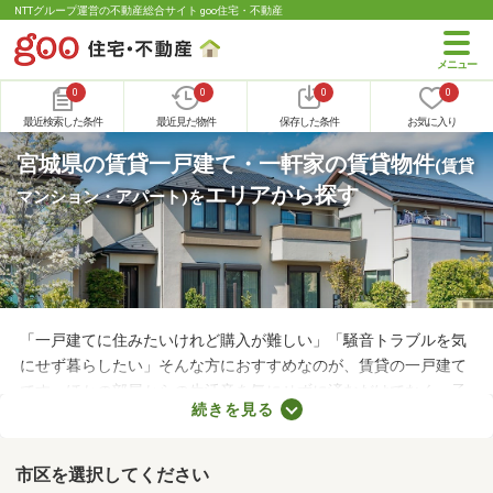
NTTグループ運営の不動産総合サイト goo住宅・不動産
0
0
0
0
最近検索した条件
最近見た物件
保存した条件
お気に入り
宮城県の賃貸一戸建て・一軒家の賃貸物件
(賃貸
エリアから探す
マンション・アパート)
を
「一戸建てに住みたいけれど購入が難しい」「騒音トラブルを気
にせず暮らしたい」そんな方におすすめなのが、賃貸の一戸建て
です。ほかの部屋からの生活音を気にせずに済むだけでなく、子
続きを見る
どもの足音に気を遣わずに済む点も戸建ての魅力。生活音のトラ
ブルが気になる人や子育て世帯にぴったりの賃貸一戸建てを紹介
します。
市区を選択してください