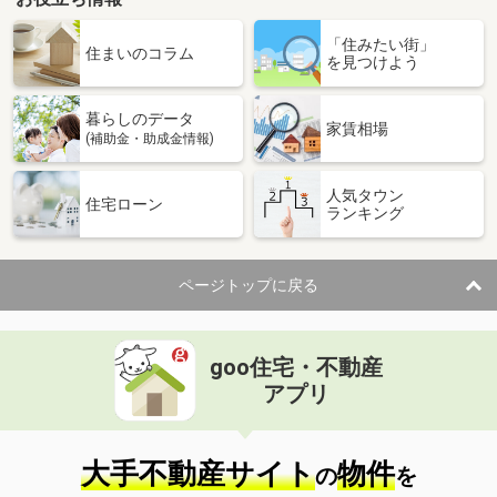
「住みたい街」
住まいのコラム
を見つけよう
暮らしのデータ
家賃相場
(補助金・助成金情報)
人気タウン
住宅ローン
ランキング
ページトップに戻る
goo住宅・不動産
アプリ
大手不動産サイト
物件
の
を