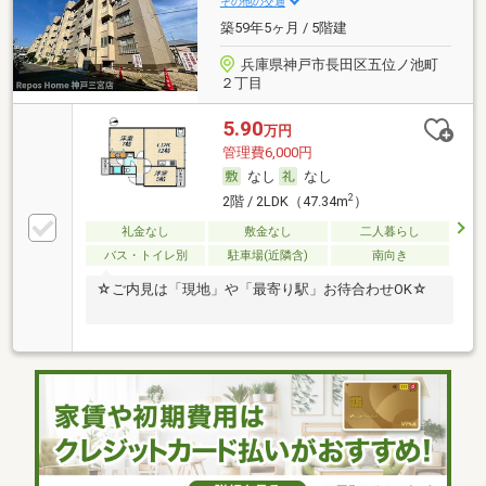
その他の交通
築59年5ヶ月 / 5階建
兵庫県神戸市長田区五位ノ池町
２丁目
5.90
万円
管理費6,000円
なし
なし
2
2階 / 2LDK（47.34m
）
礼金なし
敷金なし
二人暮らし
バス・トイレ別
駐車場(近隣含)
南向き
☆ご内見は「現地」や「最寄り駅」お待合わせOK☆