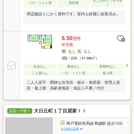
モニタ付インターホ
バス・トイレ別
角部屋
ン
周辺施設とにかく便利です。室内も綺麗に改装済み。
5.50
万円
管理費-
なし
なし
2
5階 / 2DK（41.88m
）
礼金なし
敷金なし
更新料なし
二人暮らし
バス・トイレ別
最上階
二人入居可・閑静な住宅街・振分・角部屋・管理人巡
回・最上階・高齢者相談・保証人不要／代行
大日丘町１丁目貸家ＩＩ
賃貸一戸建て
神戸電鉄有馬線 鵯越駅 徒歩15分
その他の交通