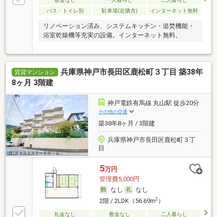
敷金なし
一人暮らし
二人暮らし
バス・トイレ別
駐車場(近隣含)
インターネット無料
リノベーション済み、システムキッチン・追焚機能・
浴室乾燥機等充実の設備。インターネット無料。
兵庫県神戸市長田区鹿松町３丁目 築38年
賃貸マンション
8ヶ月 3階建
神戸電鉄有馬線 丸山駅 徒歩20分
その他の交通
築38年8ヶ月 / 3階建
兵庫県神戸市長田区鹿松町３丁
目
5
万円
管理費5,000円
なし
なし
2
2階 / 2LDK（56.69m
）
礼金なし
敷金なし
二人暮らし