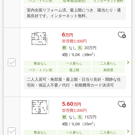
バス・トイレ別
駐車場(近隣含)
インターネット無料
室内全面リフォーム済。最上階につき、陽当たり・通
風良好です。インターネット無料。
6
万円
管理費2,000円
なし
20万円
2
4階 / 1LDK（38m
）
敷金なし
一人暮らし
二人暮らし
バス・トイレ別
最上階
角部屋
二人入居可・角部屋・最上階・日当り良好・閑静な住
宅街・保証人不要／代行 ・初期費用カード決済可
5.60
万円
管理費2,000円
なし
15万円
2
4階 / 1LDK（35m
）
敷金なし
一人暮らし
二人暮らし