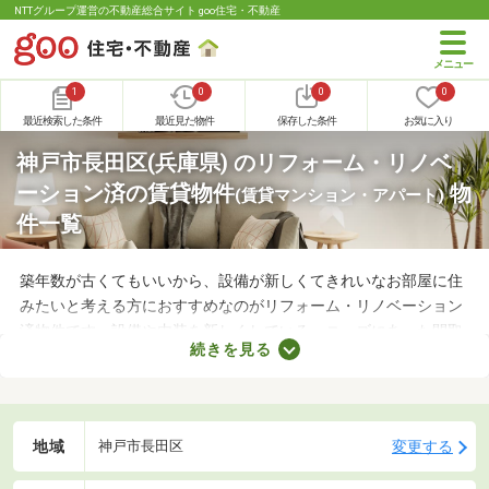
NTTグループ運営の不動産総合サイト goo住宅・不動産
1
0
0
0
最近検索した条件
最近見た物件
保存した条件
お気に入り
神戸市長田区(兵庫県) のリフォーム・リノベ
ーション済の賃貸物件
物
(賃貸マンション・アパート)
件一覧
築年数が古くてもいいから、設備が新しくてきれいなお部屋に住
みたいと考える方におすすめなのがリフォーム・リノベーション
済物件です。設備や内装を新しくしている・ニーズにあった間取
続きを見る
りに変えているなど、住みやすさが格段にアップしていることが
魅力。ここで紹介するリフォーム・リノベーション済物件を見比
べて、気になるお部屋を見つけましょう。
地域
変更する
神戸市長田区