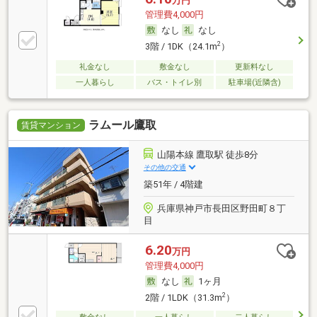
万円
管理費4,000円
なし
なし
2
3階 / 1DK（24.1m
）
礼金なし
敷金なし
更新料なし
一人暮らし
バス・トイレ別
駐車場(近隣含)
ラムール鷹取
賃貸マンション
山陽本線 鷹取駅 徒歩8分
その他の交通
築51年 / 4階建
兵庫県神戸市長田区野田町８丁
目
6.20
万円
管理費4,000円
なし
1ヶ月
2
2階 / 1LDK（31.3m
）