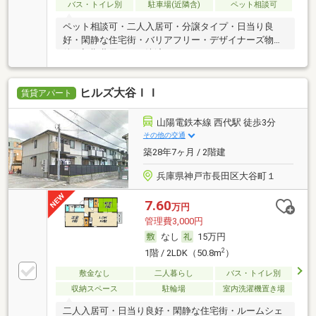
バス・トイレ別
駐車場(近隣含)
ペット相談可
ペット相談可・二人入居可・分譲タイプ・日当り良
好・閑静な住宅街・バリアフリー・デザイナーズ物
件・初期費用カード決済可
ヒルズ大谷ＩＩ
賃貸アパート
山陽電鉄本線 西代駅 徒歩3分
その他の交通
築28年7ヶ月 / 2階建
兵庫県神戸市長田区大谷町１
7.60
万円
管理費3,000円
なし
15万円
2
1階 / 2LDK（50.8m
）
敷金なし
二人暮らし
バス・トイレ別
収納スペース
駐輪場
室内洗濯機置き場
二人入居可・日当り良好・閑静な住宅街・ルームシェ