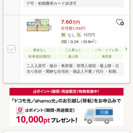
ア可・初期費用カード決済可
7.60
万円
管理費3,000円
なし
15万円
2
2階 / 2LDK（50.8m
）
敷金なし
二人暮らし
バス・トイレ別
駐車場(近隣含)
最上階
角部屋
二人入居可・振分・角部屋・管理人巡回・最上階・日
当り良好・閑静な住宅街・保証人不要／代行 ・初期費
用カード決済可