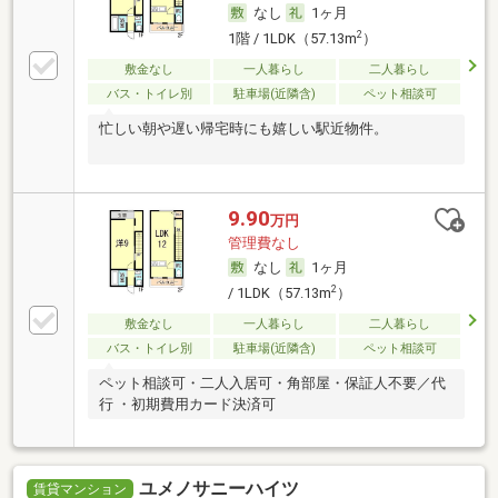
なし
1ヶ月
2
1階 / 1LDK（57.13m
）
敷金なし
一人暮らし
二人暮らし
バス・トイレ別
駐車場(近隣含)
ペット相談可
忙しい朝や遅い帰宅時にも嬉しい駅近物件。
9.90
万円
管理費なし
なし
1ヶ月
2
/ 1LDK（57.13m
）
敷金なし
一人暮らし
二人暮らし
バス・トイレ別
駐車場(近隣含)
ペット相談可
ペット相談可・二人入居可・角部屋・保証人不要／代
行 ・初期費用カード決済可
ユメノサニーハイツ
賃貸マンション