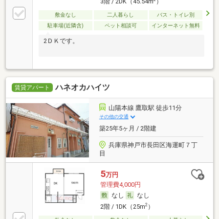
3階 / 2DK（45.54m
）
敷金なし
二人暮らし
バス・トイレ別
駐車場(近隣含)
ペット相談可
インターネット無料
2ＤＫです。
ハネオカハイツ
賃貸アパート
山陽本線 鷹取駅 徒歩11分
その他の交通
築25年5ヶ月 / 2階建
兵庫県神戸市長田区海運町７丁
目
5
万円
管理費4,000円
なし
なし
2
2階 / 1DK（25m
）