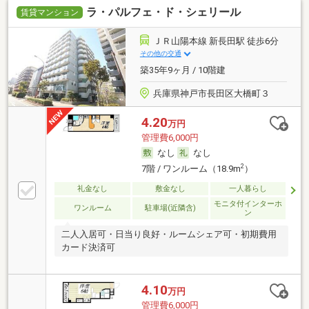
ラ・パルフェ・ド・シェリール
賃貸マンション
ＪＲ山陽本線 新長田駅 徒歩6分
その他の交通
築35年9ヶ月 / 10階建
兵庫県神戸市長田区大橋町３
4.20
万円
管理費6,000円
なし
なし
2
7階 / ワンルーム（18.9m
）
礼金なし
敷金なし
一人暮らし
モニタ付インターホ
ワンルーム
駐車場(近隣含)
ン
二人入居可・日当り良好・ルームシェア可・初期費用
カード決済可
4.10
万円
管理費6,000円