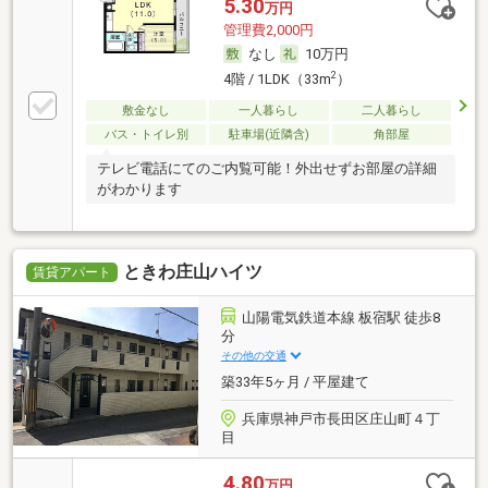
5.30
万円
管理費2,000円
なし
10万円
2
4階 / 1LDK（33m
）
敷金なし
一人暮らし
二人暮らし
バス・トイレ別
駐車場(近隣含)
角部屋
テレビ電話にてのご内覧可能！外出せずお部屋の詳細
がわかります
ときわ庄山ハイツ
賃貸アパート
山陽電気鉄道本線 板宿駅 徒歩8
分
その他の交通
築33年5ヶ月 / 平屋建て
兵庫県神戸市長田区庄山町４丁
目
4.80
万円