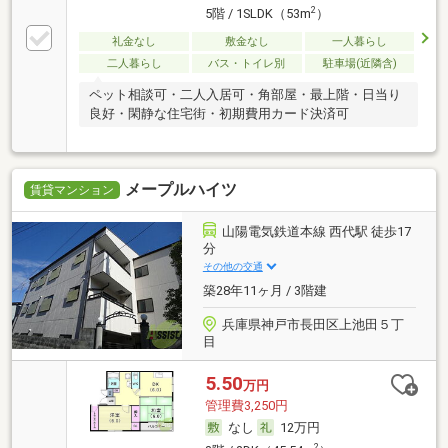
2
5階 / 1SLDK（53m
）
礼金なし
敷金なし
一人暮らし
二人暮らし
バス・トイレ別
駐車場(近隣含)
ペット相談可・二人入居可・角部屋・最上階・日当り
良好・閑静な住宅街・初期費用カード決済可
メープルハイツ
賃貸マンション
山陽電気鉄道本線 西代駅 徒歩17
分
その他の交通
築28年11ヶ月 / 3階建
兵庫県神戸市長田区上池田５丁
目
5.50
万円
管理費3,250円
なし
12万円
2