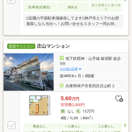
モニタ付インターホ
駐車場(近隣含)
南向き
ン
□近隣の平面駐車場確保してます□神戸市エリアのお部
屋探しなら当社へ！お問い合せをスタッフ一同お待ち
し
庄山マンション
賃貸マンション
地下鉄西神・山手線 板宿駅 徒歩
5分
その他の交通
築48年8ヶ月 / 4階建
兵庫県神戸市長田区庄山町２
5.60
万円
管理費2,000円
なし
15万円
2
4階 / 1LDK（40m
）
敷金なし
一人暮らし
二人暮らし