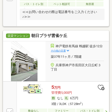
バス・トイレ別
ペット相談可
角部屋
≪≪お問い合わせの際は電話番号をご入力ください
♪≫≫
朝日プラザ雲雀ケ丘
賃貸マンション
神戸電鉄有馬線 鵯越駅 徒歩12分
その他の交通
築37年11ヶ月 / 7階建
兵庫県神戸市長田区大日丘町３
丁目
5
万円
管理費5,000円
なし
6万円
2
3階 / 3LDK（57.28m
）
敷金なし
ファミリー
バス・トイレ別