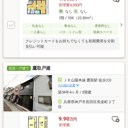
管理費4,000円
なし
なし
2
1階 / 1DK（22.83m
）
礼金なし
敷金なし
更新料なし
一人暮らし
バス・トイレ別
収納スペース
クレジットカードをお持ちでなくても初期費用を分割
支払い可能
鷹取戸建
賃貸一戸建て
ＪＲ山陽本線 鷹取駅 徒歩2分
その他の交通
築56年4ヶ月 / 2階建
兵庫県神戸市長田区長楽町２丁
目
9.90
万円
管理費-