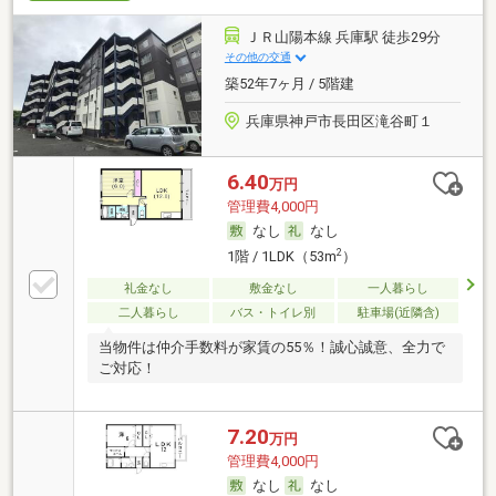
ＪＲ山陽本線 兵庫駅 徒歩29分
その他の交通
築52年7ヶ月 / 5階建
兵庫県神戸市長田区滝谷町１
6.40
万円
管理費4,000円
なし
なし
2
1階 / 1LDK（53m
）
礼金なし
敷金なし
一人暮らし
二人暮らし
バス・トイレ別
駐車場(近隣含)
当物件は仲介手数料が家賃の55％！誠心誠意、全力で
ご対応！
7.20
万円
管理費4,000円
なし
なし