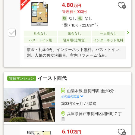
4.80
万円
管理費4,000円
なし
なし
2
1階 / 1DK（22.83m
）
礼金なし
敷金なし
一人暮らし
バス・トイレ別
駐車場(近隣含)
インターネット無料
敷金・礼金0円、インターネット無料。バス・トイレ
別、人気の独立洗面台、室内リフォーム済み。
イースト西代
賃貸マンション
山陽本線 新長田駅 徒歩3分
その他の交通
築33年6ヶ月 / 4階建
兵庫県神戸市長田区細田町７丁
目
6.10
万円