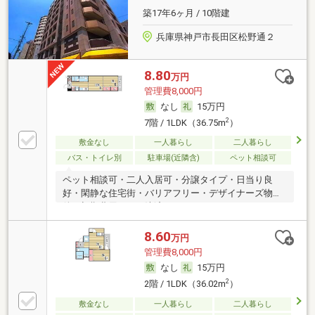
築17年6ヶ月 / 10階建
兵庫県神戸市長田区松野通２
8.80
万円
管理費8,000円
なし
15万円
2
7階 / 1LDK（36.75m
）
敷金なし
一人暮らし
二人暮らし
バス・トイレ別
駐車場(近隣含)
ペット相談可
ペット相談可・二人入居可・分譲タイプ・日当り良
好・閑静な住宅街・バリアフリー・デザイナーズ物
件・初期費用カード決済可
8.60
万円
管理費8,000円
なし
15万円
2
2階 / 1LDK（36.02m
）
敷金なし
一人暮らし
二人暮らし