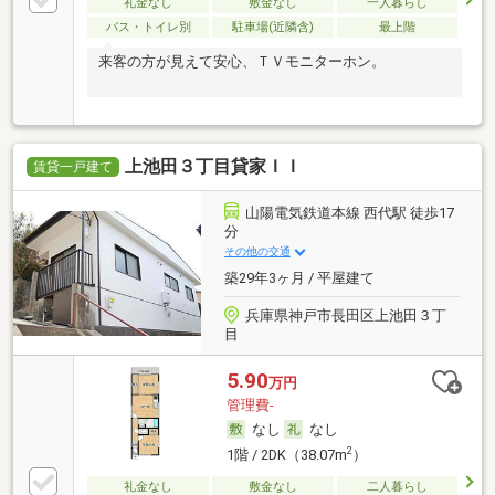
礼金なし
敷金なし
一人暮らし
バス・トイレ別
駐車場(近隣含)
最上階
来客の方が見えて安心、ＴＶモニターホン。
上池田３丁目貸家ＩＩ
賃貸一戸建て
山陽電気鉄道本線 西代駅 徒歩17
分
その他の交通
築29年3ヶ月 / 平屋建て
兵庫県神戸市長田区上池田３丁
目
5.90
万円
管理費-
なし
なし
2
1階 / 2DK（38.07m
）
礼金なし
敷金なし
二人暮らし