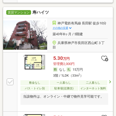
寿ハイツ
賃貸マンション
神戸電鉄有馬線 長田駅 徒歩10分
その他の交通
築43年8ヶ月 / 5階建
兵庫県神戸市長田区西山町３丁
目
5.30
万円
管理費2,000円
なし
15万円
2
3階 / 1LDK（33m
）
敷金なし
一人暮らし
二人暮らし
バス・トイレ別
駐車場(近隣含)
インターネット無料
当該物件は、オンライン・中継で物件見学可能です。