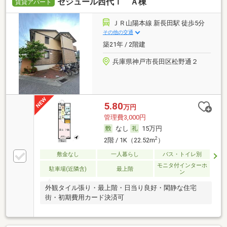
セジュール西代Ｉ Ａ棟
賃貸アパート
ＪＲ山陽本線 新長田駅 徒歩5分
その他の交通
築21年 / 2階建
兵庫県神戸市長田区松野通２
5.80
万円
管理費3,000円
なし
15万円
2
2階 / 1K（22.52m
）
敷金なし
一人暮らし
バス・トイレ別
モニタ付インターホ
駐車場(近隣含)
最上階
ン
外観タイル張り・最上階・日当り良好・閑静な住宅
街・初期費用カード決済可