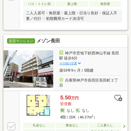
バス・トイレ別
最上階
角部屋
二人入居可・角部屋・最上階・日当り良好・保証人不
要／代行 ・初期費用カード決済可
メゾン長田
賃貸マンション
神戸市営地下鉄西神山手線 長田
駅 徒歩6分
その他の交通
築53年9ヶ月 / 5階建
兵庫県神戸市長田区長田町２丁
目
5.50
万円
管理費-
なし
なし
2
4階 / 2DK（46.37m
）
礼金なし
敷金なし
二人暮らし