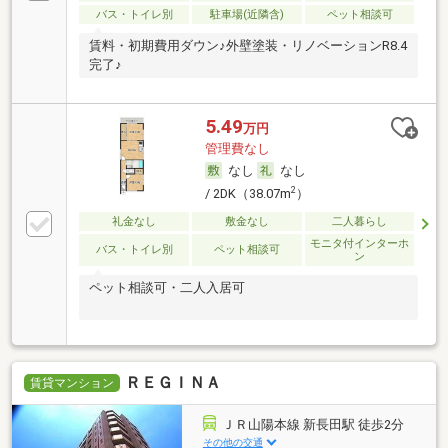
バス・トイレ別
駐車場(近隣含)
ペット相談可
賃料・初期費用ダウン♪外壁塗装・リノベーションR8.4
完了♪
5.49
万円
管理費なし
なし
なし
2
/ 2DK（38.07m
）
礼金なし
敷金なし
二人暮らし
モニタ付インターホ
バス・トイレ別
ペット相談可
ン
ペット相談可・二人入居可
ＲＥＧＩＮＡ
賃貸マンション
ＪＲ山陽本線 新長田駅 徒歩2分
その他の交通