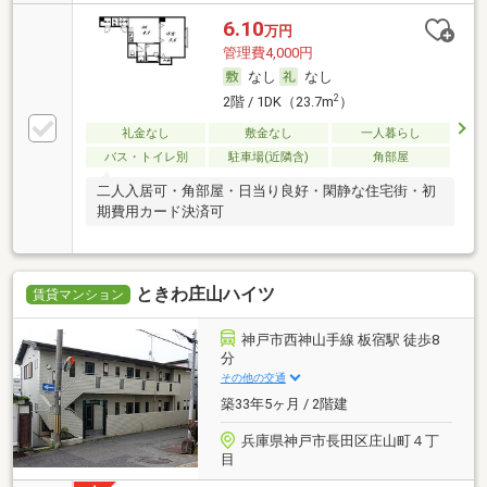
6.10
万円
管理費4,000円
なし
なし
2
2階 / 1DK（23.7m
）
礼金なし
敷金なし
一人暮らし
バス・トイレ別
駐車場(近隣含)
角部屋
二人入居可・角部屋・日当り良好・閑静な住宅街・初
期費用カード決済可
ときわ庄山ハイツ
賃貸マンション
神戸市西神山手線 板宿駅 徒歩8
分
その他の交通
築33年5ヶ月 / 2階建
兵庫県神戸市長田区庄山町４丁
目