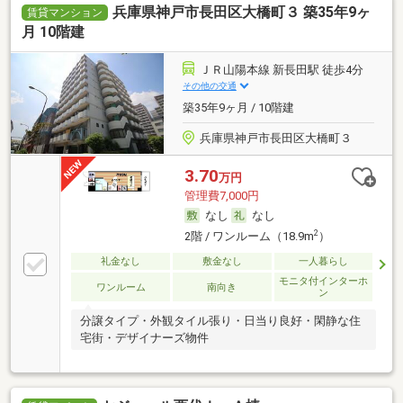
兵庫県神戸市長田区大橋町３ 築35年9ヶ
賃貸マンション
月 10階建
ＪＲ山陽本線 新長田駅 徒歩4分
その他の交通
築35年9ヶ月 / 10階建
兵庫県神戸市長田区大橋町３
3.70
万円
管理費7,000円
なし
なし
2
2階 / ワンルーム（18.9m
）
礼金なし
敷金なし
一人暮らし
モニタ付インターホ
ワンルーム
南向き
ン
分譲タイプ・外観タイル張り・日当り良好・閑静な住
宅街・デザイナーズ物件