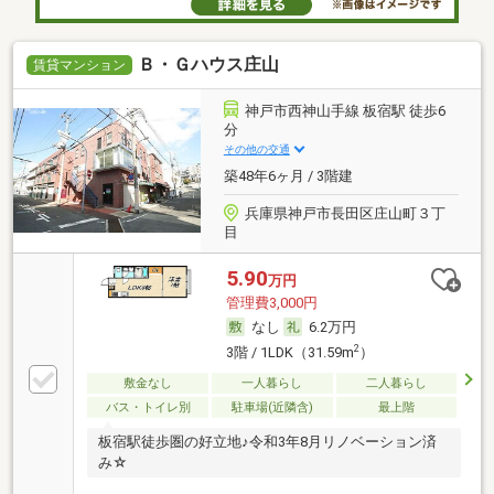
Ｂ・Ｇハウス庄山
賃貸マンション
神戸市西神山手線 板宿駅 徒歩6
分
その他の交通
築48年6ヶ月 / 3階建
兵庫県神戸市長田区庄山町３丁
目
5.90
万円
管理費3,000円
なし
6.2万円
2
3階 / 1LDK（31.59m
）
敷金なし
一人暮らし
二人暮らし
バス・トイレ別
駐車場(近隣含)
最上階
板宿駅徒歩圏の好立地♪令和3年8月リノベーション済
み☆