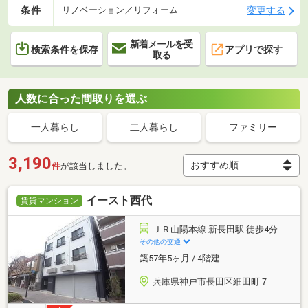
条件
変更する
リノベーション／リフォーム
新着メールを受
検索条件を保存
アプリで探す
取る
人数に合った間取りを選ぶ
一人暮らし
二人暮らし
ファミリー
3,190
件
が該当しました。
イースト西代
賃貸マンション
ＪＲ山陽本線 新長田駅 徒歩4分
その他の交通
築57年5ヶ月 / 4階建
兵庫県神戸市長田区細田町７