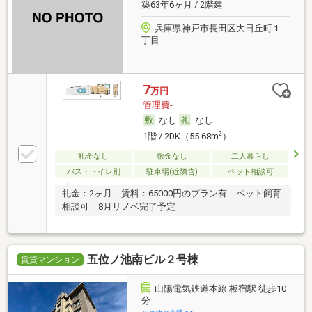
築63年6ヶ月 / 2階建
兵庫県神戸市長田区大日丘町１
丁目
7
万円
管理費-
なし
なし
2
1階 / 2DK（55.68m
）
礼金なし
敷金なし
二人暮らし
バス・トイレ別
駐車場(近隣含)
ペット相談可
礼金：2ヶ月 賃料：65000円のプラン有 ペット飼育
相談可 8月リノベ完了予定
五位ノ池南ビル２号棟
賃貸マンション
山陽電気鉄道本線 板宿駅 徒歩10
分