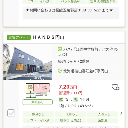
バス・トイレ別
ペット相談可
室内洗濯機置き場
★お問い合わせは函館五稜郭店0138−33−5221まで★
ＨＡＮＤＳ円山
賃貸アパート
バス/「江差中学校前」バス停 停
歩2分
築3年6ヶ月 / 2階建
北海道檜山郡江差町字円山
7.20
万円
管理費3,000円
なし
1ヶ月
動画あり
2
1階 / 1LDK（48.6m
）
敷金なし
一人暮らし
二人暮らし
バス・トイレ別
駐車場(近隣含)
角部屋