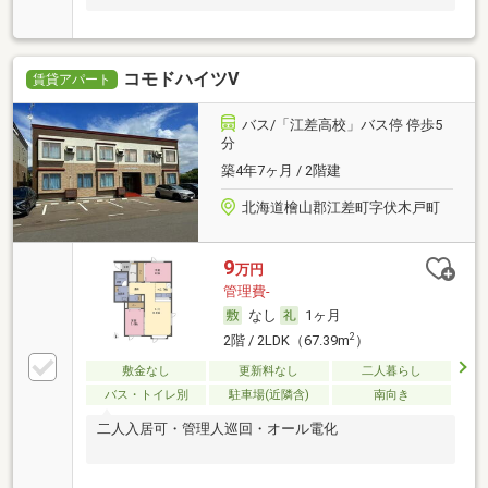
コモドハイツⅤ
賃貸アパート
バス/「江差高校」バス停 停歩5
分
築4年7ヶ月 / 2階建
北海道檜山郡江差町字伏木戸町
9
万円
管理費-
なし
1ヶ月
2
2階 / 2LDK（67.39m
）
敷金なし
更新料なし
二人暮らし
バス・トイレ別
駐車場(近隣含)
南向き
二人入居可・管理人巡回・オール電化