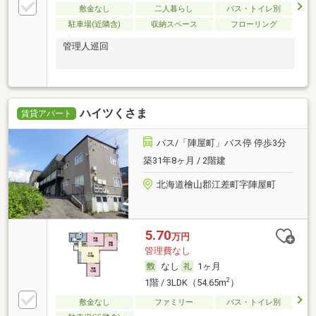
敷金なし
二人暮らし
バス・トイレ別
駐車場(近隣含)
収納スペース
フローリング
管理人巡回
ハイツくさま
賃貸アパート
バス/「陣屋町」バス停 停歩3分
築31年8ヶ月 / 2階建
北海道檜山郡江差町字陣屋町
5.70
万円
管理費なし
なし
1ヶ月
2
1階 / 3LDK（54.65m
）
敷金なし
ファミリー
バス・トイレ別