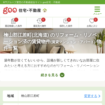
NTTグループ運営の不動産総合サイト goo住宅・不動産
1
0
0
0
最近検索した条件
最近見た物件
保存した条件
お気に入り
檜山郡江差町(北海道) のリフォーム・リノベ
ーション済の賃貸物件
物
(賃貸マンション・アパート)
件一覧
築年数が古くてもいいから、設備が新しくてきれいなお部屋に住
みたいと考える方におすすめなのがリフォーム・リノベーション
済物件です。設備や内装を新しくしている・ニーズにあった間取
続きを見る
りに変えているなど、住みやすさが格段にアップしていることが
魅力。ここで紹介するリフォーム・リノベーション済物件を見比
べて、気になるお部屋を見つけましょう。
地域
変更する
檜山郡江差町