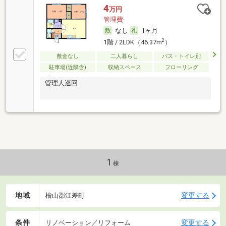
4
万円
管理費-
なし
1ヶ月
2
1階 / 2LDK（46.37m
）
敷金なし
二人暮らし
バス・トイレ別
駐車場(近隣含)
収納スペース
フローリング
管理人巡回
1
棟
地域
変更する
檜山郡江差町
条件
変更する
リノベーション／リフォーム