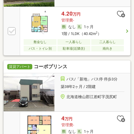
4.20
万円
管理費-
なし
1ヶ月
2
1階 / 1LDK（40.42m
）
敷金なし
一人暮らし
二人暮らし
バス・トイレ別
駐車場(近隣含)
南向き
コーポプリンス
賃貸アパート
バス/「新地」バス停 停歩3分
築38年2ヶ月 / 2階建
北海道檜山郡江差町字茂尻町
4
万円
管理費-
なし
1ヶ月