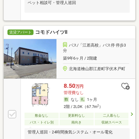
ペット相談可・管理人巡回
コモドハイツⅡ
賃貸アパート
バス/「江差高校」バス停 停歩3
分
築9年6ヶ月 / 2階建
北海道檜山郡江差町字伏木戸町
8.50
万円
管理費なし
なし
1ヶ月
2
2階 / 2LDK（67.7m
）
敷金なし
更新料なし
二人暮らし
バス・トイレ別
南向き
収納スペース
管理人巡回・24時間換気システム・オール電化