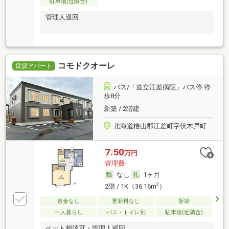
駐車場(近隣含)
管理人巡回
コモドクオーレ
賃貸アパート
バス/「道立江差病院」バス停 停
歩8分
新築 / 2階建
北海道檜山郡江差町字伏木戸町
7.50
万円
管理費-
なし
1ヶ月
2
2階 / 1K（36.16m
）
敷金なし
更新料なし
新築
一人暮らし
バス・トイレ別
駐車場(近隣含)
ペット相談可・管理人巡回