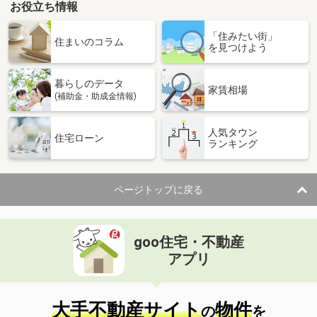
お役立ち情報
「住みたい街」
住まいのコラム
を見つけよう
暮らしのデータ
家賃相場
(補助金・助成金情報)
人気タウン
住宅ローン
ランキング
ページトップに戻る
goo住宅・不動産
アプリ
大手不動産サイト
物件
の
を