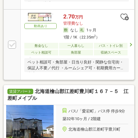
用カード決済可
2.70
万円
管理費なし
動画あり
なし
1ヶ月
2
1階 / 1K（22.35m
）
敷金なし
一人暮らし
バス・トイレ別
ペット相談可
角部屋
収納スペース
ペット相談可・角部屋・日当り良好・閑静な住宅街・
保証人不要／代行 ・ルームシェア可・初期費用カード
決済可
北海道檜山郡江差町豊川町１６７－５ 江
賃貸アパート
差町メイプル
バス/「愛宕町」バス停 停歩9分
築32年10ヶ月 / 2階建
北海道檜山郡江差町字豊川町