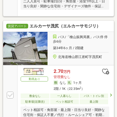
二人入居可・駐車場2台分・角部屋・浴室1坪以上・日
当り良好・閑静な住宅街・デザイナーズ物件・保証人
不要／代行 ・高齢者相談・初期費用カード決済可
エルカーサ茂尻（エルカーサモジリ）
賃貸アパート
バス/「檜山振興局裏」バス停 停
歩6分
築34年6ヶ月 / 2階建
北海道檜山郡江差町字茂尻町
2.70
万円
管理費なし
動画あり
なし
1ヶ月
2
2階 / 1K（22.35m
）
敷金なし
一人暮らし
バス・トイレ別
駐車場(近隣含)
ペット相談可
最上階
ペット相談可・角部屋・最上階・日当り良好・閑静な
住宅街・保証人不要／代行 ・ルームシェア可・初期費