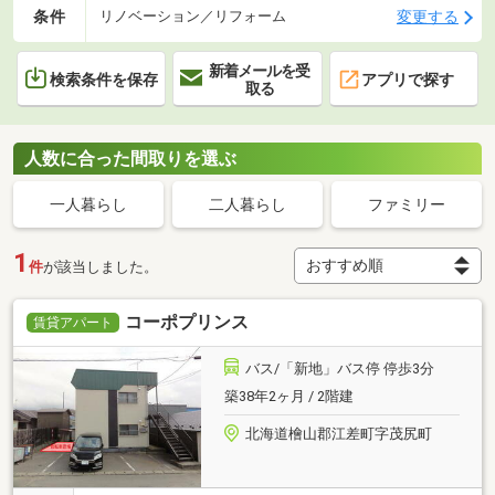
条件
変更する
リノベーション／リフォーム
新着メールを受
検索条件を保存
アプリで探す
取る
人数に合った間取りを選ぶ
一人暮らし
二人暮らし
ファミリー
1
件
が該当しました。
コーポプリンス
賃貸アパート
バス/「新地」バス停 停歩3分
築38年2ヶ月 / 2階建
北海道檜山郡江差町字茂尻町