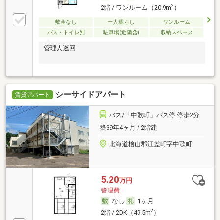
2
2階 / ワンルーム（20.9m
）
敷金なし
一人暮らし
ワンルーム
バス・トイレ別
駐車場(近隣含)
収納スペース
管理人巡回
シーサイドアパート
賃貸アパート
バス/「中歌町」バス停 停歩2分
築39年4ヶ月 / 2階建
北海道檜山郡江差町字中歌町
5.20
万円
管理費-
なし
1ヶ月
2
2階 / 2DK（49.5m
）