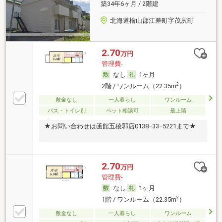
築34年6ヶ月 / 2階建
北海道檜山郡江差町字茂尻町
2.70
万円
管理費-
なし
1ヶ月
2
2階 / ワンルーム（22.35m
）
敷金なし
一人暮らし
ワンルーム
バス・トイレ別
ペット相談可
最上階
★お問い合わせは函館五稜郭店0138−33−5221まで★
2.70
万円
管理費-
なし
1ヶ月
2
1階 / ワンルーム（22.35m
）
敷金なし
一人暮らし
ワンルーム