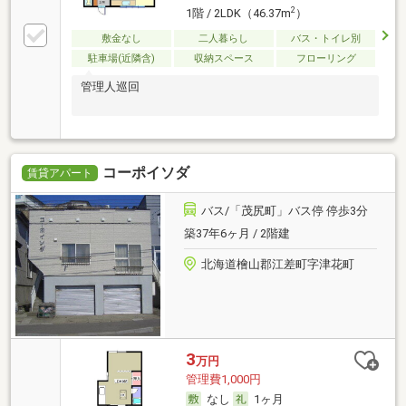
2
1階 / 2LDK（46.37m
）
敷金なし
二人暮らし
バス・トイレ別
駐車場(近隣含)
収納スペース
フローリング
管理人巡回
コーポイソダ
賃貸アパート
バス/「茂尻町」バス停 停歩3分
築37年6ヶ月 / 2階建
北海道檜山郡江差町字津花町
3
万円
管理費1,000円
なし
1ヶ月