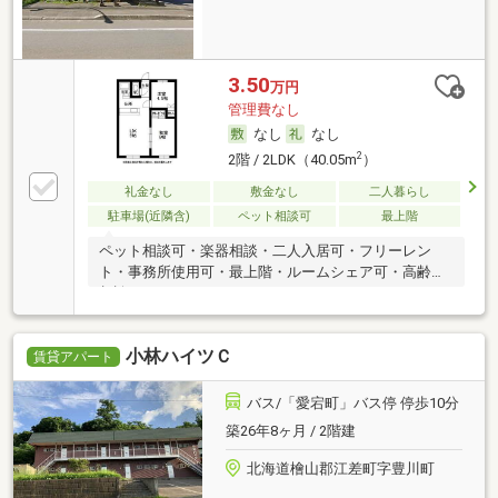
3.50
万円
管理費なし
なし
なし
2
2階 / 2LDK（40.05m
）
礼金なし
敷金なし
二人暮らし
駐車場(近隣含)
ペット相談可
最上階
ペット相談可・楽器相談・二人入居可・フリーレン
ト・事務所使用可・最上階・ルームシェア可・高齢者
相談
小林ハイツＣ
賃貸アパート
バス/「愛宕町」バス停 停歩10分
築26年8ヶ月 / 2階建
北海道檜山郡江差町字豊川町