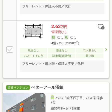
フリーレント・保証人不要／代行
2.62
万円
管理費なし
なし
なし
2
4階 / 2K（28.98m
）
礼金なし
敷金なし
二人暮らし
バス・トイレ別
駐車場(近隣含)
最上階
フリーレント・最上階・保証人不要／代行
ベターアール沼館
賃貸マンション
バス/「城下四丁目」バス停 停歩
2分
築35年8ヶ月 / 3階建