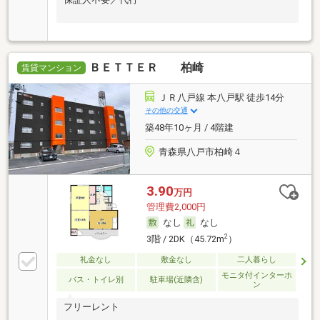
ＢＥＴＴＥＲ 柏崎
賃貸マンション
ＪＲ八戸線 本八戸駅 徒歩14分
その他の交通
築48年10ヶ月 / 4階建
青森県八戸市柏崎４
3.90
万円
管理費2,000円
なし
なし
2
3階 / 2DK（45.72m
）
礼金なし
敷金なし
二人暮らし
モニタ付インターホ
バス・トイレ別
駐車場(近隣含)
ン
フリーレント