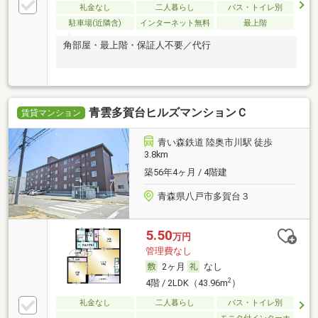
礼金なし
二人暮らし
バス・トイレ別
駐車場(近隣含)
インターネット無料
最上階
角部屋・最上階・保証人不要／代行
青雲多賀台ヒルズマンションＣ
賃貸マンション
青い森鉄道 陸奥市川駅 徒歩
3.8km
築56年4ヶ月 / 4階建
青森県八戸市多賀台３
5.50
万円
管理費なし
2ヶ月
なし
2
4階 / 2LDK（43.96m
）
礼金なし
二人暮らし
バス・トイレ別