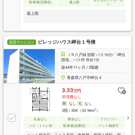
モニタ付インターホ
駐車場(近隣含)
最上階
ン
最上階
ビレッジハウス岬台１号棟
賃貸マンション
ＪＲ八戸線 鮫駅 バス16分/「岬台
団地」バス停 停歩1分
築44年11ヶ月 / 5階建
青森県八戸市岬台４
3.33
万円
管理費なし
なし
なし
2
3階 / 3DK（53.96m
）
礼金なし
敷金なし
ファミリー
バス・トイレ別
駐車場(近隣含)
ペット相談可