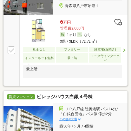
青森県八戸市沼館１
6
万円
管理費2,000円
1ヶ月
なし
2
3階 / 3LDK（72.72m
）
礼金なし
ファミリー
駐車場(近隣含)
モニタ付インターホ
インターネット無料
最上階
ン
最上階
ビレッジハウス白銀４号棟
賃貸マンション
ＪＲ八戸線 陸奥湊駅 バス14分/
「白銀台団地」バス停 停歩2分
その他の交通
築56年7ヶ月 / 4階建