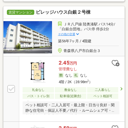
ビレッジハウス白銀２号棟
賃貸マンション
ＪＲ八戸線 陸奥湊駅 バス14分/
「白銀台団地」バス停 停歩2分
その他の交通
築56年7ヶ月 / 4階建
青森県八戸市白銀台３
2.45
万円
管理費なし
なし
なし
2
4階 / 2K（28.98m
）
礼金なし
敷金なし
二人暮らし
バス・トイレ別
駐車場(近隣含)
ペット相談可
ペット相談可・二人入居可・最上階・日当り良好・閑
静な住宅街・保証人不要／代行 ・ルームシェア可・高
齢者相談・初期費用カード決済可