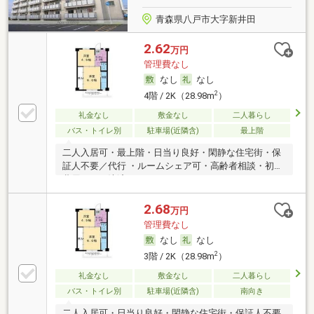
青森県八戸市大字新井田
2.62
万円
管理費なし
なし
なし
2
4階 / 2K（28.98m
）
礼金なし
敷金なし
二人暮らし
バス・トイレ別
駐車場(近隣含)
最上階
二人入居可・最上階・日当り良好・閑静な住宅街・保
証人不要／代行 ・ルームシェア可・高齢者相談・初期
費用カード決済可
2.68
万円
管理費なし
なし
なし
2
3階 / 2K（28.98m
）
礼金なし
敷金なし
二人暮らし
バス・トイレ別
駐車場(近隣含)
南向き
二人入居可・日当り良好・閑静な住宅街・保証人不要