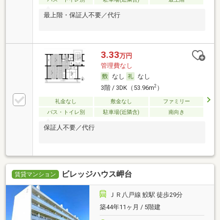
最上階・保証人不要／代行
3.33
万円
管理費なし
なし
なし
2
3階 / 3DK（53.96m
）
礼金なし
敷金なし
ファミリー
バス・トイレ別
駐車場(近隣含)
南向き
保証人不要／代行
ビレッジハウス岬台
賃貸マンション
ＪＲ八戸線 鮫駅 徒歩29分
築44年11ヶ月 / 5階建