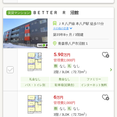
ＢＥＴＴＥＲ Ｒ 沼館
賃貸マンション
ＪＲ八戸線 本八戸駅 徒歩11分
その他の交通
築35年8ヶ月 / 3階建
青森県八戸市沼館１
5.90
万円
管理費2,000円
なし
なし
2
2階 / 3LDK（72.72m
）
礼金なし
敷金なし
ファミリー
バス・トイレ別
駐車場(近隣含)
インターネット無料
6
万円
管理費2,000円
なし
なし
2
3階 / 3LDK（72.72m
）