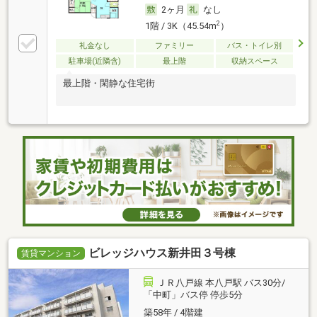
2ヶ月
なし
2
1階 / 3K（45.54m
）
礼金なし
ファミリー
バス・トイレ別
駐車場(近隣含)
最上階
収納スペース
最上階・閑静な住宅街
ビレッジハウス新井田３号棟
賃貸マンション
ＪＲ八戸線 本八戸駅 バス30分/
「中町」バス停 停歩5分
築58年 / 4階建