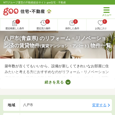
NTTグループ運営の不動産総合サイト goo住宅・不動産
1
0
0
0
最近検索した条件
最近見た物件
保存した条件
お気に入り
八戸市(青森県) のリフォーム・リノベーショ
ン済の賃貸物件
物件一覧
(賃貸マンション・アパート)
築年数が古くてもいいから、設備が新しくてきれいなお部屋に住
みたいと考える方におすすめなのがリフォーム・リノベーション
済物件です。設備や内装を新しくしている・ニーズにあった間取
続きを見る
りに変えているなど、住みやすさが格段にアップしていることが
魅力。ここで紹介するリフォーム・リノベーション済物件を見比
べて、気になるお部屋を見つけましょう。
地域
変更する
八戸市