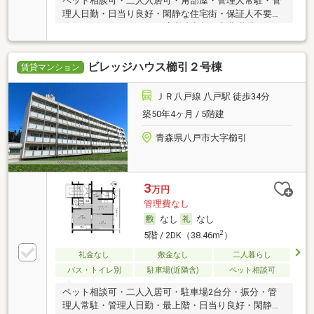
ペット相談可・二人入居可・角部屋・管理人常駐・管
理人日勤・日当り良好・閑静な住宅街・保証人不要／
代行 ・ルームシェア可・高齢者相談・初期費用カード
決済可
ビレッジハウス櫛引２号棟
賃貸マンション
ＪＲ八戸線 八戸駅 徒歩34分
築50年4ヶ月 / 5階建
青森県八戸市大字櫛引
3
万円
管理費なし
なし
なし
2
5階 / 2DK（38.46m
）
礼金なし
敷金なし
二人暮らし
バス・トイレ別
駐車場(近隣含)
ペット相談可
ペット相談可・二人入居可・駐車場2台分・振分・管
理人常駐・管理人日勤・最上階・日当り良好・閑静な