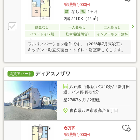
管理費4,000円
なし
1ヶ月
2
2階 / 1LDK（42m
）
敷金なし
一人暮らし
二人暮らし
バス・トイレ別
駐車場(近隣含)
インターネット無料
フルリノベーション物件です。（2026年7月末竣工）
キッチン・独立洗面台・トイレ・浴室新しくします。
ディアスノザワ
賃貸アパート
八戸線 白銀駅 バス10分/「新井田
道」バス停 停歩5分
築27年7ヶ月 / 2階建
青森県八戸市湊高台５丁目
6
万円
管理費4,000円