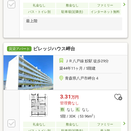
礼金なし
敷金なし
ファミリー
バス・トイレ別
駐車場(近隣含)
インターネット無料
最上階
ビレッジハウス岬台
賃貸アパート
ＪＲ八戸線 鮫駅 徒歩29分
築44年11ヶ月 / 5階建
青森県八戸市岬台４
3.31
万円
管理費なし
なし
なし
2
5階 / 3DK（53.96m
）
礼金なし
敷金なし
ファミリー
バス・トイレ別
駐車場(近隣含)
最上階