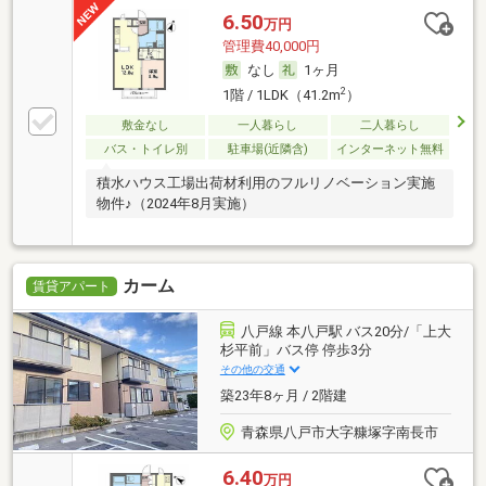
6.50
万円
管理費40,000円
なし
1ヶ月
2
1階 / 1LDK（41.2m
）
敷金なし
一人暮らし
二人暮らし
バス・トイレ別
駐車場(近隣含)
インターネット無料
積水ハウス工場出荷材利用のフルリノベーション実施
物件♪（2024年8月実施）
カーム
賃貸アパート
八戸線 本八戸駅 バス20分/「上大
杉平前」バス停 停歩3分
その他の交通
築23年8ヶ月 / 2階建
青森県八戸市大字糠塚字南長市
6.40
万円