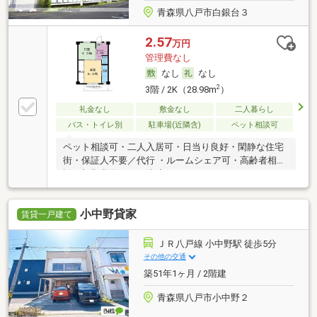
青森県八戸市白銀台３
2.57
万円
管理費なし
なし
なし
2
3階 / 2K（28.98m
）
礼金なし
敷金なし
二人暮らし
バス・トイレ別
駐車場(近隣含)
ペット相談可
ペット相談可・二人入居可・日当り良好・閑静な住宅
街・保証人不要／代行 ・ルームシェア可・高齢者相
談・初期費用カード決済可
小中野貸家
賃貸一戸建て
ＪＲ八戸線 小中野駅 徒歩5分
その他の交通
築51年1ヶ月 / 2階建
青森県八戸市小中野２