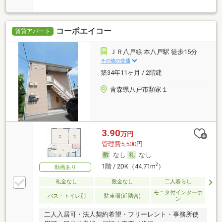
コーポエイコー
賃貸アパート
ＪＲ八戸線 本八戸駅 徒歩15分
その他の交通
築34年11ヶ月 / 2階建
青森県八戸市類家１
3.90
万円
管理費5,500円
なし
なし
2
1階 / 2DK（44.71m
）
動画あり
礼金なし
敷金なし
二人暮らし
モニタ付インターホ
バス・トイレ別
駐車場(近隣含)
ン
二人入居可・法人契約希望・フリーレント・事務所使