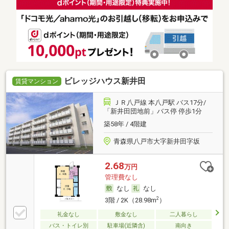
ビレッジハウス新井田
賃貸マンション
ＪＲ八戸線 本八戸駅 バス17分/
「新井田団地前」バス停 停歩1分
築58年 / 4階建
青森県八戸市大字新井田字坂
2.68
万円
管理費なし
なし
なし
2
3階 / 2K（28.98m
）
礼金なし
敷金なし
二人暮らし
バス・トイレ別
駐車場(近隣含)
南向き