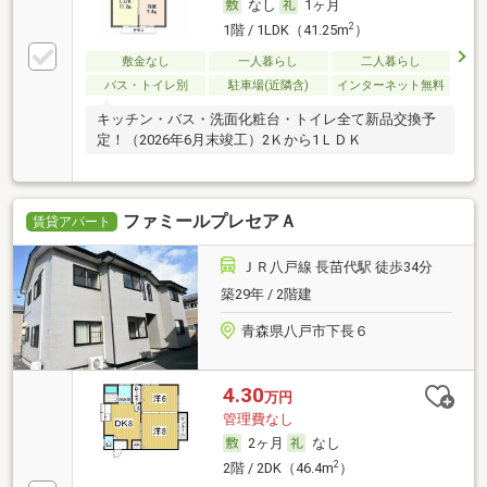
なし
1ヶ月
2
1階 / 1LDK（41.25m
）
敷金なし
一人暮らし
二人暮らし
バス・トイレ別
駐車場(近隣含)
インターネット無料
キッチン・バス・洗面化粧台・トイレ全て新品交換予
定！（2026年6月末竣工）2Ｋから1ＬＤＫ
ファミールプレセアＡ
賃貸アパート
ＪＲ八戸線 長苗代駅 徒歩34分
築29年 / 2階建
青森県八戸市下長６
4.30
万円
管理費なし
2ヶ月
なし
2
2階 / 2DK（46.4m
）