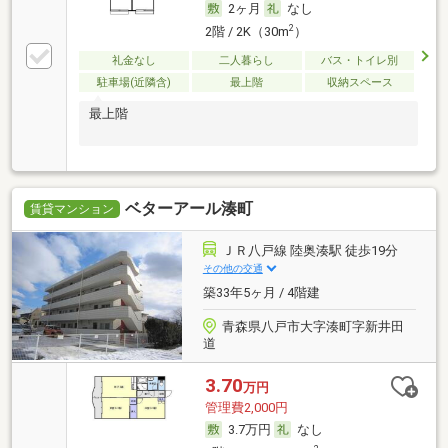
2ヶ月
なし
2
2階 / 2K（30m
）
礼金なし
二人暮らし
バス・トイレ別
駐車場(近隣含)
最上階
収納スペース
最上階
ベターアール湊町
賃貸マンション
ＪＲ八戸線 陸奥湊駅 徒歩19分
その他の交通
築33年5ヶ月 / 4階建
青森県八戸市大字湊町字新井田
道
3.70
万円
管理費2,000円
3.7万円
なし