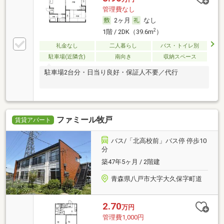
管理費なし
2ヶ月
なし
2
1階 / 2DK（39.6m
）
礼金なし
二人暮らし
バス・トイレ別
駐車場(近隣含)
南向き
収納スペース
駐車場2台分・日当り良好・保証人不要／代行
ファミール牧戸
賃貸アパート
バス/「北高校前」バス停 停歩10
分
築47年5ヶ月 / 2階建
青森県八戸市大字大久保字町道
2.70
万円
管理費1,000円