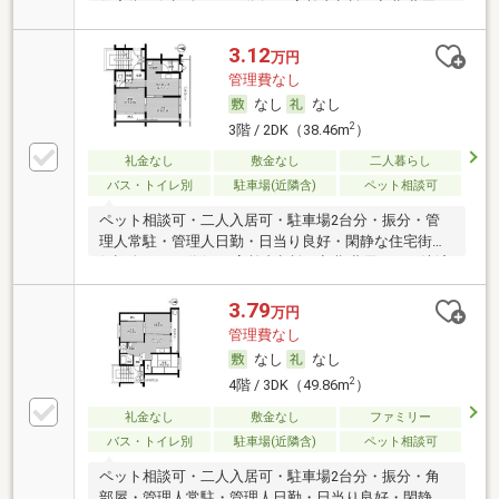
住宅街・保証人不要／代行 ・高齢者相談・初期費用カ
ード決済可
3.12
万円
管理費なし
なし
なし
2
3階 / 2DK（38.46m
）
礼金なし
敷金なし
二人暮らし
バス・トイレ別
駐車場(近隣含)
ペット相談可
ペット相談可・二人入居可・駐車場2台分・振分・管
理人常駐・管理人日勤・日当り良好・閑静な住宅街・
保証人不要／代行 ・高齢者相談・初期費用カード決済
可
3.79
万円
管理費なし
なし
なし
2
4階 / 3DK（49.86m
）
礼金なし
敷金なし
ファミリー
バス・トイレ別
駐車場(近隣含)
ペット相談可
ペット相談可・二人入居可・駐車場2台分・振分・角
部屋・管理人常駐・管理人日勤・日当り良好・閑静な