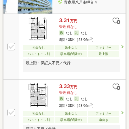
青森県八戸市岬台４
3.31
万円
管理費なし
なし
なし
2
5階 / 3DK（53.96m
）
礼金なし
敷金なし
ファミリー
バス・トイレ別
駐車場(近隣含)
最上階
最上階・保証人不要／代行
3.33
万円
管理費なし
なし
なし
2
3階 / 3DK（53.96m
）
礼金なし
敷金なし
ファミリー
バス・トイレ別
駐車場(近隣含)
南向き
保証人不要／代行