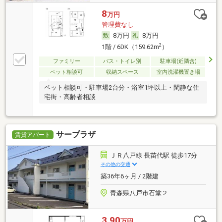
8
万円
管理費なし
8万円
8万円
2
1階 / 6DK（159.62m
）
ファミリー
バス・トイレ別
駐車場(近隣含)
ペット相談可
収納スペース
室内洗濯機置き場
ペット相談可・駐車場2台分・浴室1坪以上・閑静な住
宅街・高齢者相談
サープラザ
賃貸アパート
ＪＲ八戸線 長苗代駅 徒歩17分
その他の交通
築36年6ヶ月 / 2階建
青森県八戸市石堂２
3.90
万円