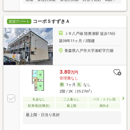
住宅街・保証人不要／代行 ・高齢者相談・初期費用カ
ード決済可
コーポＳすずきＡ
賃貸アパート
ＪＲ八戸線 陸奥湊駅 徒歩15分
築38年11ヶ月 / 2階建
青森県八戸市大字湊町字穴畑
3.80
万円
管理費なし
1ヶ月
なし
2
2階 / 2K（35.27m
）
礼金なし
二人暮らし
バス・トイレ別
駐車場(近隣含)
最上階
南向き
最上階・日当り良好