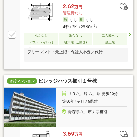
2.62
万円
管理費なし
なし
なし
2
4階 / 2K（28.98m
）
礼金なし
敷金なし
二人暮らし
バス・トイレ別
駐車場(近隣含)
最上階
フリーレント・最上階・保証人不要／代行
ビレッジハウス櫛引１号棟
賃貸マンション
ＪＲ八戸線 八戸駅 徒歩30分
築50年4ヶ月 / 5階建
青森県八戸市大字櫛引
3.69
万円