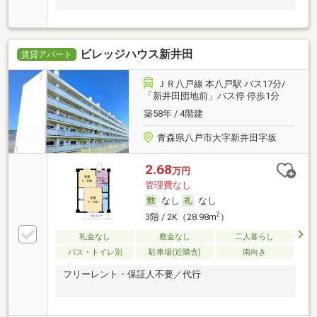
ビレッジハウス新井田
賃貸アパート
ＪＲ八戸線 本八戸駅 バス17分/
「新井田団地前」バス停 停歩1分
築58年 / 4階建
青森県八戸市大字新井田字坂
2.68
万円
管理費なし
なし
なし
2
3階 / 2K（28.98m
）
礼金なし
敷金なし
二人暮らし
バス・トイレ別
駐車場(近隣含)
南向き
フリーレント・保証人不要／代行