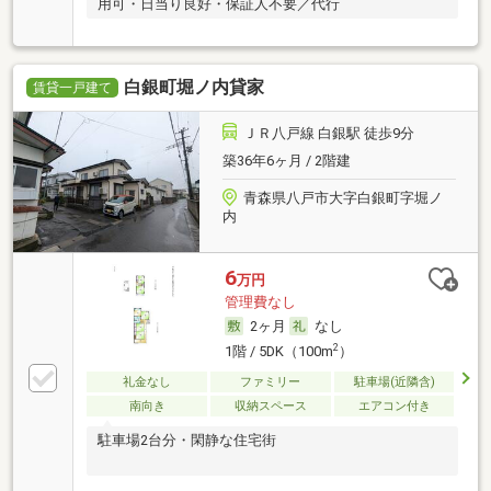
用可・日当り良好・保証人不要／代行
白銀町堀ノ内貸家
賃貸一戸建て
ＪＲ八戸線 白銀駅 徒歩9分
築36年6ヶ月 / 2階建
青森県八戸市大字白銀町字堀ノ
内
6
万円
管理費なし
2ヶ月
なし
2
1階 / 5DK（100m
）
礼金なし
ファミリー
駐車場(近隣含)
南向き
収納スペース
エアコン付き
駐車場2台分・閑静な住宅街