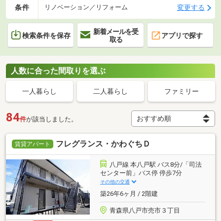
条件
変更する
リノベーション／リフォーム
新着メールを受
検索条件を保存
アプリで探す
取る
人数に合った間取りを選ぶ
一人暮らし
二人暮らし
ファミリー
84
件
が該当しました。
フレグランス・かわぐちＤ
賃貸アパート
八戸線 本八戸駅 バス8分/「司法
センター前」バス停 停歩7分
その他の交通
築26年6ヶ月 / 2階建
青森県八戸市売市３丁目