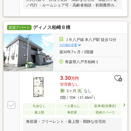
／代行 ・ルームシェア可・高齢者相談・初期費用カー
ド決済可
ディノス柏崎Ｂ棟
賃貸アパート
ＪＲ八戸線 本八戸駅 徒歩12分
その他の交通
築30年7ヶ月 / 2階建
青森県八戸市柏崎１
3.30
万円
管理費なし
2ヶ月
なし
2
2階 / 1DK（31.46m
）
礼金なし
一人暮らし
駐車場(近隣含)
最上階
角部屋
収納スペース
角部屋・フリーレント・最上階・閑静な住宅街