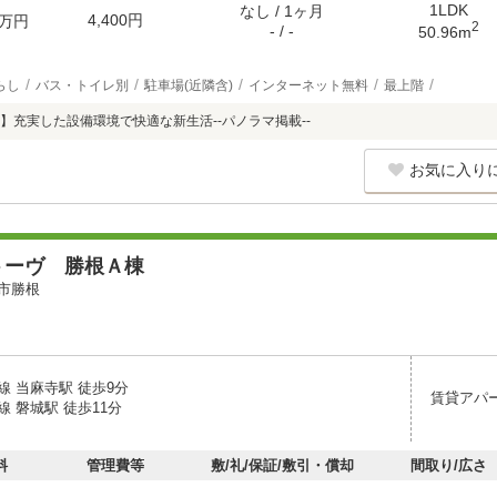
1LDK
なし / 1ヶ月
4,400円
万円
2
- / -
50.96m
らし
バス・トイレ別
駐車場(近隣含)
インターネット無料
最上階
】充実した設備環境で快適な新生活--パノラマ掲載--
お気に入り
トーヴ 勝根Ａ棟
市勝根
線 当麻寺駅 徒歩9分
賃貸アパ
 磐城駅 徒歩11分
料
管理費等
敷/礼/保証/敷引・償却
間取り/広さ