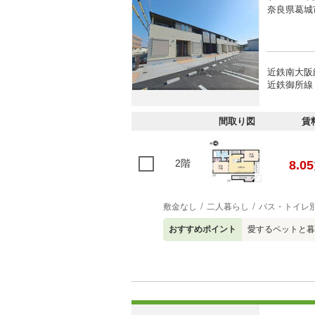
奈良県葛城
近鉄南大阪
近鉄御所線 
間取り図
賃
2階
8.05
敷金なし
二人暮らし
バス・トイレ
おすすめポイント
愛するペットと暮