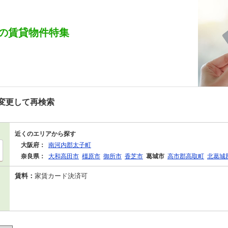
の賃貸物件特集
変更して再検索
近くのエリアから探す
大阪府：
南河内郡太子町
奈良県：
大和高田市
橿原市
御所市
香芝市
葛城市
高市郡高取町
北葛城
賃料：
家賃カード決済可