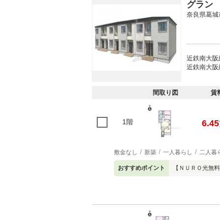
グラン
奈良県葛城
近鉄南大阪
近鉄南大阪線
間取り図
賃
1階
6.45
敷金なし
新築
一人暮らし
二人暮
おすすめポイント
【ＮＵＲＯ光無料