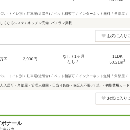
バス・トイレ別
駐車場(近隣含)
ペット相談可
インターネット無料
角部屋
しくなるシステムキッチン完備--パノラマ掲載--
お気に入り
なし / 1ヶ月
1LDK
2,900円
万円
2
なし / -
50.21m
バス・トイレ別
駐車場(近隣含)
ペット相談可
インターネット無料
角部屋
人入居可・角部屋・管理人巡回・日当り良好・保証人不要／代行 ・初期費用カー
お気に入り
ドボナール
市南花内