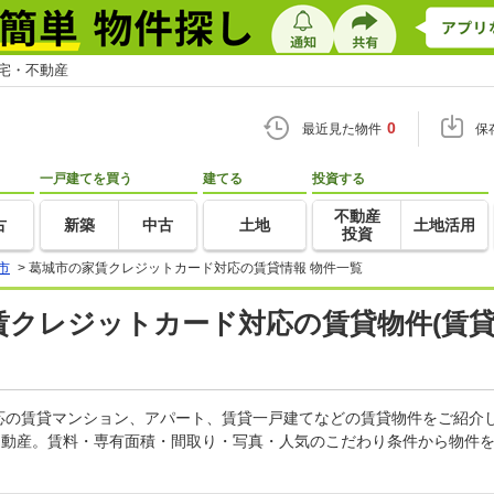
住宅・不動産
0
最近見た物件
保
一戸建てを買う
建てる
投資する
不動産
古
新築
中古
土地
土地活用
投資
市
>
葛城市の家賃クレジットカード対応の賃貸情報 物件一覧
家賃クレジットカード対応の賃貸物件(賃
応の賃貸マンション、アパート、賃貸一戸建てなどの賃貸物件をご紹介
不動産。賃料・専有面積・間取り・写真・人気のこだわり条件から物件を