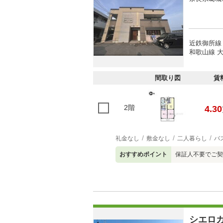
近鉄御所線 
和歌山線 大
間取り図
賃
2階
4.30
礼金なし
敷金なし
二人暮らし
バ
おすすめポイント
保証人不要でご契
シエロ