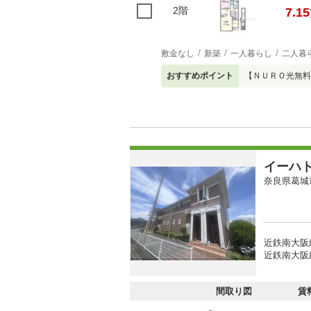
2階
7.15
敷金なし
新築
一人暮らし
二人暮
おすすめポイント
【ＮＵＲＯ光無料
イーハ
奈良県葛城
近鉄南大阪
近鉄南大阪線
間取り図
賃