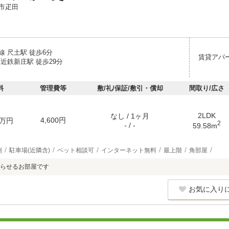
市疋田
線 尺土駅 徒歩6分
賃貸アパ
近鉄新庄駅 徒歩29分
料
管理費等
敷/礼/保証/敷引・償却
間取り/広さ
2LDK
なし / 1ヶ月
4,600円
万円
2
- / -
59.58m
別
駐車場(近隣含)
ペット相談可
インターネット無料
最上階
角部屋
らせるお部屋です
お気に入り