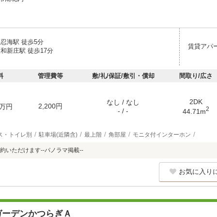
忍海駅 徒歩5分
賃貸アパ
和新庄駅 徒歩17分
料
管理費等
敷/礼/保証/敷引・償却
間取り/広さ
2DK
なし / なし
2,200円
万円
2
- / -
44.71m
ス・トイレ別
駐車場(近隣含)
最上階
角部屋
モニタ付インターホン
約いただけます--パノラマ掲載--
お気に入り
ガーデンかつらぎＡ