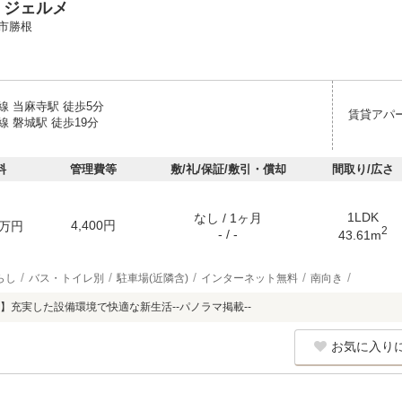
 ジェルメ
市勝根
線 当麻寺駅 徒歩5分
賃貸アパ
 磐城駅 徒歩19分
料
管理費等
敷/礼/保証/敷引・償却
間取り/広さ
1LDK
なし / 1ヶ月
4,400円
万円
2
- / -
43.61m
らし
バス・トイレ別
駐車場(近隣含)
インターネット無料
南向き
】充実した設備環境で快適な新生活--パノラマ掲載--
お気に入り