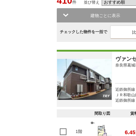
410
件
並び替え
建物ごとに表示
チェックした物件を一括で
ヴァン
奈良県葛城
近鉄御所線 
ＪＲ和歌山線
近鉄御所線 
間取り図
賃
1階
6.45