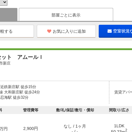
部屋ごとに表示
お気に入りに追加
空室状況
セット アムールＩ
市新庄
近鉄新庄駅 徒歩15分
 大和新庄駅 徒歩24分
賃貸アパ
忍海駅 徒歩32分
料
管理費等
敷/礼/保証/敷引・償却
間取り/広さ
1LDK
なし / 1ヶ月
2,900円
万円
2
- / -
50.23m