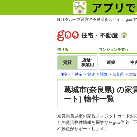
NTTグループ運営の不動産総合サイト goo
借りる
マンションを買う
店舗･
賃貸
新築
中
事業用
住宅・不動産
>
賃貸
>
関西
>
奈良県
>
葛城
葛城市(奈良県) の
ート) 物件一覧
奈良県葛城市の家賃クレジットカード対
どの賃貸物件情報を探すならgoo住宅・
不動産がサポートします。