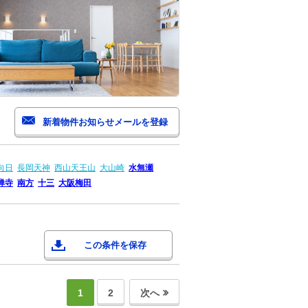
向日
長岡天神
西山天王山
大山崎
水無瀬
禅寺
南方
十三
大阪梅田
この条件を保存
1
2
次へ