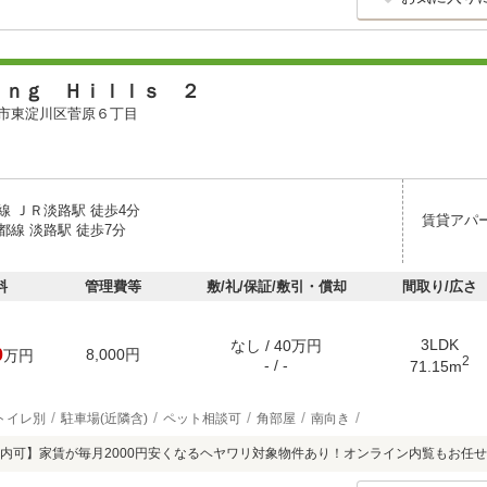
ｉｎｇ Ｈｉｌｌｓ ２
市東淀川区菅原６丁目
線 ＪＲ淡路駅 徒歩4分
賃貸アパ
都線 淡路駅 徒歩7分
料
管理費等
敷/礼/保証/敷引・償却
間取り/広さ
3LDK
なし / 40万円
0
8,000円
万円
2
- / -
71.15m
トイレ別
駐車場(近隣含)
ペット相談可
角部屋
南向き
内可】家賃が毎月2000円安くなるヘヤワリ対象物件あり！オンライン内覧もお任