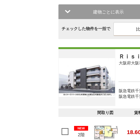
建物ごとに表示
チェックした物件を一括で
Ｒｉｓ
大阪府大阪
阪急電鉄千
阪急電鉄千里
間取り図
賃
NEW
18.6
2階