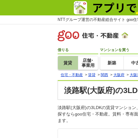
NTTグループ運営の不動産総合サイト goo
借りる
マンションを買う
店舗･
賃貸
新築
中
事業用
住宅・不動産
>
賃貸
>
関西
>
大阪府
>
大阪
淡路駅(大阪府)の3
淡路駅(大阪府)の3LDKの賃貸マンシ
探すならgoo住宅・不動産。賃料・専有
ます。