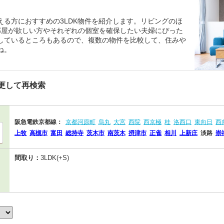
る方におすすめの3LDK物件を紹介します。リビングのほ
部屋が欲しい方やそれぞれの個室を確保したい夫婦にぴった
しているところもあるので、複数の物件を比較して、住みや
ね。
更して再検索
阪急電鉄京都線：
京都河原町
烏丸
大宮
西院
西京極
桂
洛西口
東向日
西
上牧
高槻市
富田
総持寺
茨木市
南茨木
摂津市
正雀
相川
上新庄
淡路
崇
間取り：
3LDK(+S)