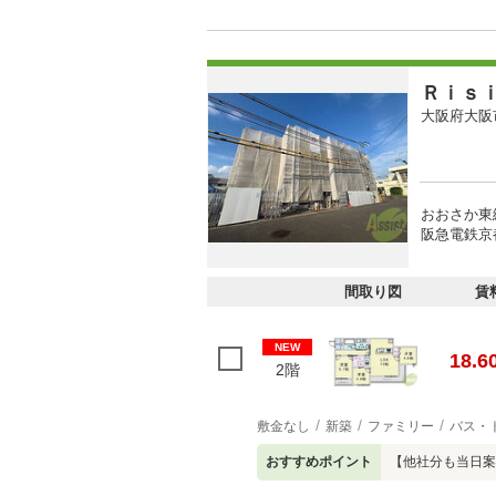
Ｒｉｓ
大阪府大阪
おおさか東
阪急電鉄京
間取り図
賃
NEW
18.6
2階
敷金なし
新築
ファミリー
バス・
おすすめポイント
【他社分も当日案