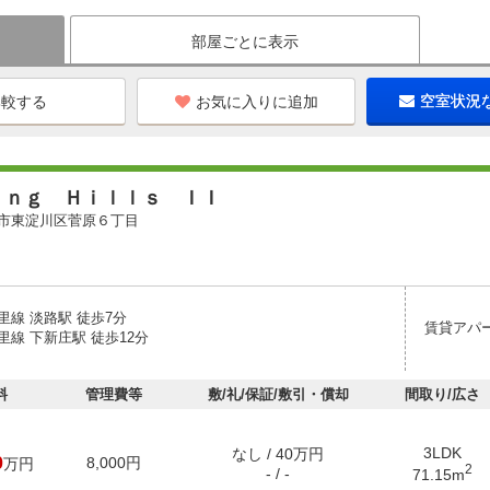
部屋ごとに表示
お気に入りに追加
空室状況
ｉｎｇ Ｈｉｌｌｓ ＩＩ
市東淀川区菅原６丁目
里線 淡路駅 徒歩7分
賃貸アパ
線 下新庄駅 徒歩12分
料
管理費等
敷/礼/保証/敷引・償却
間取り/広さ
3LDK
なし / 40万円
0
8,000円
万円
2
- / -
71.15m