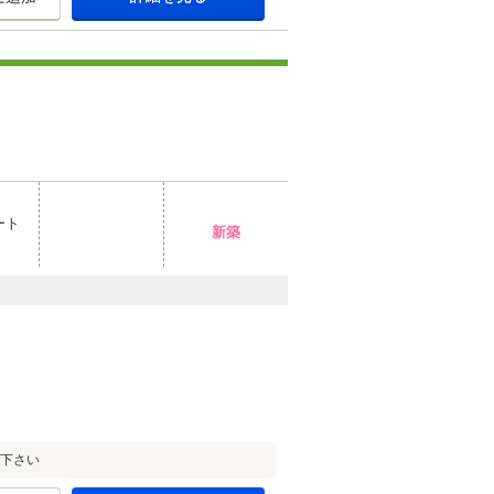
ート
新築
せ下さい