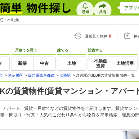
住宅・不動産
0
最近見た物件
保
一戸建てを買う
建てる
投資する
不動産
古
新築
中古
土地
土地活用
投資
市
>
東淀川区
>
阪急電鉄京都線
>
淡路駅
>
淡路駅の3LDKの賃貸情報 物件一覧
LDKの賃貸物件(賃貸マンション・アパート
ョン、アパート、賃貸一戸建てなどの賃貸物件をご紹介します。賃貸マン
面積・間取り・写真・人気のこだわり条件から物件を簡単検索。理想の部