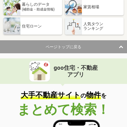
暮らしのデータ
家賃相場
(補助金・助成金情報)
人気タウン
住宅ローン
ランキング
ページトップに戻る
goo住宅・不動産
アプリ
大手不動産サイト
物件
の
を
まとめて検索！