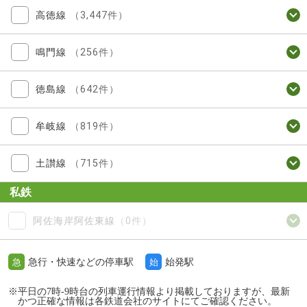
高徳線
（3,447件）
鳴門線
（256件）
徳島線
（642件）
牟岐線
（819件）
土讃線
（715件）
私鉄
阿佐海岸阿佐東線
（0件）
急行・快速などの停車駅
始発駅
急
始
※平日の7時-9時台の列車運行情報より掲載しておりますが、最新
かつ正確な情報は各鉄道会社のサイトにてご確認ください。