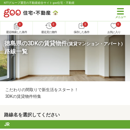
NTTグループ運営の不動産総合サイト goo住宅・不動産
0
0
0
0
最近検索した条件
最近見た物件
保存した条件
お気に入り
徳島県の3DKの賃貸物件
(賃貸マンション・アパート)
路線一覧
こだわりの間取りで新生活をスタート！
3DKの賃貸物件特集
路線名を選択してください
JR