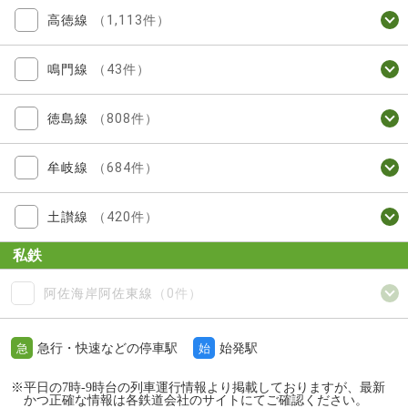
高徳線
（1,113件）
鳴門線
（43件）
徳島線
（808件）
牟岐線
（684件）
土讃線
（420件）
私鉄
阿佐海岸阿佐東線
（0件）
急行・快速などの停車駅
始発駅
急
始
※平日の7時-9時台の列車運行情報より掲載しておりますが、最新
かつ正確な情報は各鉄道会社のサイトにてご確認ください。