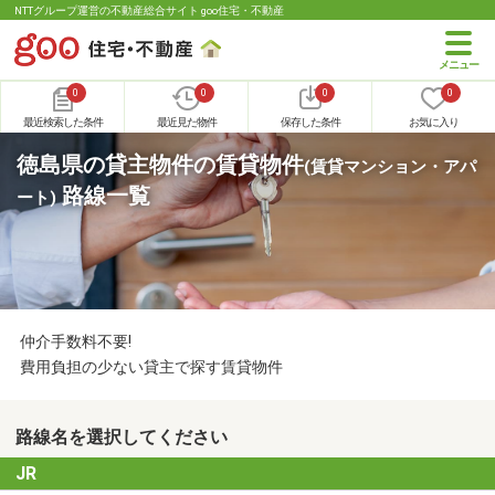
NTTグループ運営の不動産総合サイト goo住宅・不動産
0
0
0
0
最近検索した条件
最近見た物件
保存した条件
お気に入り
徳島県の貸主物件の賃貸物件
(賃貸マンション・アパ
路線一覧
ート)
仲介手数料不要!
費用負担の少ない貸主で探す賃貸物件
路線名を選択してください
JR