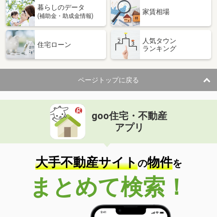
暮らしのデータ
家賃相場
(補助金・助成金情報)
人気タウン
住宅ローン
ランキング
ページトップに戻る
goo住宅・不動産
アプリ
大手不動産サイト
物件
の
を
まとめて検索！