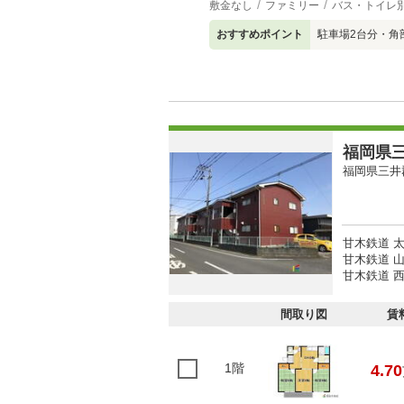
敷金なし
ファミリー
バス・トイレ
おすすめポイント
駐車場2台分・角
福岡県三
福岡県三井
甘木鉄道 太
甘木鉄道 山
甘木鉄道 西
間取り図
賃
1階
4.70