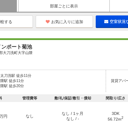
部屋ごとに表示
お気に入りに追加
空室状況
インポート菊池
郡大刀洗町大字山隈
太刀洗駅 徒歩11分
隈駅 徒歩11分
賃貸アパ
隈駅 徒歩20分
料
管理費等
敷/礼/保証/敷引・償却
間取り/広さ
なし / 1ヶ月
3DK
なし
万円
2
なし / -
56.72m