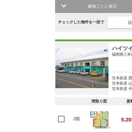
建物ごとに表示
チェックした物件を一括で
ハイツ
福岡県三井
甘木鉄道 西
甘木鉄道 山
甘木鉄道 今
間取り図
賃
2階
5.20