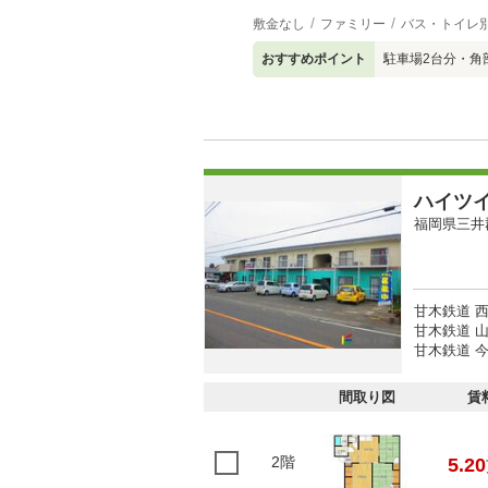
敷金なし
ファミリー
バス・トイレ
おすすめポイント
駐車場2台分・角
ハイツ
福岡県三井
甘木鉄道 西
甘木鉄道 山
甘木鉄道 今
間取り図
賃
2階
5.20