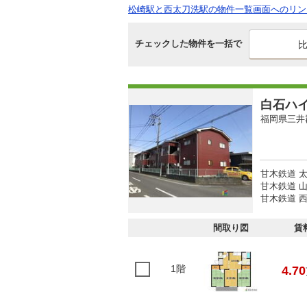
松崎駅と西太刀洗駅の物件一覧画面へのリン
チェックした物件を一括で
白石ハ
福岡県三井
甘木鉄道 太
甘木鉄道 山
甘木鉄道 西
間取り図
賃
1階
4.70