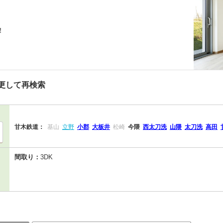
！
更して再検索
甘木鉄道：
基山
立野
小郡
大板井
松崎
今隈
西太刀洗
山隈
太刀洗
高田
間取り：
3DK