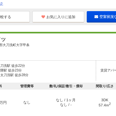
ク
お気に入りに追加
空室状況
イツ
郡大刀洗町大字甲条
刀洗駅 徒歩22分
隈駅 徒歩23分
賃貸アパ
太刀洗駅 徒歩28分
料
管理費等
敷/礼/保証/敷引・償却
間取り/広さ
なし / 1ヶ月
3DK
なし
万円
2
なし / -
57.4m