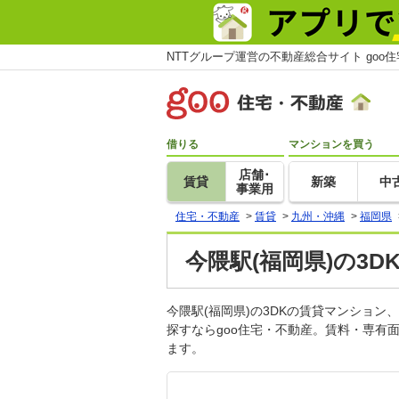
NTTグループ運営の不動産総合サイト goo
借りる
マンションを買う
店舗･
賃貸
新築
中
事業用
住宅・不動産
>
賃貸
>
九州・沖縄
>
福岡県
今隈駅(福岡県)の3
今隈駅(福岡県)の3DKの賃貸マンショ
探すならgoo住宅・不動産。賃料・専有
ます。