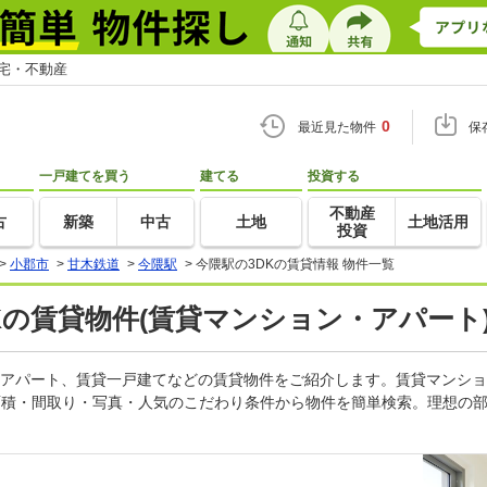
住宅・不動産
0
最近見た物件
保
一戸建てを買う
建てる
投資する
不動産
古
新築
中古
土地
土地活用
投資
>
小郡市
>
甘木鉄道
>
今隈駅
>
今隈駅の3DKの賃貸情報 物件一覧
DKの賃貸物件(賃貸マンション・アパート
ン、アパート、賃貸一戸建てなどの賃貸物件をご紹介します。賃貸マンシ
面積・間取り・写真・人気のこだわり条件から物件を簡単検索。理想の部