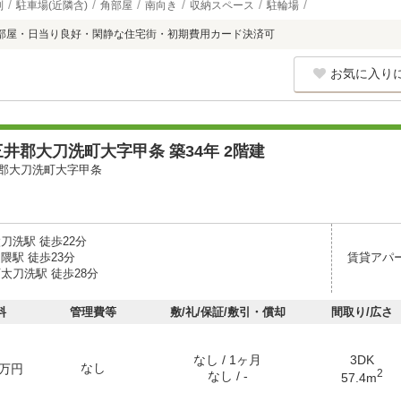
別
駐車場(近隣含)
角部屋
南向き
収納スペース
駐輪場
部屋・日当り良好・閑静な住宅街・初期費用カード決済可
お気に入り
井郡大刀洗町大字甲条 築34年 2階建
郡大刀洗町大字甲条
刀洗駅 徒歩22分
隈駅 徒歩23分
賃貸アパ
太刀洗駅 徒歩28分
料
管理費等
敷/礼/保証/敷引・償却
間取り/広さ
なし / 1ヶ月
3DK
なし
万円
2
なし / -
57.4m