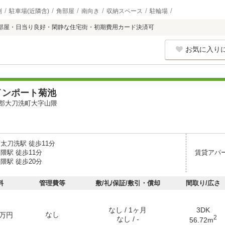
別
駐車場(近隣含)
角部屋
南向き
収納スペース
駐輪場
部屋・日当り良好・閑静な住宅街・初期費用カード決済可
お気に入り
インポート菊池
郡大刀洗町大字山隈
太刀洗駅 徒歩11分
隈駅 徒歩11分
賃貸アパ
隈駅 徒歩20分
料
管理費等
敷/礼/保証/敷引・償却
間取り/広さ
なし / 1ヶ月
3DK
なし
万円
2
なし / -
56.72m