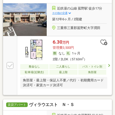
近鉄湯の山線 菰野駅 徒歩17分
その他の交通
築12年6ヶ月 / 2階建
三重県三重郡菰野町大字潤田
6.30
万円
管理費3,500円
なし
1ヶ月
2
2階 / 2LDK（57.63m
）
敷金なし
二人暮らし
バス・トイレ別
駐車場(近隣含)
最上階
角部屋
角部屋・最上階・保証人不要／代行 ・初期費用カード
決済可・家賃カード決済可
ヴィラウエスト Ｎ・Ｓ
賃貸アパート