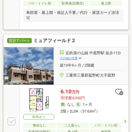
バス・トイレ別
駐車場(近隣含)
最上階
角部屋・最上階・保証人不要／代行 ・家賃カード決済
可
ミュアフィールド２
賃貸アパート
近鉄湯の山線 中菰野駅 徒歩11分
その他の交通
築13年9ヶ月 / 2階建
三重県三重郡菰野町大字菰野
6.10
万円
管理費4,050円
なし
1ヶ月
2
2階 / 2LDK（57.63m
）
動画あり
敷金なし
二人暮らし
バス・トイレ別
駐車場(近隣含)
最上階
角部屋