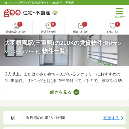
NTTグループ運営の不動産総合サイト goo住宅・不動産
1
0
0
0
最近検索した条件
最近見た物件
保存した条件
お気に入り
大羽根園駅(三重県)の2LDKの賃貸物件
(賃貸マン
物件一覧
ション・アパート)
2人以上、または小さい赤ちゃんがいるファミリーにおすすめの
2LDK物件。リビングとは別に2部屋付いているので、寝室や収納
スペースなど、さまざまな使い方ができます。子どもが大きくな
続きを見る
れば子ども部屋にもできるので、長く住めることも魅力です。こ
こでは、快適に暮らせる2LDK物件を紹介します。間取りや家賃を
チェックして、希望にぴったりな物件を見つけましょう。
駅
変更する
近鉄湯の山線/大羽根園