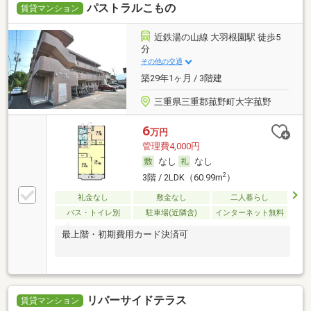
パストラルこもの
賃貸マンション
近鉄湯の山線 大羽根園駅 徒歩5
分
その他の交通
築29年1ヶ月 / 3階建
三重県三重郡菰野町大字菰野
6
万円
管理費4,000円
なし
なし
2
3階 / 2LDK（60.99m
）
礼金なし
敷金なし
二人暮らし
バス・トイレ別
駐車場(近隣含)
インターネット無料
最上階・初期費用カード決済可
リバーサイドテラス
賃貸マンション