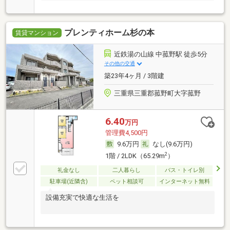
プレンティホーム杉の本
賃貸マンション
近鉄湯の山線 中菰野駅 徒歩5分
その他の交通
築23年4ヶ月 / 3階建
三重県三重郡菰野町大字菰野
6.40
万円
管理費4,500円
9.6万円
なし(9.6万円)
2
1階 / 2LDK（65.29m
）
礼金なし
二人暮らし
バス・トイレ別
駐車場(近隣含)
ペット相談可
インターネット無料
設備充実で快適な生活を