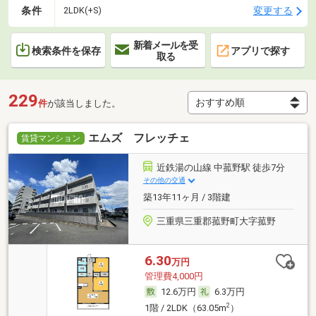
条件
変更する
2LDK(+S)
新着メールを受
検索条件を保存
アプリで探す
取る
229
件
が該当しました。
エムズ フレッチェ
賃貸マンション
近鉄湯の山線 中菰野駅 徒歩7分
その他の交通
築13年11ヶ月 / 3階建
三重県三重郡菰野町大字菰野
6.30
万円
管理費4,000円
12.6万円
6.3万円
2
1階 / 2LDK（63.05m
）