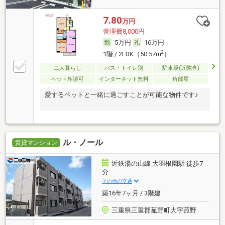
7.80
万円
管理費8,000円
5万円
16万円
2
1階 / 2LDK（50.57m
）
二人暮らし
バス・トイレ別
駐車場(近隣含)
ペット相談可
インターネット無料
角部屋
愛するペットと一緒に過ごすことが可能な物件です♪
ル・ノール
賃貸マンション
近鉄湯の山線 大羽根園駅 徒歩7
分
その他の交通
築16年7ヶ月 / 3階建
三重県三重郡菰野町大字菰野