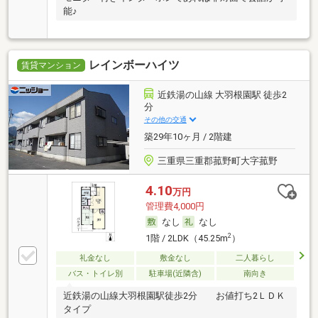
能♪
レインボーハイツ
賃貸マンション
近鉄湯の山線 大羽根園駅 徒歩2
分
その他の交通
築29年10ヶ月 / 2階建
三重県三重郡菰野町大字菰野
4.10
万円
管理費4,000円
なし
なし
2
1階 / 2LDK（45.25m
）
礼金なし
敷金なし
二人暮らし
バス・トイレ別
駐車場(近隣含)
南向き
近鉄湯の山線大羽根園駅徒歩2分 お値打ち2ＬＤＫ
タイプ