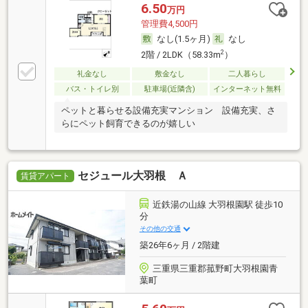
6.50
万円
管理費4,500円
なし(1.5ヶ月)
なし
2
2階 / 2LDK（58.33m
）
礼金なし
敷金なし
二人暮らし
バス・トイレ別
駐車場(近隣含)
インターネット無料
ペットと暮らせる設備充実マンション 設備充実、さ
らにペット飼育できるのが嬉しい
セジュール大羽根 Ａ
賃貸アパート
近鉄湯の山線 大羽根園駅 徒歩10
分
その他の交通
築26年6ヶ月 / 2階建
三重県三重郡菰野町大羽根園青
葉町