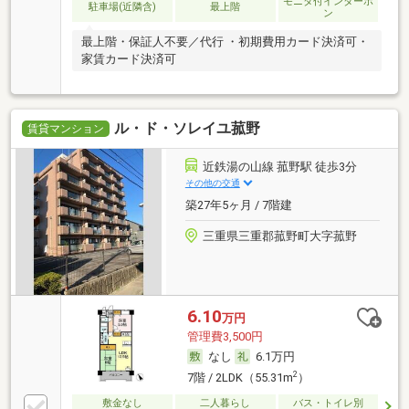
モニタ付インターホ
駐車場(近隣含)
最上階
ン
最上階・保証人不要／代行 ・初期費用カード決済可・
家賃カード決済可
ル・ド・ソレイユ菰野
賃貸マンション
近鉄湯の山線 菰野駅 徒歩3分
その他の交通
築27年5ヶ月 / 7階建
三重県三重郡菰野町大字菰野
6.10
万円
管理費3,500円
なし
6.1万円
2
7階 / 2LDK（55.31m
）
敷金なし
二人暮らし
バス・トイレ別