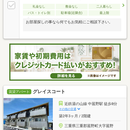
礼金なし
敷金なし
二人暮らし
バス・トイレ別
駐車場(近隣含)
最上階
お部屋探しの事なら何でもお気軽にご相談下さい。
グレイスコート
賃貸アパート
近鉄湯の山線 中菰野駅 徒歩8分
その他の交通
築2年3ヶ月 / 2階建
三重県三重郡菰野町大字菰野