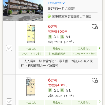
その他の交通
築27年9ヶ月 / 3階建
三重県三重郡菰野町大字潤田
6
万円
管理費4,000円
なし
なし
2
3階 / 2LDK（61m
）
礼金なし
敷金なし
二人暮らし
バス・トイレ別
駐車場(近隣含)
インターネット無料
二人入居可・駐車場2台分・最上階・保証人不要／代
行 ・初期費用カード決済可
6
万円
管理費4,000円
なし
なし
2
2階 / 2LDK（61m
）
礼金なし
敷金なし
二人暮らし