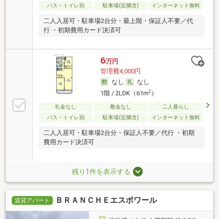
バス・トイレ別
駐車場(近隣含)
インターネット無料
二人入居可・駐車場2台分・最上階・保証人不要／代
行 ・初期費用カード決済可
6
万円
管理費4,000円
なし
なし
2
1階 / 2LDK（61m
）
礼金なし
敷金なし
二人暮らし
バス・トイレ別
駐車場(近隣含)
インターネット無料
二人入居可・駐車場2台分・保証人不要／代行 ・初期
費用カード決済可
残り1件を表示する
ＢＲＡＮＣＨＥエスポワール
賃貸アパート