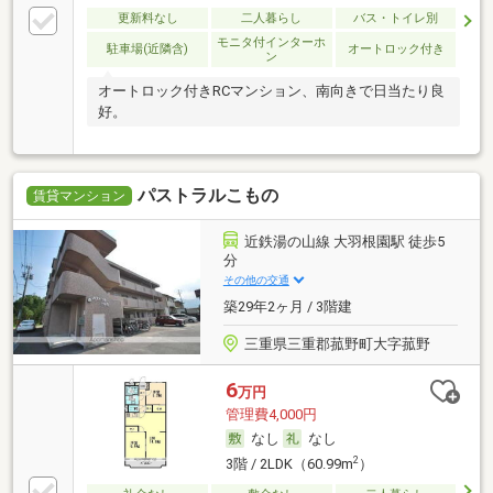
更新料なし
二人暮らし
バス・トイレ別
モニタ付インターホ
駐車場(近隣含)
オートロック付き
ン
オートロック付きRCマンション、南向きで日当たり良
好。
パストラルこもの
賃貸マンション
近鉄湯の山線 大羽根園駅 徒歩5
分
その他の交通
築29年2ヶ月 / 3階建
三重県三重郡菰野町大字菰野
6
万円
管理費4,000円
なし
なし
2
3階 / 2LDK（60.99m
）