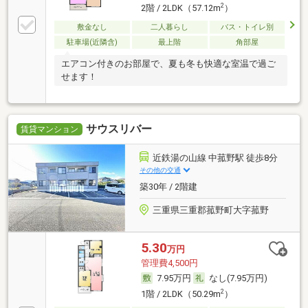
2
2階 / 2LDK（57.12m
）
敷金なし
二人暮らし
バス・トイレ別
駐車場(近隣含)
最上階
角部屋
エアコン付きのお部屋で、夏も冬も快適な室温で過ご
せます！
サウスリバー
賃貸マンション
近鉄湯の山線 中菰野駅 徒歩8分
その他の交通
築30年 / 2階建
三重県三重郡菰野町大字菰野
5.30
万円
管理費4,500円
7.95万円
なし(7.95万円)
2
1階 / 2LDK（50.29m
）