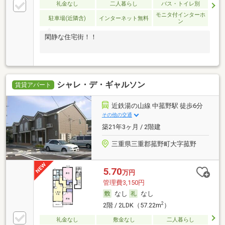
礼金なし
二人暮らし
バス・トイレ別
モニタ付インターホ
駐車場(近隣含)
インターネット無料
ン
閑静な住宅街！！
シャレ・デ・ギャルソン
賃貸アパート
近鉄湯の山線 中菰野駅 徒歩6分
その他の交通
築21年3ヶ月 / 2階建
三重県三重郡菰野町大字菰野
5.70
万円
管理費3,150円
なし
なし
2
2階 / 2LDK（57.22m
）
礼金なし
敷金なし
二人暮らし