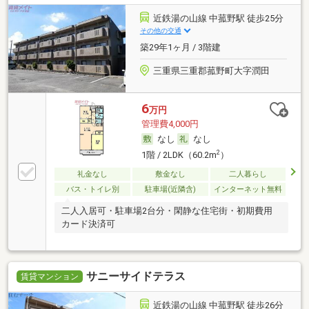
近鉄湯の山線 中菰野駅 徒歩25分
その他の交通
築29年1ヶ月 / 3階建
三重県三重郡菰野町大字潤田
6
万円
管理費4,000円
なし
なし
2
1階 / 2LDK（60.2m
）
礼金なし
敷金なし
二人暮らし
バス・トイレ別
駐車場(近隣含)
インターネット無料
二人入居可・駐車場2台分・閑静な住宅街・初期費用
カード決済可
サニーサイドテラス
賃貸マンション
近鉄湯の山線 中菰野駅 徒歩26分