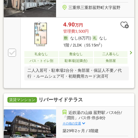
三重県三重郡菰野町大字菰野
4.90
万円
管理費3,500円
なし(6万円)
なし
2
1階 / 2LDK（55.15m
）
礼金なし
敷金なし
二人暮らし
バス・トイレ別
駐車場(近隣含)
角部屋
二人入居可・駐車場2台分・角部屋・保証人不要／代
行 ・ルームシェア可・初期費用カード決済可
リバーサイドテラス
賃貸マンション
近鉄湯の山線 菰野駅 バス6分/
「潤田」バス停 停歩8分
その他の交通
築29年2ヶ月 / 3階建