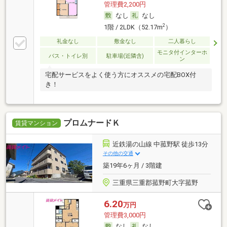
管理費2,200円
なし
なし
2
1階 / 2LDK（52.17m
）
礼金なし
敷金なし
二人暮らし
モニタ付インターホ
バス・トイレ別
駐車場(近隣含)
ン
宅配サービスをよく使う方にオススメの宅配BOX付
き！
プロムナードＫ
賃貸マンション
近鉄湯の山線 中菰野駅 徒歩13分
その他の交通
築19年6ヶ月 / 3階建
三重県三重郡菰野町大字菰野
6.20
万円
管理費3,000円
なし
なし