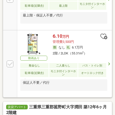
モニタ付インターホ
駐車場(近隣含)
最上階
ン
最上階・保証人不要／代行
6.10
万円
管理費3,500円
なし
6.1万円
2
2階 / 2LDK（55.31m
）
動画あり
敷金なし
二人暮らし
バス・トイレ別
モニタ付インターホ
駐車場(近隣含)
オートロック付き
ン
保証人不要／代行
三重県三重郡菰野町大字潤田 築12年6ヶ月
賃貸アパート
2階建