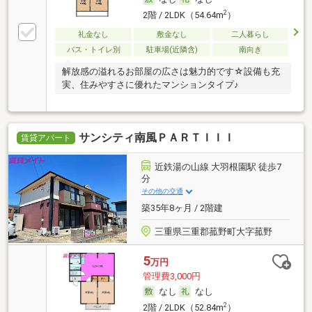
2
2階 / 2LDK（54.64m
）
礼金なし
敷金なし
二人暮らし
バス・トイレ別
駐車場(近隣含)
南向き
解放感の溢れるお部屋の広さは魅力的です☆設備も充
実、住みやすさに優れたマンションタイプ♪
サンシティ南風ＰＡＲＴＩＩＩ
賃貸アパート
近鉄湯の山線 大羽根園駅 徒歩7
分
その他の交通
築35年8ヶ月 / 2階建
三重県三重郡菰野町大字菰野
5
万円
管理費3,000円
なし
なし
2
2階 / 2LDK（52.84m
）