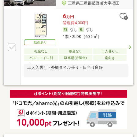
三重県三重郡菰野町大字潤田
6
万円
管理費4,000円
なし
なし
2
1階 / 2LDK（60.2m
）
動画あり
礼金なし
敷金なし
二人暮らし
バス・トイレ別
駐車場(近隣含)
南向き
二人入居可・外観タイル張り・日当り良好