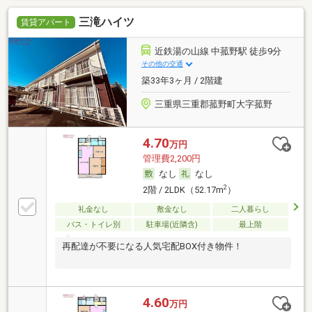
三滝ハイツ
賃貸アパート
近鉄湯の山線 中菰野駅 徒歩9分
その他の交通
築33年3ヶ月 / 2階建
三重県三重郡菰野町大字菰野
4.70
万円
管理費2,200円
なし
なし
2
2階 / 2LDK（52.17m
）
礼金なし
敷金なし
二人暮らし
バス・トイレ別
駐車場(近隣含)
最上階
再配達が不要になる人気宅配BOX付き物件！
4.60
万円