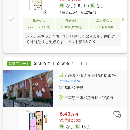
なし(1.5ヶ月)
なし
2
1階 / 2LDK（65.29m
）
礼金なし
敷金なし
二人暮らし
バス・トイレ別
駐車場(近隣含)
ペット相談可
システムキッチン3口コンロ 新しくなります。南向き
で日当たりも良好です ペット猫1匹ＯＫ
Ｓｕｎｆｌｏｗｅｒ ＩＩ
賃貸アパート
近鉄湯の山線 中菰野駅 徒歩5分
その他の交通
築15年 / 2階建
三重県三重郡菰野町大字菰野
6.40
万円
管理費2,300円
なし
1ヶ月