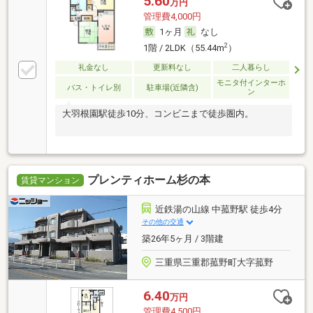
5.60
万円
管理費4,000円
1ヶ月
なし
2
1階 / 2LDK（55.44m
）
礼金なし
更新料なし
二人暮らし
モニタ付インターホ
バス・トイレ別
駐車場(近隣含)
ン
大羽根園駅徒歩10分、コンビニまで徒歩圏内。
プレンティホーム杉の本
賃貸マンション
近鉄湯の山線 中菰野駅 徒歩4分
その他の交通
築26年5ヶ月 / 3階建
三重県三重郡菰野町大字菰野
6.40
万円
管理費4,500円