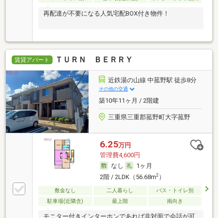
再配達が不要になる人気宅配BOX付き物件！
ＴＵＲＮ ＢＥＲＲＹ
賃貸アパート
近鉄湯の山線 中菰野駅 徒歩8分
その他の交通
築10年11ヶ月 / 2階建
三重県三重郡菰野町大字菰野
6.25
万円
管理費4,600円
なし
1ヶ月
2
2階 / 2LDK（56.68m
）
敷金なし
二人暮らし
バス・トイレ別
駐車場(近隣含)
最上階
南向き
モニター付きインターホンであれば非対面で会話が可