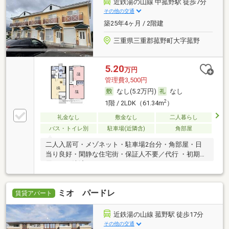
近鉄湯の山線 中菰野駅 徒歩7分
その他の交通
築25年4ヶ月 / 2階建
三重県三重郡菰野町大字菰野
5.20
万円
管理費3,500円
なし(5.2万円)
なし
2
1階 / 2LDK（61.34m
）
礼金なし
敷金なし
二人暮らし
バス・トイレ別
駐車場(近隣含)
角部屋
二人入居可・メゾネット・駐車場2台分・角部屋・日
当り良好・閑静な住宅街・保証人不要／代行 ・初期費
用カード決済可
ミオ パードレ
賃貸アパート
近鉄湯の山線 菰野駅 徒歩17分
その他の交通