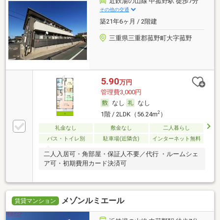
近鉄湯の山線 中菰野駅 徒歩7分
その他の交通
築21年6ヶ月 / 2階建
三重県三重郡菰野町大字菰野
5.90
万円
管理費3,000円
なし
なし
2
1階 / 2LDK（56.24m
）
礼金なし
敷金なし
二人暮らし
バス・トイレ別
駐車場(近隣含)
インターネット無料
二人入居可・角部屋・保証人不要／代行 ・ルームシェ
ア可・初期費用カード決済可
メゾンルミエール
賃貸マンション