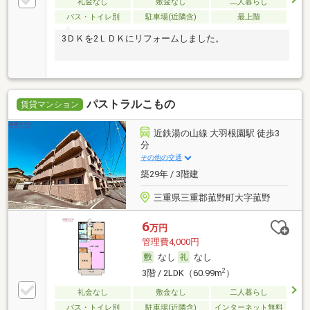
礼金なし
敷金なし
二人暮らし
バス・トイレ別
駐車場(近隣含)
最上階
3ＤＫを2ＬＤＫにリフォームしました。
パストラルこもの
賃貸マンション
近鉄湯の山線 大羽根園駅 徒歩3
分
その他の交通
築29年 / 3階建
三重県三重郡菰野町大字菰野
6
万円
管理費4,000円
なし
なし
2
3階 / 2LDK（60.99m
）
礼金なし
敷金なし
二人暮らし
バス・トイレ別
駐車場(近隣含)
インターネット無料