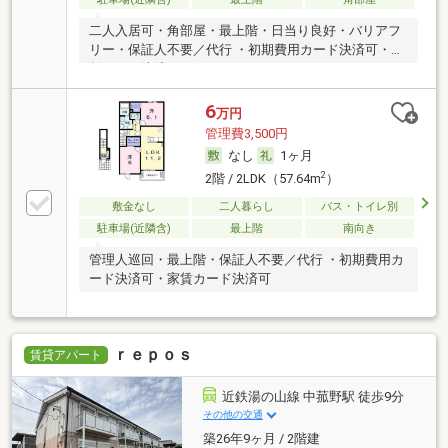
二人入居可・角部屋・最上階・日当り良好・バリアフ
リー・保証人不要／代行 ・初期費用カード決済可・家
賃カード決済可
6
万円
管理費3,500円
なし
1ヶ月
2
2階 / 2LDK（57.64m
）
敷金なし
二人暮らし
バス・トイレ別
駐車場(近隣含)
最上階
南向き
管理人巡回・最上階・保証人不要／代行 ・初期費用カ
ード決済可・家賃カード決済可
ｒｅｐｏｓ
賃貸アパート
近鉄湯の山線 中菰野駅 徒歩9分
その他の交通
築26年9ヶ月 / 2階建