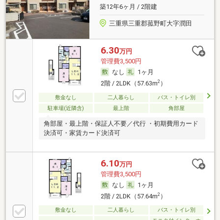
築12年6ヶ月 / 2階建
三重県三重郡菰野町大字潤田
6.30
万円
管理費3,500円
なし
1ヶ月
2
2階 / 2LDK（57.63m
）
敷金なし
二人暮らし
バス・トイレ別
駐車場(近隣含)
最上階
角部屋
角部屋・最上階・保証人不要／代行 ・初期費用カード
決済可・家賃カード決済可
6.10
万円
管理費3,500円
なし
1ヶ月
2
2階 / 2LDK（57.64m
）
敷金なし
二人暮らし
バス・トイレ別