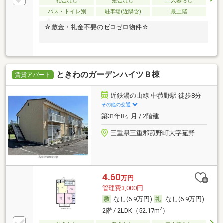
礼金なし
敷金なし
二人暮らし
バス・トイレ別
駐車場(近隣含)
最上階
☆敷金・礼金不要のゼロゼロ物件☆
ときわのガーデンハイツＢ棟
賃貸アパート
近鉄湯の山線 中菰野駅 徒歩8分
その他の交通
築31年8ヶ月 / 2階建
三重県三重郡菰野町大字菰野
4.60
万円
管理費3,000円
なし(6.9万円)
なし(6.9万円)
2
2階 / 2LDK（52.17m
）