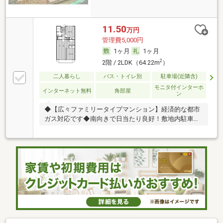
11.50
万円
管理費5,000円
1ヶ月
1ヶ月
2
2階 / 2LDK（64.22m
）
二人暮らし
バス・トイレ別
駐車場(近隣含)
モニタ付インターホ
インターネット無料
角部屋
ン
◆【広々ファミリータイプマンション】経済的な都市
ガス対応です◆南向きで日当たり良好！敷地内駐車場
あり