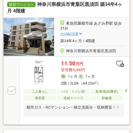
神奈川県横浜市青葉区黒須田 築34年4ヶ
賃貸マンション
月 4階建
東急田園都市線 あざみ野駅 徒歩
31分
その他の交通
築34年4ヶ月 / 4階建
神奈川県横浜市青葉区黒須田
11.50
万円
管理費5,000円
1ヶ月
1ヶ月
2
2階 / 2LDK（64.22m
）
二人暮らし
バス・トイレ別
駐車場(近隣含)
角部屋
収納スペース
駐輪場
都市ガス・RCマンション・独立洗面台・収納豊富！！