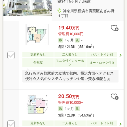
築34年6ヶ月 / 5階建
神奈川県横浜市青葉区あざみ野
１丁目
19.40
万円
管理費10,000円
1ヶ月
-
2
5階 / 2LDK（55.16m
）
更新料なし
二人暮らし
バス・トイレ別
モニタ付インターホ
角部屋
オートロック付き
ン
急行あざみ野駅前の立地で都内、横浜方面へアクセス
便利☆人気のシステムキッチンや追い焚き機能もあり
ますよ♪
20.50
万円
管理費10,000円
1ヶ月
-
2
3階 / 2LDK（54.63m
）
更新料なし
二人暮らし
バス・トイレ別