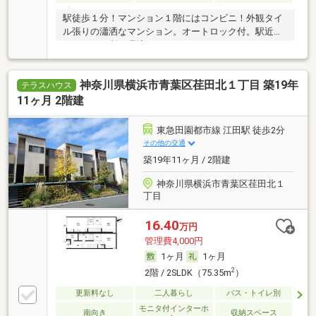
駅徒歩１分！マンション１階にはコンビニ！外観タイ
ル張りの瀟洒なマンション。オートロック付。駅近な
らではの便利な環境です。
神奈川県横浜市青葉区荏田北１丁目 築19年
テラスハウス
11ヶ月 2階建
東急田園都市線 江田駅 徒歩2分
その他の交通
築19年11ヶ月 / 2階建
神奈川県横浜市青葉区荏田北１
丁目
16.40
万円
管理費4,000円
1ヶ月
1ヶ月
2
2階 / 2SLDK（75.35m
）
更新料なし
二人暮らし
バス・トイレ別
モニタ付インターホ
南向き
収納スペース