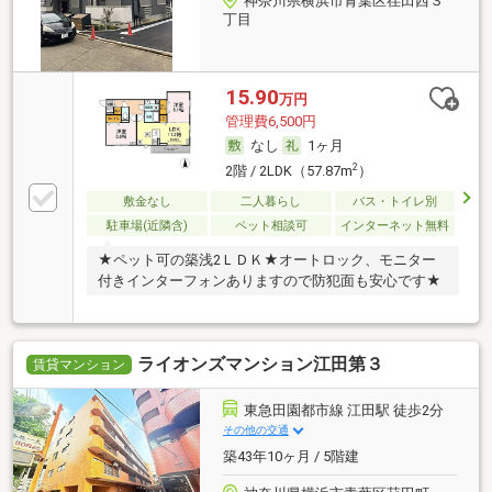
神奈川県横浜市青葉区荏田西３
丁目
15.90
万円
管理費6,500円
なし
1ヶ月
2
2階 / 2LDK（57.87m
）
敷金なし
二人暮らし
バス・トイレ別
駐車場(近隣含)
ペット相談可
インターネット無料
★ペット可の築浅2ＬＤＫ★オートロック、モニター
付きインターフォンありますので防犯面も安心です★
ライオンズマンション江田第３
賃貸マンション
東急田園都市線 江田駅 徒歩2分
その他の交通
築43年10ヶ月 / 5階建