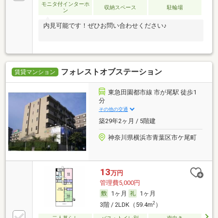
モニタ付インターホ
収納スペース
駐輪場
ン
内見可能です！ぜひお問い合わせください♪
フォレストオブステーション
賃貸マンション
東急田園都市線 市が尾駅 徒歩1
分
その他の交通
築29年2ヶ月 / 5階建
神奈川県横浜市青葉区市ケ尾町
13
万円
管理費5,000円
1ヶ月
1ヶ月
2
3階 / 2LDK（59.4m
）