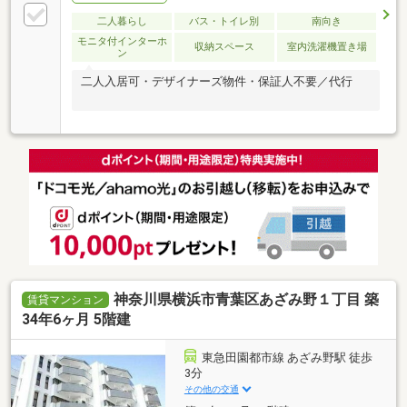
二人暮らし
バス・トイレ別
南向き
モニタ付インターホ
収納スペース
室内洗濯機置き場
ン
二人入居可・デザイナーズ物件・保証人不要／代行
神奈川県横浜市青葉区あざみ野１丁目 築
賃貸マンション
34年6ヶ月 5階建
東急田園都市線 あざみ野駅 徒歩
3分
その他の交通