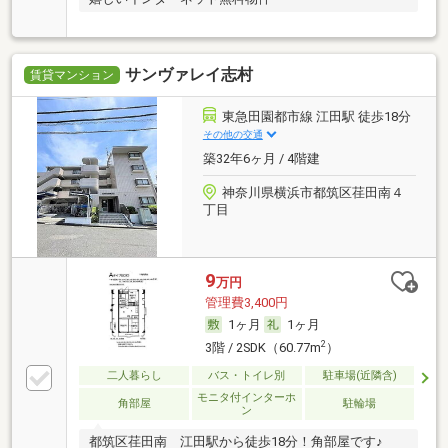
サンヴァレイ志村
賃貸マンション
東急田園都市線 江田駅 徒歩18分
その他の交通
築32年6ヶ月 / 4階建
神奈川県横浜市都筑区荏田南４
丁目
9
万円
管理費3,400円
1ヶ月
1ヶ月
2
3階 / 2SDK（60.77m
）
二人暮らし
バス・トイレ別
駐車場(近隣含)
モニタ付インターホ
角部屋
駐輪場
ン
都筑区荏田南 江田駅から徒歩18分！角部屋です♪