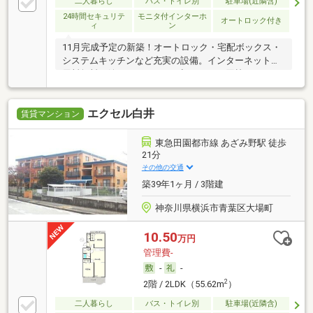
二人暮らし
バス・トイレ別
駐車場(近隣含)
24時間セキュリテ
モニタ付インターホ
オートロック付き
ィ
ン
11月完成予定の新築！オートロック・宅配ボックス・
システムキッチンなど充実の設備。インターネット使
用料無料も嬉しいポイント！初めてのご同棲にもおす
すめです。
エクセル白井
賃貸マンション
東急田園都市線 あざみ野駅 徒歩
21分
その他の交通
築39年1ヶ月 / 3階建
神奈川県横浜市青葉区大場町
10.50
万円
管理費-
-
-
2
2階 / 2LDK（55.62m
）
二人暮らし
バス・トイレ別
駐車場(近隣含)