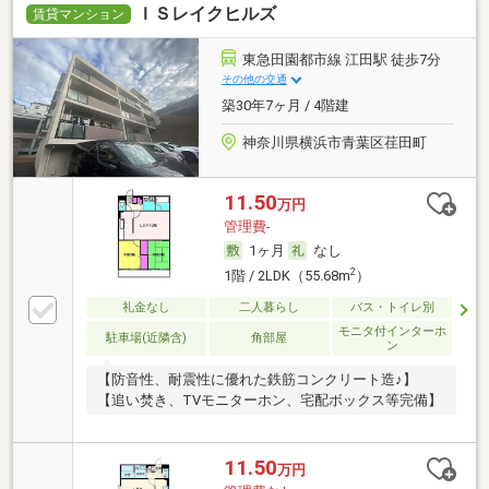
ＩＳレイクヒルズ
賃貸マンション
東急田園都市線 江田駅 徒歩7分
その他の交通
築30年7ヶ月 / 4階建
神奈川県横浜市青葉区荏田町
11.50
万円
管理費-
1ヶ月
なし
2
1階 / 2LDK（55.68m
）
礼金なし
二人暮らし
バス・トイレ別
モニタ付インターホ
駐車場(近隣含)
角部屋
ン
【防音性、耐震性に優れた鉄筋コンクリート造♪】
【追い焚き、TVモニターホン、宅配ボックス等完備】
11.50
万円