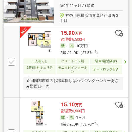
築1年11ヶ月 / 3階建
神奈川県横浜市青葉区荏田西３
丁目
15.90
万円
管理費6,500円
-
10万円
2
2階 / 2LDK（57.87m
）
二人暮らし
バス・トイレ別
駐車場(近隣含)
24時間セキュリテ
モニタ付インターホ
オートロック付き
ィ
ン
☆田園都市線のお部屋探しはハウジングセンターあざ
み野西口へ☆
15.10
万円
管理費6,500円
-
1ヶ月
2
1階 / 2LDK（53.76m
）