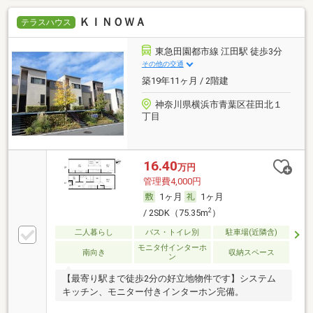
ＫＩＮＯＷＡ
テラスハウス
東急田園都市線 江田駅 徒歩3分
その他の交通
築19年11ヶ月 / 2階建
神奈川県横浜市青葉区荏田北１
丁目
16.40
万円
管理費4,000円
1ヶ月
1ヶ月
2
/ 2SDK（75.35m
）
二人暮らし
バス・トイレ別
駐車場(近隣含)
モニタ付インターホ
南向き
収納スペース
ン
【最寄り駅まで徒歩2分の好立地物件です】システム
キッチン、モニター付きインターホン完備。