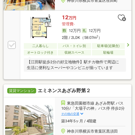
神奈川県横浜市青葉区荏田町
12
万円
管理費-
12万円
12万円
2
2階 / 2LDK（58.07m
）
二人暮らし
バス・トイレ別
駐車場(近隣含)
オートロック付き
収納スペース
駐輪場
【江田駅徒歩2分の好立地物件】駅チカ物件で周辺に
生活に便利なスーパーやコンビニが揃っています
エミネンスあざみ野第２
賃貸マンション
東急田園都市線 あざみ野駅 バス
10分/「大場子の神」バス停 停歩2分
その他の交通
築34年5ヶ月 / 4階建
神奈川県横浜市青葉区黒須田