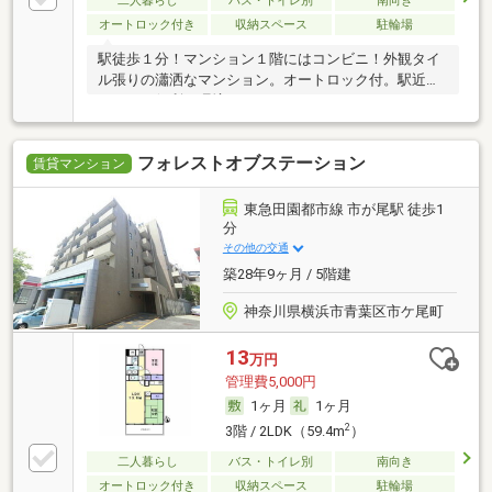
二人暮らし
バス・トイレ別
南向き
オートロック付き
収納スペース
駐輪場
駅徒歩１分！マンション１階にはコンビニ！外観タイ
ル張りの瀟洒なマンション。オートロック付。駅近な
らではの便利な環境です。
フォレストオブステーション
賃貸マンション
東急田園都市線 市が尾駅 徒歩1
分
その他の交通
築28年9ヶ月 / 5階建
神奈川県横浜市青葉区市ケ尾町
13
万円
管理費5,000円
1ヶ月
1ヶ月
2
3階 / 2LDK（59.4m
）
二人暮らし
バス・トイレ別
南向き
オートロック付き
収納スペース
駐輪場