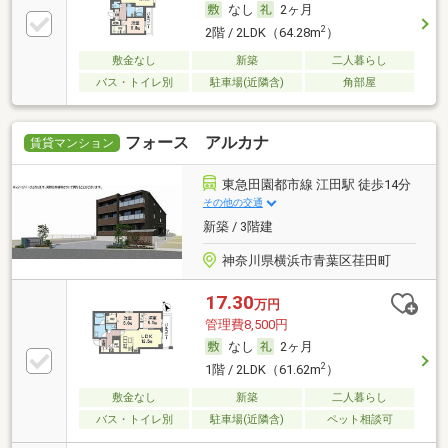
なし
2ヶ月
2
2階 / 2LDK（64.28m
）
敷金なし
新築
二人暮らし
バス・トイレ別
駐車場(近隣含)
角部屋
フォース アルカナ
賃貸マンション
東急田園都市線 江田駅 徒歩14分
その他の交通
新築 / 3階建
神奈川県横浜市青葉区荏田町
17.30
万円
管理費8,500円
なし
2ヶ月
2
1階 / 2LDK（61.62m
）
敷金なし
新築
二人暮らし
バス・トイレ別
駐車場(近隣含)
ペット相談可