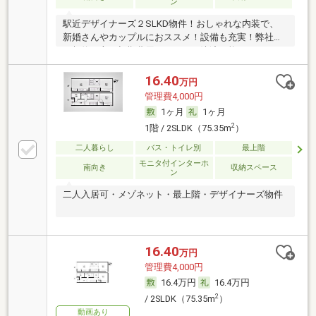
ン
駅近デザイナーズ２SLKD物件！おしゃれな内装で、
新婚さんやカップルにおススメ！設備も充実！弊社で
ご契約の方は初期費用クレジット決済可能です！
16.40
万円
管理費4,000円
1ヶ月
1ヶ月
2
1階 / 2SLDK（75.35m
）
二人暮らし
バス・トイレ別
最上階
モニタ付インターホ
南向き
収納スペース
ン
二人入居可・メゾネット・最上階・デザイナーズ物件
16.40
万円
管理費4,000円
16.4万円
16.4万円
2
/ 2SLDK（75.35m
）
動画あり