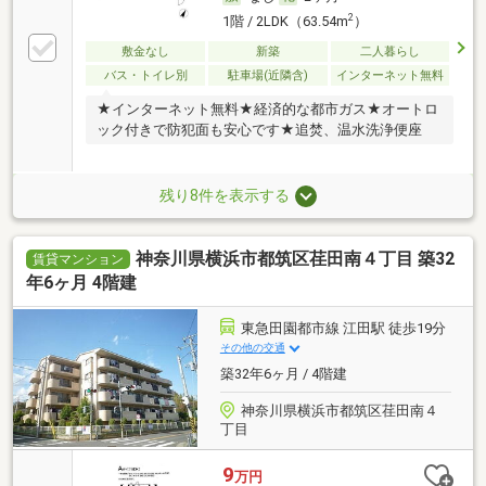
2
1階 / 2LDK（63.54m
）
敷金なし
新築
二人暮らし
バス・トイレ別
駐車場(近隣含)
インターネット無料
★インターネット無料★経済的な都市ガス★オートロ
ック付きで防犯面も安心です★追焚、温水洗浄便座
残り8件を表示する
神奈川県横浜市都筑区荏田南４丁目 築32
賃貸マンション
年6ヶ月 4階建
東急田園都市線 江田駅 徒歩19分
その他の交通
築32年6ヶ月 / 4階建
神奈川県横浜市都筑区荏田南４
丁目
9
万円