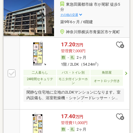
東急田園都市線 市が尾駅 徒歩5
分
その他の交通
築9年6ヶ月 / 6階建
神奈川県横浜市青葉区市ケ尾町
17.20
万円
管理費7,000円
-
2ヶ月
2
1階 / 2LDK（54.24m
）
二人暮らし
バス・トイレ別
角部屋
24時間セキュリテ
モニタ付インターホ
オートロック付き
ィ
ン
閑静な住宅地に立地の2LDKマンションになります。室
内設備も、浴室乾燥機・シャンプードレッサー・シス
テムキッチン・エアコン等、充実しております。
17.40
万円
管理費11,000円
-
2ヶ月