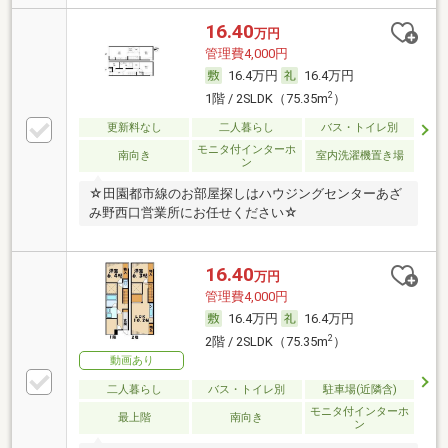
16.40
万円
管理費4,000円
16.4万円
16.4万円
2
1階 / 2SLDK（75.35m
）
更新料なし
二人暮らし
バス・トイレ別
モニタ付インターホ
南向き
室内洗濯機置き場
ン
☆田園都市線のお部屋探しはハウジングセンターあざ
み野西口営業所にお任せください☆
16.40
万円
管理費4,000円
16.4万円
16.4万円
2
2階 / 2SLDK（75.35m
）
動画あり
二人暮らし
バス・トイレ別
駐車場(近隣含)
モニタ付インターホ
最上階
南向き
ン