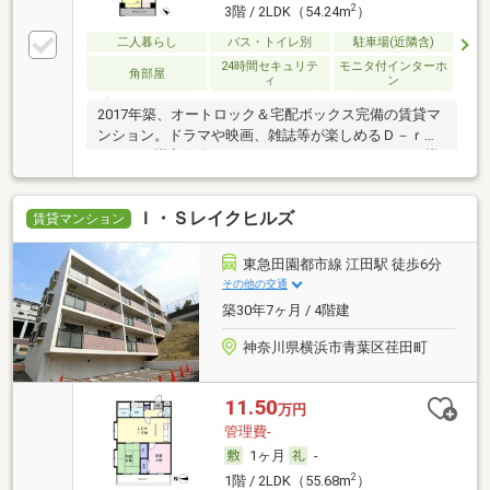
2
3階 / 2LDK（54.24m
）
二人暮らし
バス・トイレ別
駐車場(近隣含)
24時間セキュリテ
モニタ付インターホ
角部屋
ィ
ン
2017年築、オートロック＆宅配ボックス完備の賃貸マ
ンション。ドラマや映画、雑誌等が楽しめるＤ－ｒｏ
ｏｍＴＶ導入★各戸ホームセキュリティＡＬＳＯＫ導
入済で安心です。
Ｉ・Ｓレイクヒルズ
賃貸マンション
東急田園都市線 江田駅 徒歩6分
その他の交通
築30年7ヶ月 / 4階建
神奈川県横浜市青葉区荏田町
11.50
万円
管理費-
1ヶ月
-
2
1階 / 2LDK（55.68m
）