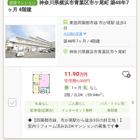
神奈川県横浜市青葉区市ケ尾町 築48年7
賃貸マンション
ヶ月 4階建
東急田園都市線 市が尾駅 徒歩3
分
その他の交通
築48年7ヶ月 / 4階建
神奈川県横浜市青葉区市ケ尾町
11.90
万円
管理費6,000円
1ヶ月
なし
2
2階 / 2LDK（59.94m
）
礼金なし
二人暮らし
バス・トイレ別
駐車場(近隣含)
インターネット無料
角部屋
◆【田園都市線、市が尾駅から徒歩3分の好立地！】
室内リフォーム済み2LDKマンションの募集です◆