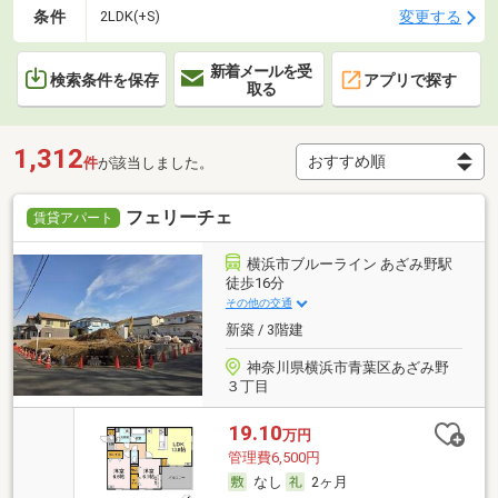
条件
変更する
2LDK(+S)
新着メールを受
検索条件を保存
アプリで探す
取る
1,312
件
が該当しました。
フェリーチェ
賃貸アパート
横浜市ブルーライン あざみ野駅
徒歩16分
その他の交通
新築 / 3階建
神奈川県横浜市青葉区あざみ野
３丁目
19.10
万円
管理費6,500円
なし
2ヶ月