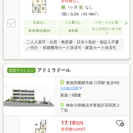
管理費なし
1ヶ月
なし
2
1階 / 2LDK（55.18m
）
礼金なし
二人暮らし
バス・トイレ別
モニタ付インターホ
駐車場(近隣含)
角部屋
ン
二人入居可・出窓・角部屋・日当り良好・保証人不要
／代行 ・初期費用カード決済可・家賃カード決済可
アドミラドール
賃貸マンション
東急田園都市線 江田駅 徒歩9分
その他の交通
新築 / 3階建
神奈川県横浜市青葉区荏田西２
丁目
17.10
万円
管理費9,000円