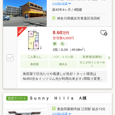
その他の交通
築43年4ヶ月 / 4階建
神奈川県横浜市青葉区荏田町
8.60
万円
管理費4,000円
-
-
2
2階 / 2LDK（49.68m
）
二人暮らし
バス・トイレ別
駐車場(近隣含)
モニタ付インターホ
角部屋
南向き
ン
角部屋で日当たりや風通しが良好！ネット環境は
NURO光＆イッツコム光が利用出来ます♪間取り変更や
エアコン・モニターホンの設置を行い築年数以上に綺
麗な室内！
Ｓｕｎｎｙ Ｈｉｌｌｓ Ａ棟
賃貸アパート
東急田園都市線 江田駅 徒歩13分
その他の交通