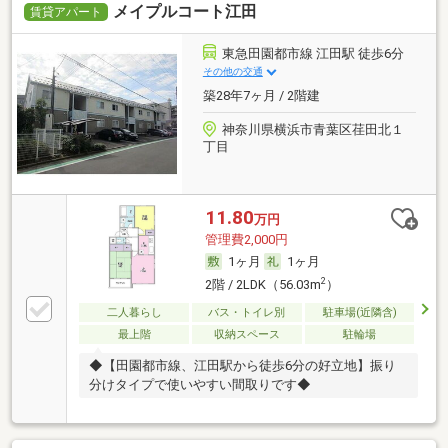
メイプルコート江田
賃貸アパート
東急田園都市線 江田駅 徒歩6分
その他の交通
築28年7ヶ月 / 2階建
神奈川県横浜市青葉区荏田北１
丁目
11.80
万円
管理費2,000円
1ヶ月
1ヶ月
2
2階 / 2LDK（56.03m
）
二人暮らし
バス・トイレ別
駐車場(近隣含)
最上階
収納スペース
駐輪場
◆【田園都市線、江田駅から徒歩6分の好立地】振り
分けタイプで使いやすい間取りです◆