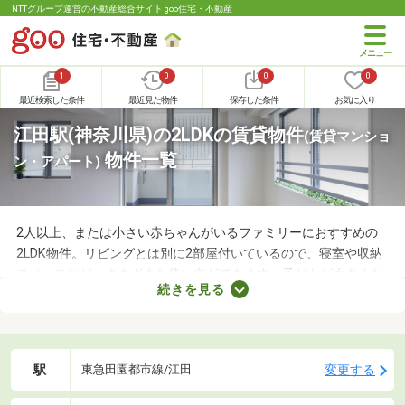
NTTグループ運営の不動産総合サイト goo住宅・不動産
1
0
0
0
最近検索した条件
最近見た物件
保存した条件
お気に入り
江田駅(神奈川県)の2LDKの賃貸物件
(賃貸マンショ
物件一覧
ン・アパート)
2人以上、または小さい赤ちゃんがいるファミリーにおすすめの
2LDK物件。リビングとは別に2部屋付いているので、寝室や収納
スペースなど、さまざまな使い方ができます。子どもが大きくな
続きを見る
れば子ども部屋にもできるので、長く住めることも魅力です。こ
こでは、快適に暮らせる2LDK物件を紹介します。間取りや家賃を
チェックして、希望にぴったりな物件を見つけましょう。
駅
変更する
東急田園都市線/江田