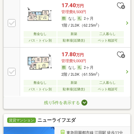
17.40
万円
管理費8,500円
なし
2ヶ月
2
1階 / 2LDK（62.25m
）
敷金なし
新築
二人暮らし
バス・トイレ別
駐車場(近隣含)
ペット相談可
17.80
万円
管理費9,000円
なし
2ヶ月
2
2階 / 2LDK（61.55m
）
敷金なし
新築
二人暮らし
バス・トイレ別
駐車場(近隣含)
ペット相談可
残り5件を表示する
ニューライフエダ
賃貸マンション
東急田園都市線 江田駅 徒歩11分