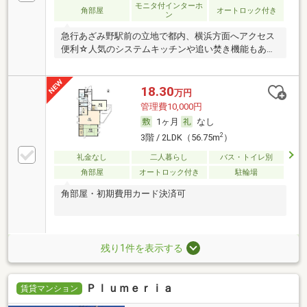
モニタ付インターホ
角部屋
オートロック付き
ン
急行あざみ野駅前の立地で都内、横浜方面へアクセス
便利☆人気のシステムキッチンや追い焚き機能もあり
ますよ♪
18.30
万円
管理費10,000円
1ヶ月
なし
2
3階 / 2LDK（56.75m
）
礼金なし
二人暮らし
バス・トイレ別
角部屋
オートロック付き
駐輪場
角部屋・初期費用カード決済可
残り1件を表示する
Ｐｌｕｍｅｒｉａ
賃貸マンション