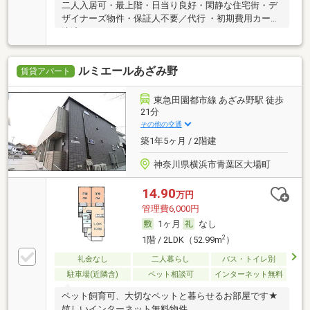
二人入居可・最上階・日当り良好・閑静な住宅街・デ
ザイナーズ物件・保証人不要／代行 ・初期費用カード
決済可
ルミエールあざみ野
賃貸アパート
東急田園都市線 あざみ野駅 徒歩
21分
その他の交通
築1年5ヶ月 / 2階建
神奈川県横浜市青葉区大場町
14.90
万円
管理費6,000円
1ヶ月
なし
2
1階 / 2LDK（52.99m
）
礼金なし
二人暮らし
バス・トイレ別
駐車場(近隣含)
ペット相談可
インターネット無料
ペット飼育可、大切なペットと暮らせるお部屋です★
嬉しいインターネット無料物件