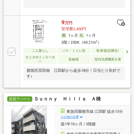
9
万円
管理費3,400円
1ヶ月
1ヶ月
2
3階 / 2SDK（60.21m
）
二人暮らし
バス・トイレ別
駐車場(近隣含)
モニタ付インターホ
駐輪場
室内洗濯機置き場
ン
都筑区荏田南 江田駅から徒歩18分！日当たり良好で
す♪
Ｓｕｎｎｙ Ｈｉｌｌｓ Ａ棟
賃貸アパート
東急田園都市線 江田駅 徒歩13分
その他の交通
築1年10ヶ月 / 3階建